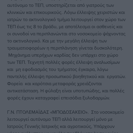
αυτόνομο το ΤΕΠ, υποστηρίζεται από γιατρούς των
κλινικών και επικουρικούς. Λόγω έλλειψης χειριστών και
ιατρών το ακτινολογικό τμήμα λειτουργεί στον χώρο των
ΤΕΠ έως τις 8 το βράδυ, με αποτέλεσμα οι ασθενείς και
οι συνοδοί να περιπλανώνται στο νοσοκομείο ψάχνοντας
το ακτινολογικό. Και με την μεγάλη έλλειψη των
τραυματιοφορέων η περιπλάνηση γίνεται δυσκολότερη.
Μηχάνημα υπερήχων καρδίας δεν υπάρχει στο χώρο
των ΤΕΠ. Τεχνητή πολλές φορές έλλειψη αναλωσίμων
και μη εφοδιασμός του τμήματος έγκαιρα, λόγω
παντελής έλλειψη προσωπικού βοηθητικού και εργατών.
Φορεία και καρότσια μεταφοράς χρειάζονται
αντικατάσταση. Η φύλαξη είναι υποτυπώδης, και πολλές
φορές έχουν καταγραφεί επεισόδια ξυλοδαρμών.
Γ.Ν. ΠΤΟΛΕΜΑΪΔΑΣ «ΜΠΟΔΟΣΑΚΕΙΟ». Στο νοσοκομείο
λειτουργεί αυτόνομο ΤΕΠ αλλά λειτουργεί μόνο με
Ιατρούς Γενικής Ιατρικής και αγροτικούς, Υπάρχουν