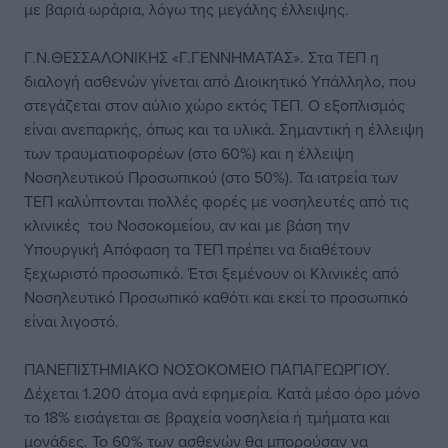
με βαριά ωράρια, λόγω της μεγάλης έλλειψης.
Γ.Ν.ΘΕΣΣΑΛΟΝΙΚΗΣ «Γ.ΓΕΝΝΗΜΑΤΑΣ». Στα ΤΕΠ η
διαλογή ασθενών γίνεται από Διοικητικό Υπάλληλο, που
στεγάζεται στον αύλιο χώρο εκτός ΤΕΠ. Ο εξοπλισμός
είναι ανεπαρκής, όπως και τα υλικά. Σημαντική η έλλειψη
των τραυματιοφορέων (στο 60%) και η έλλειψη
Νοσηλευτικού Προσωπικού (στο 50%). Τα ιατρεία των
ΤΕΠ καλύπτονται πολλές φορές με νοσηλευτές από τις
κλινικές του Νοσοκομείου, αν και με βάση την
Υπουργική Απόφαση τα ΤΕΠ πρέπει να διαθέτουν
ξεχωριστό προσωπικό. Έτσι ξεμένουν οι Κλινικές από
Νοσηλευτικό Προσωπικό καθότι και εκεί το προσωπικό
είναι λιγοστό.
ΠΑΝΕΠΙΣΤΗΜΙΑΚΟ ΝΟΣΟΚΟΜΕΙΟ ΠΑΠΑΓΕΩΡΓΙΟΥ.
Δέχεται 1.200 άτομα ανά εφημερία. Κατά μέσο όρο μόνο
το 18% εισάγεται σε βραχεία νοσηλεία ή τμήματα και
μονάδες. Το 60% των ασθενών θα μπορούσαν να