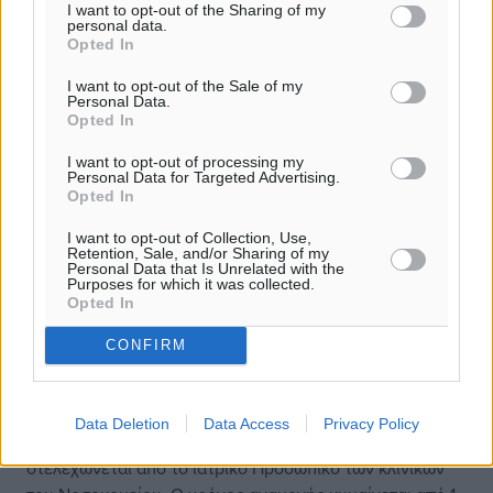
I want to opt-out of the Sharing of my
διαγνωστεί ο ασθενής. Δεν υπάρχει μόνιμη φύλαξη με
personal data.
αποτέλεσμα να δημιουργούνται συχνά επεισόδια.
Opted In
Πολλές φορές λόγω έλλειψης Ασθενοφόρων του ΕΚΑΒ
I want to opt-out of the Sale of my
οι Ασθενείς προσέρχονται με ιδιωτικά μέσα.
Personal Data.
Opted In
Γ.Ν. ΑΜΦΙΣΣΑΣ. Δεν υπάρχουν χωριστά ΤΕΠ. Τα ΤΕΠ
I want to opt-out of processing my
στελεχώνονται με Ιατρικό και Νοσηλευτικό Προσωπικό
Personal Data for Targeted Advertising.
Opted In
των Κλινικών. Μεγάλες καθυστερήσεις στην εξέταση και
διάγνωση. Το σύνολο των περιστατικών γίνονται
I want to opt-out of Collection, Use,
Retention, Sale, and/or Sharing of my
διακομιδές επειδή δεν λειτουργεί η Παθολογική κλινική
Personal Data that Is Unrelated with the
και οι Αναισθησιολόγοι μετακινούνται στο Νοσοκομείο
Purposes for which it was collected.
Opted In
της Λαμίας. Δεν διαθέτει αντιδραστήρια και δεν γίνεται η
αιματολογική εξέταση τροπονίνη, για την διάγνωση του
CONFIRM
εμφράγματος.
Γ.Ν. ΒΟΛΟΥ. Δεν υπάρχει οργανωμένο ΤΕΠ παρότι
Data Deletion
Data Access
Privacy Policy
επιβάλλεται με την υφιστάμενη Νομοθεσία. Το ΤΕΠ
στελεχώνεται από το ιατρικό Προσωπικό των κλινικών