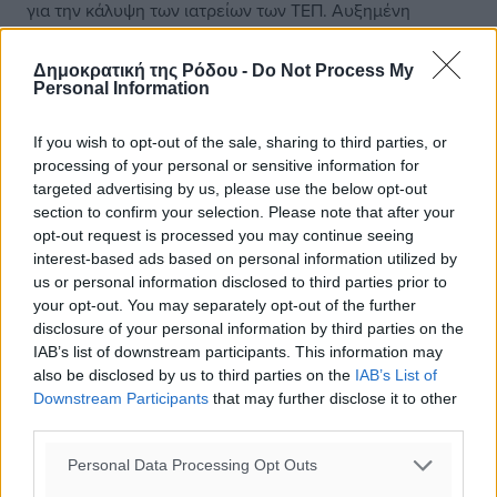
για την κάλυψη των ιατρείων των ΤΕΠ. Αυξημένη
ζήτηση λόγω κάλυψης των προσφύγων. Απουσία Ιατρών
Ειδικοτήτων, έλλειψη Ιατροτεχνολογικού εξοπλισμού.
Δημοκρατική της Ρόδου -
Do Not Process My
Personal Information
Γ.Ν. ΧΑΛΚΙΔΑΣ. Ο χώρος είναι ακατάλληλος για την
λειτουργία των ΤΕΠ – στις 3 Νοεμβρίου 2016
If you wish to opt-out of the sale, sharing to third parties, or
processing of your personal or sensitive information for
Επαγγελματίας Υγείας που έκανε διαλογή των
targeted advertising by us, please use the below opt-out
περιστατικών, γρονθοκοπήθηκε από ασθενή. Στα
section to confirm your selection. Please note that after your
ορθοπεδικά περιστατικά η αναμονή ξεπερνά τις τρεις
opt-out request is processed you may continue seeing
ώρες. Διακομιδές αιμορραγικών περιστατικών και άλλων
interest-based ads based on personal information utilized by
εκτάκτων σοβαρών περιστατικών προς εφημερεύοντα
us or personal information disclosed to third parties prior to
Νοσοκομεία των Αθηνών, επειδή δεν λειτουργεί ο
your opt-out. You may separately opt-out of the further
αξονικός όλο το εικοσιτετράωρο. Λείπουν ειδικευμένοι
disclosure of your personal information by third parties on the
IAB’s list of downstream participants. This information may
Ιατροί.
also be disclosed by us to third parties on the
IAB’s List of
Downstream Participants
that may further disclose it to other
ΠΑΝΕΠΙΣΤΗΜΙΑΚΟ ΝΟΣΟΚΟΜΕΙΟ ΛΑΡΙΣΑΣ. Μεγάλη
third parties.
έλλειψη Ιατρικού και Νοσηλευτικού Προσωπικού αλλά
και σε εξοπλισμό όπως μόνιτορ, οξύμετρα, πιεσόμετρα
Personal Data Processing Opt Outs
κ.λπ. Απαιτούνται 3-4 ώρες για να εξεταστεί και