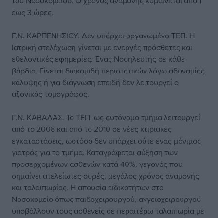
του Νοσοκομείου. Ο χρόνος αναμονής κυμαίνεται από 1
έως 3 ώρες.
Γ.Ν. ΚΑΡΠΕΝΗΣΙΟΥ. Δεν υπάρχει οργανωμένο ΤΕΠ. Η
Ιατρική στελέχωση γίνεται με ενεργές πρόσθετες και
εθελοντικές εφημερίες. Ένας Νοσηλευτής σε κάθε
βάρδια. Γίνεται διακομιδή περιστατικών λόγω αδυναμίας
κάλυψης ή για διάγνωση επειδή δεν λειτουργεί ο
αξονικός τομογράφος.
Γ.Ν. ΚΑΒΑΛΑΣ. Το ΤΕΠ, ως αυτόνομο τμήμα λειτουργεί
από το 2008 και από το 2010 σε νέες κτιριακές
εγκαταστάσεις, ωστόσο δεν υπάρχει ούτε ένας μόνιμος
γιατρός για το τμήμα. Καταγράφεται αύξηση των
προσερχομένων ασθενών κατά 40%, γεγονός που
σημαίνει ατελείωτες ουρές, μεγάλος χρόνος αναμονής
και ταλαιπωρίας. Η απουσία ειδικοτήτων στο
Νοσοκομείο όπως παιδοχειρουργού, αγγειοχειρουργού
υποβάλλουν τους ασθενείς σε περαιτέρω ταλαιπωρία με