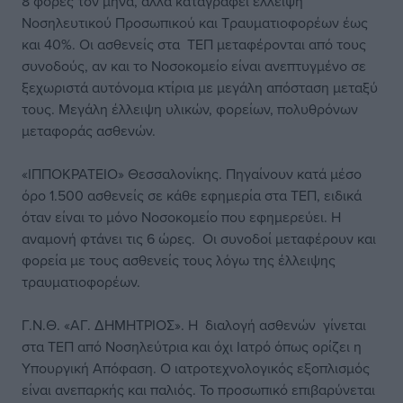
8 φορές τον μήνα, αλλά καταγράφει έλλειψη
Νοσηλευτικού Προσωπικού και Τραυματιοφορέων έως
και 40%. Οι ασθενείς στα ΤΕΠ μεταφέρονται από τους
συνοδούς, αν και το Νοσοκομείο είναι ανεπτυγμένο σε
ξεχωριστά αυτόνομα κτίρια με μεγάλη απόσταση μεταξύ
τους. Μεγάλη έλλειψη υλικών, φορείων, πολυθρόνων
μεταφοράς ασθενών.
«ΙΠΠΟΚΡΑΤΕΙΟ» Θεσσαλονίκης. Πηγαίνουν κατά μέσο
όρο 1.500 ασθενείς σε κάθε εφημερία στα ΤΕΠ, ειδικά
όταν είναι το μόνο Νοσοκομείο που εφημερεύει. Η
αναμονή φτάνει τις 6 ώρες. Οι συνοδοί μεταφέρουν και
φορεία με τους ασθενείς τους λόγω της έλλειψης
τραυματιοφορέων.
Γ.Ν.Θ. «ΑΓ. ΔΗΜΗΤΡΙΟΣ». Η διαλογή ασθενών γίνεται
στα ΤΕΠ από Νοσηλεύτρια και όχι Ιατρό όπως ορίζει η
Υπουργική Απόφαση. Ο ιατροτεχνολογικός εξοπλισμός
είναι ανεπαρκής και παλιός. Το προσωπικό επιβαρύνεται