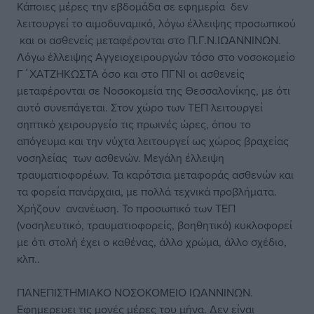
Κάποιες μέρες την εβδομάδα σε εφημερία δεν
λειτουργεί το αιμοδυναμικό, λόγω έλλειψης προσωπικού
και οι ασθενείς μεταφέρονται στο Π.Γ.Ν.ΙΩΑΝΝΙΝΩΝ.
Λόγω έλλειψης Αγγειοχειρουργών τόσο στο νοσοκομείο
Γ΄ΧΑΤΖΗΚΩΣΤΑ όσο και στο ΠΓΝΙ οι ασθενείς
μεταφέρονται σε Νοσοκομεία της Θεσσαλονίκης, με ότι
αυτό συνεπάγεται. Στον χώρο των ΤΕΠ λειτουργεί
σηπτικό χειρουργείο τις πρωινές ώρες, όπου το
απόγευμα και την νύχτα λειτουργεί ως χώρος βραχείας
νοσηλείας των ασθενών. Μεγάλη έλλειψη
τραυματιοφορέων. Τα καρότσια μεταφοράς ασθενών και
τα φορεία πανάρχαια, με πολλά τεχνικά προβλήματα.
Χρήζουν ανανέωση. Το προσωπικό των ΤΕΠ
(νοσηλευτικό, τραυματιοφορείς, βοηθητικό) κυκλοφορεί
με ότι στολή έχει ο καθένας, άλλο χρώμα, άλλο σχέδιο,
κλπ..
ΠΑΝΕΠΙΣΤΗΜΙΑΚΟ ΝΟΣΟΚΟΜΕΙΟ ΙΩΑΝΝΙΝΩΝ.
Εφημερευει τις μονές μέρες του μήνα. Δεν είναι