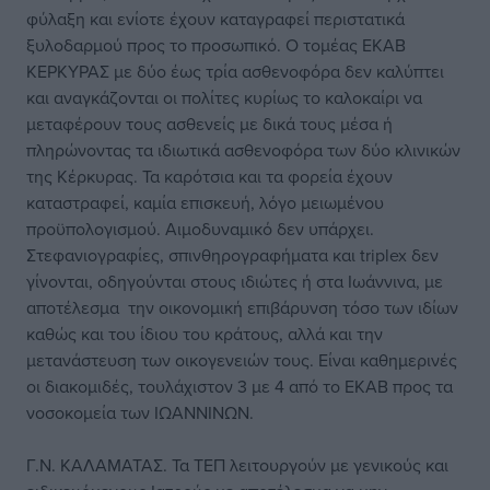
φύλαξη και ενίοτε έχουν καταγραφεί περιστατικά
ξυλοδαρμού προς το προσωπικό. Ο τομέας ΕΚΑΒ
ΚΕΡΚΥΡΑΣ με δύο έως τρία ασθενοφόρα δεν καλύπτει
και αναγκάζονται οι πολίτες κυρίως το καλοκαίρι να
μεταφέρουν τους ασθενείς με δικά τους μέσα ή
πληρώνοντας τα ιδιωτικά ασθενοφόρα των δύο κλινικών
της Κέρκυρας. Τα καρότσια και τα φορεία έχουν
καταστραφεί, καμία επισκευή, λόγο μειωμένου
προϋπολογισμού. Αιμοδυναμικό δεν υπάρχει.
Στεφανιογραφίες, σπινθηρογραφήματα και triplex δεν
γίνονται, οδηγούνται στους ιδιώτες ή στα Ιωάννινα, με
αποτέλεσμα την οικονομική επιβάρυνση τόσο των ιδίων
καθώς και του ίδιου του κράτους, αλλά και την
μετανάστευση των οικογενειών τους. Είναι καθημερινές
οι διακομιδές, τουλάχιστον 3 με 4 από το ΕΚΑΒ προς τα
νοσοκομεία των ΙΩΑΝΝΙΝΩΝ.
Γ.Ν. ΚΑΛΑΜΑΤΑΣ. Τα ΤΕΠ λειτουργούν με γενικούς και