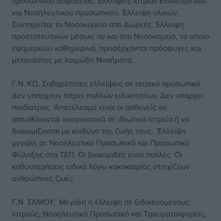
προσωπικού ασφάλειας. Ελλείψεις Ιατρών Ειδικευμένων
και Νοσηλευτικού προσωπικού. Έλλειψη υλικών.
Συντηρείται το Νοσοκομείο από Δωρεές. Έλλειψη
προστατευτικών μέσων, αν και στο Νοσοκομείο, το οποίο
εφημερεύει καθημερινά, προσέρχονται πρόσφυγες και
μετανάστες με λοιμώδη Νοσήματα.
Γ.Ν. ΚΩ. Σοβαρότατες ελλείψεις σε ιατρικό προσωπικό.
Δεν υπάρχουν Ιατροί πολλών ειδικοτήτων. Δεν υπάρχει
παιδίατρος. Αποτέλεσμα είναι οι ασθενείς να
απευθύνονται αναγκαστικά σε ιδιωτικά ιατρεία ή να
διακομίζονται με κίνδυνο της ζωής τους. Έλλειψη
μεγάλη σε Νοσηλευτικό Προσωπικό και Προσωπικό
Φύλαξης στα ΤΕΠ. Οι διακομιδές είναι πολλές. Οι
καθυστερήσεις ειδικά λόγω κακοκαιρίας στοιχίζουν
ανθρώπινες ζωές.
Γ.Ν. ΣΑΜΟΥ. Μεγάλη η έλλειψη σε Ειδικευόμενους
Ιατρούς, Νοσηλευτικό Προσωπικό και Τραυματιοφορείς,