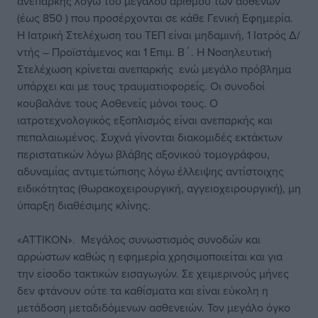
ανεπαρκής λόγω του μεγάλου αριθμού των ασθενών
(έως 850 ) που προσέρχονται σε κάθε Γενική Εφημερία.
Η Ιατρική Στελέχωση του ΤΕΠ είναι μηδαμινή, 1 Ιατρός Δ/
ντής – Προϊστάμενος και 1 Επιμ. Β΄. Η Νοσηλευτική
Στελέχωση κρίνεται ανεπαρκής ενώ μεγάλο πρόβλημα
υπάρχει και με τους τραυματιοφορείς. Οι συνοδοί
κουβαλάνε τους Ασθενείς μόνοι τους. Ο
ιατροτεχνολογικός εξοπλισμός είναι ανεπαρκής και
πεπαλαιωμένος. Συχνά γίνονται διακομιδές εκτάκτων
περιστατικών λόγω βλάβης αξονικού τομογράφου,
αδυναμίας αντιμετώπισης λόγω έλλειψης αντίστοιχης
ειδικότητας (θωρακοχειρουργική, αγγειοχειρουργική), μη
ύπαρξη διαθέσιμης κλίνης.
«ΑΤΤΙΚΟΝ». Μεγάλος συνωστισμός συνοδών και
αρρώστων καθώς η εφημερία χρησιμοποιείται και για
την είσοδο τακτικών εισαγωγών. Σε χειμερινούς μήνες
δεν φτάνουν ούτε τα καθίσματα και είναι εύκολη η
μετάδοση μεταδιδόμενων ασθενειών. Τον μεγάλο όγκο