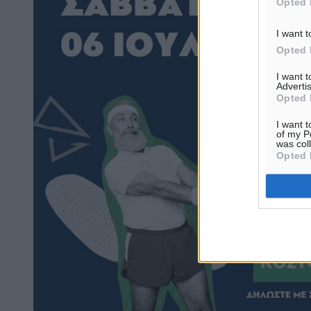
Opted 
I want t
Opted 
I want 
Advertis
Opted 
I want t
of my P
was col
Opted 