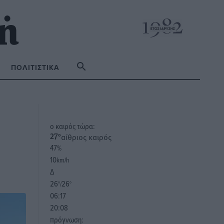
ΠΟΛΙΤΙΣΤΙΚΆ
o καιρός τώρα:
αίθριος καιρός
27
°
47
%
10
km/h
Δ
26
26
°/
°
06:17
20:08
πρόγνωση: