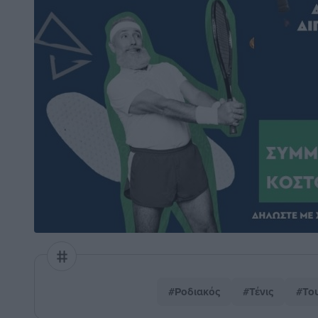
#Ροδιακός
#Τένις
#Το