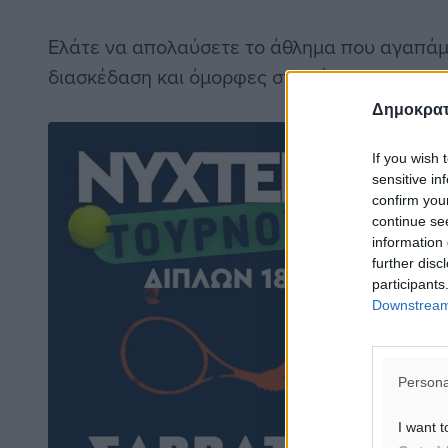
Ελάτε να απολαύσετε το άθλημα που αγαπάμε
διασκέδαση και όμορφες στιγμές!».
Δημοκρατ
If you wish 
sensitive in
confirm you
continue se
information 
further disc
participants
Downstream 
Persona
I want t