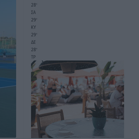
28
°
ΣΑ
29
°
ΚΥ
29
°
ΔΕ
28
°
ΤΡ