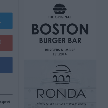
τερινό