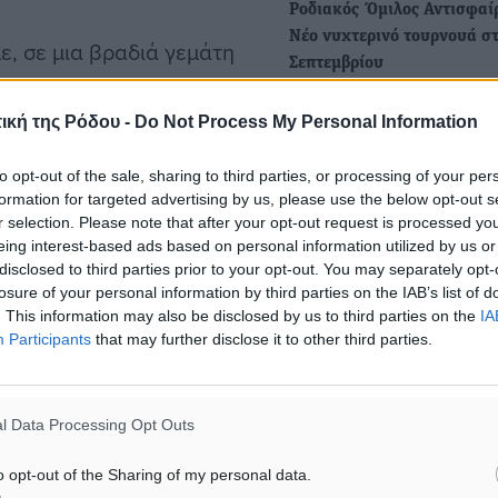
Ροδιακός Όμιλος Αντισφαί
Νέο νυχτερινό τουρνουά στ
, σε μια βραδιά γεμάτη
Σεπτεμβρίου
Με ανακοίνωση που εξέδω
ική της Ρόδου -
Do Not Process My Personal Information
Ροδιακός Όμιλος Αντισφαίρ
ενημέρωση για τη διεξαγ
to opt-out of the sale, sharing to third parties, or processing of your per
formation for targeted advertising by us, please use the below opt-out s
r selection. Please note that after your opt-out request is processed y
eing interest-based ads based on personal information utilized by us or
disclosed to third parties prior to your opt-out. You may separately opt-
losure of your personal information by third parties on the IAB’s list of
. This information may also be disclosed by us to third parties on the
IA
Participants
that may further disclose it to other third parties.
l Data Processing Opt Outs
o opt-out of the Sharing of my personal data.