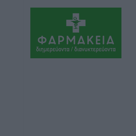
Αθλητικά
•
πριν 5 ώρες
Ιάλυσος Β’: Νωρίς νωρίς μπήκαν στα
βάσανα της προετοιμασίας
Αθλητικά
•
πριν 5 ώρες
Εθνικός Αρχίπολης: Μεγάλο βήμα
προόδου η ίδρυση Ακαδημίας
Αθλητικά
•
πριν 5 ώρες
Ιππότες: Με το βλέμμα στραμμένο στο
μέλλον
Αθλητικά
•
πριν 5 ώρες
ΠΑΜΕ ΣΤΟΙΧΗΜΑ: Περισσότερα από 95
εκατομμύρια ευρώ σε κέρδη μοίρασε
τον Ιούλιο
Αθλητικά
•
πριν 5 ώρες