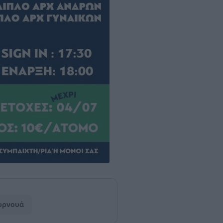
υρνουά