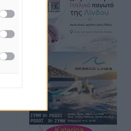
Hotels – Χατζηλαζάρου – Προχωρά
καινούργιο ξενοδοχείο στην Κω
Τοπικές Ειδήσεις
•
πριν 4 ώρες
Αυτοκίνητο μπήκε παράνομα σε
μονόδρομο στο Μαστιχάρι –
Αναποδογύρισε όχημα με μητέρα και
5χρονο παιδί
Τοπικές Ειδήσεις
•
πριν 4 ώρες
“Η Ευρώπη αντιμετώπιζε το
προσφυγικό σαν ταινία τρόμου” – Η
συγκλονιστική μαρτυρία της Χαρούλας
Γιασιράνη στον RV για τα γεγονότα που
οδήγησαν στο Σύμφωνο της Λέρου
Τοπικές Ειδήσεις
•
πριν 4 ώρες
Συναυλία με τον Γιάννη Κότσιρα στις