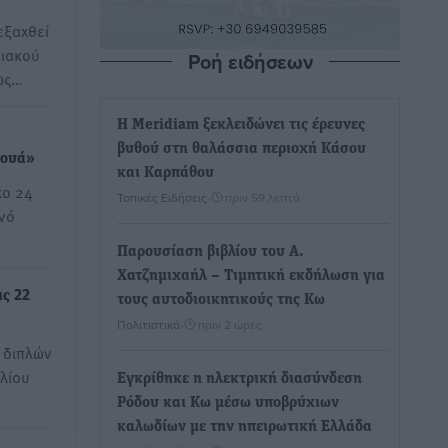
εξαχθεί
διακού
Ροή ειδήσεων
ως…
Η Meridiam ξεκλειδώνει τις έρευνες
βυθού στη θαλάσσια περιοχή Κάσου
νουά»
και Καρπάθου
κο 24
Τοπικές Ειδήσεις
•
πριν 59 λεπτά
ινό
Παρουσίαση βιβλίου του Α.
Χατζημιχαήλ – Τιμητική εκδήλωση για
ς 22
τους αυτοδιοικητικούς της Κω
Πολιτιστικά
•
πριν 2 ώρες
 διπλών
υλίου
Εγκρίθηκε η ηλεκτρική διασύνδεση
Ρόδου και Κω μέσω υποβρύχιων
καλωδίων με την ηπειρωτική Ελλάδα