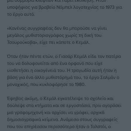
μια συμμορία κλεφτών και πάρει εκδίκηση. Ήταν
υποψήφιος για βραβείο Νόμπελ λογοτεχνίας το 1973 για
το έργο αυτό.
«Κανένας συγγραφέας δεν θα μπορούσε να γίνει
μεγάλος μυθιστοριογράφος χωρίς τη δική του
Τσουρούκοβα», είχε πει κάποτε ο Κεμάλ.
Όταν ήταν πέντε ετών, ο Γιασάρ Κεμάλ είδε τον πατέρα
του να δολοφονείται από ένα ορφανό που είχε
υιοθετήσει η οικογένειά του. Η τραγωδία αυτή ήταν η
βάση για ένα άλλο μυθιστόρημά του, το έργο Σαλμάν ο
μοναχικός, που κυκλοφόρησε το 1980.
Έφηβος ακόμη, ο Κεμάλ εγκατέλειψε το σχολείο και
δούλεψε στα κτήματα και σε εργοστάσια, πριν αγοράσει
μια γραφομηχανή και αρχίσει να γράφει, αρχικά
δημοσιογραφικά κείμενα. Ανάμεσα στους συγγραφείς
που τον επηρέασαν περισσότερο ήταν ο Τολστόι, ο