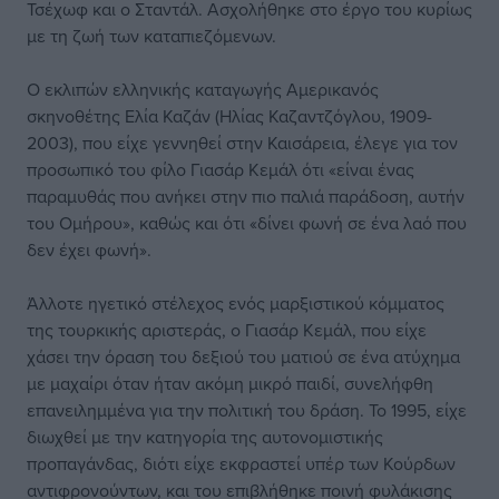
Τσέχωφ και ο Σταντάλ. Ασχολήθηκε στο έργο του κυρίως
με τη ζωή των καταπιεζόμενων.
Ο εκλιπών ελληνικής καταγωγής Αμερικανός
σκηνοθέτης Ελία Καζάν (Ηλίας Καζαντζόγλου, 1909-
2003), που είχε γεννηθεί στην Καισάρεια, έλεγε για τον
προσωπικό του φίλο Γιασάρ Κεμάλ ότι «είναι ένας
παραμυθάς που ανήκει στην πιο παλιά παράδοση, αυτήν
του Ομήρου», καθώς και ότι «δίνει φωνή σε ένα λαό που
δεν έχει φωνή».
Άλλοτε ηγετικό στέλεχος ενός μαρξιστικού κόμματος
της τουρκικής αριστεράς, ο Γιασάρ Κεμάλ, που είχε
χάσει την όραση του δεξιού του ματιού σε ένα ατύχημα
με μαχαίρι όταν ήταν ακόμη μικρό παιδί, συνελήφθη
επανειλημμένα για την πολιτική του δράση. Το 1995, είχε
διωχθεί με την κατηγορία της αυτονομιστικής
προπαγάνδας, διότι είχε εκφραστεί υπέρ των Κούρδων
αντιφρονούντων, και του επιβλήθηκε ποινή φυλάκισης