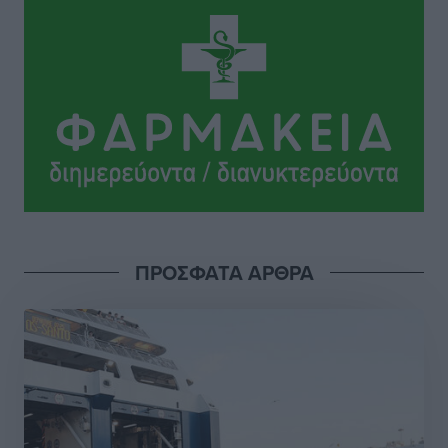
Το Yucatan Show έρχεται στη Ρόδο με τον Frankie
Lluc
Πολιτιστικά
•
πριν 16 ώρες
Σι Τζέι Χάρις: «Να πανηγυρίσουμε πολλές νίκες μαζί»
Αθλητικά
•
πριν 16 ώρες
Ροδήλιος: Ο απολογισμός από το Πανελλήνιο
Πρωτάθλημα Πίστας
Αθλητικά
•
πριν 16 ώρες
ΠΡΟΣΦΑΤΑ ΑΡΘΡΑ
Διαγόρας: Μετεγγραφικό ντεμαράζ
Αθλητικά
•
πριν 16 ώρες
Γ.Σ. Διαγόρας: Εντατική προετοιμασία και επιστροφή
Ρίζου στις Ακαδημίες
Αθλητικά
•
πριν 16 ώρες