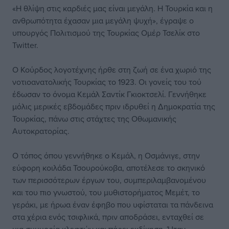
«Η θλίψη στις καρδιές μας είναι μεγάλη. Η Τουρκία και η
ανθρωπότητα έχασαν μια μεγάλη ψυχή», έγραψε ο
υπουργός Πολιτισμού της Τουρκίας Ομέρ Τσελίκ στο
Twitter.
Ο Κούρδος λογοτέχνης ήρθε στη ζωή σε ένα χωριό της
νοτιοανατολικής Τουρκίας το 1923. Οι γονείς του τού
έδωσαν το όνομα Κεμάλ Σαντίκ Γκιοκτσελί. Γεννήθηκε
μόλις μερικές εβδομάδες πριν ιδρυθεί η Δημοκρατία της
Τουρκίας, πάνω στις στάχτες της Οθωμανικής
Αυτοκρατορίας.
Ο τόπος όπου γεννήθηκε ο Κεμάλ, η Οσμάνιγε, στην
εύφορη κοιλάδα Τσουρούκοβα, αποτέλεσε το σκηνικό
των περισσότερων έργων του, συμπεριλαμβανομένου
και του πιο γνωστού, του μυθιστορήματος Μεμέτ, το
γεράκι, με ήρωα έναν έφηβο που υφίσταται τα πάνδεινα
στα χέρια ενός τσιφλικά, πριν αποδράσει, ενταχθεί σε