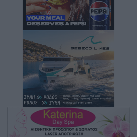
Πάνθηρες: Ξεκίνησαν αισιόδοξοι για την παρθενική
“πτήση” τους
Αθλητικά
•
πριν 13 ώρες
Άρης Αρχαγγέλου: Στο πλευρό του άτυχου Ιάκωβου
Θωμά
Αθλητικά
•
πριν 13 ώρες
Φοίβος: Η μεγάλη επιστροφή του Μπρένο Σαλβατιέρα
Αθλητικά
•
πριν 13 ώρες
Κλεάνθης: Έτοιμες οι κάρτες διαρκείας της νέας
σεζόν
Αθλητικά
•
πριν 13 ώρες
Ατρόμητος Διμυλιάς: Ο Μαργαρίτης και μία