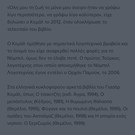
«Όλη μου τη ζωή το μόνο μου όνειρο ήταν να γράψω
λίγο περισσότερο, να γράψω λίγο καλύτερα», είχε
δηλώσει ο Κεμάλ το 2012, όταν ολοκλήρωσε το
τελευταίο του βιβλίο.
Ο Κεμάλ τιμήθηκε με σημαντικά λογοτεχνικά βραβεία και
το όνομά του είχε αναφερθεί πολλές φορές για το
Νόμπελ, όμως δεν το έλαβε ποτέ. Ο πρώτος Τούρκος
λογοτέχνης στον οποίο απονεμήθηκε το Νόμπελ
Λογοτεχνίας έγινε εντέλει ο Ορχάν Παμούκ, το 2006.
Στα ελληνικά κυκλοφορούν αρκετά βιβλία του Γιασάρ
Κεμάλ, όπως Ο τσακιτζής (εκδ. Άγρα, 1994), Ο
μεσόστυλος (Κέδρος, 1981), Η θυμωμένη θάλασσα
(Θεμέλιο, 1995), Φύγανε και τα πουλιά (Θεμέλιο, 1995), Οι
αγάδες του Ακτσάγαζ (Θεμέλιο, 1998) και Η ιστορία ενός
νησιού: Ο ξεριζωμός (Θεμέλιο, 1999).