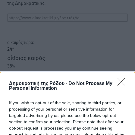
της Δημοκρατικής.
o καιρός τώρα:
24
°
αίθριος καιρός
38
%
13
km/h
Δ
Δημοκρατική της Ρόδου -
Do Not Process My
24
24
°/
°
Personal Information
06:18
20:06
If you wish to opt-out of the sale, sharing to third parties, or
πρόγνωση:
processing of your personal or sensitive information for
33
targeted advertising by us, please use the below opt-out
°
section to confirm your selection. Please note that after your
ΚΥ
opt-out request is processed you may continue seeing
29
°
interest-based ads based on personal information utilized by