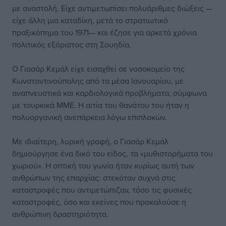
με αναστολή. Είχε αντιμετωπίσει πολυάριθμες διώξεις —
είχε άλλη μια καταδίκη, μετά το στρατιωτικό
πραξικόπημα του 1971— και έζησε για αρκετά χρόνια
πολιτικός εξόριστος στη Σουηδία.
Ο Γιασάρ Κεμάλ είχε εισαχθεί σε νοσοκομείο της
Κωνσταντινούπολης από τα μέσα Ιανουαρίου, με
αναπνευστικά και καρδιολογικά προβλήματα, σύμφωνα
με τουρκικά ΜΜΕ. Η αιτία του θανάτου του ήταν η
πολυοργανική ανεπάρκεια λόγω επιπλοκών.
Με ιδιαίτερη, λυρική γραφή, ο Γιασάρ Κεμάλ
δημιούργησε ένα δικό του είδος, τα «μυθιστορήματα του
χωριού». Η οπτική του γωνία ήταν κυρίως αυτή των
ανθρώπων της επαρχίας: στεκόταν συχνά στις
καταστροφές που αντιμετώπιζαν, τόσο τις φυσικές
καταστροφές, όσο και εκείνες που προκαλούσε η
ανθρώπινη δραστηριότητα.