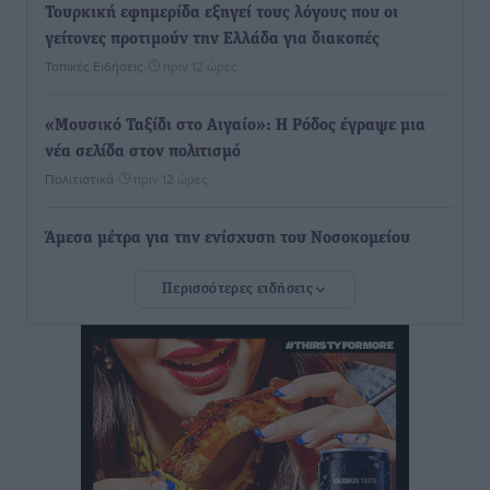
Τουρκική εφημερίδα εξηγεί τους λόγους που οι
γείτονες προτιμούν την Ελλάδα για διακοπές
Τοπικές Ειδήσεις
•
πριν 12 ώρες
«Μουσικό Ταξίδι στο Αιγαίο»: Η Ρόδος έγραψε μια
νέα σελίδα στον πολιτισμό
Πολιτιστικά
•
πριν 12 ώρες
Άμεσα μέτρα για την ενίσχυση του Νοσοκομείου
Ρόδου και αντιμετώπιση των ελλείψεων προσωπικού
Περισσότερες ειδήσεις
ανακοίνωσε ο Άδωνις Γεωργιάδης
Τοπικές Ειδήσεις
•
πριν 12 ώρες
Iατρικός Σύλλογος Ροδου προς Α. Γεωργιάδη:
Στρατηγικές Προτάσεις για την Ενίσχυση της
Δημόσιας Υγείας στη Νησιωτική Ελλάδα και στα
Νοσοκομεία της Γ΄ Ζώνης
Τοπικές Ειδήσεις
•
πριν 13 ώρες