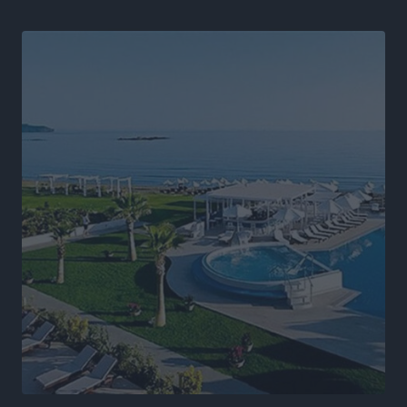
Ειδήσεις
•
πριν 17 ώρες
Άδωνις Γεωργιάδης στον RV: “Στο υπουργείο
εξετάζουμε την θεσμοθέτηση τρίτης κατηγορίας
κινήτρων, ειδικά για τα νοσοκομεία στα νησιά”
Τοπικές Ειδήσεις
•
πριν 17 ώρες
Θετικό κλίμα και κοινό όραμα για την ανάδειξη της
ιστορίας της Ρόδου στο Αεροδρόμιο «Διαγόρας»
Τοπικές Ειδήσεις
•
πριν 17 ώρες
Αντώνης Καμπουράκης: «Ένα σπουδαίο έργο
πολιτισμού για τη Ρόδο, που σχεδιάσαμε και
εξασφαλίσαμε τη χρηματοδότησή του, γίνεται
πραγματικότητα»
Τοπικές Ειδήσεις
•
πριν 17 ώρες