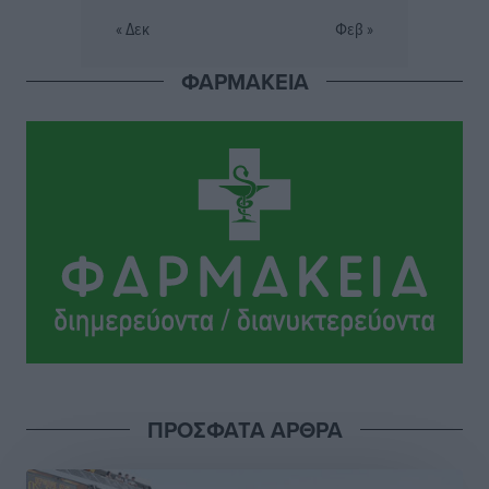
Σταυρός Καλυθιών: Απέκτησε την Φωτεινή Πιζάνια
« Δεκ
Φεβ »
Αθλητικά
•
πριν 7 ώρες
ΦΑΡΜΑΚΕΙΑ
Το Yucatan Show έρχεται στη Ρόδο με τον Frankie
Lluc
Πολιτιστικά
•
πριν 8 ώρες
Σι Τζέι Χάρις: «Να πανηγυρίσουμε πολλές νίκες μαζί»
Αθλητικά
•
πριν 8 ώρες
Ροδήλιος: Ο απολογισμός από το Πανελλήνιο
Πρωτάθλημα Πίστας
Αθλητικά
•
πριν 8 ώρες
Διαγόρας: Μετεγγραφικό ντεμαράζ
ΠΡΟΣΦΑΤΑ ΑΡΘΡΑ
Αθλητικά
•
πριν 8 ώρες