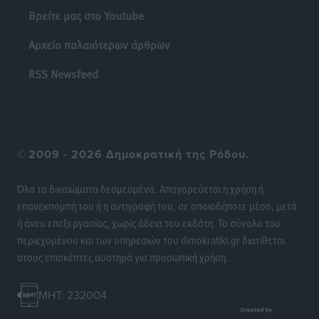
Βρείτε μας στο Youtube
Η επόμενη παγκόσμια δύναμη στα υδροπλάνα μπορεί
Αρχείο παλαιότερων άρθρων
να είναι η Ελλάδα
Ειδήσεις
•
πριν 12 ώρες
RSS Newsfeed
Στη Σύμη η Φαίη Σκορδά επισκέφθηκε την Ιερά Μονή
του Πανορμίτη
Τοπικές Ειδήσεις
•
πριν 12 ώρες
©
2009 - 2026 Δημοκρατική της Ρόδου.
Σερβία: Ανακάμπτουν οι τουριστικές ροές προς την
Όλα τα δικαιώματα δεσμευμένα. Απαγορεύεται η χρήση ή
Ελλάδα
επανεκπομπή του ή η αντιγραφή του, σε οποιοδήποτε μέσο, μετά
Ειδήσεις
•
πριν 12 ώρες
ή άνευ επεξεργασίας, χωρίς άδεια του εκδότη. Το σύνολο του
περιεχομένου και των υπηρεσιών του dimokratiki.gr διατίθεται
Διακοπές στην Κάρπαθο για τον Γιώργο Γεραπετρίτη
στους επισκέπτες αυστηρά για προσωπική χρήση.
Τοπικές Ειδήσεις
•
πριν 12 ώρες
MHT: 232004
Ρόδος: Τραυματίστηκε 53χρονος ναυτικός