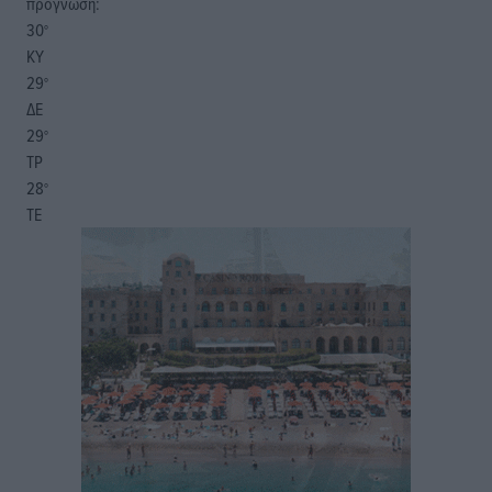
πρόγνωση:
30
°
ΚΥ
29
°
ΔΕ
29
°
ΤΡ
28
°
ΤΕ