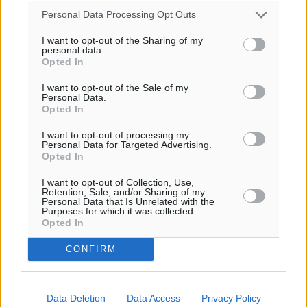
Personal Data Processing Opt Outs
I want to opt-out of the Sharing of my
Ροή ειδήσεων
personal data.
Opted In
I want to opt-out of the Sale of my
Τριήμερο εξόδου: Πάνω από 129.000 επιβάτες
Personal Data.
Opted In
αναχωρούν από Πειραιά, Ραφήνα και Λαύριο
Ειδήσεις
•
πριν 2 ώρες
I want to opt-out of processing my
Personal Data for Targeted Advertising.
Opted In
Τι αλλάζει το χωροταξικό στις τουριστικές επενδύσεις
Τοπικές Ειδήσεις
•
πριν 2 ώρες
I want to opt-out of Collection, Use,
Retention, Sale, and/or Sharing of my
Personal Data that Is Unrelated with the
Purposes for which it was collected.
ΥΠΑΑΤ: 12,5 εκατ. ευρώ στις 13 Περιφέρειες για μέτρα
Opted In
βιοασφάλειας
CONFIRM
Τοπικές Ειδήσεις
•
πριν 3 ώρες
Ποιοι φοιτητές μπορούν να λάβουν ενίσχυση για
Data Deletion
Data Access
Privacy Policy
στέγη έως 2.500 ευρώ