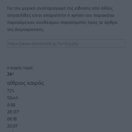
Για την μερική αναπαραγωγή της είδησης από άλλες
ιστοσελίδες είναι απαραίτητη η χρήση του παρακάτω
παρεχόμενου συνδέσμου παραπομπής προς το άρθρο
της Δημοκρατικής.
o καιρός τώρα:
26
°
αίθριος καιρός
72
%
13
km/h
Δ-ΒΔ
26
27
°/
°
06:18
20:07