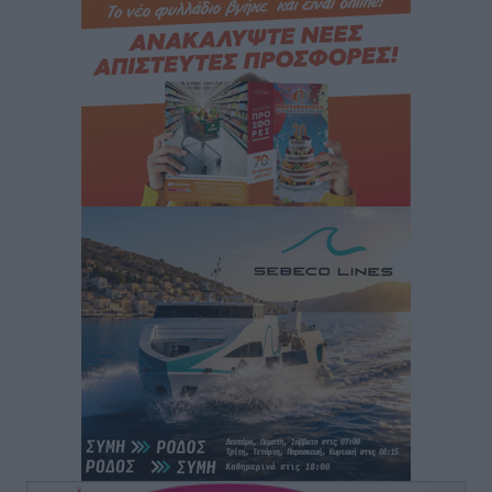
Στρατηγικές Προτάσεις για την Ενίσχυση της
Δημόσιας Υγείας στη Νησιωτική Ελλάδα και στα
Νοσοκομεία της Γ΄ Ζώνης
Τοπικές Ειδήσεις
•
πριν 4 ώρες
Πάνθηρες: Ξεκίνησαν αισιόδοξοι για την παρθενική
“πτήση” τους
Αθλητικά
•
πριν 4 ώρες
Άρης Αρχαγγέλου: Στο πλευρό του άτυχου Ιάκωβου
Θωμά
Αθλητικά
•
πριν 4 ώρες
Φοίβος: Η μεγάλη επιστροφή του Μπρένο Σαλβατιέρα
Αθλητικά
•
πριν 4 ώρες
Κλεάνθης: Έτοιμες οι κάρτες διαρκείας της νέας
σεζόν