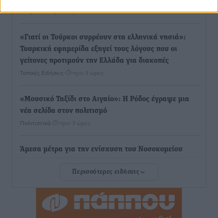
Ειδήσεις
•
πριν 3 ώρες
«Γιατί οι Τούρκοι συρρέουν στα ελληνικά νησιά»:
Τουρκική εφημερίδα εξηγεί τους λόγους που οι
γείτονες προτιμούν την Ελλάδα για διακοπές
Τοπικές Ειδήσεις
•
πριν 3 ώρες
«Μουσικό Ταξίδι στο Αιγαίο»: Η Ρόδος έγραψε μια
νέα σελίδα στον πολιτισμό
Πολιτιστικά
•
πριν 3 ώρες
Άμεσα μέτρα για την ενίσχυση του Νοσοκομείου
Ρόδου και αντιμετώπιση των ελλείψεων προσωπικού
Περισσότερες ειδήσεις
ανακοίνωσε ο Άδωνις Γεωργιάδης
Τοπικές Ειδήσεις
•
πριν 4 ώρες
Iατρικός Σύλλογος Ροδου προς Α. Γεωργιάδη: