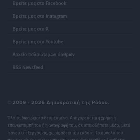
Βρείτε μας στο Facebook
Έκκληση γονέων για να λειτουργήσει ο
Βρείτε μας στο Instagram
Βρεφονηπιακός Σταθμός Κάσου
Τοπικές Ειδήσεις
•
πριν 16 ώρες
Βρείτε μας στο X
Βρείτε μας στο Youtube
Ακρίβεια: Σημαντικές οι διατακτικές σίτισης για 3
στους 4 εργαζομένους
Αρχείο παλαιότερων άρθρων
Ειδήσεις
•
πριν 16 ώρες
RSS Newsfeed
Κινητοποίηση της Πυροσβεστικής στην Κάρπαθο, για
τη φωτιά στην περιοχή Σάνταλο
Τοπικές Ειδήσεις
•
πριν 16 ώρες
©
2009 - 2026 Δημοκρατική της Ρόδου.
Η Ρόδος μπαίνει στη διεκδίκηση για τη Μεσογειακή
Πρωτεύουσα Πολιτισμού και Διαλόγου 2028
Όλα τα δικαιώματα δεσμευμένα. Απαγορεύεται η χρήση ή
Τοπικές Ειδήσεις
•
πριν 16 ώρες
επανεκπομπή του ή η αντιγραφή του, σε οποιοδήποτε μέσο, μετά
ή άνευ επεξεργασίας, χωρίς άδεια του εκδότη. Το σύνολο του
περιεχομένου και των υπηρεσιών του dimokratiki.gr διατίθεται
Σύμη: Στον 8ο αγνοούμενο Γερμανό τουρίστα ανήκει η