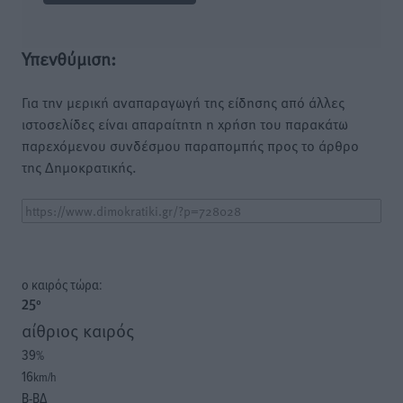
Υπενθύμιση:
Για την μερική αναπαραγωγή της είδησης από άλλες
ιστοσελίδες είναι απαραίτητη η χρήση του παρακάτω
παρεχόμενου συνδέσμου παραπομπής προς το άρθρο
της Δημοκρατικής.
o καιρός τώρα:
25
°
αίθριος καιρός
39
%
16
km/h
Β-ΒΔ