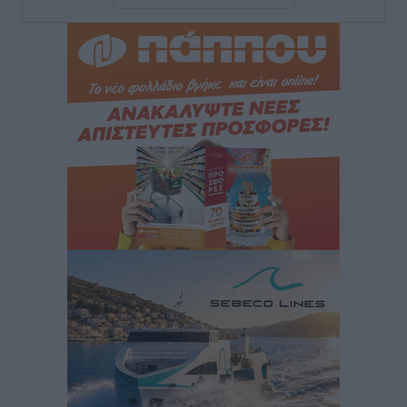
Χατζηλαζάρου – Προχωρά καινούργιο ξενοδοχείο
στην Κω
Τοπικές Ειδήσεις
•
πριν 7 ώρες
Αυτοκίνητο μπήκε παράνομα σε μονόδρομο στο
Μαστιχάρι – Αναποδογύρισε όχημα με μητέρα και
5χρονο παιδί
Τοπικές Ειδήσεις
•
πριν 8 ώρες
“Η Ευρώπη αντιμετώπιζε το προσφυγικό σαν ταινία
τρόμου” – Η συγκλονιστική μαρτυρία της Χαρούλας
Γιασιράνη στον RV για τα γεγονότα που οδήγησαν στο
Σύμφωνο της Λέρου
Τοπικές Ειδήσεις
•
πριν 8 ώρες
Συναυλία με τον Γιάννη Κότσιρα στις 21 Αυγούστου
Πολιτιστικά
•
πριν 8 ώρες