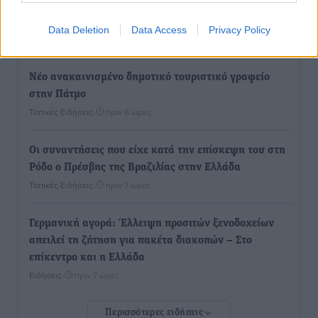
μέσω υποβρύχιων καλωδίων με την ηπειρωτική
Ελλάδα
Data Deletion
Data Access
Privacy Policy
Τοπικές Ειδήσεις
•
πριν 6 ώρες
Νέο ανακαινισμένο δημοτικό τουριστικό γραφείο
στην Πάτμο
Τοπικές Ειδήσεις
•
πριν 6 ώρες
Οι συναντήσεις που είχε κατά την επίσκεψη του στη
Ρόδο ο Πρέσβης της Βραζιλίας στην Ελλάδα
Τοπικές Ειδήσεις
•
πριν 7 ώρες
Γερμανική αγορά: Έλλειψη προσιτών ξενοδοχείων
απειλεί τη ζήτηση για πακέτα διακοπών – Στο
επίκεντρο και η Ελλάδα
Ειδήσεις
•
πριν 7 ώρες
Περισσότερες ειδήσεις
Νέο ξενοδοχείο στη Ρόδο για την H Hotels –