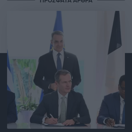
ΠΡΟΣΦΑΤΑ ΑΡΘΡΑ
Γ.Σ. Διαγόρας: Στα «κυανέρυθρα» ο Janni Pembe
Αθλητικά
•
πριν 10 ώρες
Σύλληψη 21χρονου για ναρκωτικά στη Ρόδο
Τοπικές Ειδήσεις
•
πριν 11 ώρες
Με 13,1% κάλυψη εργαζομένων από συλλογικές
συμβάσεις, η Ελλάδα στον “πάτο” της ΕΕ
Απόψεις
•
πριν 11 ώρες
Στο νοσοκομείο της Ρόδου αύριο ο Άδωνις Γεωργιάδης
Τοπικές Ειδήσεις
•
πριν 11 ώρες
Φώτης Γιαννακός στον RV: Με αυξημένες πληρότητες
η Λέρος, στόχος η επιμήκυνση της τουριστικής σεζόν
στο νησί
Τοπικές Ειδήσεις
•
πριν 11 ώρες