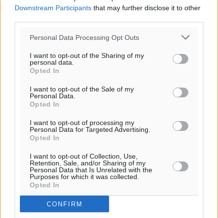
Downstream Participants
that may further disclose it to other
third parties.
Personal Data Processing Opt Outs
I want to opt-out of the Sharing of my
personal data.
Opted In
Ροή ειδήσεων
I want to opt-out of the Sale of my
Personal Data.
Opted In
Η Meridiam ξεκλειδώνει τις έρευνες βυθού στη
θαλάσσια περιοχή Κάσου και Καρπάθου
I want to opt-out of processing my
Personal Data for Targeted Advertising.
Τοπικές Ειδήσεις
•
πριν 4 ώρες
Opted In
I want to opt-out of Collection, Use,
Παρουσίαση βιβλίου του Α. Χατζημιχαήλ – Τιμητική
Retention, Sale, and/or Sharing of my
Personal Data that Is Unrelated with the
εκδήλωση για τους αυτοδιοικητικούς της Κω
Purposes for which it was collected.
Πολιτιστικά
•
πριν 6 ώρες
Opted In
CONFIRM
Εγκρίθηκε η ηλεκτρική διασύνδεση Ρόδου και Κω