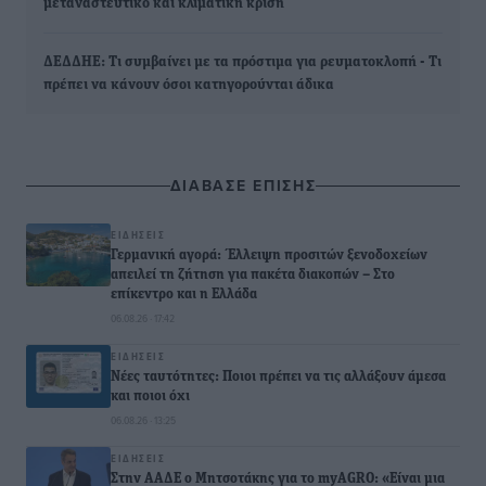
μεταναστευτικό και κλιματική κρίση
ΔΕΔΔΗΕ: Τι συμβαίνει με τα πρόστιμα για ρευματοκλοπή - Τι
πρέπει να κάνουν όσοι κατηγορούνται άδικα
ΔΙΑΒΑΣΕ ΕΠΙΣΗΣ
ΕΙΔΉΣΕΙΣ
Γερμανική αγορά: Έλλειψη προσιτών ξενοδοχείων
απειλεί τη ζήτηση για πακέτα διακοπών – Στο
επίκεντρο και η Ελλάδα
06.08.26 · 17:42
ΕΙΔΉΣΕΙΣ
Νέες ταυτότητες: Ποιοι πρέπει να τις αλλάξουν άμεσα
και ποιοι όχι
06.08.26 · 13:25
ΕΙΔΉΣΕΙΣ
Στην ΑΑΔΕ ο Μητσοτάκης για το myAGRO: «Είναι μια