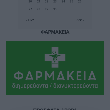
20
21
22
23
24
25
26
Αθλητικά
•
πριν 8 ώρες
27
28
29
30
Εθνικός Αρχίπολης: Μεγάλο βήμα προόδου η ίδρυση
« Οκτ
Δεκ »
Ακαδημίας
Αθλητικά
•
πριν 8 ώρες
ΦΑΡΜΑΚΕΙΑ
Ιππότες: Με το βλέμμα στραμμένο στο μέλλον
Αθλητικά
•
πριν 8 ώρες
ΠΑΜΕ ΣΤΟΙΧΗΜΑ: Περισσότερα από 95 εκατομμύρια
ευρώ σε κέρδη μοίρασε τον Ιούλιο
Αθλητικά
•
πριν 9 ώρες
Ολοκλήρωση του έργου αναβάθμισης των
υποδομών του Νεστορίδειου Μελάθρου
Τοπικές Ειδήσεις
•
πριν 9 ώρες