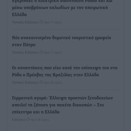
Εγκρίθηκε η ηλεκτρική διασύνδεση Ρόδου και Κω
μέσω υποβρύχιων καλωδίων με την ηπειρωτική
Ελλάδα
Τοπικές Ειδήσεις
•
πριν 7 ώρες
Νέο ανακαινισμένο δημοτικό τουριστικό γραφείο
στην Πάτμο
Τοπικές Ειδήσεις
•
πριν 7 ώρες
Οι συναντήσεις που είχε κατά την επίσκεψη του στη
Ρόδο ο Πρέσβης της Βραζιλίας στην Ελλάδα
Τοπικές Ειδήσεις
•
πριν 8 ώρες
Γερμανική αγορά: Έλλειψη προσιτών ξενοδοχείων
απειλεί τη ζήτηση για πακέτα διακοπών – Στο
επίκεντρο και η Ελλάδα
Ειδήσεις
•
πριν 8 ώρες