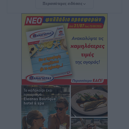
Περισσότερες ειδήσεις
Νέο ξενοδοχείο στη Ρόδο για την H Hotels –
Χατζηλαζάρου – Προχωρά καινούργιο ξενοδοχείο
στην Κω
Τοπικές Ειδήσεις
•
πριν 8 ώρες
Αυτοκίνητο μπήκε παράνομα σε μονόδρομο στο
Μαστιχάρι – Αναποδογύρισε όχημα με μητέρα και
5χρονο παιδί
Τοπικές Ειδήσεις
•
πριν 8 ώρες
“Η Ευρώπη αντιμετώπιζε το προσφυγικό σαν ταινία
τρόμου” – Η συγκλονιστική μαρτυρία της Χαρούλας
Γιασιράνη στον RV για τα γεγονότα που οδήγησαν στο
Σύμφωνο της Λέρου
Τοπικές Ειδήσεις
•
πριν 8 ώρες
Συναυλία με τον Γιάννη Κότσιρα στις 21 Αυγούστου
Πολιτιστικά
•
πριν 8 ώρες