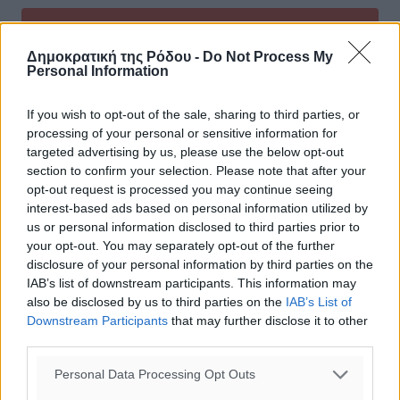
Δημοκρατική της Ρόδου -
Do Not Process My
Personal Information
0
If you wish to opt-out of the sale, sharing to third parties, or
processing of your personal or sensitive information for
targeted advertising by us, please use the below opt-out
section to confirm your selection. Please note that after your
opt-out request is processed you may continue seeing
ΣΧΕΤΙΚΆ
interest-based ads based on personal information utilized by
us or personal information disclosed to third parties prior to
your opt-out. You may separately opt-out of the further
disclosure of your personal information by third parties on the
ΕΛΤΑ: Ποια καταστήματα θα κλείσουν και ποια θα
IAB’s list of downstream participants. This information may
παραμείνουν ανοιχτά
also be disclosed by us to third parties on the
IAB’s List of
Downstream Participants
that may further disclose it to other
Αντίστροφη μέτρηση για τις θερινές εκπτώσεις 2025 -Ποια
third parties.
Κυριακή θα παραμείνουν ανοιχτά τα καταστήματα
Personal Data Processing Opt Outs