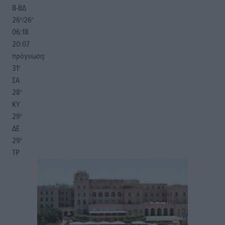
Β-ΒΔ
26
26
°/
°
06:18
20:07
πρόγνωση:
31
°
ΣΑ
28
°
ΚΥ
29
°
ΔΕ
29
°
ΤΡ