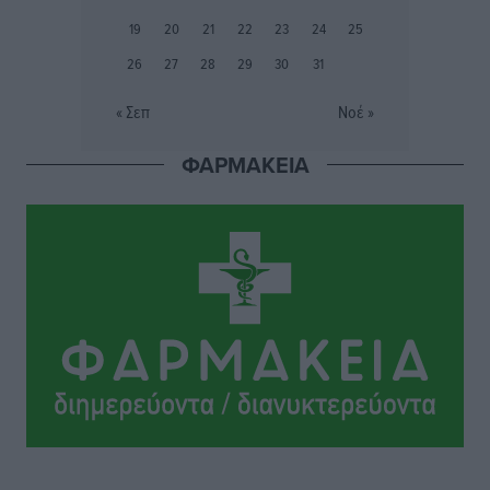
προετοιμασίας
19
20
21
22
23
24
25
Αθλητικά
•
πριν 9 ώρες
26
27
28
29
30
31
Εθνικός Αρχίπολης: Μεγάλο βήμα προόδου η ίδρυση
« Σεπ
Νοέ »
Ακαδημίας
Αθλητικά
•
πριν 9 ώρες
ΦΑΡΜΑΚΕΙΑ
Ιππότες: Με το βλέμμα στραμμένο στο μέλλον
Αθλητικά
•
πριν 9 ώρες
ΠΑΜΕ ΣΤΟΙΧΗΜΑ: Περισσότερα από 95 εκατομμύρια
ευρώ σε κέρδη μοίρασε τον Ιούλιο
Αθλητικά
•
πριν 9 ώρες
Ολοκλήρωση του έργου αναβάθμισης των
υποδομών του Νεστορίδειου Μελάθρου
Τοπικές Ειδήσεις
•
πριν 10 ώρες