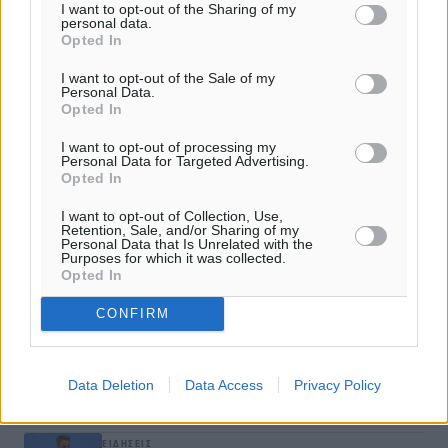
Κακοκαιρία Erminio: Τηλεκπαίδευση στα σχολεία που θα
I want to opt-out of the Sharing of my
personal data.
παραμείνουν κλειστά λόγω δυσμενών καιρικών συνθηκών
Opted In
I want to opt-out of the Sale of my
Ελληνική πρεσβεία: Οι Έλληνες που βρίσκονται στο Ισραήλ
Personal Data.
να παραμείνουν σε ασφαλές μέρος
Opted In
I want to opt-out of processing my
Personal Data for Targeted Advertising.
Opted In
ΔΙΑΒΑΣΕ ΕΠΙΣΗΣ
I want to opt-out of Collection, Use,
Retention, Sale, and/or Sharing of my
ΕΙΔΉΣΕΙΣ
Personal Data that Is Unrelated with the
Purposes for which it was collected.
Γερμανική αγορά: Έλλειψη προσιτών ξενοδοχείων
Opted In
απειλεί τη ζήτηση για πακέτα διακοπών – Στο
επίκεντρο και η Ελλάδα
CONFIRM
06.08.26 · 17:42
ΕΙΔΉΣΕΙΣ
Νέες ταυτότητες: Ποιοι πρέπει να τις αλλάξουν άμεσα
Data Deletion
Data Access
Privacy Policy
και ποιοι όχι
06.08.26 · 13:25
ΕΙΔΉΣΕΙΣ