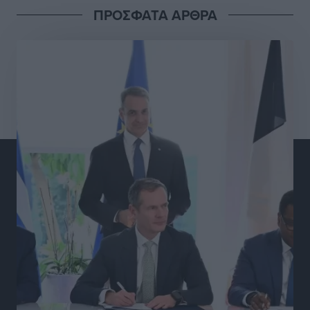
ΠΡΟΣΦΑΤΑ ΑΡΘΡΑ
Γ.Σ. Διαγόρας: Στα «κυανέρυθρα» ο Janni Pembe
Αθλητικά
•
πριν 11 ώρες
Σύλληψη 21χρονου για ναρκωτικά στη Ρόδο
Τοπικές Ειδήσεις
•
πριν 11 ώρες
Με 13,1% κάλυψη εργαζομένων από συλλογικές
συμβάσεις, η Ελλάδα στον “πάτο” της ΕΕ
Απόψεις
•
πριν 12 ώρες
Στο νοσοκομείο της Ρόδου αύριο ο Άδωνις Γεωργιάδης
Τοπικές Ειδήσεις
•
πριν 12 ώρες
Φώτης Γιαννακός στον RV: Με αυξημένες πληρότητες
η Λέρος, στόχος η επιμήκυνση της τουριστικής σεζόν
στο νησί
Τοπικές Ειδήσεις
•
πριν 12 ώρες