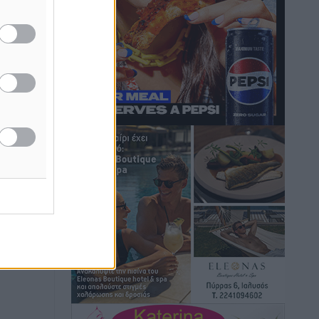
Τοπικές Ειδήσεις
•
πριν 9 ώρες
Iατρικός Σύλλογος Ροδου προς Α.
Γεωργιάδη: Στρατηγικές Προτάσεις για
την Ενίσχυση της Δημόσιας Υγείας στη
Νησιωτική Ελλάδα και στα
Νοσοκομεία της Γ΄ Ζώνης
Τοπικές Ειδήσεις
•
πριν 10 ώρες
Πάνθηρες: Ξεκίνησαν αισιόδοξοι για
την παρθενική “πτήση” τους
Αθλητικά
•
πριν 10 ώρες
Άρης Αρχαγγέλου: Στο πλευρό του
άτυχου Ιάκωβου Θωμά
Αθλητικά
•
πριν 10 ώρες