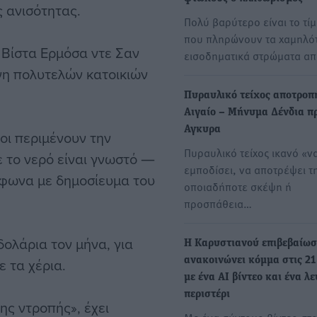
ς ανισότητας.
Πολύ βαρύτερο είναι το τί
που πληρώνουν τα χαμηλό
α Βίστα Ερμόσα ντε Σαν
εισοδηματικά στρώματα α
νη πολυτελών κατοικιών
Πυραυλικό τείχος αποτροπ
Αιγαίο – Μήνυμα Δένδια π
Αγκυρα
οι περιμένουν την
Πυραυλικό τείχος ικανό «ν
 το νερό είναι γνωστό ―
εμποδίσει, να αποτρέψει τ
φωνα με δημοσίευμα του
οποιαδήποτε σκέψη ή
προσπάθεια…
δολάρια τον μήνα, για
Η Καρυστιανού επιβεβαίωσ
ε τα χέρια.
ανακοινώνει κόμμα στις 2
με ένα AI βίντεο και ένα λ
περιστέρι
της ντροπής», έχει