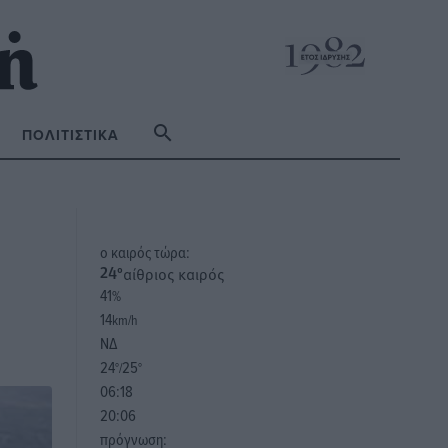
ΠΟΛΙΤΙΣΤΙΚΆ
o καιρός τώρα:
αίθριος καιρός
24
°
41
%
14
km/h
ΝΔ
24
25
°/
°
06:18
20:06
πρόγνωση: