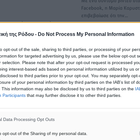
Με ένα σύντομο βίντεο στ
Facebook, η Μαρία Καρυστ
επιβεβαίωσε ότι την…
στιους κήπους, πισίνες και
θρωποι που ζουν σε
Αντιδράσεις από τον Σύλλο
ική της Ρόδου -
Do Not Process My Personal Information
Αποφοίτων του ΚΕΘΕΑ για 
 ρεύμα, πόσιμο νερό και
βίντεο του ΕΟΠΑΕ και τον
to opt-out of the sale, sharing to third parties, or processing of your per
ών κάτω των οκτώ ετών να
εξαρτημένο άνδρα από ουσ
formation for targeted advertising by us, please use the below opt-out s
r selection. Please note that after your opt-out request is processed y
Από το Σύλλογο Αποφοίτω
eing interest-based ads based on personal information utilized by us or
ΚΕΘΕΑ ανακοινώθηκαν τα
disclosed to third parties prior to your opt-out. You may separately opt-
υν πολύ διαφορετικές
ακόλουθα: Το πρόσφατο
losure of your personal information by third parties on the IAB’s list of
διαφημιστικό…
νται», είχε γράψει ο
. This information may also be disclosed by us to third parties on the
IA
Participants
that may further disclose it to other third parties.
ά το 22%, και η χώρα ζει
l Data Processing Opt Outs
τών.
o opt-out of the Sharing of my personal data.