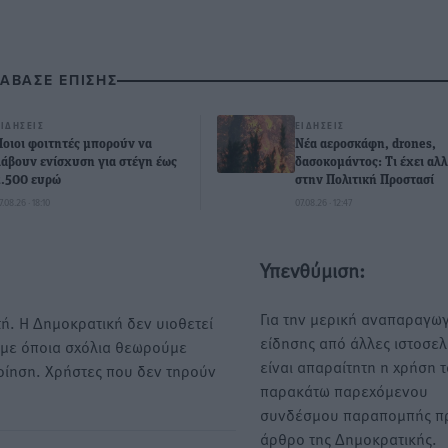
ΙΑΒΑΣΕ ΕΠΙΣΗΣ
ΕΙΔΉΣΕΙΣ
ΕΙΔΉΣΕΙΣ
Ποιοι φοιτητές μπορούν να
Νέα αεροσκάφη, drones,
λάβουν ενίσχυση για στέγη έως
δασοκομάντος: Τι έχει αλλ
2.500 ευρώ
στην Πολιτική Προστασί
7.08.26 · 18:10
07.08.26 · 12:47
Υπενθύμιση:
Για την μερική αναπαραγωγ
ή. Η Δημοκρατική δεν υιοθετεί
είδησης από άλλες ιστοσελ
υμε όποια σχόλια θεωρούμε
είναι απαραίτητη η χρήση 
οίηση. Χρήστες που δεν τηρούν
παρακάτω παρεχόμενου
συνδέσμου παραπομπής πρ
άρθρο της Δημοκρατικής.