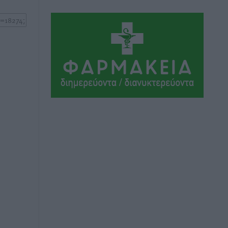
Αθλητικά
•
πριν 12 ώρες
Συνελήφθη 37χρονη στη Ρόδο γιατί
είχε αφήσει τα τρία ανήλικα παιδιά της
χωρίς επιτήρηση
Τοπικές Ειδήσεις
•
πριν 12 ώρες
Σταυρός Καλυθιών: Απέκτησε την
Φωτεινή Πιζάνια
Αθλητικά
•
πριν 13 ώρες
Το Yucatan Show έρχεται στη Ρόδο με
τον Frankie Lluc
Πολιτιστικά
•
πριν 13 ώρες
Σι Τζέι Χάρις: «Να πανηγυρίσουμε
πολλές νίκες μαζί»