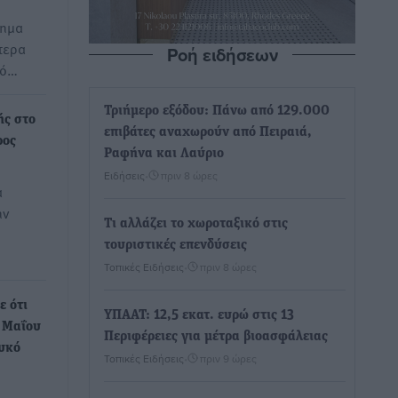
μημα
τερα
Ροή ειδήσεων
πό…
Τριήμερο εξόδου: Πάνω από 129.000
ής στο
επιβάτες αναχωρούν από Πειραιά,
ρος
Ραφήνα και Λαύριο
Ειδήσεις
•
πριν 8 ώρες
α
ην
Τι αλλάζει το χωροταξικό στις
τουριστικές επενδύσεις
Τοπικές Ειδήσεις
•
πριν 8 ώρες
ε ότι
ΥΠΑΑΤ: 12,5 εκατ. ευρώ στις 13
1 Μαΐου
Περιφέρειες για μέτρα βιοασφάλειας
ευκό
Τοπικές Ειδήσεις
•
πριν 9 ώρες