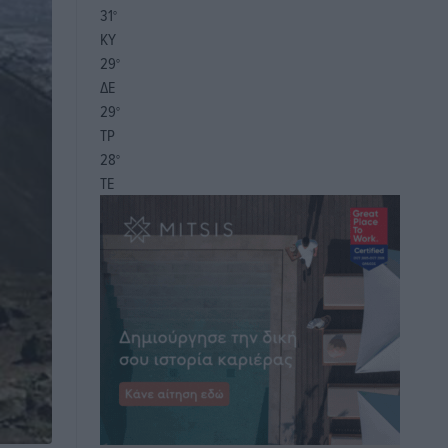
31
°
ΚΥ
29
°
ΔΕ
29
°
ΤΡ
28
°
ΤΕ