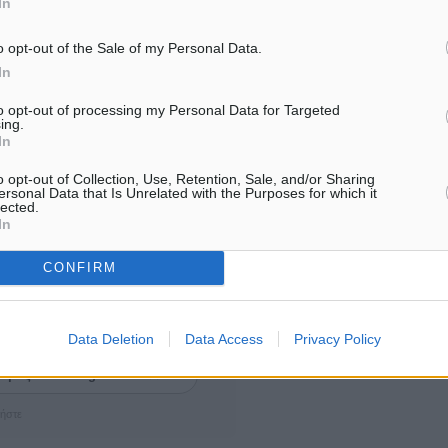
In
ος, βρίσκεται το
εδα ― συνεδριακών χώρων,
o opt-out of the Sale of my Personal Data.
In
κό κέντρο, υπόγειο
η λεωφορείου ― εντός του
to opt-out of processing my Personal Data for Targeted
ing.
μιας Τράπεζας και του
In
υ να λύσουν τα παγκόσμια
o opt-out of Collection, Use, Retention, Sale, and/or Sharing
παγκόσμια φτώχεια.
ersonal Data that Is Unrelated with the Purposes for which it
lected.
In
CONFIRM
ματα αναζήτησης
Data Deletion
Data Access
Privacy Policy
ε μας στο Google News ★ ↗
ήστε