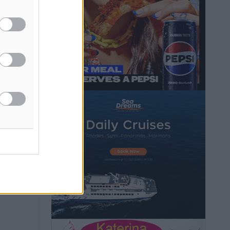
Τοπικές Ειδήσεις
•
πριν 3 ώρες
Τα φοιτητικά ενοίκια «τινάζουν στον
αέρα» τους οικογενειακούς
προϋπολογισμούς
Ειδήσεις
•
πριν 3 ώρες
Δύο νέοι ξενώνες παραδόθηκαν στις
Ένοπλες Δυνάμεις στη νήσο Ρω
Τοπικές Ειδήσεις
•
πριν 4 ώρες
Συνεχίζεται η έξοδος του Αυγούστου –
Πάνω από 34.000 αναχωρούν σήμερα
μόνο από τον Πειραιά
Ειδήσεις
•
πριν 4 ώρες
Μόνιμες θέσεις στους παιδικούς
σταθμούς: Οι προϋποθέσεις, η 24μηνη