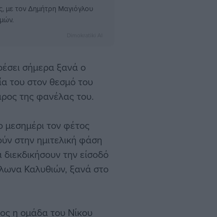
ς, με τον Δημήτρη Μαγιόγλου
μών.
Dimokratiki AI
ρέσει σήμερα ξανά ο
ρία του στον θεσμό του
άρος της φανέλας του.
το μεσημέρι τον φέτος
ούν στην ημιτελική φάση
 διεκδικήσουν την είσοδό
λλωνα Καλυθιών, ξανά στο
τος η ομάδα του Νίκου