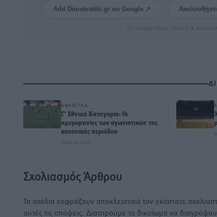
Add Dimokratiki.gr on Google ↗
Ακολουθήστ
Στο Google News πατήστε ★ Ακολουθ
Δ
ΑΘΛΗΤΙΚΆ
Γ’ Εθνική Κατηγορία: Οι
ημερομηνίες των αγωνιστικών της
κανονικής περιόδου
0
08.08.26 · 12:40
Σχολιασμός Άρθρου
Τα σχόλια εκφράζουν αποκλειστικά τον εκάστοτε σχολιαστ
αυτές τις απόψεις. Διατηρούμε το δικαίωμα να διαγράψο