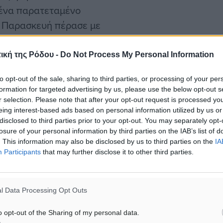
ό ένα παρατεταμένο
η Παρασκευή πέρασε με
ιγόταν” για βαθμούς), η
έλλου την έχει διατηρήσει
ική της Ρόδου -
Do Not Process My Personal Information
άντες να εμφανίζονται
to opt-out of the sale, sharing to third parties, or processing of your per
τα πόδια τους, προκειμένου
formation for targeted advertising by us, please use the below opt-out s
r selection. Please note that after your opt-out request is processed y
eing interest-based ads based on personal information utilized by us or
disclosed to third parties prior to your opt-out. You may separately opt-
ξης του ματς με τους
losure of your personal information by third parties on the IAB’s list of
. This information may also be disclosed by us to third parties on the
IA
λή συνθήκη για να γεμίσει
Participants
that may further disclose it to other third parties.
θρωποι του Φοίβου
 βρουν τον τρόπο να μην
 την προσπάθειά τους.
l Data Processing Opt Outs
o opt-out of the Sharing of my personal data.
ς και οι παίκτες του