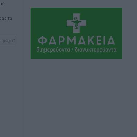
κινούνται δήμοι και ΠΣ, ποιος
του
πληρώνει τον λογαριασμό
Τοπικές Ειδήσεις
•
πριν 4 ώρες
ος το
Πού κινούνται οι κρατήσεις last
minute σε Ελλάδα από Γερμανούς
Ειδήσεις
•
πριν 4 ώρες
Οδηγός στη Ρόδο τράκαρε σταθμευμένο
αυτοκίνητο, παρέσυρε 72χρονο και
διέφυγε
Τοπικές Ειδήσεις
•
πριν 4 ώρες
Το νέο Ειδικό Χωροταξικό για τον
Τουρισμό ξανασχεδιάζει τον
επενδυτικό χάρτη της Ρόδου
Τοπικές Ειδήσεις
•
πριν 5 ώρες