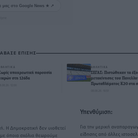
ε μας στο Google News ★ ↗
ήστε
ΙΑΒΑΣΕ ΕΠΙΣΗΣ
ΑΘΛΗΤΙΚΆ
ΑΘΛΗΤΙΚΆ
Χωρίς υποχρεωτική παρουσία
ΣΕΓΑΣ: Πιστώθηκαν τα έξο
μικρών στη 12άδα
μετακίνησης του Πανελλη
Πρωταθλήματος Κ20 στα σ
8.08.26 · 12:00
08.08.26 · 10:51
Υπενθύμιση:
Για την μερική αναπαραγωγ
ή. Η Δημοκρατική δεν υιοθετεί
είδησης από άλλες ιστοσελ
υμε όποια σχόλια θεωρούμε