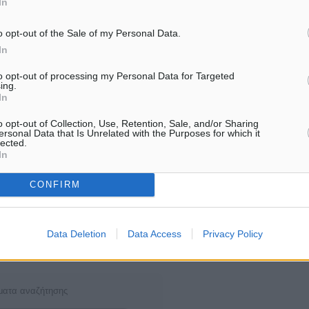
In
ροπόνηση ενεργοποίησης,
μαντικές – τις οποίες έχει
o opt-out of the Sale of my Personal Data.
In
to opt-out of processing my Personal Data for Targeted
ing.
ς από τον αγώνα του
In
εμφανιστεί φέτος, ενώ στο
o opt-out of Collection, Use, Retention, Sale, and/or Sharing
ersonal Data that Is Unrelated with the Purposes for which it
η στον ώμο ο Μάριος
lected.
In
CONFIRM
λητισμός
Data Deletion
Data Access
Privacy Policy
ματα αναζήτησης