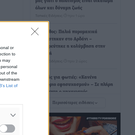
μας γιατί ο πολιτισμός είναι δικαίωμα
όλων και δύναμη ζωής
Τοπικές Ειδήσεις
•
πριν 1 ώρα
Κάρπαθος: Παλιά πυρομαχικά
εντοπίστηκαν στο Αρδάνι –
Απαγορεύτηκε η κολύμβηση στην
sonal or
περιοχή
ection to
ou may
Τοπικές Ειδήσεις
•
πριν 2 ώρες
 personal
out of the
Τουρνάς για φωτιές: «Κανένα
 downstream
περιθώριο εφησυχασμού» – Σε πλήρη
B’s List of
ετοιμότητα ο μηχανισμός
Ειδήσεις
•
πριν 2 ώρες
Περισσότερες ειδήσεις
Καιρός: Επιμένουν οι υψηλές
θερμοκρασίες – Ισχυρά μελτέμια έως 9
μποφόρ, σε «Red Code» 6 περιοχές