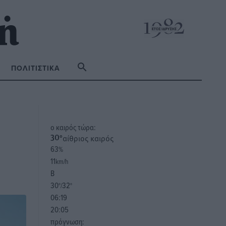
ΠΟΛΙΤΙΣΤΙΚΆ
o καιρός τώρα:
αίθριος καιρός
30
°
63
%
11
km/h
Β
30
32
°/
°
06:19
20:05
πρόγνωση: