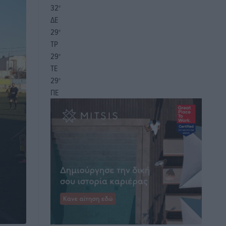
32
°
ΔΕ
29
°
ΤΡ
29
°
ΤΕ
29
°
ΠΕ