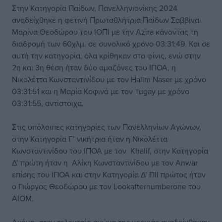
Στην Κατηγορία Παίδων, Πανελληνιονίκης 2024
αναδείχθηκε η φετινή Πρωταθλήτρια Παίδων Σαββίνα-
Μαρίνα Θεοδώρου του ΙΟΠΙ με την Azira κάνοντας τη
διαδρομή των 60χλμ. σε συνολικό χρόνο 03:31:49. Και σε
αυτή την κατηγορία, όλα κρίθηκαν στο φίνις, ενώ στην
2η και 3η θέση ήταν δύο αμαζόνες του ΙΠΟΑ, η
Νικολέττα Κωνσταντινίδου με τον Halim Naser με χρόνο
03:31:51 και η Μαρία Κοφινά με τον Tugay με χρόνο
03:31:55, αντίστοιχα.
Στις υπόλοιπες κατηγορίες των Πανελληνίων Αγώνων,
στην Κατηγορία Γ’ νικήτρια ήταν η Νικολέττα
Κωνσταντινίδου του ΙΠΟΑ με τον Khalif, στην Κατηγορία
Δ’ πρώτη ήταν η Αλίκη Κωνσταντινίδου με τον Anwar
επίσης του ΙΠΟΑ και στην Κατηγορία Δ’ ΠΙΙ πρώτος ήταν
ο Γιώργος Θεοδώρου με τον Lookafternumberone του
ΑΙΟΜ.