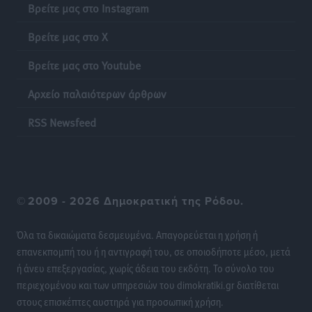
Τοπικές Ειδήσεις
•
πριν 19 ώρες
Βρείτε μας στο Instagram
Βρείτε μας στο X
Σύμη: Ανασύρθηκε σορός άνδρα – Εξετάζεται αν είναι
ο 8ος Γερμανός που αγνοούνταν μετά την παράσυρσή
Βρείτε μας στο Youtube
ιστιοφόρου
Τοπικές Ειδήσεις
•
πριν 19 ώρες
Αρχείο παλαιότερων άρθρων
RSS Newsfeed
Ερώτηση στην Ευρωπαϊκή Επιτροπή για τις
αλλεπάλληλες πυρκαγιές που ξεσπούν από μονάδες
ανακύκλωσης και ΧΥΤΑ και την επικίνδυνη έκθεση
σε καρκινογόνες τοξικές ουσίες
Ειδήσεις
•
πριν 19 ώρες
©
2009 - 2026 Δημοκρατική της Ρόδου.
Όλα τα δικαιώματα δεσμευμένα. Απαγορεύεται η χρήση ή
Συλλυπητήριο μήνυμα του Δημάρχου Ρόδου
επανεκπομπή του ή η αντιγραφή του, σε οποιοδήποτε μέσο, μετά
Αλέξανδρου Κολιάδη για την απώλεια του Θοδωρή
ή άνευ επεξεργασίας, χωρίς άδεια του εκδότη. Το σύνολο του
Παπαθεοδώρου
περιεχομένου και των υπηρεσιών του dimokratiki.gr διατίθεται
Τοπικές Ειδήσεις
•
πριν 19 ώρες
στους επισκέπτες αυστηρά για προσωπική χρήση.