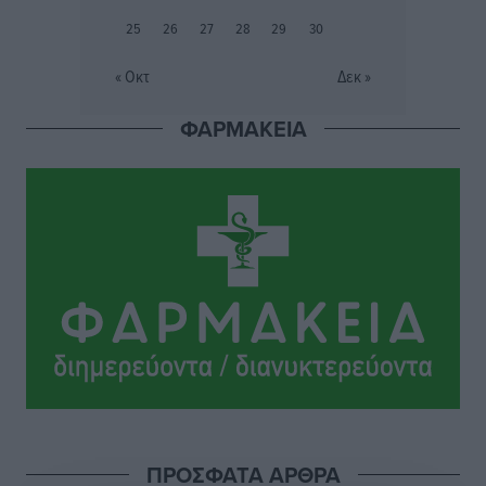
25
26
27
28
29
30
Η σιωπηρή παράταση του Ταμείου Ανάκαμψης για
την Ελλάδα
« Οκτ
Δεκ »
Ειδήσεις
•
πριν 3 ώρες
ΦΑΡΜΑΚΕΙΑ
Το εκλογικό ρολόι του Μαξίμου χτυπά τέλη Μαΐου του
2027
Τοπικές Ειδήσεις
•
πριν 4 ώρες
ΦΟΔΣΑ Νοτίου Αιγαίου: «Δεν ζητάμε ασυλία – ζητάμε
θεσμική προστασία της αυτοδιοίκησης»
Τοπικές Ειδήσεις
•
πριν 4 ώρες
Στη διαδικασία της απευθείας διαπραγμάτευσης ο
Δήμος Ρόδου για τη ναυαγοσωστική κάλυψη των
παραλιών
Τοπικές Ειδήσεις
•
πριν 4 ώρες
ΠΡΟΣΦΑΤΑ ΑΡΘΡΑ