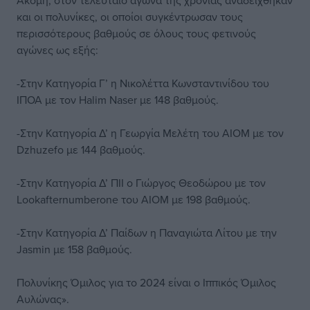
Ακόμη, στον τελευταίο αγώνα της χρονιάς αναδείχθηκαν
και οι πολυνίκες, οι οποίοι συγκέντρωσαν τους
περισσότερους βαθμούς σε όλους τους φετινούς
αγώνες ως εξής:
-Στην Κατηγορία Γ’ η Νικολέττα Κωνσταντινίδου του
ΙΠΟΑ με τον Halim Naser με 148 βαθμούς.
-Στην Κατηγορία Δ’ η Γεωργία Μελέτη του ΑΙΟΜ με τον
Dzhuzefo με 144 βαθμούς.
-Στην Κατηγορία Δ’ ΠΙΙ ο Γιώργος Θεοδώρου με τον
Lookafternumberone του ΑΙΟΜ με 198 βαθμούς.
-Στην Κατηγορία Δ’ Παίδων η Παναγιώτα Λίτου με την
Jasmin με 158 βαθμούς.
Πολυνίκης Όμιλος για το 2024 είναι ο Ιππικός Όμιλος
Αυλώνας».