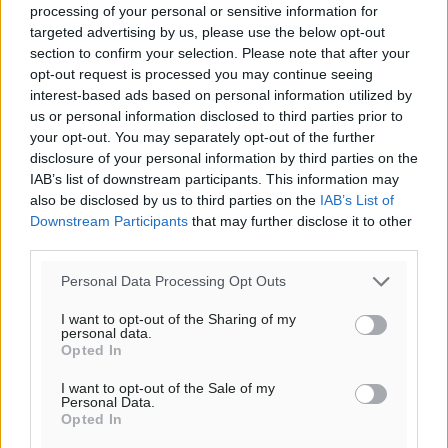
29
31
°/
°
processing of your personal or sensitive information for
06:17
targeted advertising by us, please use the below opt-out
20:08
section to confirm your selection. Please note that after your
opt-out request is processed you may continue seeing
πρόγνωση:
interest-based ads based on personal information utilized by
33
°
us or personal information disclosed to third parties prior to
ΠΑ
your opt-out. You may separately opt-out of the further
28
°
disclosure of your personal information by third parties on the
ΣΑ
IAB’s list of downstream participants. This information may
29
°
also be disclosed by us to third parties on the
IAB’s List of
ΚΥ
Downstream Participants
that may further disclose it to other
third parties.
29
°
ΔΕ
Personal Data Processing Opt Outs
I want to opt-out of the Sharing of my
personal data.
Opted In
I want to opt-out of the Sale of my
Personal Data.
Opted In