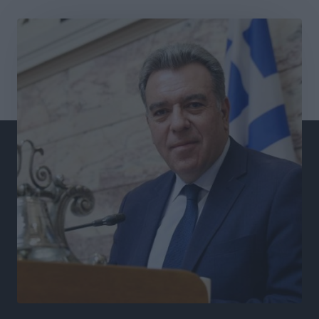
Στο Αυτόφωρο 47χρονος που φέρεται να απείλησε τη
70χρονη μητέρα του όταν εκείνη αρνήθηκε να του
δώσει χρήματα για ναρκωτικά
Τοπικές Ειδήσεις
•
πριν 4 ώρες
Ασφαλιστικά μέτρα από το Ελληνικό Δημόσιο κατά
του 39χρονου για τις δολιοφθορές στο Radar
Ατάβυρου
Τοπικές Ειδήσεις
•
πριν 4 ώρες
Το πρώτο «βραχιολάκι» στα Δωδεκάνησα ανοίγει την
πόρτα της φυλακής για τον 68χρονο πρώην τραπεζικό
στο σκάνδαλο της Εμπορικής
Τοπικές Ειδήσεις
•
πριν 4 ώρες
Ασφαλείς προορισμοί η Ρόδος και η Κως στη διεθνή
τουριστική αγορά