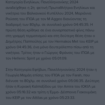
Κατηγορία Ενηλίκων, Πανελληνιονίκης 2024
αναδείχθηκε η 2η φετινή Πρωταθλήτρια Ενηλίκων και
νικήτρια του Βαλκανικού Κυπέλλου 2024, Μαριάννα
Ρούσση του ΙΠΟΑ με τον M Aggeo διανύοντας τη
διαδρομή των 80χλμ. σε συνολικό χρόνο 04:45:35. Η
πρώτη θέση κρίθηκε σε ένα συναρπαστικό φίνις πάνω
στη γραμμή τερματισμού και στη δεύτερη θέση ήταν ο
Δημήτρης Παππούλης με τον Hermakos Met του ΚΕΙΡ με
χρόνο 04:45:36, ένα μόνο δευτερόλεπτο πίσω από τη
νικήτρια. Τρίτος ήταν ο Γιώργος Φράνσις του ΙΠΟΑ με
τον Hellenic Spirit με χρόνο 05:01:09.
Στην Κατηγορία Εφήβων, Πανελληνιονίκης 2024 ήταν η
Γεωργία Μαμάη επίσης του ΙΠΟΑ με τον Farah, που
διένυσε τα 80χλμ. σε συνολικό χρόνο 05:06:35. Δεύτερη
ήταν η Κυριακή Καλπαξίδου με την Amira του ΙΟΚΙΛ με
χρόνο 05:16:32 και τρίτη η Έμμα- Δέσποινα Γιακουμάκη
του ΚΕΙΡ με τον Attilas με χρόνο 05:23:33.