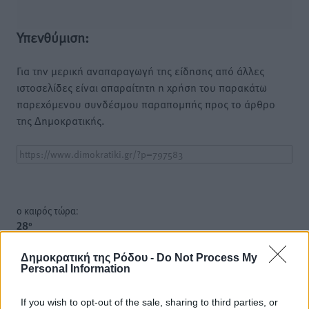
Υπενθύμιση:
Για την μερική αναπαραγωγή της είδησης από άλλες
ιστοσελίδες είναι απαραίτητη η χρήση του παρακάτω
παρεχόμενου συνδέσμου παραπομπής προς το άρθρο
της Δημοκρατικής.
o καιρός τώρα:
28
°
αίθριος καιρός
Δημοκρατική της Ρόδου -
Do Not Process My
49
%
Personal Information
14
km/h
Δ-ΝΔ
If you wish to opt-out of the sale, sharing to third parties, or