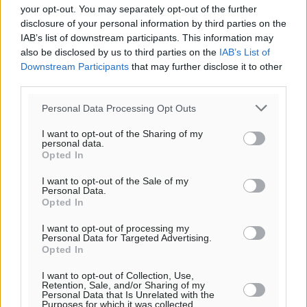
your opt-out. You may separately opt-out of the further
disclosure of your personal information by third parties on the
IAB’s list of downstream participants. This information may
also be disclosed by us to third parties on the
IAB’s List of
o καιρός τώρα:
Downstream Participants
that may further disclose it to other
25
°
third parties.
αίθριος καιρός
Personal Data Processing Opt Outs
41
%
19
km/h
I want to opt-out of the Sharing of my
ΝΔ
personal data.
Opted In
25
26
°/
°
06:17
I want to opt-out of the Sale of my
Personal Data.
20:08
Opted In
πρόγνωση:
33
°
I want to opt-out of processing my
Personal Data for Targeted Advertising.
ΠΑ
Opted In
28
°
ΣΑ
I want to opt-out of Collection, Use,
Retention, Sale, and/or Sharing of my
29
°
Personal Data that Is Unrelated with the
Purposes for which it was collected.