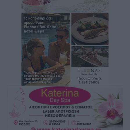
οικογενειακές διακοπές του
Τοπικές Ειδήσεις
•
πριν 14 ώρες
Ο γεωεντοπισμός μέσω 112 «έσωσε» Δανό περιπατητή
στη Ρόδο
Τοπικές Ειδήσεις
•
πριν 14 ώρες
Σύμη: Ανασύρθηκε σορός άνδρα – Εξετάζεται αν είναι
ο 8ος Γερμανός που αγνοούνταν μετά την παράσυρσή
ιστιοφόρου
Τοπικές Ειδήσεις
•
πριν 15 ώρες
Ερώτηση στην Ευρωπαϊκή Επιτροπή για τις
αλλεπάλληλες πυρκαγιές που ξεσπούν από μονάδες
ανακύκλωσης και ΧΥΤΑ και την επικίνδυνη έκθεση
σε καρκινογόνες τοξικές ουσίες
Ειδήσεις
•
πριν 15 ώρες