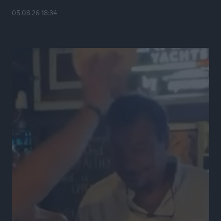
05.08.26 18:34
ΕΠΟ: Προεπιλογές κοριτσιών Κ15 και Κ14 σε 12 πόλεις
Αθλητικά
•
πριν 18 ώρες
Α.Ο. Σταματίου: Τέλος ο Γιάννης Τσέρκης
Αθλητικά
•
πριν 18 ώρες
Η Aegean Regatta ανοίγει πανιά για 25η φορά στο
Βόρειοανατολικό Αιγαίο
Αθλητικά
•
πριν 18 ώρες
Στήριξη των πυροπλήκτων από την Ένωση Εταιρειών
Διαχείρισης Απαιτήσεων από Δάνεια και Πιστώσεις
Ειδήσεις
•
πριν 19 ώρες
Μαραθώνιος Ρόδου: Συνεχίζεται μέχρι το 2030 η
άκρως επιτυχημένη συνεργασία με την TUI