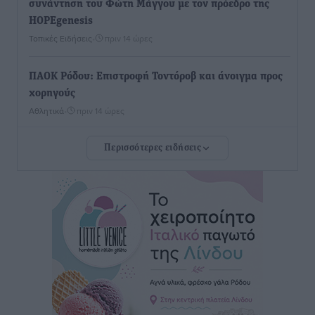
συνάντηση του Φώτη Μάγγου με τον πρόεδρο της
HOPEgenesis
Τοπικές Ειδήσεις
•
πριν 14 ώρες
ΠΑΟΚ Ρόδου: Επιστροφή Τοντόροβ και άνοιγμα προς
χορηγούς
Αθλητικά
•
πριν 14 ώρες
Περισσότερες ειδήσεις
Rhodes Beyond Summer – Εκεί που το καλοκαίρι
είναι μόνο η αρχή
Τοπικές Ειδήσεις
•
πριν 14 ώρες
Κικίλιας: Μειώθηκαν κατά 34% οι μεταναστευτικές
ροές στα θαλάσσια σύνορα
Ειδήσεις
•
πριν 14 ώρες
Κως: Γερμανός τουρίστας κέρδισε αποζημίωση 900
ευρώ επειδή δεν βρήκε ξαπλώστρες στις