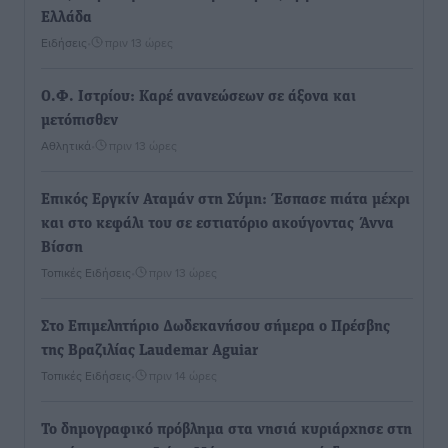
Ελλάδα
Ειδήσεις
•
πριν 13 ώρες
Ο.Φ. Ιστρίου: Καρέ ανανεώσεων σε άξονα και
μετόπισθεν
Αθλητικά
•
πριν 13 ώρες
Επικός Εργκίν Αταμάν στη Σύμη: Έσπασε πιάτα μέχρι
και στο κεφάλι του σε εστιατόριο ακούγοντας Άννα
Βίσση
Τοπικές Ειδήσεις
•
πριν 13 ώρες
Στο Επιμελητήριο Δωδεκανήσου σήμερα ο Πρέσβης
της Βραζιλίας Laudemar Aguiar
Τοπικές Ειδήσεις
•
πριν 14 ώρες
To δημογραφικό πρόβλημα στα νησιά κυριάρχησε στη