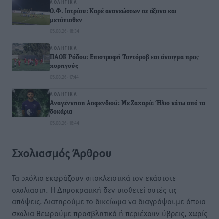
ΑΘΛΗΤΙΚΆ
Ο.Φ. Ιστρίου: Καρέ ανανεώσεων σε άξονα και
μετόπισθεν
05.08.26 · 18:34
ΑΘΛΗΤΙΚΆ
ΠΑΟΚ Ρόδου: Επιστροφή Τοντόροβ και άνοιγμα προς
χορηγούς
05.08.26 · 17:44
ΑΘΛΗΤΙΚΆ
Αναγέννηση Ασφενδιού: Με Ζαχαρία Ήλιο κάτω από τα
δοκάρια
05.08.26 · 16:44
Σχολιασμός Άρθρου
Τα σχόλια εκφράζουν αποκλειστικά τον εκάστοτε
σχολιαστή. Η Δημοκρατική δεν υιοθετεί αυτές τις
απόψεις. Διατηρούμε το δικαίωμα να διαγράψουμε όποια
σχόλια θεωρούμε προσβλητικά ή περιέχουν ύβρεις, χωρίς