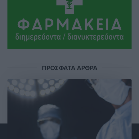
παρόντες, πάει κανονικά στον Σωτήρα
Αθλητικά
•
πριν 15 ώρες
Ανατροπές στη Δημοτική Επιτροπή Ρόδου μετά την
ανεξαρτητοποίηση του Μιχαήλ Κορδίνα
Τοπικές Ειδήσεις
•
πριν 15 ώρες
Απόλλωνας Καλυθιών: Πιστός στρατιώτης του ο
ΠΡΟΣΦΑΤΑ ΑΡΘΡΑ
Σουηδός του!
Αθλητικά
•
πριν 15 ώρες
Χατζηβασιλείου: Προτεραιότητα της ΕΕ η προστασία
των εξωτερικών συνόρων
Ειδήσεις
•
πριν 16 ώρες
Κάρπαθος: Το πιο υποτιμημένο νησί είναι ένας
κρυφός παράδεισος στα Δωδεκάνησα