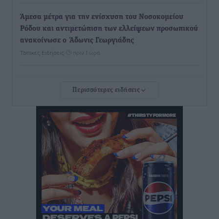
Άμεσα μέτρα για την ενίσχυση του Νοσοκομείου
Ρόδου και αντιμετώπιση των ελλείψεων προσωπικού
ανακοίνωσε ο Άδωνις Γεωργιάδης
Τοπικές Ειδήσεις
•
πριν 1 ώρα
Iατρικός Σύλλογος Ροδου προς Α. Γεωργιάδη:
Περισσότερες ειδήσεις
Στρατηγικές Προτάσεις για την Ενίσχυση της
Δημόσιας Υγείας στη Νησιωτική Ελλάδα και στα
Νοσοκομεία της Γ΄ Ζώνης
Τοπικές Ειδήσεις
•
πριν 2 ώρες
Πάνθηρες: Ξεκίνησαν αισιόδοξοι για την παρθενική
“πτήση” τους
Αθλητικά
•
πριν 2 ώρες
Άρης Αρχαγγέλου: Στο πλευρό του άτυχου Ιάκωβου
Θωμά