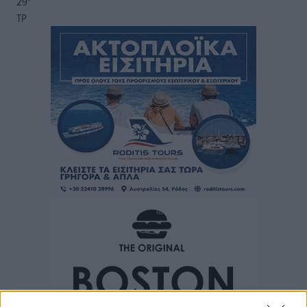
29
°
ΤΡ