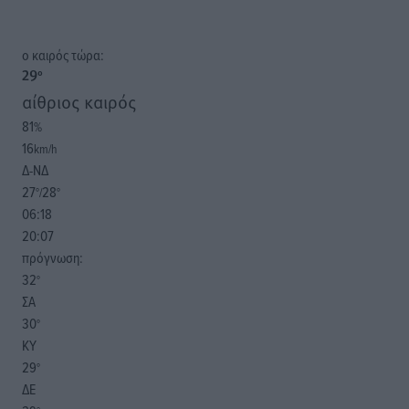
o καιρός τώρα:
29
°
αίθριος καιρός
81
%
16
km/h
Δ-ΝΔ
27
28
°/
°
06:18
20:07
πρόγνωση:
32
°
ΣΑ
30
°
ΚΥ
29
°
ΔΕ