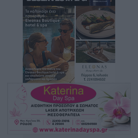
Αθλητικά
•
πριν 2 ώρες
Φοίβος: Η μεγάλη επιστροφή του Μπρένο Σαλβατιέρα
Αθλητικά
•
πριν 2 ώρες
Κλεάνθης: Έτοιμες οι κάρτες διαρκείας της νέας
σεζόν
Αθλητικά
•
πριν 2 ώρες
Ατρόμητος Διμυλιάς: Ο Μαργαρίτης και μία
αδιαπραγμάτευτη φιλοσοφία
Αθλητικά
•
πριν 2 ώρες
Γ.Σ. Διαγόρας: Επέστρεψε στις Ακαδημίες η Ειρήνη
Παπαεμμανουήλ
Αθλητικά
•
πριν 3 ώρες