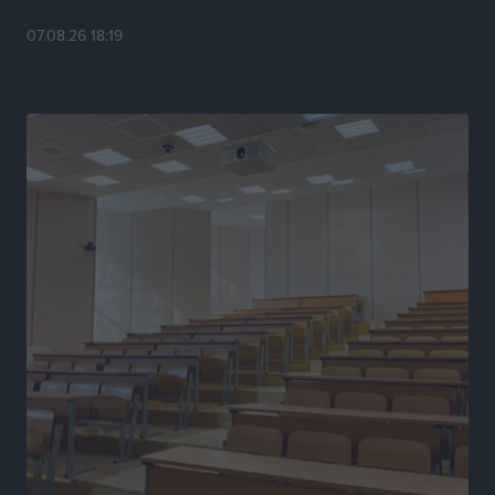
Γ. Χατζημάρκος από το Μέγαρο Μαξίμου: “Ο
07.08.26 18:19
τουρισμός μπορεί να γίνει ο μεγαλύτερος πελάτης της
ελληνικής βιομηχανίας”
Τοπικές Ειδήσεις
•
πριν 7 ώρες
Έρευνα ΕΟΤ: Οι Ευρωπαίοι ταξιδιώτες «ψηφίζουν»
Ελλάδα
Ειδήσεις
•
πριν 7 ώρες
Άκυρες οι εγκύκλιοι που δεν αναρτώνται,
υποχρεωτική η δημοσίευσή τους από την 1η
Οκτωβρίου
Ειδήσεις
•
πριν 7 ώρες
Καύσιμα: «Καίνε» οι τιμές και στα νησιά μας – Γιατί
δεν πέφτουν και πότε μπορεί να έρθει αποκλιμάκωση
Τοπικές Ειδήσεις
•
πριν 7 ώρες