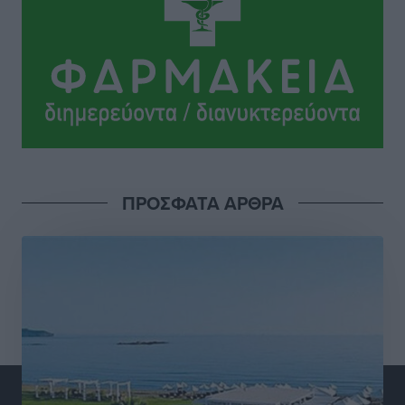
Ροδήλιος: Ο απολογισμός από το Πανελλήνιο
Πρωτάθλημα Πίστας
Αθλητικά
•
πριν 5 ώρες
Διαγόρας: Μετεγγραφικό ντεμαράζ
Αθλητικά
•
πριν 5 ώρες
Γ.Σ. Διαγόρας: Εντατική προετοιμασία και επιστροφή
Ρίζου στις Ακαδημίες
ΠΡΟΣΦΑΤΑ ΑΡΘΡΑ
Αθλητικά
•
πριν 5 ώρες
Εθνική Ανδρών: Ραντεβού στο Telekom Center Athens
Αθλητικά
•
πριν 5 ώρες
ΕΠΟ: Απέσυρε τη στήριξή της στην υποψηφιότητα
του Ινφαντίνο
Αθλητικά
•
πριν 5 ώρες