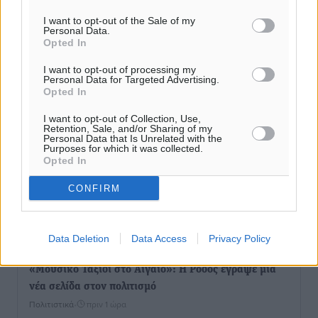
I want to opt-out of the Sale of my
Personal Data.
ΥΠΑΑΤ: 12,5 εκατ. ευρώ στις 13 Περιφέρειες για μέτρα
Opted In
βιοασφάλειας
Τοπικές Ειδήσεις
•
πριν 25 λεπτά
I want to opt-out of processing my
Personal Data for Targeted Advertising.
Opted In
Ποιοι φοιτητές μπορούν να λάβουν ενίσχυση για
I want to opt-out of Collection, Use,
στέγη έως 2.500 ευρώ
Retention, Sale, and/or Sharing of my
Personal Data that Is Unrelated with the
Ειδήσεις
•
πριν 34 λεπτά
Purposes for which it was collected.
Opted In
«Γιατί οι Τούρκοι συρρέουν στα ελληνικά νησιά»:
CONFIRM
Τουρκική εφημερίδα εξηγεί τους λόγους που οι
γείτονες προτιμούν την Ελλάδα για διακοπές
Τοπικές Ειδήσεις
•
πριν 50 λεπτά
Data Deletion
Data Access
Privacy Policy
«Μουσικό Ταξίδι στο Αιγαίο»: Η Ρόδος έγραψε μια
νέα σελίδα στον πολιτισμό
Πολιτιστικά
•
πριν 1 ώρα