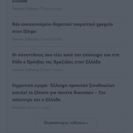
Ελλάδα
Τοπικές Ειδήσεις
•
πριν 4 ώρες
Νέο ανακαινισμένο δημοτικό τουριστικό γραφείο
στην Πάτμο
Τοπικές Ειδήσεις
•
πριν 4 ώρες
Οι συναντήσεις που είχε κατά την επίσκεψη του στη
Ρόδο ο Πρέσβης της Βραζιλίας στην Ελλάδα
Τοπικές Ειδήσεις
•
πριν 5 ώρες
Γερμανική αγορά: Έλλειψη προσιτών ξενοδοχείων
απειλεί τη ζήτηση για πακέτα διακοπών – Στο
επίκεντρο και η Ελλάδα
Ειδήσεις
•
πριν 5 ώρες
Περισσότερες ειδήσεις
Νέο ξενοδοχείο στη Ρόδο για την H Hotels –
Χατζηλαζάρου – Προχωρά καινούργιο ξενοδοχείο