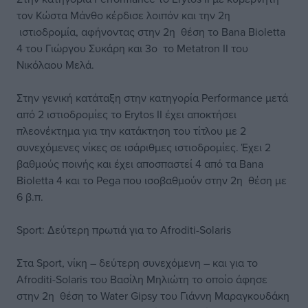
τον Κώστα Μάνθο κέρδισε λοιπόν και την 2η
ιστιοδρομία, αφήνοντας στην 2η θέση το Bana Bioletta
4 του Γιώργου Συκάρη και 3ο το Metatron II του
Νικόλαου Μελά.
Στην γενική κατάταξη στην κατηγορία Performance μετά
από 2 ιστιοδρομίες το Erytos II έχει αποκτήσει
πλεονέκτημα για την κατάκτηση του τίτλου με 2
συνεχόμενες νίκες σε ισάριθμες ιστιοδρομίες. Έχει 2
βαθμούς ποινής και έχει αποσπαστεί 4 από τα Bana
Bioletta 4 και το Pega που ισοβαθμούν στην 2η θέση με
6 β.π.
Sport: Δεύτερη πρωτιά για το Afroditi-Solaris
Στα Sport, νίκη – δεύτερη συνεχόμενη – και για το
Afroditi-Solaris του Βασίλη Μηλιώτη το οποίο άφησε
στην 2η θέση το Water Gipsy του Γιάννη Μαραγκουδάκη