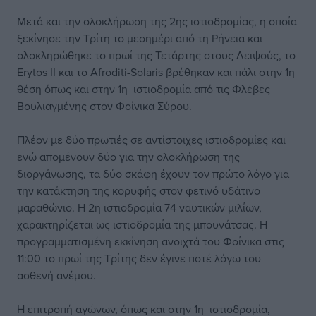
Μετά και την ολοκλήρωση της 2ης ιστιοδρομίας, η οποία
ξεκίνησε την Τρίτη το μεσημέρι από τη Ρήνεια και
ολοκληρώθηκε το πρωί της Τετάρτης στους Λειψούς, το
Erytos II και το Afroditi-Solaris βρέθηκαν και πάλι στην 1η
θέση όπως και στην 1η ιστιοδρομία από τις Φλέβες
Βουλιαγμένης στον Φοίνικα Σύρου.
Πλέον με δύο πρωτιές σε αντίστοιχες ιστιοδρομίες και
ενώ απομένουν δύο για την ολοκλήρωση της
διοργάνωσης, τα δύο σκάφη έχουν τον πρώτο λόγο για
την κατάκτηση της κορυφής στον φετινό υδάτινο
μαραθώνιο. Η 2η ιστιοδρομία 74 ναυτικών μιλίων,
χαρακτηρίζεται ως ιστιοδρομία της μπουνάτσας. Η
προγραμματισμένη εκκίνηση ανοιχτά του Φοίνικα στις
11:00 το πρωί της Τρίτης δεν έγινε ποτέ λόγω του
ασθενή ανέμου.
Η επιτροπή αγώνων, όπως και στην 1η ιστιοδρομία,