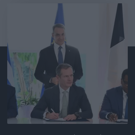
Αθλητικά
•
πριν 8 ώρες
Σύλληψη 21χρονου για ναρκωτικά στη Ρόδο
Τοπικές Ειδήσεις
•
πριν 8 ώρες
Με 13,1% κάλυψη εργαζομένων από συλλογικές
συμβάσεις, η Ελλάδα στον “πάτο” της ΕΕ
Απόψεις
•
πριν 9 ώρες
Στο νοσοκομείο της Ρόδου αύριο ο Άδωνις Γεωργιάδης
Τοπικές Ειδήσεις
•
πριν 9 ώρες
Φώτης Γιαννακός στον RV: Με αυξημένες πληρότητες
η Λέρος, στόχος η επιμήκυνση της τουριστικής σεζόν
στο νησί
Τοπικές Ειδήσεις
•
πριν 9 ώρες