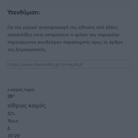
Υπενθύμιση:
Για την μερική αναπαραγωγή της είδησης από άλλες
ιστοσελίδες είναι απαραίτητη η χρήση του παρακάτω
παρεχόμενου συνδέσμου παραπομπής προς το άρθρο
της Δημοκρατικής.
o καιρός τώρα:
26
°
αίθριος καιρός
42
%
11
km/h
Δ
26
26
°/
°