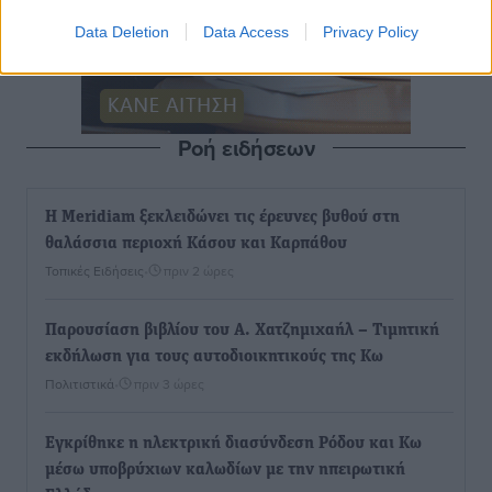
Data Deletion
Data Access
Privacy Policy
Ροή ειδήσεων
Η Meridiam ξεκλειδώνει τις έρευνες βυθού στη
θαλάσσια περιοχή Κάσου και Καρπάθου
Τοπικές Ειδήσεις
•
πριν 2 ώρες
Παρουσίαση βιβλίου του Α. Χατζημιχαήλ – Τιμητική
εκδήλωση για τους αυτοδιοικητικούς της Κω
Πολιτιστικά
•
πριν 3 ώρες
Εγκρίθηκε η ηλεκτρική διασύνδεση Ρόδου και Κω
μέσω υποβρύχιων καλωδίων με την ηπειρωτική