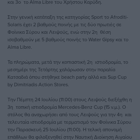
και 3ο το Alma Libre του Χρήστου Καρύδη.
Στην γενική κατάταξη της κατηγορίας Sport το Afroditi-
Solaris έχει 2 βαθμούς ποινής με τις δύο πρωτιές σε
Φοίνικα Σύρου και Λειψούς, ενώ στην 2η θέση
ισοβαθμούν με 5 βαθμούς ποινής το Water Gipsy και το
Alma Libre.
Τα πληρώματα, μετά την κοπιαστική 2η ιστιοδρομία, το
μεσημέρι της Τετάρτης χαλάρωσαν στην παραλία
Κατσαδιά όπου στήθηκε beach party αλλά και Sup Cup
by Dimitriadis Action Stores.
Την Πέμπτη 24 Ιουλίου (11:00) στους Λειψούς διεξήχθη η
3η τοπική ιστιοδρομία Mercedes-Benz Cup (15 ν.μ.). Ο
στόλος θα αναχωρήσει από τους Λειψούς για την 4η και
τελευταία ιστιοδρομία με τερματισμό τον Φοίνικα Σύρου
την Παρασκευή 25 Ιουλίου (11:00). Η τελική απονομή
επάθλων θα φιλοξενηθεί στην Ναυτική Διοίκηση Αιγαίου