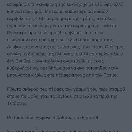
αποφάσισε την αναβολή της εκκίνησης με νέα ώρα αλλά
και νέα αφετηρία. Με 5ωρη καθυστέρηση λοιπόν,
ακριβώς στις 4:00 το μεσημέρι της Τρίτης, ο στόλος
πήρε τελικά εκκίνηση νότια του ακρωτηρίου Πόδι στη
Ρήνεια με οριακό άνεμο (4 κόμβους). Τα σκάφη
εκκίνησαν δευτερόπριμα με τελικό προορισμό τους
Λειψούς αφήνοντας αριστερά τους την Πάτμο. Ο άνεμος
σε όλη τη διάρκεια της πλεύσης των 74 ναυτικών μιλίων
δεν βοήθησε τον στόλο να αναπτυχθεί με τους
κυβερνήτες και τα πληρώματα να αντιμετωπίζουν την
μπουνάτσα κυρίως στο πέρασμά τους από την Πάτμο.
Πρώτο σκάφος που πέρασε την γραμμή του τερματισμού
στους Λειψούς ήταν το Erytos II στις 6:23 το πρωί της
Τετάρτης.
Performance: Ξέφυγε 4 βαθμούς το Erytos ΙΙ
Στην κατηγορία Performance το Erytos II με κυβερνήτη