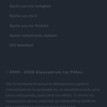
Έκκληση γονέων για να λειτουργήσει ο
Βρείτε μας στο Instagram
Βρεφονηπιακός Σταθμός Κάσου
Τοπικές Ειδήσεις
•
πριν 13 ώρες
Βρείτε μας στο X
Βρείτε μας στο Youtube
Ακρίβεια: Σημαντικές οι διατακτικές σίτισης για 3
στους 4 εργαζομένους
Αρχείο παλαιότερων άρθρων
Ειδήσεις
•
πριν 13 ώρες
RSS Newsfeed
Κινητοποίηση της Πυροσβεστικής στην Κάρπαθο, για
τη φωτιά στην περιοχή Σάνταλο
Τοπικές Ειδήσεις
•
πριν 13 ώρες
©
2009 - 2026 Δημοκρατική της Ρόδου.
Η Ρόδος μπαίνει στη διεκδίκηση για τη Μεσογειακή
Πρωτεύουσα Πολιτισμού και Διαλόγου 2028
Όλα τα δικαιώματα δεσμευμένα. Απαγορεύεται η χρήση ή
Τοπικές Ειδήσεις
•
πριν 13 ώρες
επανεκπομπή του ή η αντιγραφή του, σε οποιοδήποτε μέσο, μετά
ή άνευ επεξεργασίας, χωρίς άδεια του εκδότη. Το σύνολο του
περιεχομένου και των υπηρεσιών του dimokratiki.gr διατίθεται
Σύμη: Στον 8ο αγνοούμενο Γερμανό τουρίστα ανήκει η
στους επισκέπτες αυστηρά για προσωπική χρήση.
σορός που εντοπίστηκε