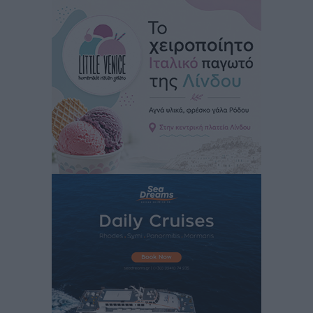
στην Κω
Τοπικές Ειδήσεις
•
πριν 5 ώρες
Αυτοκίνητο μπήκε παράνομα σε μονόδρομο στο
Μαστιχάρι – Αναποδογύρισε όχημα με μητέρα και
5χρονο παιδί
Τοπικές Ειδήσεις
•
πριν 5 ώρες
“Η Ευρώπη αντιμετώπιζε το προσφυγικό σαν ταινία
τρόμου” – Η συγκλονιστική μαρτυρία της Χαρούλας
Γιασιράνη στον RV για τα γεγονότα που οδήγησαν στο
Σύμφωνο της Λέρου
Τοπικές Ειδήσεις
•
πριν 5 ώρες
Συναυλία με τον Γιάννη Κότσιρα στις 21 Αυγούστου
Πολιτιστικά
•
πριν 5 ώρες