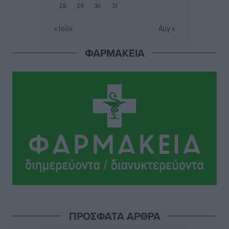
28
29
30
31
Εθνικός Αρχίπολης: Μεγάλο βήμα προόδου η ίδρυση
« Ιούν
Αυγ »
Ακαδημίας
Αθλητικά
•
πριν 6 ώρες
ΦΑΡΜΑΚΕΙΑ
Ιππότες: Με το βλέμμα στραμμένο στο μέλλον
Αθλητικά
•
πριν 6 ώρες
ΠΑΜΕ ΣΤΟΙΧΗΜΑ: Περισσότερα από 95 εκατομμύρια
ευρώ σε κέρδη μοίρασε τον Ιούλιο
Αθλητικά
•
πριν 6 ώρες
Ολοκλήρωση του έργου αναβάθμισης των
υποδομών του Νεστορίδειου Μελάθρου
Τοπικές Ειδήσεις
•
πριν 7 ώρες
ΠΡΟΣΦΑΤΑ ΑΡΘΡΑ
Γ.Σ. Διαγόρας: Στα «κυανέρυθρα» ο Janni Pembe