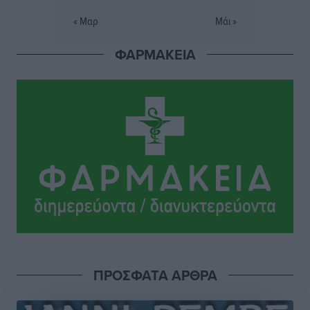
βρεφονηπιακού σταθμού στην Κάσο, ζητά ο Μάνος
« Μαρ
Μάι »
Κόνσολας
Τοπικές Ειδήσεις
•
πριν 3 ώρες
ΦΑΡΜΑΚΕΙΑ
Κλειστή αύριο βράδυ η παραλιακή οδός στο λιμάνι της
Κω
Τοπικές Ειδήσεις
•
πριν 3 ώρες
Στην ΑΑΔΕ ο Μητσοτάκης για το myAGRO: «Είναι μια
πολύ σημαντική ημέρα για τον πρωτογενή τομέα»
Ειδήσεις
•
πριν 3 ώρες
Ξενοδοχεία: Ανοδος 10% στον τζίρο με στάσιμες
διανυκτερεύσεις
Ειδήσεις
•
πριν 4 ώρες
ΠΡΟΣΦΑΤΑ ΑΡΘΡΑ
Οι πρώτες εικόνες του νέου Canadair που έρχεται