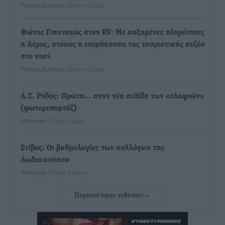
Τοπικές Ειδήσεις
•
πριν 1 ώρα
Φώτης Γιαννακός στον RV: Με αυξημένες πληρότητες
η Λέρος, στόχος η επιμήκυνση της τουριστικής σεζόν
στο νησί
Τοπικές Ειδήσεις
•
πριν 1 ώρα
Α.Σ. Ρόδος: Πρώτη… στην νέα σελίδα των «ελαφιών»
(φωτορεπορτάζ)
Αθλητικά
•
πριν 1 ώρα
Στίβος: Οι βαθμολογίες των συλλόγων της
Δωδεκανήσου
Αθλητικά
•
πριν 2 ώρες
Περισσότερες ειδήσεις
Νέες ταυτότητες: Ποιοι πρέπει να τις αλλάξουν άμεσα
και ποιοι όχι
Ειδήσεις
•
πριν 2 ώρες