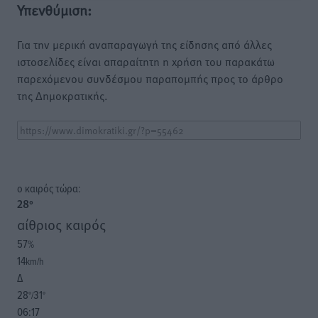
Υπενθύμιση:
Για την μερική αναπαραγωγή της είδησης από άλλες
ιστοσελίδες είναι απαραίτητη η χρήση του παρακάτω
παρεχόμενου συνδέσμου παραπομπής προς το άρθρο
της Δημοκρατικής.
o καιρός τώρα:
28
°
αίθριος καιρός
57
%
14
km/h
Δ
28
31
°/
°
06:17