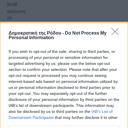
20:08
πρόγνωση:
33
°
ΠΑ
28
°
Δημοκρατική της Ρόδου -
Do Not Process My
Personal Information
ΣΑ
29
°
If you wish to opt-out of the sale, sharing to third parties, or
ΚΥ
processing of your personal or sensitive information for
29
°
targeted advertising by us, please use the below opt-out
ΔΕ
section to confirm your selection. Please note that after your
opt-out request is processed you may continue seeing
interest-based ads based on personal information utilized by
us or personal information disclosed to third parties prior to
your opt-out. You may separately opt-out of the further
disclosure of your personal information by third parties on the
IAB’s list of downstream participants. This information may
also be disclosed by us to third parties on the
IAB’s List of
Downstream Participants
that may further disclose it to other
third parties.