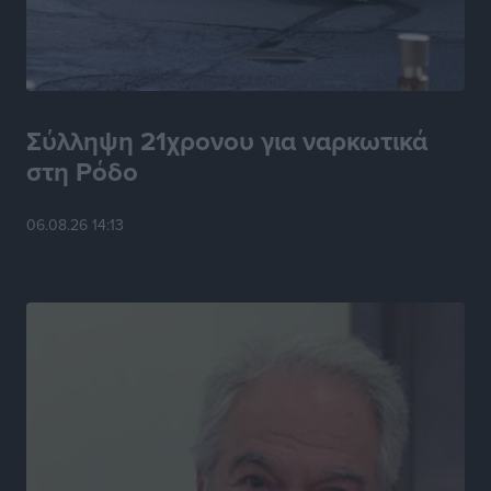
Τοπικές Ειδήσεις
•
πριν 6 ώρες
Η Ρόδος μπαίνει στη διεκδίκηση για τη Μεσογειακή
Πρωτεύουσα Πολιτισμού και Διαλόγου 2028
Τοπικές Ειδήσεις
•
πριν 6 ώρες
Σύλληψη 21χρονου για ναρκωτικά
στη Ρόδο
Σύμη: Στον 8ο αγνοούμενο Γερμανό τουρίστα ανήκει η
σορός που εντοπίστηκε
06.08.26 14:13
Τοπικές Ειδήσεις
•
πριν 6 ώρες
Η σιωπηρή παράταση του Ταμείου Ανάκαμψης για
την Ελλάδα
Ειδήσεις
•
πριν 6 ώρες
Το εκλογικό ρολόι του Μαξίμου χτυπά τέλη Μαΐου του
2027
Τοπικές Ειδήσεις
•
πριν 7 ώρες