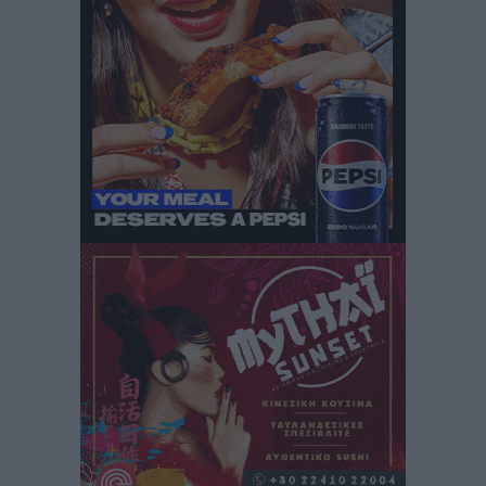
Στον Ιπποκράτη η Μαρία Βλάχου
Αθλητικά
•
πριν 2 ώρες
Οικονομική ενίσχυση για συντήρηση στο κλειστό της
Καρπάθου
Αθλητικά
•
πριν 2 ώρες
Στάθης Αντωνάς: Ένα βήμα πριν από επαγγελματικό
συμβόλαιο πυγμαχίας με MTGP και BXGP για Ευρώπη
και Αυστραλία
Αθλητικά
•
πριν 2 ώρες
ΚΑΕ Κολοσσός: Τα… ευρωπαϊκά εισιτήρια διαρκείας
Αθλητικά
•
πριν 2 ώρες
Ιπποκράτης: Ανανέωσε η Νίκη Καρτσαμάρη