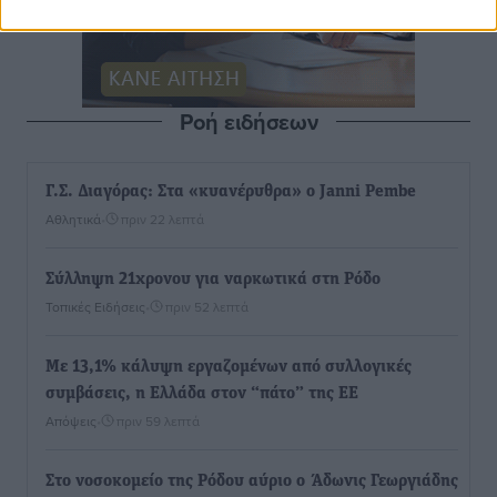
Ροή ειδήσεων
Γ.Σ. Διαγόρας: Στα «κυανέρυθρα» ο Janni Pembe
Αθλητικά
•
πριν 22 λεπτά
Σύλληψη 21χρονου για ναρκωτικά στη Ρόδο
Τοπικές Ειδήσεις
•
πριν 52 λεπτά
Με 13,1% κάλυψη εργαζομένων από συλλογικές
συμβάσεις, η Ελλάδα στον “πάτο” της ΕΕ
Απόψεις
•
πριν 59 λεπτά
Στο νοσοκομείο της Ρόδου αύριο ο Άδωνις Γεωργιάδης