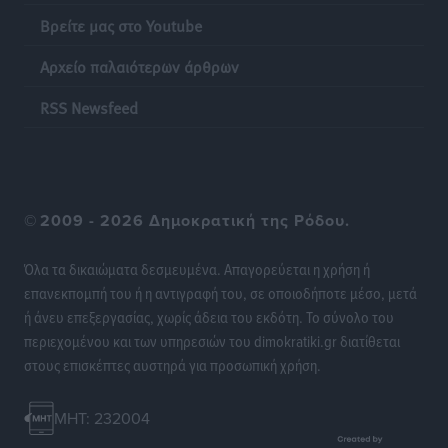
επιτροπές στα Δωδεκάνησα
Βρείτε μας στο Youtube
Τοπικές Ειδήσεις
•
πριν 7 ώρες
Αρχείο παλαιότερων άρθρων
Ψηφιακό δίδυμο για τα δάση της Ρόδου και 3D
εκτύπωση 42 οικισμών
RSS Newsfeed
Τοπικές Ειδήσεις
•
πριν 7 ώρες
Ένα όνομα που ταιριάζει στην Ρόδο
Δημο-Κρίσεις
•
πριν 7 ώρες
©
2009 - 2026 Δημοκρατική της Ρόδου.
Όταν τα γεγονότα απαντούν στα σενάρια
Όλα τα δικαιώματα δεσμευμένα. Απαγορεύεται η χρήση ή
Δημο-Κρίσεις
•
πριν 7 ώρες
επανεκπομπή του ή η αντιγραφή του, σε οποιοδήποτε μέσο, μετά
ή άνευ επεξεργασίας, χωρίς άδεια του εκδότη. Το σύνολο του
περιεχομένου και των υπηρεσιών του dimokratiki.gr διατίθεται
Η Ρόδος βρήκε επιτέλους το πρόβλημά της και είναι
στους επισκέπτες αυστηρά για προσωπική χρήση.
στην Πάρο
Δημο-Κρίσεις
•
πριν 7 ώρες
MHT: 232004
Το νησί που κόλλησε σε μια θέση γραμματέα