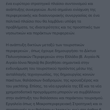
ένα ευρύτερο στρατηγικό πλαίσιο συντονισμού και
ανάπτυξης συνεργειών. Αυτό σημαίνει ενίσχυση της
περιφερειακής και διασυνοριακής συνεργασίας σε ένα
πολιτικό πλαίσιο που θα λαμβάνει υπόψη τα
προβλήματα, τις ιδιαιτερότητες και τις προοπτικές των
νησιωτικών και παράκτιων περιφερειών.
Η ανάπτυξη δικτύων μεταξύ των τουριστικών
περιφερειών , όπως έχουμε δημιουργήσει το Δίκτυο
Πολυνησιακών Περιφερειών στην Ελλάδα (Β. Αιγαίο-Ν.
Αιγαίο-Ιόνια Νησιά) θα βοηθήσει σημαντικά στην
ενδυνάμωση του τουριστικού προϊόντος μέσω της
ανταλλαγής τεχνογνωσίας, της δημιουργίας κοινών
πακέτων, θαλάσσιων διαδρομών, της κρουαζιέρας και
του yachting. Επίσης, τα νέα εργαλεία της ΕΕ και τα νέα
χρηματοδοτικά προγράμματα μπορούν να συμβάλλουν
στην ανάπτυξη του θαλάσσιου και παράκτιου τουρισμού.
Εργαλεία όπως η Μακροπεριφερειακή Στρατηγική και οι
στρατηγικές των θαλάσσιων λεκανών, ενώ στο άρθρο 6