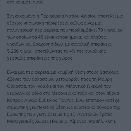
στο κομμάτι αυτό.
Συγκεκριμένα η Περιφέρεια Νοτίου Αιγαίου αποτελεί μια
εξόχως νησιωτική περιφέρεια καθώς είναι μια
πολυνησιακή περιφέρεια, που περιλαμβάνει 79 νησιά, εκ
των οποίων τα 48 είναι κατοικημένα, και πλήθος
νησίδων και βραχονησίδων, με συνολική επιφάνεια
5.286 τ. χλμ., αποτελώντας το 4% της συνολικής
χερσαίας επιφάνειας της χώρας.
Είναι μια περιφέρεια, με κομβική θέση στους βασικούς
άξονες των θαλάσσιων μεταφορών προς τη Μαύρη
Θάλασσα, τον Ινδικό και τον Ατλαντικό Ωκεανό τον
νευραλγικό ρόλο στο Μεσογειακό τόξο και στον άξονα
Κύπρος-Αιγαίο-Εύξεινος Πόντος. Ενώ επιπλέον κατέχει
σημαντική γεωπολιτική θέση ως εξωτερικό σύνορο της
Ευρώπης που γειτνιάζει με τις εξ’ Ανατολών Τρίτες
Μεσογειακές Χώρες (Τουρκία, Λίβανος, Ισραήλ, κλπ.).