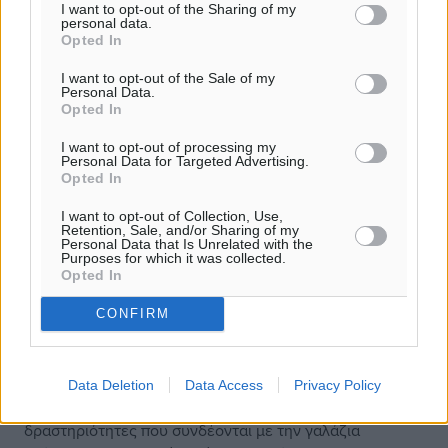
I want to opt-out of the Sharing of my
personal data.
Opted In
Όσον αφορά στον τομέα τουρισμού, η γαλάζια ανάπτυξη
ο καταδυτικός τουρισμός, τα θαλάσσια πάρκα, ο
I want to opt-out of the Sale of my
τουρισμός κρουαζιέρας, ο τουρισμός σκαφών αναψυχής
Personal Data.
Opted In
(yachting), ο ναυταθλητισμός, ο γαστρονομικός
τουρισμός, τα θαλάσσια θέρετρα, ο ιστιοπλοϊκός
I want to opt-out of processing my
Personal Data for Targeted Advertising.
τουρισμός αποτελούν ταχέως αναπτυσσόμενες μορφές
Opted In
τουρισμού, με συνεχή αυξανόμενη ζήτηση και μπορούν
να βρουν πρόσφορο έδαφος στα 48 νησιά μας,
I want to opt-out of Collection, Use,
Retention, Sale, and/or Sharing of my
συμβάλλοντας κατά αυτόν τον τρόπο στην
Personal Data that Is Unrelated with the
Purposes for which it was collected.
ανταγωνιστικότητα και την αειφορία της τουριστικής μας
Opted In
βιομηχανίας, τη δημιουργία νέων θέσεων απασχόλησης,
στην αντιμετώπιση της εποχικότητας και στην
CONFIRM
διαφοροποίηση του εισοδήματος των νησιωτικών
οικονομικών.
Data Deletion
Data Access
Privacy Policy
Βεβαίως θα πρέπει να τονιστεί πως οι οικονομικές
δραστηριότητες που συνδέονται με την γαλάζια