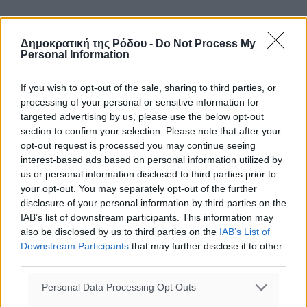
Δύο σημεία που θεωρώ πως είναι ιδιαίτερα σημαντικά
και άρρηκτα συνδεδεμένα με την καινοτομία και την
Δημοκρατική της Ρόδου -
Do Not Process My
Personal Information
έξυπνη εξειδίκευση στον τομέα του τουρισμού:
If you wish to opt-out of the sale, sharing to third parties, or
• Η διαφοροποίηση και ο εμπλουτισμός των τουριστικών
processing of your personal or sensitive information for
μας προϊόντων και υπηρεσιών και
targeted advertising by us, please use the below opt-out
section to confirm your selection. Please note that after your
• Η ανάπτυξη συνεργειών και η δημιουργία τουριστικών
opt-out request is processed you may continue seeing
δικτύων
interest-based ads based on personal information utilized by
us or personal information disclosed to third parties prior to
your opt-out. You may separately opt-out of the further
Ένας από τους τρόπους επίτευξης της διαφοροποίησης
disclosure of your personal information by third parties on the
του τουριστικού μας προϊόντος είναι η αξιοποίηση των
IAB’s list of downstream participants. This information may
δυνατοτήτων που προσφέρει η Γαλάζια Ανάπτυξη, η
also be disclosed by us to third parties on the
IAB’s List of
οποία αποτελεί τη θαλάσσια διάσταση της Στρατηγικής
Downstream Participants
that may further disclose it to other
«Ευρώπη 2020» και μια σαφής ένδειξη των
third parties.
δυνατοτήτων της θαλάσσιας οικονομίας για την επίτευξη
της έξυπνης, βιώσιμης και χωρίς αποκλεισμούς
Personal Data Processing Opt Outs
ανάπτυξης.