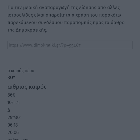
Για την μερική αναπαραγωγή της είδησης από άλλες
ιστοσελίδες είναι απαραίτητη η χρήση του παρακάτω
παρεχόμενου συνδέσμου παραπομπής προς το άρθρο
της Δημοκρατικής.
o καιρός τώρα:
30
°
αίθριος καιρός
86
%
10
km/h
Δ
29
30
°/
°
06:18
20:06
πρόγνωση: