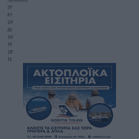
31
°
ΚΥ
29
°
ΔΕ
30
°
ΤΡ
28
°
ΤΕ