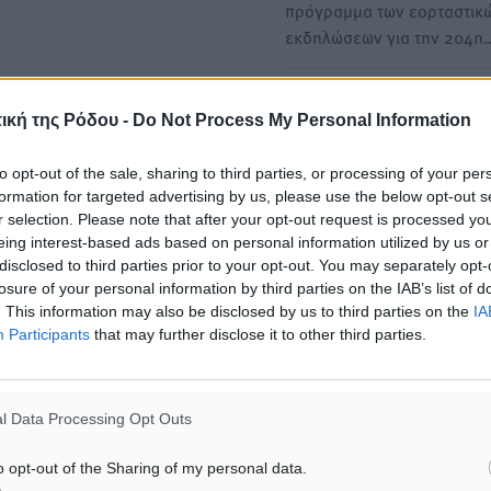
πρόγραμμα των εορταστικ
εκδηλώσεων για την 204η
Στους Αρκιούς και στη Λέρ
ική της Ρόδου -
Do Not Process My Personal Information
τις εκδηλώσεις της 25ης Μ
ο Γιάννης Παππάς
to opt-out of the sale, sharing to third parties, or processing of your per
Στις επισκέψεις του στους 
formation for targeted advertising by us, please use the below opt-out s
και στη Λέρο για τις εκδηλ
r selection. Please note that after your opt-out request is processed y
για…
eing interest-based ads based on personal information utilized by us or
disclosed to third parties prior to your opt-out. You may separately opt-
losure of your personal information by third parties on the IAB’s list of
. This information may also be disclosed by us to third parties on the
IA
Participants
that may further disclose it to other third parties.
ΙΑΒΑΣΕ ΕΠΙΣΗΣ
ΤΟΠΙΚΈΣ ΕΙΔΉΣΕΙΣ
ΤΟΠΙΚΈΣ ΕΙΔΉΣΕΙΣ
l Data Processing Opt Outs
Άδωνις Γεωργιάδης στον RV:
Θετικό κλίμα και κοινό όρ
“Στο υπουργείο εξετάζουμε την
την ανάδειξη της ιστορίας
θεσμοθέτηση τρίτης κατηγορίας
Ρόδου στο Αεροδρόμιο «Δ
o opt-out of the Sharing of my personal data.
κινήτρων, ειδικά για τα
07.08.26 · 12:29