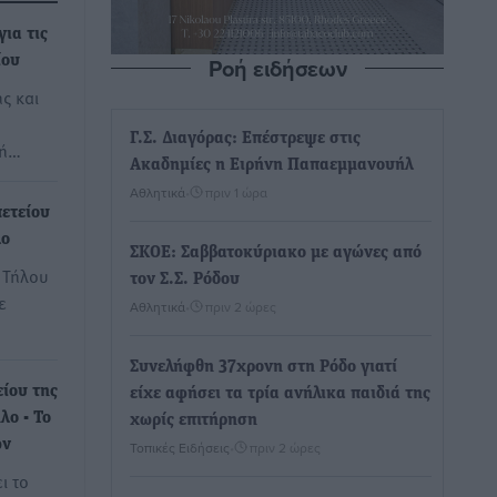
ια τις
Ροή ειδήσεων
ίου
ς και
Γ.Σ. Διαγόρας: Επέστρεψε στις
κή…
Ακαδημίες η Ειρήνη Παπαεμμανουήλ
Αθλητικά
•
πριν 1 ώρα
πετείου
λο
ΣΚΟΕ: Σαββατοκύριακο με αγώνες από
 Τήλου
τον Σ.Σ. Ρόδου
ε
Αθλητικά
•
πριν 2 ώρες
Συνελήφθη 37χρονη στη Ρόδο γιατί
ίου της
είχε αφήσει τα τρία ανήλικα παιδιά της
λο - Το
χωρίς επιτήρηση
ων
Τοπικές Ειδήσεις
•
πριν 2 ώρες
ι το