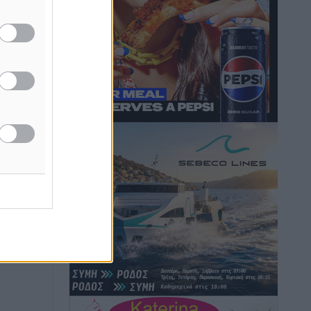
Γ.Σ. Διαγόρας: Εντατική προετοιμασία
και επιστροφή Ρίζου στις Ακαδημίες
Αθλητικά
•
πριν 3 ώρες
ή της
Εθνική Ανδρών: Ραντεβού στο Telekom
ίδες
Center Athens
του
Αθλητικά
•
πριν 3 ώρες
ος το
ΕΠΟ: Απέσυρε τη στήριξή της στην
υποψηφιότητα του Ινφαντίνο
Αθλητικά
•
πριν 3 ώρες
Φοίβος Κω: Το «ευχαριστώ» για το 9ο
Kos 3X3 Basketball Festival
Αθλητικά
•
πριν 3 ώρες