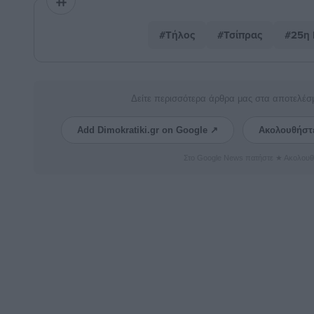
#Τήλος
#Τσίπρας
#25η 
Δείτε περισσότερα άρθρα μας στα αποτελέσ
Add Dimokratiki.gr on Google ↗
Ακολουθήστ
Στο Google News πατήστε ★ Ακολουθ