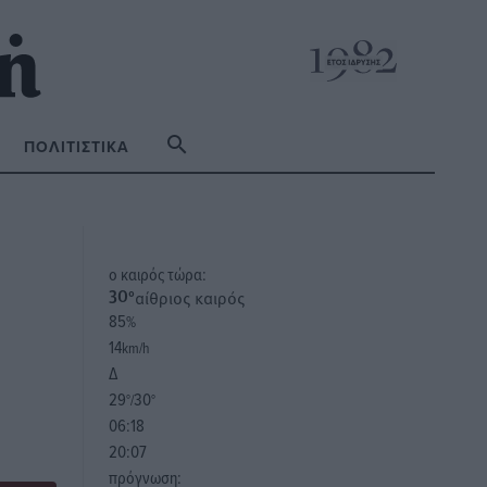
ΠΟΛΙΤΙΣΤΙΚΆ
o καιρός τώρα:
αίθριος καιρός
30
°
85
%
14
km/h
Δ
29
30
°/
°
06:18
20:07
πρόγνωση: