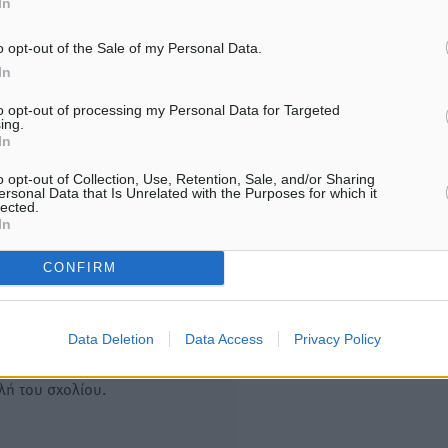
In
νοσοκομεία στα νησιά”
7.08.26 · 12:45
o opt-out of the Sale of my Personal Data.
In
Υπενθύμιση:
to opt-out of processing my Personal Data for Targeted
ing.
In
Για την μερική αναπαραγωγ
ή. Η Δημοκρατική δεν υιοθετεί
είδησης από άλλες ιστοσελ
υμε όποια σχόλια θεωρούμε
o opt-out of Collection, Use, Retention, Sale, and/or Sharing
είναι απαραίτητη η χρήση 
ersonal Data that Is Unrelated with the Purposes for which it
οίηση. Χρήστες που δεν τηρούν
lected.
παρακάτω παρεχόμενου
In
συνδέσμου παραπομπής πρ
άρθρο της Δημοκρατικής.
CONFIRM
Data Deletion
Data Access
Privacy Policy
λή του σχολίου.