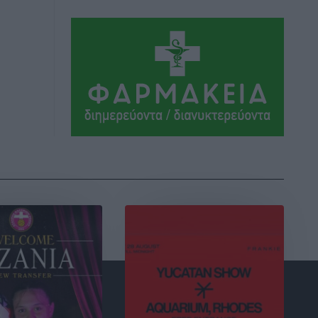
Αεροδρόμιο «Διαγόρας»
Τοπικές Ειδήσεις
•
πριν 4 ώρες
Αντώνης Καμπουράκης: «Ένα
σπουδαίο έργο πολιτισμού για τη Ρόδο,
που σχεδιάσαμε και εξασφαλίσαμε τη
χρηματοδότησή του, γίνεται
πραγματικότητα»
Τοπικές Ειδήσεις
•
πριν 4 ώρες
Στο Α΄ Νεκροταφείο το μνημόσυνο για
τον έναν χρόνο από τον θάνατο της
Λένας Σαμαρά
Ειδήσεις
•
πριν 5 ώρες
Κυριάκος Μητσοτάκης: Ανάσα στα
Χανιά, αλλά με το βλέμμα στη ΔΕΘ και