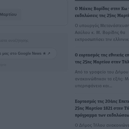
Ο Μάκης Βορίδης στην Κω γ
Μαρτίου
εκδηλώσεις της 25ης Μαρτ
O υπουργός Μετανάστευση
Ασύλου κ. Μ. Βορίδης θα
εκπροσωπήσει την ελληνι
ματα αναζήτησης
ε μας στο Google News ★ ↗
Ο εορτασμός της εθνικής ε
της 25ης Μαρτίου στην Τή
ήστε
Από το γραφείο του Δήμου
ανακοινώθηκαν τα εξής: Μ
υπερηφάνεια και…
Εορτασμός της 204ης Επετε
25ης Μαρτίου 1821 στην Τή
πρόγραμμα των εκδηλώσε
Ο Δήμος Τήλου ανακοινώνε