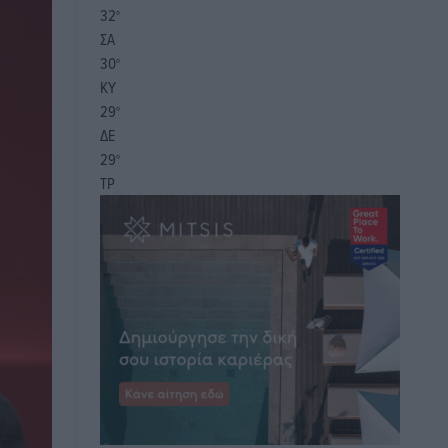
32
°
ΣΑ
30
°
ΚΥ
29
°
ΔΕ
29
°
ΤΡ