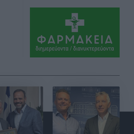
Ήλιο κάτω από τα δοκάρια
Αθλητικά
•
πριν 13 ώρες
Κατταβιά: Πρόεδρος ο Μανώλης
Φραντζής, απέκτησε τον νεαρό
Καρακασιάν
Αθλητικά
•
πριν 13 ώρες
Ιάλυσος: Ένας Οικονομίδης στο…
Οικονομίδειο!
Αθλητικά
•
πριν 13 ώρες
Ηρακλής Μαριτσών: “Πρώτη” με δύο
ακόμα παρόντες, πάει κανονικά στον
Σωτήρα
Αθλητικά
•
πριν 13 ώρες
Ανατροπές στη Δημοτική Επιτροπή