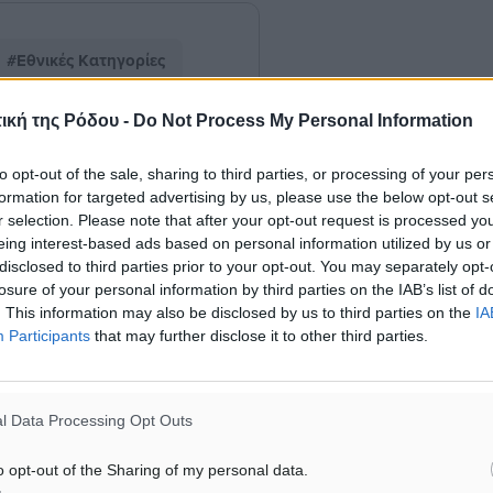
#Εθνικές Κατηγορίες
ική της Ρόδου -
Do Not Process My Personal Information
ματα αναζήτησης
to opt-out of the sale, sharing to third parties, or processing of your per
formation for targeted advertising by us, please use the below opt-out s
ε μας στο Google News ★ ↗
r selection. Please note that after your opt-out request is processed y
eing interest-based ads based on personal information utilized by us or
ήστε
disclosed to third parties prior to your opt-out. You may separately opt-
losure of your personal information by third parties on the IAB’s list of
. This information may also be disclosed by us to third parties on the
IA
Participants
that may further disclose it to other third parties.
ΙΑΒΑΣΕ ΕΠΙΣΗΣ
l Data Processing Opt Outs
ΑΘΛΗΤΙΚΆ
ΑΘΛΗΤΙΚΆ
ΠΑΟΚ Ρόδου: Επιστροφή
Αναγέννηση Ασφενδιού: 
o opt-out of the Sharing of my personal data.
Τοντόροβ και άνοιγμα προς
Ζαχαρία Ήλιο κάτω από τα
χορηγούς