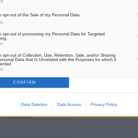
05.08.26 · 16:44
In
5.08.26 · 17:44
o opt-out of the Sale of my Personal Data.
In
Υπενθύμιση:
to opt-out of processing my Personal Data for Targeted
ing.
Για την μερική αναπαραγωγ
ή. Η Δημοκρατική δεν υιοθετεί
In
είδησης από άλλες ιστοσελ
υμε όποια σχόλια θεωρούμε
o opt-out of Collection, Use, Retention, Sale, and/or Sharing
είναι απαραίτητη η χρήση 
οίηση. Χρήστες που δεν τηρούν
ersonal Data that Is Unrelated with the Purposes for which it
παρακάτω παρεχόμενου
lected.
In
συνδέσμου παραπομπής πρ
άρθρο της Δημοκρατικής.
CONFIRM
Data Deletion
Data Access
Privacy Policy
λή του σχολίου.