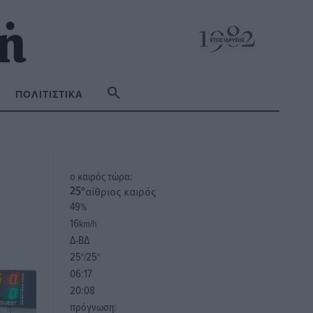
ΠΟΛΙΤΙΣΤΙΚΆ
o καιρός τώρα:
αίθριος καιρός
25
°
49
%
16
km/h
Δ-ΒΔ
25
25
°/
°
06:17
20:08
πρόγνωση: