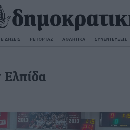
ΕΙΔΉΣΕΙΣ
ΡΕΠΟΡΤΆΖ
ΑΘΛΗΤΙΚΆ
ΣΥΝΕΝΤΕΎΞΕΙΣ
ΝΑΖΉΤΗΣΗ:
ν Ελπίδα