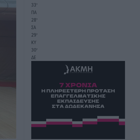
33
°
ΠΑ
28
°
ΣΑ
29
°
ΚΥ
30
°
ΔΕ