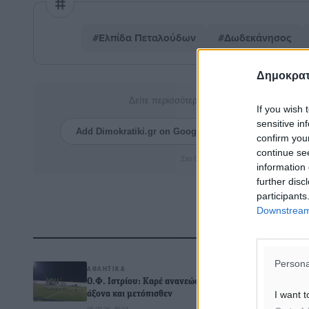
#Ελπίδα Πεταλούδων
#Δωδεκάνησος
Δημοκρατ
Δείτε περισσότερα άρθρα μας στα αποτελέσ
If you wish 
sensitive in
Add Dimokratiki.gr on Google ↗
Ακολουθήστ
confirm you
continue se
Στο Google News πατήστε ★ Ακολουθ
information 
further disc
participants
Downstream 
Δ
Persona
ΑΘΛΗΤΙΚΆ
Ο.Φ. Ιστρίου: Καρέ ανανεώσεων σε
I want t
άξονα και μετόπισθεν