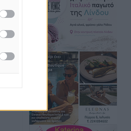
Κικίλιας: Μειώθηκαν κατά 34% οι
μεταναστευτικές ροές στα θαλάσσια
σύνορα
Ειδήσεις
•
πριν 12 ώρες
ή της
ίδες
Κως: Γερμανός τουρίστας κέρδισε
του
αποζημίωση 900 ευρώ επειδή δεν
βρήκε ξαπλώστρες στις οικογενειακές
ος το
διακοπές του
Τοπικές Ειδήσεις
•
πριν 12 ώρες
Ο γεωεντοπισμός μέσω 112 «έσωσε»
Δανό περιπατητή στη Ρόδο
Τοπικές Ειδήσεις
•
πριν 12 ώρες
Σύμη: Ανασύρθηκε σορός άνδρα –