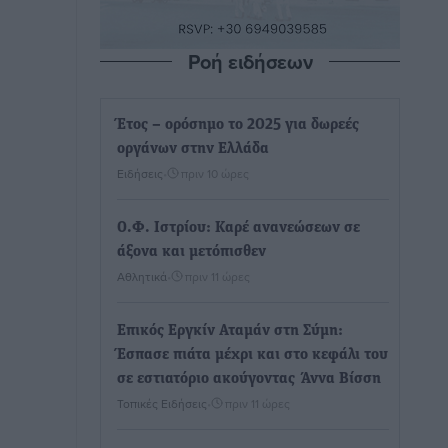
Ροή ειδήσεων
Έτος – ορόσημο το 2025 για δωρεές
οργάνων στην Ελλάδα
Ειδήσεις
•
πριν 10 ώρες
Ο.Φ. Ιστρίου: Καρέ ανανεώσεων σε
άξονα και μετόπισθεν
Αθλητικά
•
πριν 11 ώρες
Επικός Εργκίν Αταμάν στη Σύμη:
Έσπασε πιάτα μέχρι και στο κεφάλι του
σε εστιατόριο ακούγοντας Άννα Βίσση
Τοπικές Ειδήσεις
•
πριν 11 ώρες