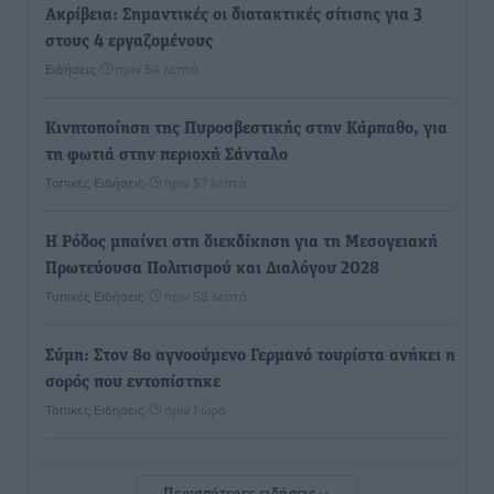
Ακρίβεια: Σημαντικές οι διατακτικές σίτισης για 3
στους 4 εργαζομένους
Ειδήσεις
•
πριν 56 λεπτά
Κινητοποίηση της Πυροσβεστικής στην Κάρπαθο, για
τη φωτιά στην περιοχή Σάνταλο
Τοπικές Ειδήσεις
•
πριν 57 λεπτά
Η Ρόδος μπαίνει στη διεκδίκηση για τη Μεσογειακή
Πρωτεύουσα Πολιτισμού και Διαλόγου 2028
Τοπικές Ειδήσεις
•
πριν 58 λεπτά
Σύμη: Στον 8ο αγνοούμενο Γερμανό τουρίστα ανήκει η
σορός που εντοπίστηκε
Τοπικές Ειδήσεις
•
πριν 1 ώρα
Η σιωπηρή παράταση του Ταμείου Ανάκαμψης για