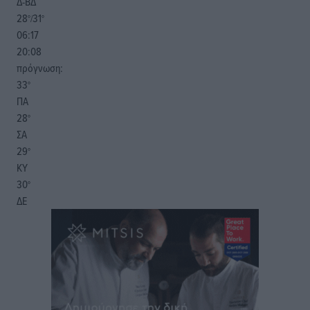
Δ-ΒΔ
28
31
°/
°
06:17
20:08
πρόγνωση:
33
°
ΠΑ
28
°
ΣΑ
29
°
ΚΥ
30
°
ΔΕ