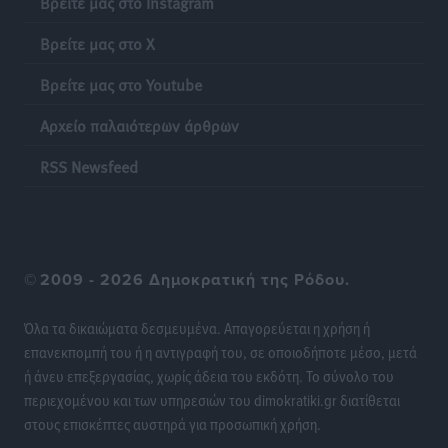
Βρείτε μας στο Instagram
Σουηδός του!
Βρείτε μας στο X
Αθλητικά
•
πριν 18 ώρες
Βρείτε μας στο Youtube
Χατζηβασιλείου: Προτεραιότητα της ΕΕ η προστασία
Αρχείο παλαιότερων άρθρων
των εξωτερικών συνόρων
Ειδήσεις
•
πριν 18 ώρες
RSS Newsfeed
Κάρπαθος: Το πιο υποτιμημένο νησί είναι ένας
κρυφός παράδεισος στα Δωδεκάνησα
Τοπικές Ειδήσεις
•
πριν 19 ώρες
©
2009 - 2026 Δημοκρατική της Ρόδου.
Ο Λαμπρος Φισφής στη Ρόδο στις 21 Σεπτεμβρίου
Όλα τα δικαιώματα δεσμευμένα. Απαγορεύεται η χρήση ή
Πολιτιστικά
•
πριν 19 ώρες
επανεκπομπή του ή η αντιγραφή του, σε οποιοδήποτε μέσο, μετά
ή άνευ επεξεργασίας, χωρίς άδεια του εκδότη. Το σύνολο του
ΚΑΕ Κολοσσός: Αντίστροφη μέτρηση για την
περιεχομένου και των υπηρεσιών του dimokratiki.gr διατίθεται
προετοιμασία
στους επισκέπτες αυστηρά για προσωπική χρήση.
Αθλητικά
•
πριν 20 ώρες