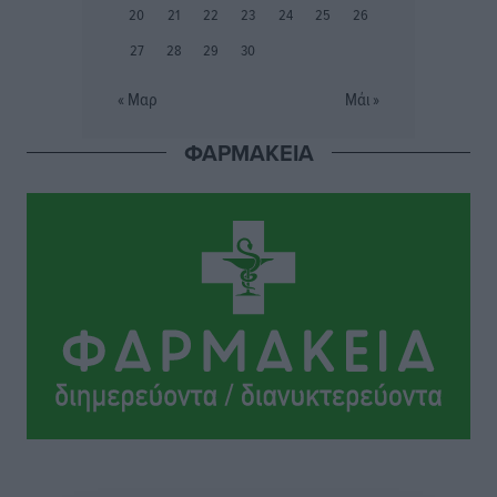
Δεν πέφτει καρφίτσα στα πανηγύρια!
20
21
22
23
24
25
26
Τοπικές Ειδήσεις
•
πριν 2 ώρες
27
28
29
30
Προσωρινά κρατούμενος παραμένει ο 44χρονος
« Μαρ
Μάι »
οδηγός του BMW μετά τη συμπληρωματική απολογία
του ενώπιον του Ανακριτή
ΦΑΡΜΑΚΕΙΑ
Ρεπορτάζ
•
πριν 2 ώρες
Στο Μονομελές Πρωτοδικείο Ρόδου παραπέμφθηκε η
υπόθεση της γυναίκας που βρέθηκε παντρεμένη με 2
άνδρες χωρίς να το γνωρίζει
Ρεπορτάζ
•
πριν 2 ώρες
Ψυχικά ασθενής κρίθηκε ο 26χρονος που
κατηγορείται για το μπαράζ κλοπών στη Μεσαιωνική
Πόλη
Ρεπορτάζ
•
πριν 2 ώρες