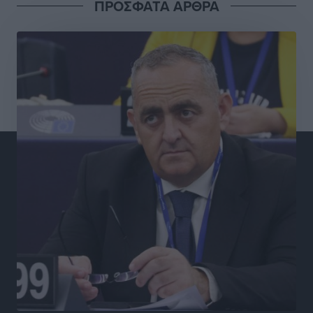
ΠΡΟΣΦΑΤΑ ΑΡΘΡΑ
Δικαίωση επιχειρηματία της Καρπάθου θύματος
συκοφαντικής δυσφήμησης
Ρεπορτάζ
•
πριν 2 ώρες
Β. Καρνάβας: Το ΠΑΣΟΚ οργανώνεται από τώρα για
την εκλογική μάχη – Επανεκκινούν οι τοπικές
επιτροπές στα Δωδεκάνησα
Τοπικές Ειδήσεις
•
πριν 2 ώρες
Ψηφιακό δίδυμο για τα δάση της Ρόδου και 3D
εκτύπωση 42 οικισμών
Τοπικές Ειδήσεις
•
πριν 2 ώρες
Ένα όνομα που ταιριάζει στην Ρόδο
Δημο-Κρίσεις
•
πριν 2 ώρες
Όταν τα γεγονότα απαντούν στα σενάρια