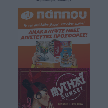
Περισσότερες ειδήσεις
την Ελλάδα
Ειδήσεις
•
πριν 1 ώρα
Το εκλογικό ρολόι του Μαξίμου χτυπά τέλη Μαΐου του
2027
Τοπικές Ειδήσεις
•
πριν 2 ώρες
ΦΟΔΣΑ Νοτίου Αιγαίου: «Δεν ζητάμε ασυλία – ζητάμε
θεσμική προστασία της αυτοδιοίκησης»
Τοπικές Ειδήσεις
•
πριν 2 ώρες
Στη διαδικασία της απευθείας διαπραγμάτευσης ο
Δήμος Ρόδου για τη ναυαγοσωστική κάλυψη των
παραλιών
Τοπικές Ειδήσεις
•
πριν 2 ώρες
Στο Αυτόφωρο 47χρονος που φέρεται να απείλησε τη
70χρονη μητέρα του όταν εκείνη αρνήθηκε να του