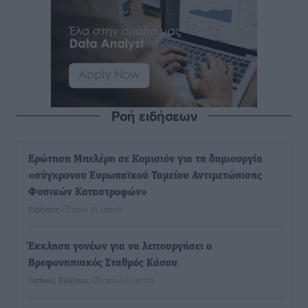
Ροή ειδήσεων
Ερώτηση Μπελέρη σε Κομισιόν για τη δημιουργία
«σύγχρονου Ευρωπαϊκού Ταμείου Αντιμετώπισης
Φυσικών Καταστροφών»
Ειδήσεις
•
πριν 51 λεπτά
Έκκληση γονέων για να λειτουργήσει ο
Βρεφονηπιακός Σταθμός Κάσου
Τοπικές Ειδήσεις
•
πριν 53 λεπτά