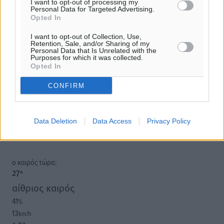
I want to opt-out of processing my
Personal Data for Targeted Advertising.
Opted In
Υπενθύμιση:
I want to opt-out of Collection, Use,
Retention, Sale, and/or Sharing of my
Personal Data that Is Unrelated with the
Purposes for which it was collected.
Για την μερική αναπαραγωγή της είδησης από άλλες
Opted In
ιστοσελίδες είναι απαραίτητη η χρήση του παρακάτω
παρεχόμενου συνδέσμου παραπομπής προς το άρθρο
CONFIRM
της Δημοκρατικής.
Data Deletion
Data Access
Privacy Policy
o καιρός τώρα:
27
°
αίθριος καιρός
41
%
13
km/h