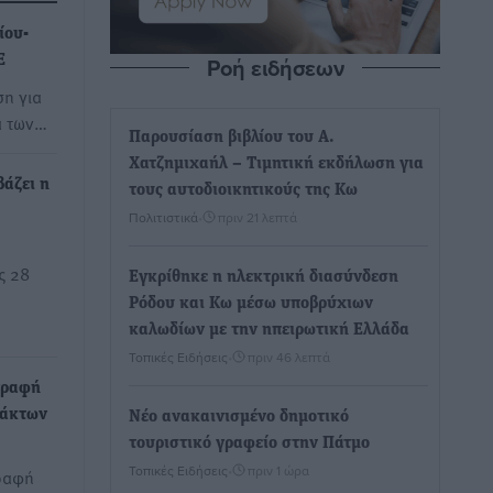
ίου-
Ροή ειδήσεων
Ε
ση για
α των…
Παρουσίαση βιβλίου του Α.
Χατζημιχαήλ – Τιμητική εκδήλωση για
βάζει η
τους αυτοδιοικητικούς της Κω
Πολιτιστικά
•
πριν 21 λεπτά
ς 28
Εγκρίθηκε η ηλεκτρική διασύνδεση
Ρόδου και Κω μέσω υποβρύχιων
καλωδίων με την ηπειρωτική Ελλάδα
Τοπικές Ειδήσεις
•
πριν 46 λεπτά
γραφή
τάκτων
Νέο ανακαινισμένο δημοτικό
τουριστικό γραφείο στην Πάτμο
Τοπικές Ειδήσεις
•
πριν 1 ώρα
γραφή