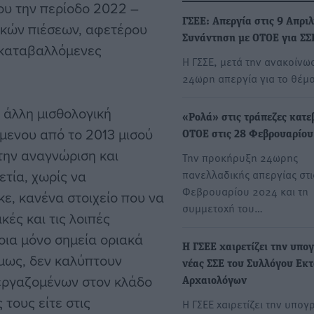
ου την περίοδο 2022 –
ΓΣΕΕ: Απεργία στις 9 Απριλ
ικών πιέσεων, αφετέρου
Συνάντηση με ΟΤΟΕ για ΣΣ
 καταβαλλόμενες
Η ΓΣΣΕ, μετά την ανακοίνω
24ωρη απεργία για το θέμ
 άλλη μισθολογική
«Ρολά» στις τράπεζες κατε
μενου από το 2013 μισού
ΟΤΟΕ στις 28 Φεβρουαρίου
 την αναγνώριση και
Την προκήρυξη 24ωρης
ετία, χωρίς να
πανελλαδικής απεργίας στι
Φεβρουαρίου 2024 και τη
κε, κανένα στοιχείο που να
συμμετοχή του…
κές και τις λοιπές
οια μόνο σημεία οριακά
Η ΓΣΕΕ χαιρετίζει την υπο
μως, δεν καλύπτουν
νέας ΣΣΕ του Συλλόγου Εκ
 εργαζομένων στον κλάδο
Αρχαιολόγων
τους είτε στις
Η ΓΣΕΕ χαιρετίζει την υπο