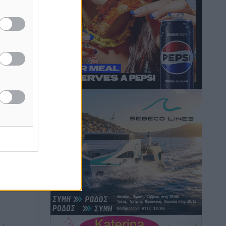
μονόδρομο στο Μαστιχάρι –
Αναποδογύρισε όχημα με μητέρα και
5χρονο παιδί
Τοπικές Ειδήσεις
•
πριν 2 ώρες
“Η Ευρώπη αντιμετώπιζε το
προσφυγικό σαν ταινία τρόμου” – Η
συγκλονιστική μαρτυρία της Χαρούλας
Γιασιράνη στον RV για τα γεγονότα που
οδήγησαν στο Σύμφωνο της Λέρου
για το
Τοπικές Ειδήσεις
•
πριν 2 ώρες
Συναυλία με τον Γιάννη Κότσιρα στις
21 Αυγούστου
Πολιτιστικά
•
πριν 3 ώρες
Έκτακτη συνεδρίαση της Δημοτικής
Επιτροπής Ρόδου αύριο Παρασκευή 7