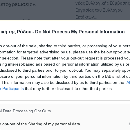
νέας Συλλογικής Σύμβασης
υποχρεώσεις».
Εργασίας του Συλλόγου
Εκτάκτων…
 να επανέλθουν στο
κά βελτιωμένη πρόταση,
ική της Ρόδου -
Do Not Process My Personal Information
Πιθανή καταγγελία της ισ
α όργανα της Ομοσπονδίας
Κλαδικής Σύμβασης για το
για να εκτιμήσουν την
to opt-out of the sale, sharing to third parties, or processing of your per
ξενοδοχοϋπαλλήλους από 
formation for targeted advertising by us, please use the below opt-out s
ΠΟΕΕΤ
r selection. Please note that after your opt-out request is processed y
Ανεβαίνουν οι «θερμοκρασ
eing interest-based ads based on personal information utilized by us or
στις σχέσεις εργοδοτών –
disclosed to third parties prior to your opt-out. You may separately opt-
losure of your personal information by third parties on the IAB’s list of
εργαζομένων
. This information may also be disclosed by us to third parties on the
IA
στον τουρισμό καθώς μπαί
Participants
that may further disclose it to other third parties.
σιγά –…
#ΣΣΕ
l Data Processing Opt Outs
o opt-out of the Sharing of my personal data.
ματα αναζήτησης