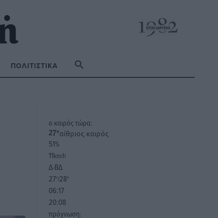
ΠΟΛΙΤΙΣΤΙΚΆ
o καιρός τώρα:
αίθριος καιρός
27
°
51
%
11
km/h
Δ-ΒΔ
27
28
°/
°
06:17
20:08
πρόγνωση: