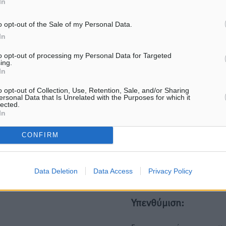
In
ε μας στο Google News ★ ↗
o opt-out of the Sale of my Personal Data.
In
ήστε
to opt-out of processing my Personal Data for Targeted
ing.
In
o opt-out of Collection, Use, Retention, Sale, and/or Sharing
ΙΑΒΑΣΕ ΕΠΙΣΗΣ
ersonal Data that Is Unrelated with the Purposes for which it
lected.
In
ΕΙΔΉΣΕΙΣ
ΕΙΔΉΣΕΙΣ
Νέες ταυτότητες: Ποιοι πρέπει
Στην ΑΑΔΕ ο Μητσοτάκης 
CONFIRM
να τις αλλάξουν άμεσα και ποιοι
myAGRO: «Είναι μια πολύ
όχι
σημαντική ημέρα για τον
πρωτογενή τομέα»
6.08.26 · 13:25
06.08.26 · 11:37
Data Deletion
Data Access
Privacy Policy
Υπενθύμιση: