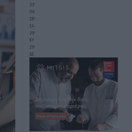
33
°
ΠΑ
28
°
ΣΑ
29
°
ΚΥ
29
°
ΔΕ