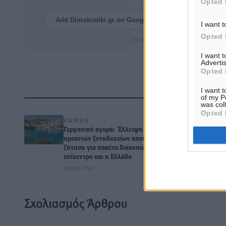
Opted 
Add Dimokratiki.gr on Google ↗
Ακολουθήστ
I want t
Opted 
Στο Google News πατήστε ★ Ακολουθ
I want 
Advertis
Opted 
I want t
Δ
of my P
was col
Opted 
ΕΙΔΉΣΕΙΣ
Γερμανική αγορά: Έλλειψη
προσιτών ξενοδοχείων απειλεί τη
ζήτηση για πακέτα διακοπών – Στο
επίκεντρο και η Ελλάδα
0
06.08.26 · 17:42
Σχολιασμός Άρθρου