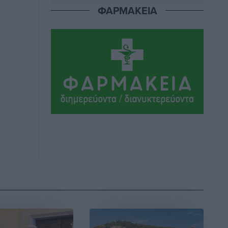
ΦΑΡΜΑΚΕΙΑ
Εθνικός Αρχίπολης: Μεγάλο βήμα
προόδου η ίδρυση Ακαδημίας
Αθλητικά
•
πριν 3 ώρες
Ιππότες: Με το βλέμμα στραμμένο στο
μέλλον
Αθλητικά
•
πριν 3 ώρες
ΠΑΜΕ ΣΤΟΙΧΗΜΑ: Περισσότερα από 95
εκατομμύρια ευρώ σε κέρδη μοίρασε
τον Ιούλιο
Αθλητικά
•
πριν 3 ώρες
Ολοκλήρωση του έργου αναβάθμισης
των υποδομών του Νεστορίδειου
Μελάθρου
Τοπικές Ειδήσεις
•
πριν 4 ώρες