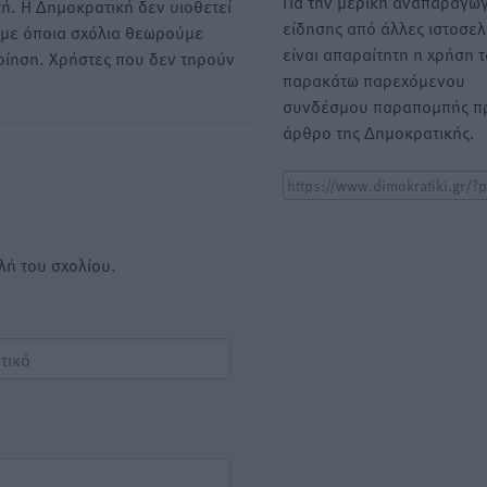
Για την μερική αναπαραγωγ
ή. Η Δημοκρατική δεν υιοθετεί
είδησης από άλλες ιστοσελ
υμε όποια σχόλια θεωρούμε
είναι απαραίτητη η χρήση 
οίηση. Χρήστες που δεν τηρούν
παρακάτω παρεχόμενου
συνδέσμου παραπομπής πρ
άρθρο της Δημοκρατικής.
λή του σχολίου.