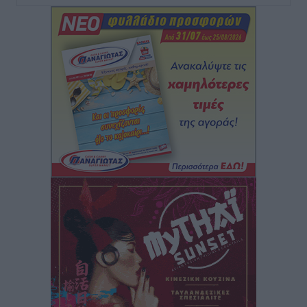
Τοπικές Ειδήσεις
•
πριν 2 ώρες
Τουρισμός: «Φτωχός συγγενής κάμπινγκ και
τροχόσπιτα
Ειδήσεις
•
πριν 2 ώρες
Έφυγε από τη ζωή ο επί σειρά ετών εφημέριος στον
ιερό Ναό του Αγίου Νικολάου Παστίδας Μιχαήλ
Καψάλης
Τοπικές Ειδήσεις
•
πριν 19 ώρες
Αποκαλυπτήρια για την «Ατζέντα 2030» από το βήμα
της ΔΕΘ
Ειδήσεις
•
πριν 21 ώρες
Από την παράδοση της Ρόδου στα ερευνητικά
εργαστήρια: Το μελεκούνι αποκτά διεθνές
επιστημονικό ενδιαφέρον