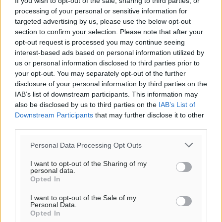
If you wish to opt-out of the sale, sharing to third parties, or
processing of your personal or sensitive information for
targeted advertising by us, please use the below opt-out
section to confirm your selection. Please note that after your
opt-out request is processed you may continue seeing
interest-based ads based on personal information utilized by
us or personal information disclosed to third parties prior to
Ροή ειδήσεων
your opt-out. You may separately opt-out of the further
disclosure of your personal information by third parties on the
IAB’s list of downstream participants. This information may
Στα 2-2,35 GW ο στόχος για τα πρώτα υπεράκτια
also be disclosed by us to third parties on the
IAB’s List of
Downstream Participants
αιολικά πάρκα που θα λειτουργήσουν στη χώρα μας
that may further disclose it to other
third parties.
Ειδήσεις
•
πριν 1 ώρα
Personal Data Processing Opt Outs
Η Ελλάδα κρατά το τουριστικό momentum, παρά τις
I want to opt-out of the Sharing of my
γεωπολιτικές αναταράξεις
personal data.
Ειδήσεις
•
πριν 1 ώρα
Opted In
I want to opt-out of the Sale of my
Personal Data.
Σε κόκκινο συναγερμό επτά Περιφέρειες – Οι οδηγίες
Opted In
της Πολιτικής Προστασίας και ο Χάρτης Πρόβλεψης