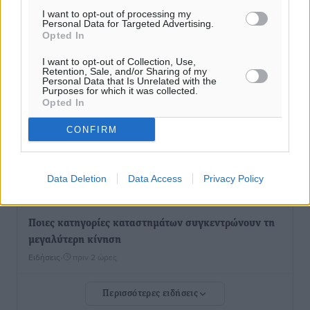
Πυρκαγιάς
I want to opt-out of processing my
Personal Data for Targeted Advertising.
Ειδήσεις
•
πριν 1 ώρα
Opted In
I want to opt-out of Collection, Use,
ΑΑΔΕ: Αυξάνονται οι «καρφωτές» για φοροδιαφυγή
Retention, Sale, and/or Sharing of my
– Στο μικροσκόπιο τουριστικοί προορισμοί, ταμειακές
Personal Data that Is Unrelated with the
Purposes for which it was collected.
και συναλλαγές POS
Opted In
Ειδήσεις
•
πριν 2 ώρες
CONFIRM
Δημόσιο: Το νέο καθεστώς επιλογής προϊσταμένων, τι
προβλέπει το νομοσχέδιο του Υπ. Εσωτερικών
Data Deletion
Data Access
Privacy Policy
Ειδήσεις
•
πριν 2 ώρες
Ποιες κατηγορίες καταστημάτων συγκεντρώνουν τη
μεγαλύτερη κίνηση
Ειδήσεις
•
πριν 2 ώρες
Περισσότερες ειδήσεις
Αστυπάλαια: Το φως που μένει αναμμένο στο κάστρο