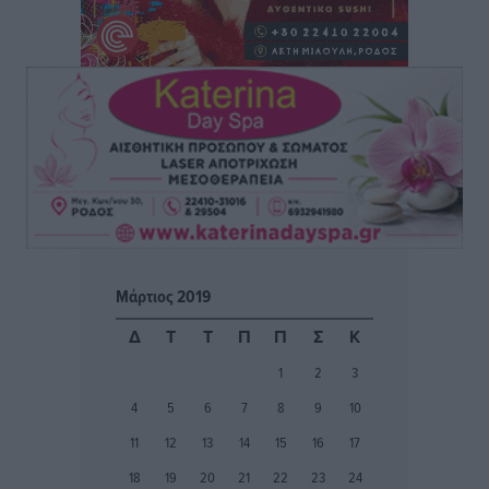
Πολιτιστικά
•
πριν 22 ώρες
Επίσκεψη θα πραγματοποιήσει στη Λέρο τον
Σεπτέμβριο η Όλγα Κεφαλογιάννη
Τοπικές Ειδήσεις
•
πριν 22 ώρες
Γιώργος Χατζημάρκος: Στηρίζουμε τις εκδηλώσεις
που γίνονται στα νησιά μας γιατί ο πολιτισμός είναι
δικαίωμα όλων και δύναμη ζωής
Τοπικές Ειδήσεις
•
πριν 23 ώρες
Μάρτιος 2019
Κάρπαθος: Παλιά πυρομαχικά εντοπίστηκαν στο
Δ
Τ
Τ
Π
Π
Σ
Κ
Αρδάνι – Απαγορεύτηκε η κολύμβηση στην περιοχή
1
2
3
Τοπικές Ειδήσεις
•
πριν 23 ώρες
4
5
6
7
8
9
10
Τουρνάς για φωτιές: «Κανένα περιθώριο
11
12
13
14
15
16
17
εφησυχασμού» – Σε πλήρη ετοιμότητα ο μηχανισμός
18
19
20
21
22
23
24