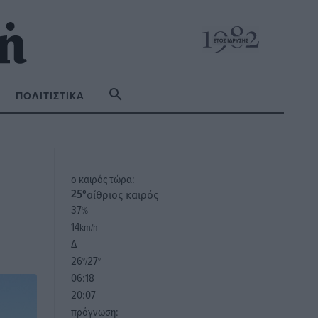
ΠΟΛΙΤΙΣΤΙΚΆ
o καιρός τώρα:
αίθριος καιρός
25
°
37
%
14
km/h
Δ
26
27
°/
°
06:18
20:07
πρόγνωση: