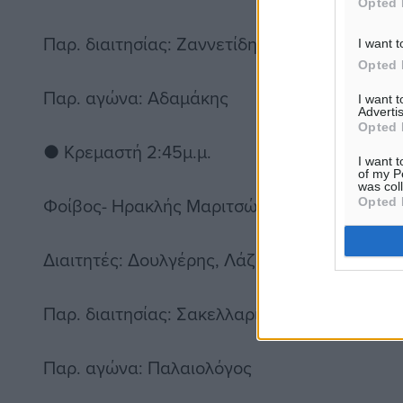
Opted 
Παρ. διαιτησίας: Ζαννετίδης
I want t
Opted 
Παρ. αγώνα: Αδαμάκης
I want 
Advertis
Opted 
● Κρεμαστή 2:45μ.μ.
I want t
of my P
was col
Φοίβος- Ηρακλής Μαριτσών
Opted 
Διαιτητές: Δουλγέρης, Λάζος, Κόκκαλης
Παρ. διαιτησίας: Σακελλαρίδης
Παρ. αγώνα: Παλαιολόγος