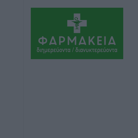
Αθλητικά
•
πριν 15 ώρες
Ιάλυσος Β’: Νωρίς νωρίς μπήκαν στα
βάσανα της προετοιμασίας
Αθλητικά
•
πριν 15 ώρες
Εθνικός Αρχίπολης: Μεγάλο βήμα
προόδου η ίδρυση Ακαδημίας
Αθλητικά
•
πριν 15 ώρες
Ιππότες: Με το βλέμμα στραμμένο στο
μέλλον
Αθλητικά
•
πριν 15 ώρες
ΠΑΜΕ ΣΤΟΙΧΗΜΑ: Περισσότερα από 95
εκατομμύρια ευρώ σε κέρδη μοίρασε
τον Ιούλιο
Αθλητικά
•
πριν 15 ώρες