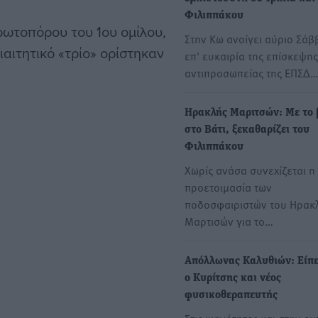
Φιλιππάκου
πρωτοπόρου του 1ου ομίλου,
Στην Κω ανοίγει αύριο Σάβ
αιτητικό «τρίο» ορίστηκαν
επ' ευκαιρία της επίσκεψης
αντιπροσωπείας της ΕΠΣΔ
Ηρακλής Μαριτσών: Με το 
στο Βάτι, ξεκαθαρίζει του
Φιλιππάκου
Χωρίς ανάσα συνεχίζεται η
προετοιμασία των
ποδοσφαιριστών του Ηρακ
Μαρτισών για το…
Απόλλωνας Καλυθιών: Είπε
ο Κυρίτσης και νέος
φυσικοθεραπευτής