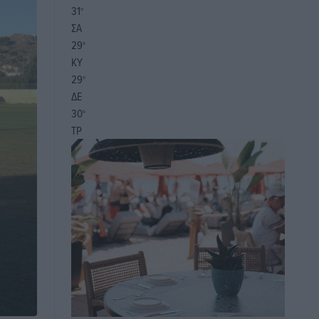
31
°
ΣΑ
29
°
ΚΥ
29
°
ΔΕ
30
°
ΤΡ