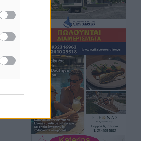
Hotels – Χατζηλαζάρου – Προχωρά
καινούργιο ξενοδοχείο στην Κω
Τοπικές Ειδήσεις
•
πριν 14 ώρες
Αυτοκίνητο μπήκε παράνομα σε
μονόδρομο στο Μαστιχάρι –
Αναποδογύρισε όχημα με μητέρα και
5χρονο παιδί
Τοπικές Ειδήσεις
•
πριν 14 ώρες
“Η Ευρώπη αντιμετώπιζε το
προσφυγικό σαν ταινία τρόμου” – Η
συγκλονιστική μαρτυρία της Χαρούλας
Γιασιράνη στον RV για τα γεγονότα που
οδήγησαν στο Σύμφωνο της Λέρου
Τοπικές Ειδήσεις
•
πριν 14 ώρες
Συναυλία με τον Γιάννη Κότσιρα στις