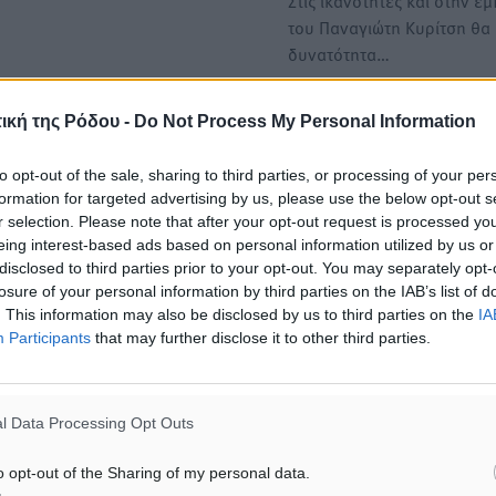
Στις ικανότητες και στην εμ
του Παναγιώτη Κυρίτση θα 
δυνατότητα…
Αστέρας Παστίδας: Σταθερ
ική της Ρόδου -
Do Not Process My Personal Information
"κυανόλευκος" ο Κώστας
φανός
Κυρίτσης
to opt-out of the sale, sharing to third parties, or processing of your per
formation for targeted advertising by us, please use the below opt-out s
Άλλος ένας ποδοσφαιριστή
r selection. Please note that after your opt-out request is processed y
προέρχεται από τα σπλάχν
eing interest-based ads based on personal information utilized by us or
συλλόγου θα συνεχίσει…
disclosed to third parties prior to your opt-out. You may separately opt-
losure of your personal information by third parties on the IAB’s list of
. This information may also be disclosed by us to third parties on the
IA
Participants
that may further disclose it to other third parties.
l Data Processing Opt Outs
o opt-out of the Sharing of my personal data.
ουμάκης Σταμ.