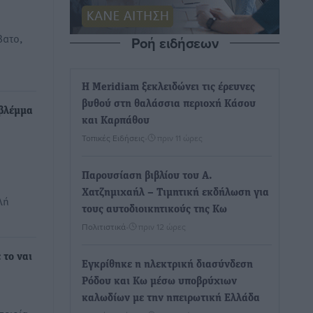
βατο,
Ροή ειδήσεων
…
Η Meridiam ξεκλειδώνει τις έρευνες
βυθού στη θαλάσσια περιοχή Κάσου
βλέμμα
και Καρπάθου
Τοπικές Ειδήσεις
•
πριν 11 ώρες
Παρουσίαση βιβλίου του Α.
Χατζημιχαήλ – Τιμητική εκδήλωση για
λή
τους αυτοδιοικητικούς της Κω
Πολιτιστικά
•
πριν 12 ώρες
 το ναι
Εγκρίθηκε η ηλεκτρική διασύνδεση
Ρόδου και Κω μέσω υποβρύχιων
καλωδίων με την ηπειρωτική Ελλάδα