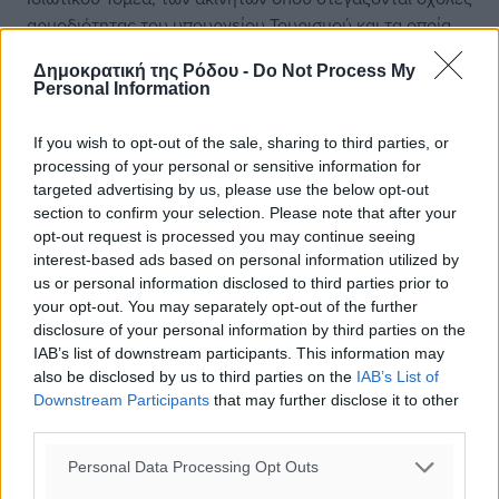
αρμοδιότητας του υπουργείου Τουρισμού και τα οποία
διαθέτουν άδεια δόμησης ξενοδοχείου. Ταυτόχρονα,
Δημοκρατική της Ρόδου -
Do Not Process My
υλοποιούμε προγράμματα για την αναβάθμιση
Personal Information
δεξιοτήτων και επανειδίκευση χιλιάδων εργαζομένων
στον τουρισμό και μακροχρόνια ανέργων. Προβλέψαμε
If you wish to opt-out of the sale, sharing to third parties, or
με νόμο και την κατασκευή ειδικών κτιρίων για τη
processing of your personal or sensitive information for
στέγαση των εργαζομένων, ενώ παράλληλα η εφαρμογή
targeted advertising by us, please use the below opt-out
της ψηφια-κής κάρτας εργασίας στον τουρισμό ήδη
section to confirm your selection. Please note that after your
αποδίδει αποτελέσματα.
opt-out request is processed you may continue seeing
interest-based ads based on personal information utilized by
us or personal information disclosed to third parties prior to
– Θεσπίσατε όρους και προϋποθέσεις στις
your opt-out. You may separately opt-out of the further
βραχυχρόνιες μισθώσεις. Πώς προχωράει η εφαρμογή
disclosure of your personal information by third parties on the
τους;
IAB’s list of downstream participants. This information may
also be disclosed by us to third parties on the
IAB’s List of
– Μεταξύ άλλων παρεμβάσεων που έχουμε κάνει είναι
Downstream Participants
that may further disclose it to other
third parties.
και η θέσπιση λειτουργικών προδιαγραφών και
προδιαγραφών ασφαλείας για τα ακίνητα που
Personal Data Processing Opt Outs
μισθώνονται βραχυχρόνια. Οι σχετικές ρυθμίσεις