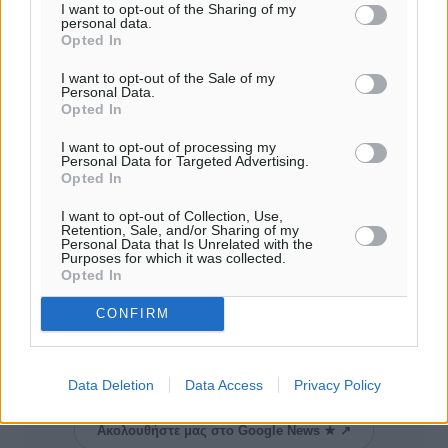
τέθηκαν σε εφαρμογή από την 1η Οκτωβρίου του
I want to opt-out of the Sharing of my
personal data.
τρέχοντος έτους. Πιστεύουμε ότι συμβάλλει καίρια στην
Opted In
αναβάθμιση της φιλοξενίας και στην ενίσχυση της
I want to opt-out of the Sale of my
ανταγωνιστικότητας. Σύντομα θα ξεκινήσουν οι επιτόπιοι
Personal Data.
έλεγχοι για τη διακρίβωση της συμμόρφωσης της
Opted In
αγοράς με τους νέους κανόνες.
I want to opt-out of processing my
Personal Data for Targeted Advertising.
Πηγή:
kathimerini.gr
Opted In
I want to opt-out of Collection, Use,
Retention, Sale, and/or Sharing of my
Personal Data that Is Unrelated with the
#Χωροταξικό
#Τουρισμός
#Ανάπτυξη
Purposes for which it was collected.
Opted In
CONFIRM
Δείτε περισσότερα άρθρα μας στα αποτελέσματα αναζήτησης
Add Dimokratiki.gr on Google ↗
Data Deletion
Data Access
Privacy Policy
Ακολουθήστε μας στο Google News ★ ↗