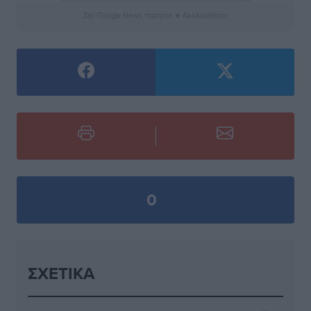
Στο Google News πατήστε ★ Ακολουθήστε
0
ΣΧΕΤΙΚΆ