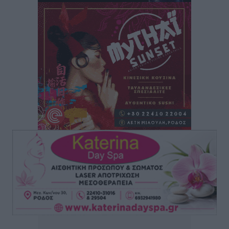
Συνεντεύξεις
•
πριν 2 ώρες
Ιδρυμα Ωνάση: Το όραμα πίσω από τα δύο νέα
σχολεία της Ρόδου
Συνεντεύξεις
•
πριν 2 ώρες
Μιχάλης Χουρδάκης: «Η χώρα χρειάζεται μια
αξιόπιστη εναλλακτική κυβερνητική πρόταση»
Συνεντεύξεις
•
πριν 2 ώρες
Σεβ. Μητροπολίτης Ρόδου κ. Κύριλλος: «Ο Αύγουστος
είναι ο μήνας της Παναγίας και η Θεία Λειτουργία η
καρδιά της ζωής της Εκκλησίας»
Συνεντεύξεις
•
πριν 2 ώρες
Πρέσβης της Βραζιλίας: «Η Ελλάδα και η Βραζιλία
έχουν τεράστιες ευκαιρίες συνεργασίας – Η Ρόδος
μπορεί να διαδραματίσει σημαντικό ρόλο»