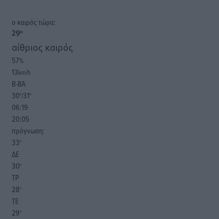
o καιρός τώρα:
29
°
αίθριος καιρός
57
%
13
km/h
Β-ΒΑ
30
31
°/
°
06:19
20:05
πρόγνωση:
33
°
ΔΕ
30
°
ΤΡ
28
°
ΤΕ
29
°