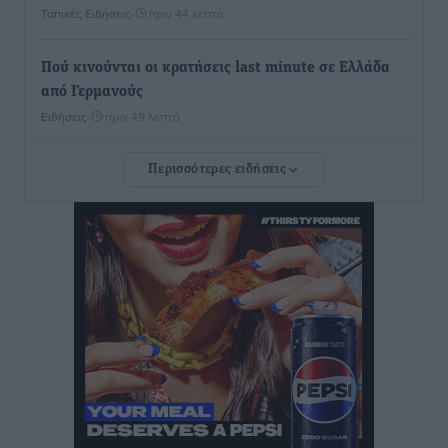
Τοπικές Ειδήσεις
•
πριν 44 λεπτά
Πού κινούνται οι κρατήσεις last minute σε Ελλάδα
από Γερμανούς
Ειδήσεις
•
πριν 49 λεπτά
Περισσότερες ειδήσεις
Οδηγός στη Ρόδο τράκαρε σταθμευμένο αυτοκίνητο,
παρέσυρε 72χρονο και διέφυγε
Τοπικές Ειδήσεις
•
πριν 57 λεπτά
Το νέο Ειδικό Χωροταξικό για τον Τουρισμό
ξανασχεδιάζει τον επενδυτικό χάρτη της Ρόδου
Τοπικές Ειδήσεις
•
πριν 2 ώρες
Γιάννης Βασιλάκης: «Η Πρωτοβάθμια Φροντίδα
Υγείας πρέπει να φτάνει σε κάθε γωνιά – Ενισχύουμε
τις δομές, δεν τις αποδυναμώνουμε»