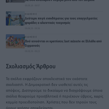
34.000 αναχωρούν σήμερα μόνο από τον Πειραιά
09.08.26 · 09:57
ΕΙΔΉΣΕΙΣ
Δεύτερη πηγή εισοδήματος για τους επαγγελματίες
ψαράδες ο αλιευτικός τουρισμός
09.08.26 · 09:36
ΕΙΔΉΣΕΙΣ
Πού κινούνται οι κρατήσεις last minute σε Ελλάδα από
Γερμανούς
09.08.26 · 09:23
Σχολιασμός Άρθρου
Τα σχόλια εκφράζουν αποκλειστικά τον εκάστοτε
σχολιαστή. Η Δημοκρατική δεν υιοθετεί αυτές τις
απόψεις. Διατηρούμε το δικαίωμα να διαγράψουμε όποια
σχόλια θεωρούμε προσβλητικά ή περιέχουν ύβρεις, χωρίς
καμμία προειδοποίηση. Χρήστες που δεν τηρούν τους
όρους χρήσης αποκλείονται.