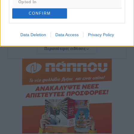
Opted In
Δημο-Κρίσεις
•
πριν 5 ώρες
CONFIRM
Το στενό της Κρεμαστής μπήκε στη λίστα των 7
θαυμάτων της αναμονής
Data Deletion
Data Access
Privacy Policy
Δημο-Κρίσεις
•
πριν 5 ώρες
Περισσότερες ειδήσεις
ΣΕΤΕ: Σημαντική θεσμική εξέλιξη η ΚΥΑ για το ΕΧΠ
για τον τουρισμό
Ειδήσεις
•
πριν 5 ώρες
Γ. Χατζημάρκος: “Δύο μεγάλες δεσμεύσεις
Γεωργιάδη” – Κίνητρα για τους γιατρούς των νησιών
και συνεργασία Ρόδου με το Αττικόν για το
Ακτινοθεραπευτικό
Τοπικές Ειδήσεις
•
πριν 5 ώρες
Σούπερ μάρκετ: Διευρύνεται η εθνική πρωτοβουλία