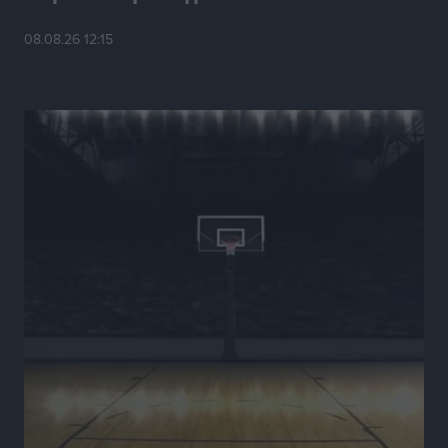
Τοπικές Ειδήσεις
•
πριν 7 ώρες
08.08.26 12:15
Νέα εποχή για το Νοσοκομείο Ρόδου: Έργα υποδομής,
ακτινοθεραπευτικό κέντρο και νέα μέτρα για τη
στελέχωση
Τοπικές Ειδήσεις
•
πριν 8 ώρες
Στη Δημοτική Επιτροπή η Ροδιακή Έπαυλη και το
Δίκτυο ΑμεΑ στη Μεσαιωνική Πόλη
Ρεπορτάζ
•
πριν 8 ώρες
Προσωρινά κρατούμενος ο 59χρονος που συνελήφθη
με περισσότερο από 1,3 κιλό κοκαΐνης στη Ρόδο
Τοπικές Ειδήσεις
•
πριν 8 ώρες
Δεκατέσσερα ονόματα στο τραπέζι για το ψηφοδέλτιο
του ΠΑΣΟΚ στα Δωδεκάνησα