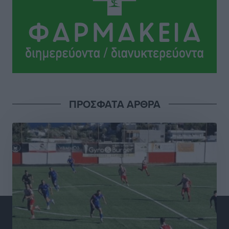
ΔΕΑΣ Δάφνη Ρόδου: Η Ευαγγελία Τετράδη στο
τεχνικό επιτελείο
Αθλητικά
•
πριν 6 ώρες
Γ.Σ. Διαγόρας: Το οργανόγραμμα των Ακαδημιών
Αθλητικά
•
πριν 6 ώρες
ΠΡΟΣΦΑΤΑ ΑΡΘΡΑ
Σταυρός Καλυθιών: Απέκτησε και την Ειρήνη
Καρελλάκη
Αθλητικά
•
πριν 6 ώρες
Πρωτάθλημα Καλαθοσφαίρισης Δικηγορικών
Συλλόγων Ελλάδας και Κύπρου: Η Ρόδος φιλοξένησε
με επιτυχία την 17η διοργάνωση
Αθλητικά
•
πριν 6 ώρες
Φοιτητική στέγη: «Φωτιά» τα ενοίκια σε Αθήνα και