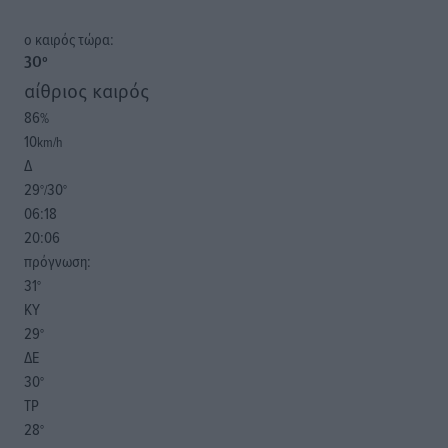
o καιρός τώρα:
30
°
αίθριος καιρός
86
%
10
km/h
Δ
29
30
°/
°
06:18
20:06
πρόγνωση:
31
°
ΚΥ
29
°
ΔΕ
30
°
ΤΡ
28
°