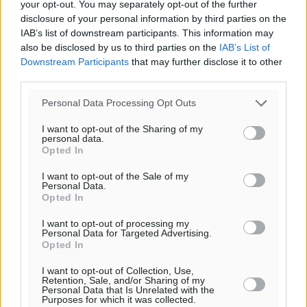
your opt-out. You may separately opt-out of the further
disclosure of your personal information by third parties on the
IAB’s list of downstream participants. This information may
Συνελήφθησαν δύο άτομα στην Κάρπαθο για άγρα
also be disclosed by us to third parties on the
IAB’s List of
πελατών
Downstream Participants
that may further disclose it to other
Τοπικές Ειδήσεις
•
πριν 4 ώρες
third parties.
Personal Data Processing Opt Outs
Χωρίς υποχρεωτική παρουσία μικρών στη 12άδα
Αθλητικά
•
πριν 4 ώρες
I want to opt-out of the Sharing of my
personal data.
Opted In
Ο Πελεκάνος, οι ανεμογεννήτριες και μια κοινότητα
που κανείς δεν ρώτησε
I want to opt-out of the Sale of my
Personal Data.
Δημο-Κρίσεις
•
πριν 5 ώρες
Opted In
I want to opt-out of processing my
Η Ρόδος περιμένει και οι θεσμοί της λογομαχούν
Personal Data for Targeted Advertising.
Opted In
Δημο-Κρίσεις
•
πριν 5 ώρες
I want to opt-out of Collection, Use,
Retention, Sale, and/or Sharing of my
Τα Γλυπτά του Παρθενώνα ως προσωπικό δώρο στον
Personal Data that Is Unrelated with the
Purposes for which it was collected.
Τραμπ