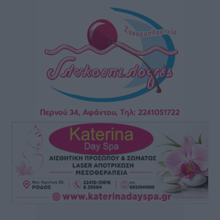
για τις τιμές – Eρχονται νέες συμμετοχές εταιρειών
Ειδήσεις
•
πριν 5 ώρες
Συνελήφθησαν έξι άτομα για ηχορύπανση από
καταστήματα στο Νότιο Αιγαίο
Τοπικές Ειδήσεις
•
πριν 5 ώρες
15 Αυγούστου 2026: Πώς θα πληρωθούν όσοι
εργαστούν την αργία – Τι ισχύει για πενθήμερο,
εξαήμερο και άδειες
Ειδήσεις
•
πριν 5 ώρες
Πλούσιο πολιτιστικό πρόγραμμα τον Αύγουστο από
τον Δήμο Ρόδου
Πολιτιστικά
•
πριν 6 ώρες
Βασίλης Υψηλάντης: Ξεμπλοκάρει η έκδοση και
παραχώρηση οριστικών τίτλων κυριότητας για 224