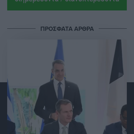
Ολοκλήρωση του έργου αναβάθμισης των
υποδομών του Νεστορίδειου Μελάθρου
Τοπικές Ειδήσεις
•
πριν 8 ώρες
ΠΡΟΣΦΑΤΑ ΑΡΘΡΑ
Γ.Σ. Διαγόρας: Στα «κυανέρυθρα» ο Janni Pembe
Αθλητικά
•
πριν 9 ώρες
Σύλληψη 21χρονου για ναρκωτικά στη Ρόδο
Τοπικές Ειδήσεις
•
πριν 10 ώρες
Με 13,1% κάλυψη εργαζομένων από συλλογικές
συμβάσεις, η Ελλάδα στον “πάτο” της ΕΕ
Απόψεις
•
πριν 10 ώρες
Στο νοσοκομείο της Ρόδου αύριο ο Άδωνις Γεωργιάδης
Τοπικές Ειδήσεις
•
πριν 10 ώρες
Φώτης Γιαννακός στον RV: Με αυξημένες πληρότητες