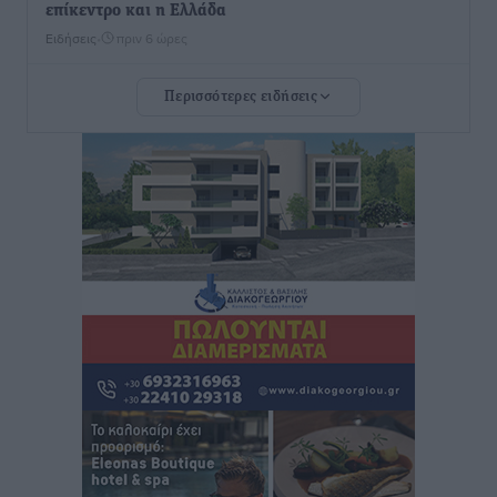
επίκεντρο και η Ελλάδα
Ειδήσεις
•
πριν 6 ώρες
Περισσότερες ειδήσεις
Νέο ξενοδοχείο στη Ρόδο για την H Hotels –
Χατζηλαζάρου – Προχωρά καινούργιο ξενοδοχείο
στην Κω
Τοπικές Ειδήσεις
•
πριν 6 ώρες
Αυτοκίνητο μπήκε παράνομα σε μονόδρομο στο
Μαστιχάρι – Αναποδογύρισε όχημα με μητέρα και
5χρονο παιδί
Τοπικές Ειδήσεις
•
πριν 7 ώρες
“Η Ευρώπη αντιμετώπιζε το προσφυγικό σαν ταινία
τρόμου” – Η συγκλονιστική μαρτυρία της Χαρούλας
Γιασιράνη στον RV για τα γεγονότα που οδήγησαν στο
Σύμφωνο της Λέρου
Τοπικές Ειδήσεις
•
πριν 7 ώρες