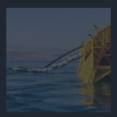
Η Μανίσα πήρε Buie και Davis
Αθλητικά
•
πριν 11 ώρες
Γ.Σ. Ηπιόνη: «Προπονητική ομάδα με εμπειρία,
επιστημονική γνώση και σύγχρονες μεθόδους»
Αθλητικά
•
πριν 11 ώρες
Α.Σ. Ρόδος: Ξανά στα «πράσινα» ο Νίκος Κοντίτσης
Αθλητικά
•
πριν 11 ώρες
Συναυλία Μάριου Φραγκούλη – Γιώργου Περρή στην
Κάσο
Πολιτιστικά
•
πριν 11 ώρες
Την άρση των εμποδίων για την άμεση λειτουργία του
βρεφονηπιακού σταθμού στην Κάσο, ζητά ο Μάνος
Κόνσολας
Τοπικές Ειδήσεις
•
πριν 12 ώρες