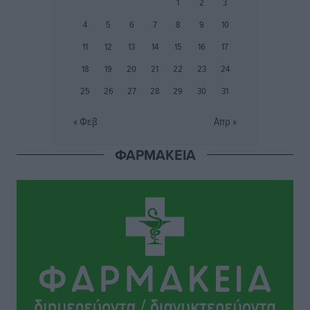
1
2
3
Αθλητικά
•
πριν 7 ώρες
4
5
6
7
8
9
10
Ιάλυσος Β’: Νωρίς νωρίς μπήκαν στα βάσανα της
11
12
13
14
15
16
17
προετοιμασίας
18
19
20
21
22
23
24
Αθλητικά
•
πριν 7 ώρες
25
26
27
28
29
30
31
Εθνικός Αρχίπολης: Μεγάλο βήμα προόδου η ίδρυση
« Φεβ
Απρ »
Ακαδημίας
Αθλητικά
•
πριν 7 ώρες
ΦΑΡΜΑΚΕΙΑ
Ιππότες: Με το βλέμμα στραμμένο στο μέλλον
Αθλητικά
•
πριν 7 ώρες
ΠΑΜΕ ΣΤΟΙΧΗΜΑ: Περισσότερα από 95 εκατομμύρια
ευρώ σε κέρδη μοίρασε τον Ιούλιο
Αθλητικά
•
πριν 8 ώρες