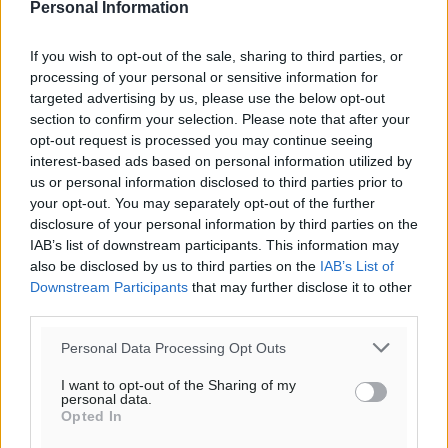
Personal Information
αίθριος καιρός
37
%
If you wish to opt-out of the sale, sharing to third parties, or
16
km/h
processing of your personal or sensitive information for
Ν-ΝΔ
targeted advertising by us, please use the below opt-out
25
27
°/
°
section to confirm your selection. Please note that after your
06:17
opt-out request is processed you may continue seeing
20:08
interest-based ads based on personal information utilized by
πρόγνωση:
us or personal information disclosed to third parties prior to
your opt-out. You may separately opt-out of the further
31
°
disclosure of your personal information by third parties on the
ΣΑ
IAB’s list of downstream participants. This information may
28
°
also be disclosed by us to third parties on the
IAB’s List of
ΚΥ
Downstream Participants
that may further disclose it to other
29
°
third parties.
ΔΕ
Personal Data Processing Opt Outs
29
°
ΤΡ
I want to opt-out of the Sharing of my
personal data.
Opted In