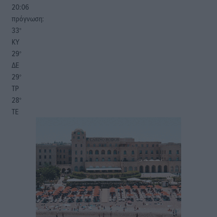
20:06
πρόγνωση:
33
°
ΚΥ
29
°
ΔΕ
29
°
ΤΡ
28
°
ΤΕ