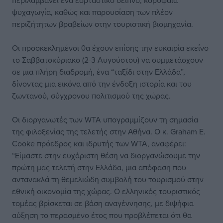
περιλαμβάνει ένα εορταστικό δείπνο, κορυφαία
ψυχαγωγία, καθώς και παρουσίαση των πλέον
περιζήτητων βραβείων στην τουριστική βιομηχανία.
Οι προσκεκλημένοι θα έχουν επίσης την ευκαιρία εκείνο
το Σαββατοκύριακο (2-3 Αυγούστου) να συμμετάσχουν
σε μια πλήρη διαδρομή, ένα “ταξίδι στην Ελλάδα”,
δίνοντας μια εικόνα από την ένδοξη ιστορία και του
ζωντανού, σύγχρονου πολιτισμού της χώρας.
Οι διοργανωτές των WTA υπογραμμίζουν τη σημασία
της φιλοξενίας της τελετής στην Αθήνα. Ο κ. Graham E.
Cooke πρόεδρος και ιδρυτής των WTA, αναφέρει:
“Είμαστε στην ευχάριστη θέση να διοργανώσουμε την
πρώτη μας τελετή στην Ελλάδα, μια απόφαση που
αντανακλά τη θεμελιώδη συμβολή του τουρισμού στην
εθνική οικονομία της χώρας. Ο ελληνικός τουριστικός
τομέας βρίσκεται σε βάση αναγέννησης, με διψήφια
αύξηση το περασμένο έτος που προβλέπεται ότι θα