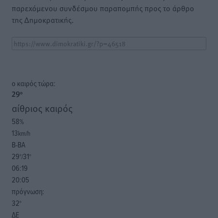
παρεχόμενου συνδέσμου παραπομπής προς το άρθρο
της Δημοκρατικής.
o καιρός τώρα:
29
°
αίθριος καιρός
58
%
13
km/h
Β-ΒΑ
29
31
°/
°
06:19
20:05
πρόγνωση:
32
°
ΔΕ