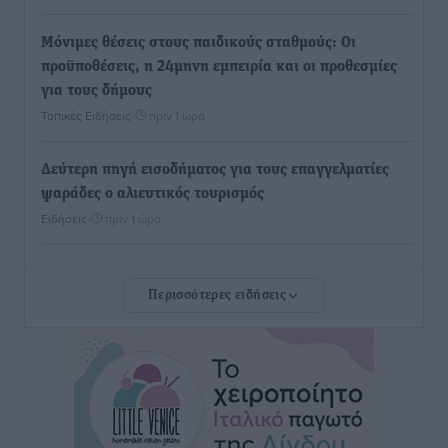
Μόνιμες θέσεις στους παιδικούς σταθμούς: Οι
προϋποθέσεις, η 24μηνη εμπειρία και οι προθεσμίες
για τους δήμους
Τοπικές Ειδήσεις
•
πριν 1 ώρα
Δεύτερη πηγή εισοδήματος για τους επαγγελματίες
ψαράδες ο αλιευτικός τουρισμός
Ειδήσεις
•
πριν 1 ώρα
Ακαθάριστα οικόπεδα: Τι γίνεται όταν ο ιδιοκτήτης
Περισσότερες ειδήσεις
δεν τα καθαρίσει – Πώς κινούνται δήμοι και ΠΣ,
ποιος πληρώνει τον λογαριασμό
Τοπικές Ειδήσεις
•
πριν 2 ώρες
Πού κινούνται οι κρατήσεις last minute σε Ελλάδα
από Γερμανούς