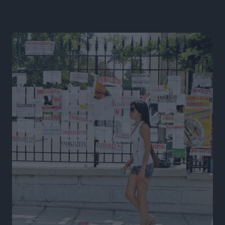
Τοπικές Ειδήσεις
•
πριν 16 ώρες
Τουρισμός: Με θετικό πρόσημο έως τώρα η χρονιά,
παρά τα σκαμπανεβάσματα
Ειδήσεις
•
πριν 16 ώρες
Χαρ. Ναβροζίδης στον RV «Σε τρία χρόνια θα είμαστε
η πιο ψηφιακή Περιφέρεια της χώρας» Δημοπρατείται
το έργο ψηφιακού μετασχηματισμού
Τοπικές Ειδήσεις
•
πριν 16 ώρες
Airbnb vs ξενοδοχεία – Πώς αλλάζει ο χάρτης της
φιλοξενίας
Ειδήσεις
•
πριν 17 ώρες
Γιάννης Χατζής για το νέο Ειδικό Χωροταξικό: Οι
βασικοί οριζόντιοι περιορισμοί παραμένουν –
Κίνδυνος για επενδύσεις, περιουσίες και τοπική