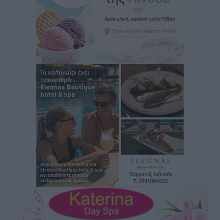
Ειδήσεις
•
πριν 2 ώρες
Οδηγός στη Ρόδο τράκαρε σταθμευμένο αυτοκίνητο,
παρέσυρε 72χρονο και διέφυγε
Τοπικές Ειδήσεις
•
πριν 2 ώρες
Το νέο Ειδικό Χωροταξικό για τον Τουρισμό
ξανασχεδιάζει τον επενδυτικό χάρτη της Ρόδου
Τοπικές Ειδήσεις
•
πριν 3 ώρες
Γιάννης Βασιλάκης: «Η Πρωτοβάθμια Φροντίδα
Υγείας πρέπει να φτάνει σε κάθε γωνιά – Ενισχύουμε
τις δομές, δεν τις αποδυναμώνουμε»
Συνεντεύξεις
•
πριν 3 ώρες
Ιδρυμα Ωνάση: Το όραμα πίσω από τα δύο νέα
σχολεία της Ρόδου
Συνεντεύξεις
•
πριν 3 ώρες