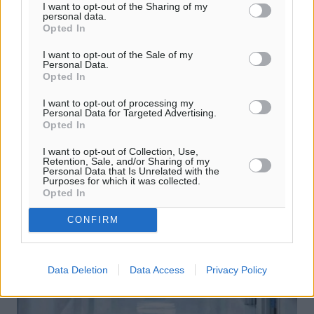
I want to opt-out of the Sharing of my
Η ρυθμιστική αρχή ενέργειας (ΡΑΑΕΥ) προσφέρει στους
personal data.
καταναλωτές μια ευρεία γκάμα εργαλείων με στόχο να
Opted In
τους βοηθήσει να κινηθούν μέσα στη σύγχρονη αγορά, η
οποία είναι πιο ...
I want to opt-out of the Sale of my
Personal Data.
Opted In
12.03.25, 09:50
I want to opt-out of processing my
Personal Data for Targeted Advertising.
Opted In
I want to opt-out of Collection, Use,
Retention, Sale, and/or Sharing of my
Personal Data that Is Unrelated with the
Purposes for which it was collected.
Opted In
CONFIRM
Data Deletion
Data Access
Privacy Policy