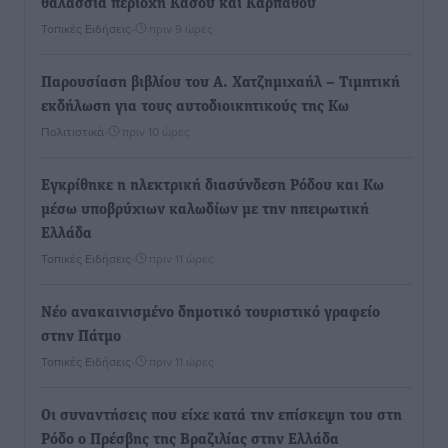
θαλάσσια περιοχή Κάσου και Καρπάθου
Τοπικές Ειδήσεις
•
πριν 9 ώρες
Παρουσίαση βιβλίου του Α. Χατζημιχαήλ – Τιμητική
εκδήλωση για τους αυτοδιοικητικούς της Κω
Πολιτιστικά
•
πριν 10 ώρες
Εγκρίθηκε η ηλεκτρική διασύνδεση Ρόδου και Κω
μέσω υποβρύχιων καλωδίων με την ηπειρωτική
Ελλάδα
Τοπικές Ειδήσεις
•
πριν 11 ώρες
Νέο ανακαινισμένο δημοτικό τουριστικό γραφείο
στην Πάτμο
Τοπικές Ειδήσεις
•
πριν 11 ώρες
Οι συναντήσεις που είχε κατά την επίσκεψη του στη
Ρόδο ο Πρέσβης της Βραζιλίας στην Ελλάδα