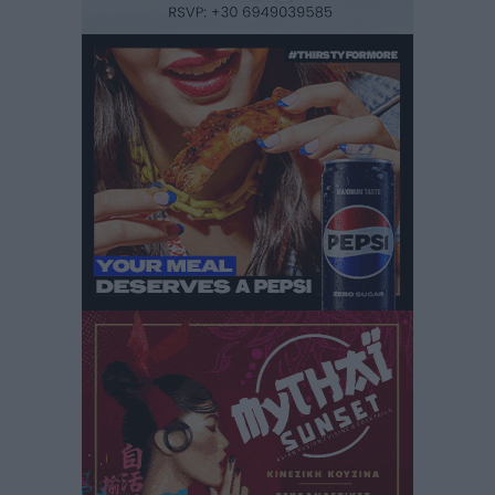
“Η Ευρώπη αντιμετώπιζε το προσφυγικό σαν ταινία
τρόμου” – Η συγκλονιστική μαρτυρία της Χαρούλας
Γιασιράνη στον RV για τα γεγονότα που οδήγησαν στο
Σύμφωνο της Λέρου
Τοπικές Ειδήσεις
•
πριν 12 ώρες
Συναυλία με τον Γιάννη Κότσιρα στις 21 Αυγούστου
Πολιτιστικά
•
πριν 12 ώρες
Έκτακτη συνεδρίαση της Δημοτικής Επιτροπής Ρόδου
αύριο Παρασκευή 7 Αυγούστου
Τοπικές Ειδήσεις
•
πριν 12 ώρες
ΑΕΡΑ: Δεν σταματάει να ενισχύεται, νέο απόκτημα ο
Μητρόπουλος
Αθλητικά
•
πριν 13 ώρες
Κλεάνθης: Δουλειές μετά ευχαριστιών στο γήπεδο,