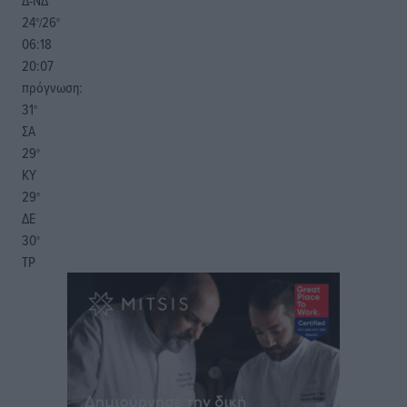
Δ-ΝΔ
24
26
°/
°
06:18
20:07
πρόγνωση:
31
°
ΣΑ
29
°
ΚΥ
29
°
ΔΕ
30
°
ΤΡ