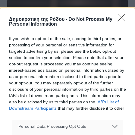
Δημοκρατική της Ρόδου -
Do Not Process My
Personal Information
If you wish to opt-out of the sale, sharing to third parties, or
processing of your personal or sensitive information for
targeted advertising by us, please use the below opt-out
section to confirm your selection. Please note that after your
opt-out request is processed you may continue seeing
interest-based ads based on personal information utilized by
us or personal information disclosed to third parties prior to
your opt-out. You may separately opt-out of the further
disclosure of your personal information by third parties on the
IAB’s list of downstream participants. This information may
Στα τέλη Μαρτίου έρχεται η υπηρεσία
also be disclosed by us to third parties on the
IAB’s List of
Downstream Participants
that may further disclose it to other
μιας στάσης της ΡΑΑΕΥ για να
third parties.
βρίσκουν οι καταναλωτές εύκολα
λύσεις εξοικονόμησης ενέργειας
Personal Data Processing Opt Outs