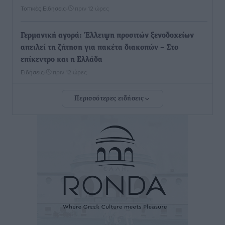
Τοπικές Ειδήσεις
•
πριν 12 ώρες
Γερμανική αγορά: Έλλειψη προσιτών ξενοδοχείων
απειλεί τη ζήτηση για πακέτα διακοπών – Στο
επίκεντρο και η Ελλάδα
Ειδήσεις
•
πριν 12 ώρες
Περισσότερες ειδήσεις
Νέο ξενοδοχείο στη Ρόδο για την H Hotels –
Χατζηλαζάρου – Προχωρά καινούργιο ξενοδοχείο
στην Κω
Τοπικές Ειδήσεις
•
πριν 12 ώρες
Αυτοκίνητο μπήκε παράνομα σε μονόδρομο στο
Μαστιχάρι – Αναποδογύρισε όχημα με μητέρα και
5χρονο παιδί
Τοπικές Ειδήσεις
•
πριν 12 ώρες