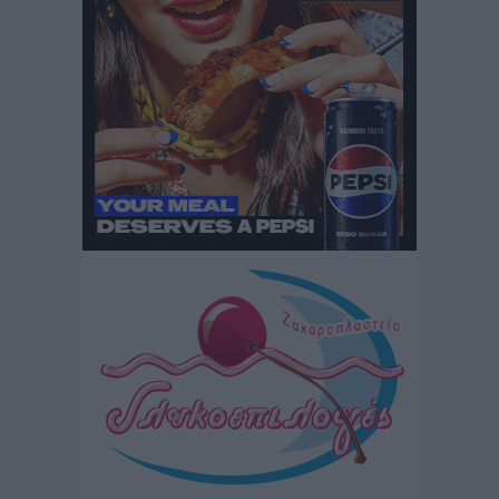
Πολιτιστικά
•
πριν 3 ώρες
Έκτακτη συνεδρίαση της Δημοτικής Επιτροπής Ρόδου
αύριο Παρασκευή 7 Αυγούστου
Τοπικές Ειδήσεις
•
πριν 3 ώρες
ΑΕΡΑ: Δεν σταματάει να ενισχύεται, νέο απόκτημα ο
Μητρόπουλος
Αθλητικά
•
πριν 3 ώρες
Κλεάνθης: Δουλειές μετά ευχαριστιών στο γήπεδο,
ατομικό για δύο
Αθλητικά
•
πριν 3 ώρες
Φοίβος: Εν αναμονή του Νίκου Λαζίδη
Αθλητικά
•
πριν 3 ώρες