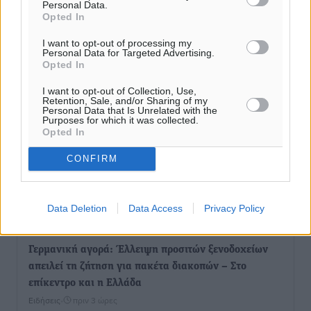
Personal Data.
Opted In
Εγκρίθηκε η ηλεκτρική διασύνδεση Ρόδου και Κω
μέσω υποβρύχιων καλωδίων με την ηπειρωτική
I want to opt-out of processing my
Ελλάδα
Personal Data for Targeted Advertising.
Opted In
Τοπικές Ειδήσεις
•
πριν 1 ώρα
I want to opt-out of Collection, Use,
Retention, Sale, and/or Sharing of my
Νέο ανακαινισμένο δημοτικό τουριστικό γραφείο
Personal Data that Is Unrelated with the
Purposes for which it was collected.
στην Πάτμο
Opted In
Τοπικές Ειδήσεις
•
πριν 2 ώρες
CONFIRM
Οι συναντήσεις που είχε κατά την επίσκεψη του στη
Ρόδο ο Πρέσβης της Βραζιλίας στην Ελλάδα
Data Deletion
Data Access
Privacy Policy
Τοπικές Ειδήσεις
•
πριν 2 ώρες
Γερμανική αγορά: Έλλειψη προσιτών ξενοδοχείων
απειλεί τη ζήτηση για πακέτα διακοπών – Στο
επίκεντρο και η Ελλάδα
Ειδήσεις
•
πριν 3 ώρες