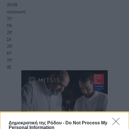
20:08
πρόγνωση:
33
°
ΠΑ
28
°
ΣΑ
29
°
ΚΥ
29
°
ΔΕ
Δημοκρατική της Ρόδου -
Do Not Process My
Personal Information