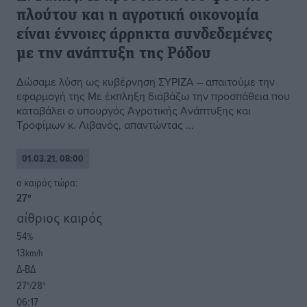
πλούτου και η αγροτική οικονομία
είναι έννοιες άρρηκτα συνδεδεμένες
με την ανάπτυξη της Ρόδου
Δώσαμε λύση ως κυβέρνηση ΣΥΡΙΖΑ – απαιτούμε την
εφαρμογή της Με έκπληξη διαβάζω την προσπάθεια που
καταβάλει ο υπουργός Αγροτικής Ανάπτυξης και
Τροφίμων κ. Λιβανός, απαντώντας ...
01.03.21, 08:00
o καιρός τώρα:
27
°
αίθριος καιρός
54
%
13
km/h
Δ-ΒΔ
27
28
°/
°
06:17