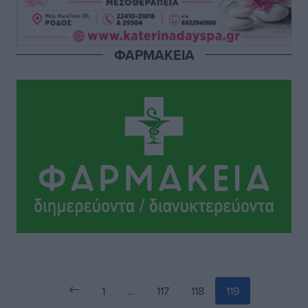
Τοπικές Ειδήσεις
•
πριν 4 ώρες
Γ.Σ. Διαγόρας: Στα «κυανέρυθρα» ο Janni Pembe
ΦΑΡΜΑΚΕΙΑ
Αθλητικά
•
πριν 5 ώρες
Σύλληψη 21χρονου για ναρκωτικά στη Ρόδο
Τοπικές Ειδήσεις
•
πριν 6 ώρες
1
…
117
118
119