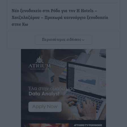
Νέο ξενοδοχείο στη Ρόδο για την H Hotels –
Χατζηλαζάρου – Προχωρά καινούργιο ξενοδοχείο
στην Κω
Τοπικές Ειδήσεις
•
πριν 3 ώρες
Περισσότερες ειδήσεις
Αυτοκίνητο μπήκε παράνομα σε μονόδρομο στο
Μαστιχάρι – Αναποδογύρισε όχημα με μητέρα και
5χρονο παιδί
Τοπικές Ειδήσεις
•
πριν 3 ώρες
“Η Ευρώπη αντιμετώπιζε το προσφυγικό σαν ταινία
τρόμου” – Η συγκλονιστική μαρτυρία της Χαρούλας
Γιασιράνη στον RV για τα γεγονότα που οδήγησαν στο
Σύμφωνο της Λέρου
Τοπικές Ειδήσεις
•
πριν 3 ώρες
Συναυλία με τον Γιάννη Κότσιρα στις 21 Αυγούστου