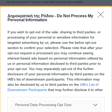
Δημοκρατική της Ρόδου -
Do Not Process My
Personal Information
If you wish to opt-out of the sale, sharing to third parties, or
processing of your personal or sensitive information for
targeted advertising by us, please use the below opt-out
section to confirm your selection. Please note that after your
opt-out request is processed you may continue seeing
Τουρκικός Τύπος: Αιτία πολέμου η
interest-based ads based on personal information utilized by
επέκταση των χωρικών υδάτων της
us or personal information disclosed to third parties prior to
your opt-out. You may separately opt-out of the further
Ελλάδας στα 12 ν.μ. ανατολικά της
disclosure of your personal information by third parties on the
Κρήτης
IAB’s list of downstream participants. This information may
also be disclosed by us to third parties on the
IAB’s List of
“Αιτία πολέμου” χαρακτηρίζει ο τουρκικός Τύπος τα όσα
Downstream Participants
that may further disclose it to other
δήλωσε ο Νίκος Δένδιας για την επέκταση των χωρικών
third parties.
υδάτων στην Κρήτη, για την οποία ξεκαθάρισε πως θα
αφορά ...
Personal Data Processing Opt Outs