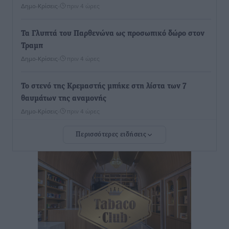
Δημο-Κρίσεις
•
πριν 4 ώρες
Τα Γλυπτά του Παρθενώνα ως προσωπικό δώρο στον
Τραμπ
Δημο-Κρίσεις
•
πριν 4 ώρες
Το στενό της Κρεμαστής μπήκε στη λίστα των 7
θαυμάτων της αναμονής
Δημο-Κρίσεις
•
πριν 4 ώρες
Περισσότερες ειδήσεις
ΣΕΤΕ: Σημαντική θεσμική εξέλιξη η ΚΥΑ για το ΕΧΠ
για τον τουρισμό
Ειδήσεις
•
πριν 4 ώρες
Γ. Χατζημάρκος: “Δύο μεγάλες δεσμεύσεις
Γεωργιάδη” – Κίνητρα για τους γιατρούς των νησιών
και συνεργασία Ρόδου με το Αττικόν για το
Ακτινοθεραπευτικό