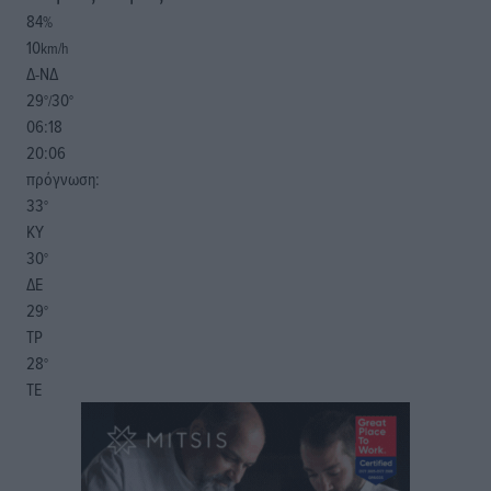
84
%
10
km/h
Δ-ΝΔ
29
30
°/
°
06:18
20:06
πρόγνωση:
33
°
ΚΥ
30
°
ΔΕ
29
°
ΤΡ
28
°
ΤΕ