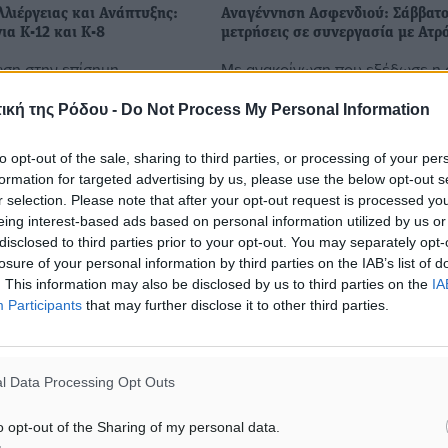
λιέργειας και Ανάπτυξης:
Αναγέννηση Ασφενδιού: Σάββατο
ια Κ-12 και Κ-8
μετρήσεις σε συνεργασία με Ατρ
ση στην επίσημη
Με ανακοίνωση που εξέδωσε η
της η ΕΠΣΔ ενημέρωσε ότι
της Αναγέννησης Ασφενδιού
 σαββατοκύριακο στα
ενημέρωσε ότι το προσεχές Σά
ική της Ρόδου -
Do Not Process My Personal Information
ινού και Αρχαγγέλου θα
24 Νοεμβρίου στο γήπεδο Ζηπα
4η αγωνιστική της Κ-12,
γίνουν μετρήσεις για τους
to opt-out of the sale, sharing to third parties, or processing of your per
ποδοσφαιριστές σε ...
formation for targeted advertising by us, please use the below opt-out s
r selection. Please note that after your opt-out request is processed y
eing interest-based ads based on personal information utilized by us or
19.11.18, 17:19
disclosed to third parties prior to your opt-out. You may separately opt-
losure of your personal information by third parties on the IAB’s list of
. This information may also be disclosed by us to third parties on the
IA
Participants
that may further disclose it to other third parties.
l Data Processing Opt Outs
o opt-out of the Sharing of my personal data.