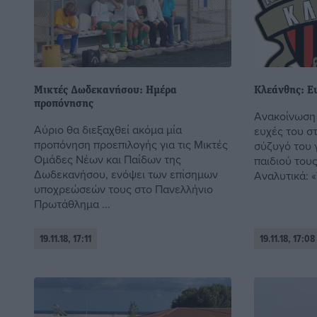
Μικτές Δωδεκανήσου: Ημέρα
Κλεάνθης: Ε
προπόνησης
Ανακοίνωση 
Αύριο θα διεξαχθεί ακόμα μία
ευχές του σ
προπόνηση προεπιλογής για τις Μικτές
σύζυγό του 
Ομάδες Νέων και Παίδων της
παιδιού του
Δωδεκανήσου, ενόψει των επίσημων
Αναλυτικά: «Τ
υποχρεώσεών τους στο Πανελλήνιο
Πρωτάθλημα ...
19.11.18, 17:11
19.11.18, 17:08