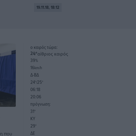
19.11.18, 18:12
o καιρός τώρα:
αίθριος καιρός
24
°
39
%
16
km/h
Δ-ΒΔ
24
25
°/
°
06:18
20:06
πρόγνωση:
31
°
α
ΚΥ
29
°
ΔΕ
η που