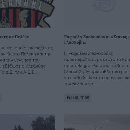
υχές σε Πελέκη
Ραφαέλα Σπανουδάκη: «Στόχος 
Γλασκόβη»
με την οποία εκφράζει τις
Η Ραφαέλα Σπανουδάκη
τον Κώστα Πελέκη και την
προετοιμάζεται με στόχο το Ευ
για την γέννηση του
πρωτάθλημα κλειστού στίβου σ
ς, εξέδωσε ο Κλεάνθης.
Γλασκόβη. Η πρωταθλήτριά μας 
ο Δ.Σ. του Α.Ε.Σ ...
να επιβεβαιώσει τα προγνωστικ
την θέλουν να ...
19.11.18, 17:05