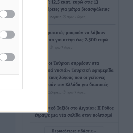
ΥΠΑΑΤ: 12,5 εκατ. ευρώ στις 13
Περιφέρειες για μέτρα βιοασφάλειας
Τοπικές Ειδήσεις
•
πριν 7 ώρες
ι» ο
Ποιοι φοιτητές μπορούν να λάβουν
πεδο
ενίσχυση για στέγη έως 2.500 ευρώ
της θα
Ειδήσεις
•
πριν 7 ώρες
στο
του ...
«Γιατί οι Τούρκοι συρρέουν στα
ελληνικά νησιά»: Τουρκική εφημερίδα
εξηγεί τους λόγους που οι γείτονες
προτιμούν την Ελλάδα για διακοπές
Τοπικές Ειδήσεις
•
πριν 7 ώρες
«Μουσικό Ταξίδι στο Αιγαίο»: Η Ρόδος
έγραψε μια νέα σελίδα στον πολιτισμό
Πολιτιστικά
•
πριν 8 ώρες
Περισσότερες ειδήσεις