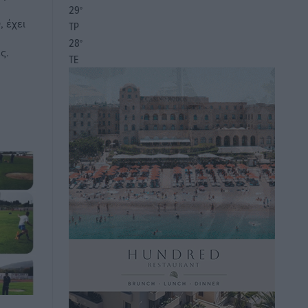
29
°
 έχει
ΤΡ
28
°
ς.
ΤΕ