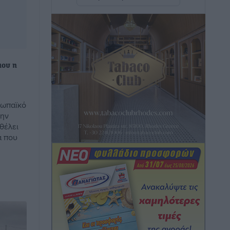
Άμεσα μέτρα για την ενίσχυση του
Νοσοκομείου Ρόδου και αντιμετώπιση
των ελλείψεων προσωπικού
ανακοίνωσε ο Άδωνις Γεωργιάδης
Τοπικές Ειδήσεις
•
πριν 8 ώρες
μου η
Iατρικός Σύλλογος Ροδου προς Α.
Γεωργιάδη: Στρατηγικές Προτάσεις για
ρωπαϊκό
την Ενίσχυση της Δημόσιας Υγείας στη
την
θέλει
Νησιωτική Ελλάδα και στα
ά που
Νοσοκομεία της Γ΄ Ζώνης
Τοπικές Ειδήσεις
•
πριν 8 ώρες
Πάνθηρες: Ξεκίνησαν αισιόδοξοι για
την παρθενική “πτήση” τους
Αθλητικά
•
πριν 8 ώρες