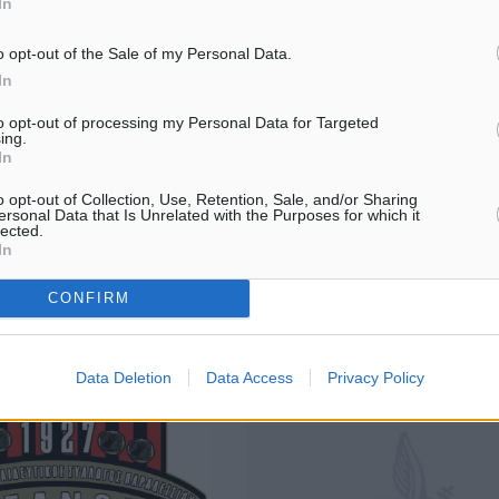
In
o opt-out of the Sale of my Personal Data.
In
: Πέμπτη το ντέρμπι
Πολυβώτης- Ασπίδα Σ.: «Σφυρίζε
Μοσχάτος
22 Νοεμβρίου θα ανοίξει η
to opt-out of processing my Personal Data for Targeted
ing.
Αύριο στις 11:30 το πρωί στο γή
6ης αγωνιστικής του
In
της Νισύρου ο τοπικός Πολυβώ
ος της Β’ Κατηγορίας
υποδεχθεί την Ασπίδα Σαλάκου 
ο, καθώς στις 12:00 το
o opt-out of Collection, Use, Retention, Sale, and/or Sharing
παιχνίδι που θα ολοκληρώσει το
ο γήπεδο της Τήλου ο
ersonal Data that Is Unrelated with the Purposes for which it
lected.
πρόγραμμα της 5ης αγωνιστικής 
In
CONFIRM
19.11.18, 17:12
Data Deletion
Data Access
Privacy Policy