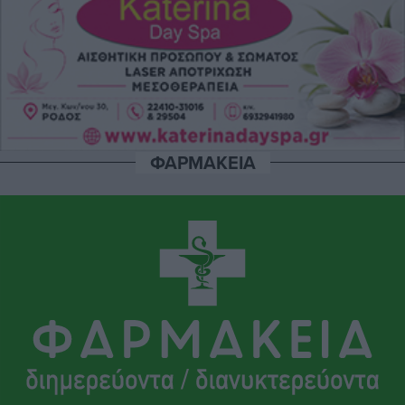
επιτελείο
Αθλητικά
•
πριν 7 ώρες
Γ.Σ. Διαγόρας: Το οργανόγραμμα των Ακαδημιών
Αθλητικά
•
πριν 7 ώρες
ΦΑΡΜΑΚΕΙΑ