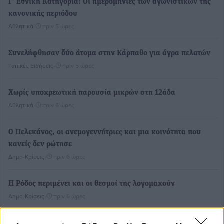
Γ’ Εθνική Κατηγορία: Οι ημερομηνίες των αγωνιστικών της
κανονικής περιόδου
Αθλητικά
•
πριν 5 ώρες
Συνελήφθησαν δύο άτομα στην Κάρπαθο για άγρα πελατών
Τοπικές Ειδήσεις
•
πριν 5 ώρες
Χωρίς υποχρεωτική παρουσία μικρών στη 12άδα
Αθλητικά
•
πριν 6 ώρες
Ο Πελεκάνος, οι ανεμογεννήτριες και μια κοινότητα που
κανείς δεν ρώτησε
Δημο-Κρίσεις
•
πριν 6 ώρες
Η Ρόδος περιμένει και οι θεσμοί της λογομαχούν
Δημο-Κρίσεις
•
πριν 6 ώρες
Τα Γλυπτά του Παρθενώνα ως προσωπικό δώρο στον Τραμπ