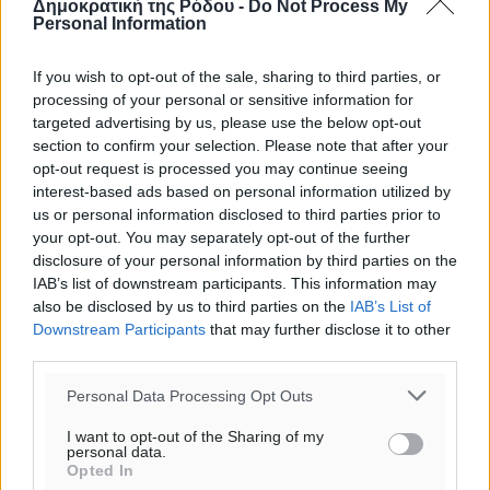
Δημοκρατική της Ρόδου -
Do Not Process My
Personal Information
Δημο-Κρίσεις
•
πριν 6 ώρες
If you wish to opt-out of the sale, sharing to third parties, or
Το στενό της Κρεμαστής μπήκε στη λίστα των 7 θαυμάτων
processing of your personal or sensitive information for
της αναμονής
targeted advertising by us, please use the below opt-out
Δημο-Κρίσεις
•
πριν 6 ώρες
section to confirm your selection. Please note that after your
opt-out request is processed you may continue seeing
interest-based ads based on personal information utilized by
ΣΕΤΕ: Σημαντική θεσμική εξέλιξη η ΚΥΑ για το ΕΧΠ για τον
us or personal information disclosed to third parties prior to
τουρισμό
your opt-out. You may separately opt-out of the further
Περισσότερες ειδήσεις
Ειδήσεις
•
πριν 6 ώρες
disclosure of your personal information by third parties on the
IAB’s list of downstream participants. This information may
also be disclosed by us to third parties on the
IAB’s List of
Γ. Χατζημάρκος: “Δύο μεγάλες δεσμεύσεις Γεωργιάδη” –
Downstream Participants
that may further disclose it to other
Κίνητρα για τους γιατρούς των νησιών και συνεργασία
third parties.
Ρόδου με το Αττικόν για το Ακτινοθεραπευτικό
Τοπικές Ειδήσεις
•
πριν 6 ώρες
Personal Data Processing Opt Outs
I want to opt-out of the Sharing of my
Σούπερ μάρκετ: Διευρύνεται η εθνική πρωτοβουλία για τις
personal data.
Opted In
τιμές – Eρχονται νέες συμμετοχές εταιρειών