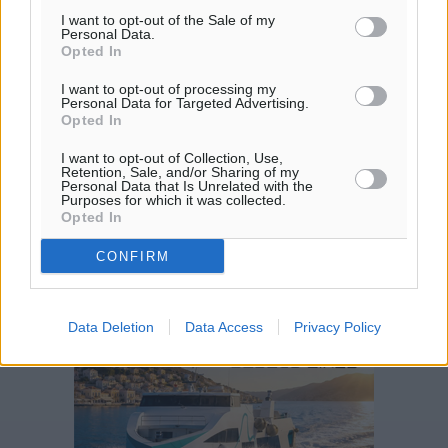
Ειδήσεις
•
πριν 6 ώρες
I want to opt-out of the Sale of my
Personal Data.
Opted In
Συνελήφθησαν έξι άτομα για ηχορύπανση από καταστήματα
I want to opt-out of processing my
στο Νότιο Αιγαίο
Personal Data for Targeted Advertising.
Τοπικές Ειδήσεις
•
πριν 6 ώρες
Opted In
I want to opt-out of Collection, Use,
15 Αυγούστου 2026: Πώς θα πληρωθούν όσοι εργαστούν την
Retention, Sale, and/or Sharing of my
Personal Data that Is Unrelated with the
αργία – Τι ισχύει για πενθήμερο, εξαήμερο και άδειες
Purposes for which it was collected.
Opted In
Ειδήσεις
•
πριν 6 ώρες
CONFIRM
Πλούσιο πολιτιστικό πρόγραμμα τον Αύγουστο από τον Δήμο
Ρόδου
Πολιτιστικά
•
πριν 7 ώρες
Data Deletion
Data Access
Privacy Policy
Βασίλης Υψηλάντης: Ξεμπλοκάρει η έκδοση και
παραχώρηση οριστικών τίτλων κυριότητας για 224 εργατικές
κατοικίες στη Ρόδο
Τοπικές Ειδήσεις
•
πριν 7 ώρες