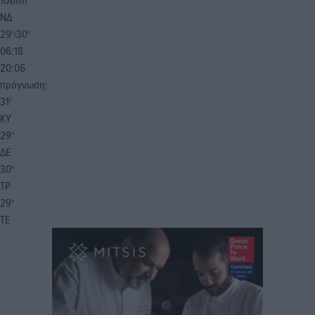
10
km/h
ΝΔ
29
30
°/
°
06:18
20:06
πρόγνωση:
31
°
ΚΥ
29
°
ΔΕ
30
°
ΤΡ
29
°
ΤΕ