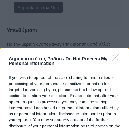
Υπενθύμιση:
Για την μερική αναπαραγωγή της είδησης από άλλες
ιστοσελίδες είναι απαραίτητη η χρήση του παρακάτω
παρεχόμενου συνδέσμου παραπομπής προς το άρθρο
Δημοκρατική της Ρόδου -
Do Not Process My
Personal Information
της Δημοκρατικής.
If you wish to opt-out of the sale, sharing to third parties, or
processing of your personal or sensitive information for
targeted advertising by us, please use the below opt-out
section to confirm your selection. Please note that after your
o καιρός τώρα:
opt-out request is processed you may continue seeing
interest-based ads based on personal information utilized by
29
°
us or personal information disclosed to third parties prior to
αίθριος καιρός
your opt-out. You may separately opt-out of the further
57
%
disclosure of your personal information by third parties on the