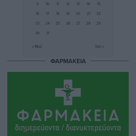
Αστυπάλαια: Το φως που μένει αναμμένο στο κάστρο
9
10
11
12
13
14
15
Τοπικές Ειδήσεις
•
πριν 4 ώρες
16
17
18
19
20
21
22
23
24
25
26
27
28
29
Τουρισμός: «Φτωχός συγγενής κάμπινγκ και
30
31
τροχόσπιτα
Ειδήσεις
•
πριν 4 ώρες
« Νοέ
Ιαν »
Έφυγε από τη ζωή ο επί σειρά ετών εφημέριος στον
ΦΑΡΜΑΚΕΙΑ
ιερό Ναό του Αγίου Νικολάου Παστίδας Μιχαήλ
Καψάλης
Τοπικές Ειδήσεις
•
πριν 21 ώρες
Αποκαλυπτήρια για την «Ατζέντα 2030» από το βήμα
της ΔΕΘ
Ειδήσεις
•
πριν 23 ώρες
Από την παράδοση της Ρόδου στα ερευνητικά
εργαστήρια: Το μελεκούνι αποκτά διεθνές