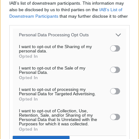
13
km/h
IAB’s list of downstream participants. This information may
ΒΔ
also be disclosed by us to third parties on the
IAB’s List of
Downstream Participants
that may further disclose it to other
30
31
°/
°
third parties.
06:20
20:04
Personal Data Processing Opt Outs
πρόγνωση:
I want to opt-out of the Sharing of my
31
°
personal data.
ΤΡ
Opted In
28
°
I want to opt-out of the Sale of my
ΤΕ
Personal Data.
29
°
Opted In
ΠΕ
I want to opt-out of processing my
30
°
Personal Data for Targeted Advertising.
ΠΑ
Opted In
I want to opt-out of Collection, Use,
Retention, Sale, and/or Sharing of my
Personal Data that Is Unrelated with the
Purposes for which it was collected.
Opted In