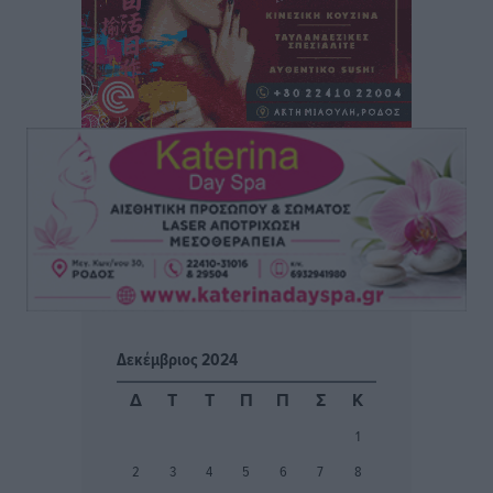
της Πολιτικής Προστασίας και ο Χάρτης Πρόβλεψης
Πυρκαγιάς
Ειδήσεις
•
πριν 4 ώρες
ΑΑΔΕ: Αυξάνονται οι «καρφωτές» για φοροδιαφυγή
– Στο μικροσκόπιο τουριστικοί προορισμοί, ταμειακές
και συναλλαγές POS
Ειδήσεις
•
πριν 4 ώρες
Δημόσιο: Το νέο καθεστώς επιλογής προϊσταμένων, τι
προβλέπει το νομοσχέδιο του Υπ. Εσωτερικών
Ειδήσεις
•
πριν 4 ώρες
Δεκέμβριος 2024
Ποιες κατηγορίες καταστημάτων συγκεντρώνουν τη
Δ
Τ
Τ
Π
Π
Σ
Κ
μεγαλύτερη κίνηση
1
Ειδήσεις
•
πριν 4 ώρες
2
3
4
5
6
7
8