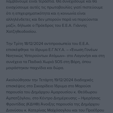
λαμβάνουμε είναι τεράστια. Θα συνεχίσουμε και θα
ενισχύσουμε αυτές τις πρωτοβουλίες γιατί πιστεύουμε
ότι η επιχειρηματικότητα και η κοινωνία είναι
αλληλένδετες και δεν μπορούν παρά να πορεύονται
μαζί», δήλωσε ο Πρόεδρος του Ε.Ε.Α. Γιάννης
Χατζηθεοδοσίου.
Την Τρίτη 18/12/2024 αντιπροσωπεία του Ε.Ε.Α.
επισκέφθηκε το ίδρυμα Ε.Γ.Ν.Υ.Α. – «Ένωση Γονέων
Νοητικώς Υστερούντων Ατόμων»- στο Λαγονήσι και στη
συνέχεια τα Παιδικά Χωριά SOS στη Βάρη, όπου
μοιράστηκαν παιχνίδια και δώρα.
Ακολούθησαν την Τετάρτη 19/12/2024 διαδοχικές
επισκέψεις στο Σικιαρίδειο Ίδρυμα στο Μαρούσι
παρουσία του Δημάρχου Αμαρουσίου κ. Θεόδωρου
Αμπατζόγλου, στο Κέντρο Διημέρευσης – Ημερήσιας
Φροντίδας (ΚΔΗΦ) Άνοιξης παρουσία της Δημάρχου
Διονύσου κ. Κατερίνας Μαϊχόσογλου και του Προέδρου