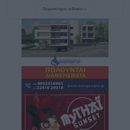
Περισσότερες ειδήσεις
Την Παρασκευή 21 Αυγούστου η τελετή εγκαινίων
του νέου Περιφερειακού Πολυδύναμου Ιατρείου
Γενναδίου παρουσία του Άδωνι Γεωργιάδη
Τοπικές Ειδήσεις
•
πριν 2 ώρες
Στη Λέρο ο πρόεδρος του ΠΑΣΟΚ Νίκος Ανδρουλάκης
Τοπικές Ειδήσεις
•
πριν 2 ώρες
Στα 2-2,35 GW ο στόχος για τα πρώτα υπεράκτια
αιολικά πάρκα που θα λειτουργήσουν στη χώρα μας
Ειδήσεις
•
πριν 3 ώρες
Η Ελλάδα κρατά το τουριστικό momentum, παρά τις
γεωπολιτικές αναταράξεις
Ειδήσεις
•
πριν 3 ώρες
Σε κόκκινο συναγερμό επτά Περιφέρειες – Οι οδηγίες