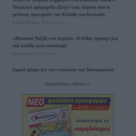
«Γιατί οι Τούρκοι συρρέουν στα ελληνικά νησιά»:
Τουρκική εφημερίδα εξηγεί τους λόγους που οι
γείτονες προτιμούν την Ελλάδα για διακοπές
Τοπικές Ειδήσεις
•
πριν 11 ώρες
«Μουσικό Ταξίδι στο Αιγαίο»: Η Ρόδος έγραψε μια
νέα σελίδα στον πολιτισμό
Πολιτιστικά
•
πριν 11 ώρες
Άμεσα μέτρα για την ενίσχυση του Νοσοκομείου
Ρόδου και αντιμετώπιση των ελλείψεων προσωπικού
Περισσότερες ειδήσεις
ανακοίνωσε ο Άδωνις Γεωργιάδης
Τοπικές Ειδήσεις
•
πριν 11 ώρες
Iατρικός Σύλλογος Ροδου προς Α. Γεωργιάδη:
Στρατηγικές Προτάσεις για την Ενίσχυση της
Δημόσιας Υγείας στη Νησιωτική Ελλάδα και στα
Νοσοκομεία της Γ΄ Ζώνης