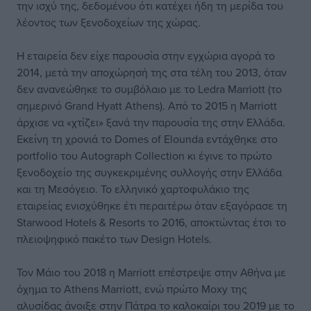
την ισχύ της, δεδομένου ότι κατέχει ήδη τη μερίδα του
λέοντος των ξενοδοχείων της χώρας.
Η εταιρεία δεν είχε παρουσία στην εγχώρια αγορά το
2014, μετά την αποχώρησή της στα τέλη του 2013, όταν
δεν ανανεώθηκε το συμβόλαιο με το Ledra Marriott (το
σημερινό Grand Hyatt Athens). Από το 2015 η Marriott
άρχισε να «χτίζει» ξανά την παρουσία της στην Ελλάδα.
Εκείνη τη χρονιά το Domes of Elounda εντάχθηκε στο
portfolio του Autograph Collection κι έγινε το πρώτο
ξενοδοχείο της συγκεκριμένης συλλογής στην Ελλάδα
και τη Μεσόγειο. Το ελληνικό χαρτοφυλάκιο της
εταιρείας ενισχύθηκε έτι περαιτέρω όταν εξαγόρασε τη
Starwood Hotels & Resorts το 2016, αποκτώντας έτσι το
πλειοψηφικό πακέτο των Design Hotels.
Τον Μάιο του 2018 η Marriott επέστρεψε στην Αθήνα με
όχημα το Athens Marriott, ενώ πρώτο Moxy της
αλυσίδας άνοιξε στην Πάτρα το καλοκαίρι του 2019 με το