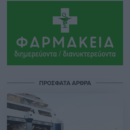
Το Yucatan Show έρχεται στη Ρόδο με τον Frankie
Lluc
Πολιτιστικά
•
πριν 15 ώρες
Σι Τζέι Χάρις: «Να πανηγυρίσουμε πολλές νίκες μαζί»
Αθλητικά
•
πριν 15 ώρες
Ροδήλιος: Ο απολογισμός από το Πανελλήνιο
Πρωτάθλημα Πίστας
Αθλητικά
•
πριν 15 ώρες
ΠΡΟΣΦΑΤΑ ΑΡΘΡΑ
Διαγόρας: Μετεγγραφικό ντεμαράζ
Αθλητικά
•
πριν 15 ώρες
Γ.Σ. Διαγόρας: Εντατική προετοιμασία και επιστροφή
Ρίζου στις Ακαδημίες
Αθλητικά
•
πριν 15 ώρες