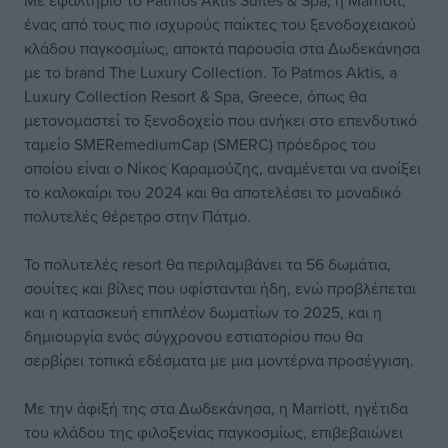
Με εφαλτήριο το Patmos Aktis Suites & Spa, η Marriott,
ένας από τους πιο ισχυρούς παίκτες του ξενοδοχειακού
κλάδου παγκοσμίως, αποκτά παρουσία στα Δωδεκάνησα
με το brand The Luxury Collection. Το Patmos Aktis, a
Luxury Collection Resort & Spa, Greece, όπως θα
μετονομαστεί το ξενοδοχείο που ανήκει στο επενδυτικό
ταμείο SMERemediumCap (SMERC) πρόεδρος του
οποίου είναι ο Νίκος Καραμούζης, αναμένεται να ανοίξει
το καλοκαίρι του 2024 και θα αποτελέσει το μοναδικό
πολυτελές θέρετρο στην Πάτμο.
Το πολυτελές resort θα περιλαμβάνει τα 56 δωμάτια,
σουίτες και βίλες που υφίστανται ήδη, ενώ προβλέπεται
και η κατασκευή επιπλέον δωματίων το 2025, και η
δημιουργία ενός σύγχρονου εστιατορίου που θα
σερβίρει τοπικά εδέσματα με μια μοντέρνα προσέγγιση.
Με την άφιξή της στα Δωδεκάνησα, η Marriott, ηγέτιδα
του κλάδου της φιλοξενίας παγκοσμίως, επιβεβαιώνει