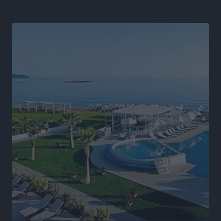
αλλάξει στην Πολιτική Προστασί
Ειδήσεις
•
πριν 16 ώρες
Άδωνις Γεωργιάδης στον RV: “Στο υπουργείο
εξετάζουμε την θεσμοθέτηση τρίτης κατηγορίας
κινήτρων, ειδικά για τα νοσοκομεία στα νησιά”
Τοπικές Ειδήσεις
•
πριν 16 ώρες
Θετικό κλίμα και κοινό όραμα για την ανάδειξη της
ιστορίας της Ρόδου στο Αεροδρόμιο «Διαγόρας»
Τοπικές Ειδήσεις
•
πριν 16 ώρες
Αντώνης Καμπουράκης: «Ένα σπουδαίο έργο
πολιτισμού για τη Ρόδο, που σχεδιάσαμε και
εξασφαλίσαμε τη χρηματοδότησή του, γίνεται
πραγματικότητα»
Τοπικές Ειδήσεις
•
πριν 16 ώρες