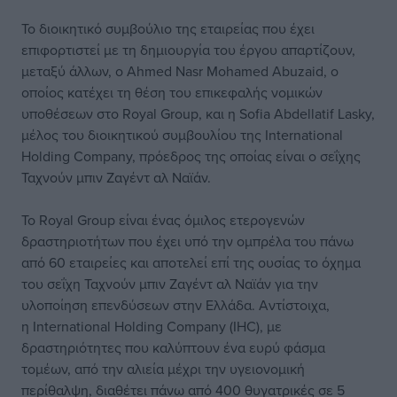
Το διοικητικό συμβούλιο της εταιρείας που έχει
επιφορτιστεί με τη δημιουργία του έργου απαρτίζουν,
μεταξύ άλλων, ο Ahmed Nasr Mohamed Abuzaid, ο
οποίος κατέχει τη θέση του επικεφαλής νομικών
υποθέσεων στο Royal Group, και η Sofia Abdellatif Lasky,
μέλος του διοικητικού συμβουλίου της International
Holding Company, πρόεδρος της οποίας είναι ο σεΐχης
Ταχνούν μπιν Ζαγέντ αλ Ναϊάν.
Το Royal Group είναι ένας όμιλος ετερογενών
δραστηριοτήτων που έχει υπό την ομπρέλα του πάνω
από 60 εταιρείες και αποτελεί επί της ουσίας το όχημα
του σεΐχη Ταχνούν μπιν Ζαγέντ αλ Ναϊάν για την
υλοποίηση επενδύσεων στην Ελλάδα. Αντίστοιχα,
η International Holding Company (IHC), με
δραστηριότητες που καλύπτουν ένα ευρύ φάσμα
τομέων, από την αλιεία μέχρι την υγειονομική
περίθαλψη, διαθέτει πάνω από 400 θυγατρικές σε 5