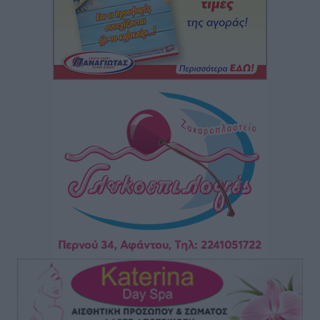
Τοπικές Ειδήσεις
•
πριν 12 ώρες
Πάνθηρες: Ξεκίνησαν αισιόδοξοι για την παρθενική
“πτήση” τους
Αθλητικά
•
πριν 12 ώρες
Άρης Αρχαγγέλου: Στο πλευρό του άτυχου Ιάκωβου
Θωμά
Αθλητικά
•
πριν 12 ώρες
Φοίβος: Η μεγάλη επιστροφή του Μπρένο Σαλβατιέρα
Αθλητικά
•
πριν 12 ώρες
Κλεάνθης: Έτοιμες οι κάρτες διαρκείας της νέας
σεζόν
Αθλητικά
•
πριν 12 ώρες