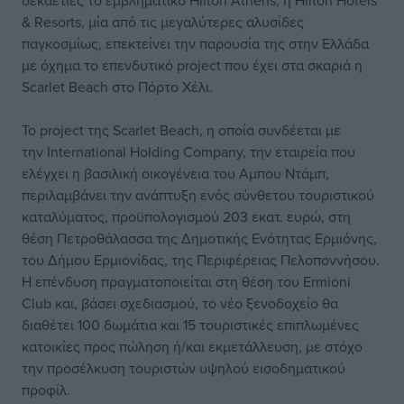
δεκαετίες το εμβληματικό Hilton Athens, η Hilton Hotels
& Resorts, μία από τις μεγαλύτερες αλυσίδες
παγκοσμίως, επεκτείνει την παρουσία της στην Ελλάδα
με όχημα το επενδυτικό project που έχει στα σκαριά η
Scarlet Beach στο Πόρτο Χέλι.
Το project της Scarlet Beach, η οποία συνδέεται με
την International Holding Company, την εταιρεία που
ελέγχει η βασιλική οικογένεια του Αμπου Ντάμπ,
περιλαμβάνει την ανάπτυξη ενός σύνθετου τουριστικού
καταλύματος, προϋπολογισμού 203 εκατ. ευρώ, στη
θέση Πετροθάλασσα της Δημοτικής Ενότητας Ερμιόνης,
του Δήμου Ερμιονίδας, της Περιφέρειας Πελοποννήσου.
Η επένδυση πραγματοποιείται στη θέση του Ermioni
Club και, βάσει σχεδιασμού, το νέο ξενοδοχείο θα
διαθέτει 100 δωμάτια και 15 τουριστικές επιπλωμένες
κατοικίες προς πώληση ή/και εκμετάλλευση, με στόχο
την προσέλκυση τουριστών υψηλού εισοδηματικού
προφίλ.