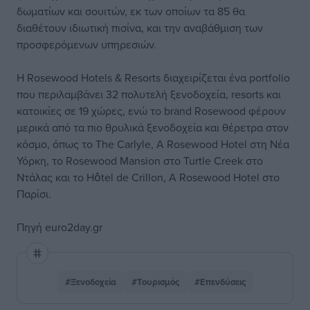
δωματίων και σουιτών, εκ των οποίων τα 85 θα
διαθέτουν ιδιωτική πισίνα, και την αναβάθμιση των
προσφερόμενων υπηρεσιών.
Η Rosewood Hotels & Resorts διαχειρίζεται ένα portfolio
που περιλαμβάνει 32 πολυτελή ξενοδοχεία, resorts και
κατοικίες σε 19 χώρες, ενώ το brand Rosewood φέρουν
μερικά από τα πιο θρυλικά ξενοδοχεία και θέρετρα στον
κόσμο, όπως το The Carlyle, A Rosewood Hotel στη Νέα
Υόρκη, το Rosewood Mansion στο Turtle Creek στο
Ντάλας και το Hôtel de Crillon, A Rosewood Hotel στο
Παρίσι.
Πηγή
euro2day.gr
#Ξενοδοχεία
#Τουρισμός
#Επενδύσεις