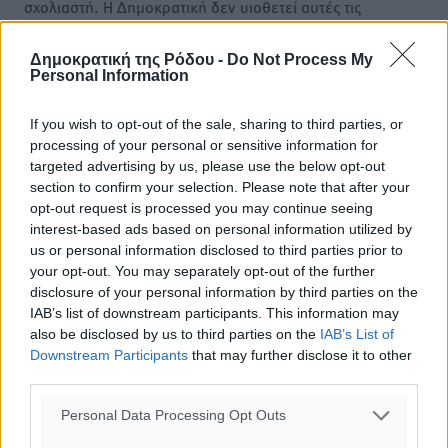
σχολιαστή. Η Δημοκρατική δεν υιοθετεί αυτές τις
απόψεις. Διατηρούμε το δικαίωμα να διαγράψουμε όποια
σχόλια θεωρούμε προσβλητικά ή περιέχουν ύβρεις, χωρίς
Δημοκρατική της Ρόδου -
Do Not Process My
Personal Information
καμμία προειδοποίηση. Χρήστες που δεν τηρούν τους
όρους χρήσης αποκλείονται.
If you wish to opt-out of the sale, sharing to third parties, or
processing of your personal or sensitive information for
targeted advertising by us, please use the below opt-out
Προσθέστε ένα σχόλιο
section to confirm your selection. Please note that after your
opt-out request is processed you may continue seeing
interest-based ads based on personal information utilized by
Το E-mail δεν θα δημοσιευτεί.
us or personal information disclosed to third parties prior to
Πρέπει να συμπληρωθούν όλα τα πεδία για την
your opt-out. You may separately opt-out of the further
υποβολή του σχολίου.
disclosure of your personal information by third parties on the
IAB’s list of downstream participants. This information may
also be disclosed by us to third parties on the
IAB’s List of
Όνοματεπώνυμο
Email
Downstream Participants
that may further disclose it to other
third parties.
Personal Data Processing Opt Outs
Φύλαξε τα στοιχεία μου για την επόμενη φορά.