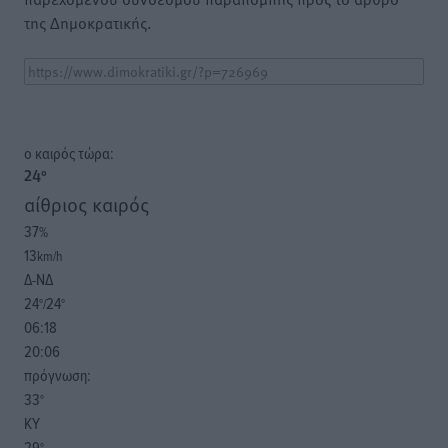
της Δημοκρατικής.
o καιρός τώρα:
24
°
αίθριος καιρός
37
%
13
km/h
Δ-ΝΔ
24
24
°/
°
06:18
20:06
πρόγνωση:
33
°
ΚΥ
29
°