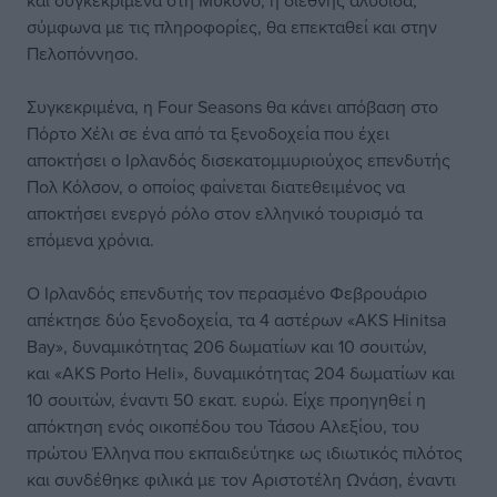
και συγκεκριμένα στη Μύκονο, η διεθνής αλυσίδα,
σύμφωνα με τις πληροφορίες, θα επεκταθεί και στην
Πελοπόννησο.
Συγκεκριμένα, η Four Seasons θα κάνει απόβαση στο
Πόρτο Χέλι σε ένα από τα ξενοδοχεία που έχει
αποκτήσει ο Ιρλανδός δισεκατομμυριούχος επενδυτής
Πολ Κόλσον, ο οποίος φαίνεται διατεθειμένος να
αποκτήσει ενεργό ρόλο στον ελληνικό τουρισμό τα
επόμενα χρόνια.
Ο Ιρλανδός επενδυτής τον περασμένο Φεβρουάριο
απέκτησε δύο ξενοδοχεία, τα 4 αστέρων «AKS Hinitsa
Bay», δυναμικότητας 206 δωματίων και 10 σουιτών,
και «AKS Porto Heli», δυναμικότητας 204 δωματίων και
10 σουιτών, έναντι 50 εκατ. ευρώ. Είχε προηγηθεί η
απόκτηση ενός οικοπέδου του Τάσου Αλεξίου, του
πρώτου Έλληνα που εκπαιδεύτηκε ως ιδιωτικός πιλότος
και συνδέθηκε φιλικά με τον Αριστοτέλη Ωνάση, έναντι