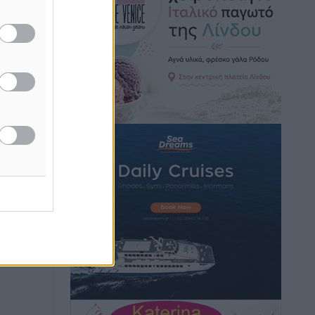
Hotels – Χατζηλαζάρου – Προχωρά
καινούργιο ξενοδοχείο στην Κω
Τοπικές Ειδήσεις
•
πριν 11 ώρες
Αυτοκίνητο μπήκε παράνομα σε
μονόδρομο στο Μαστιχάρι –
Αναποδογύρισε όχημα με μητέρα και
5χρονο παιδί
Τοπικές Ειδήσεις
•
πριν 11 ώρες
“Η Ευρώπη αντιμετώπιζε το
προσφυγικό σαν ταινία τρόμου” – Η
συγκλονιστική μαρτυρία της Χαρούλας
Γιασιράνη στον RV για τα γεγονότα που
οδήγησαν στο Σύμφωνο της Λέρου
Τοπικές Ειδήσεις
•
πριν 11 ώρες
Συναυλία με τον Γιάννη Κότσιρα στις