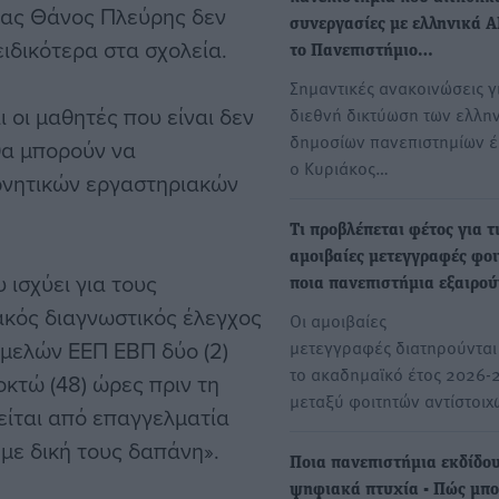
ίας Θάνος Πλεύρης δεν
συνεργασίες με ελληνικά Α
ιδικότερα στα σχολεία.
το Πανεπιστήμιο…
Σημαντικές ανακοινώσεις γ
ι οι μαθητές που είναι δεν
διεθνή δικτύωση των ελλη
δημοσίων πανεπιστημίων 
θα μπορούν να
ο Κυριάκος…
αρνητικών εργαστηριακών
Τι προβλέπεται φέτος για τ
αμοιβαίες μετεγγραφές φοι
ισχύει για τους
ποια πανεπιστήμια εξαιρού
ακός διαγνωστικός έλεγχος
Οι αμοιβαίες
ι μελών ΕΕΠ ΕΒΠ δύο (2)
μετεγγραφές διατηρούνται 
το ακαδημαϊκό έτος 2026-
κτώ (48) ώρες πριν τη
μεταξύ φοιτητών αντίστοι
γείται από επαγγελματία
 με δική τους δαπάνη».
Ποια πανεπιστήμια εκδίδο
ψηφιακά πτυχία - Πώς μπ