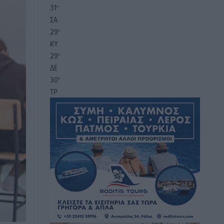
31
°
ΣΑ
29
°
ΚΥ
29
°
ΔΕ
30
°
ΤΡ