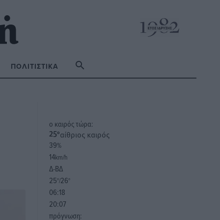
ΠΟΛΙΤΙΣΤΙΚΆ
o καιρός τώρα:
αίθριος καιρός
25
°
39
%
14
km/h
Δ-ΒΔ
25
26
°/
°
06:18
20:07
πρόγνωση: