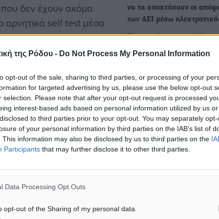
ι που δεν έχουν ακόμα
να τα αποκτήσουν οι απόφο
αρνητικά self test μέσα
των ΑΕΙ μέσω ηλεκτρονικ
Πάνω από 500.000 τίτλοι
ρα.
σπουδών διατίθενται πλέο
ική της Ρόδου -
Do Not Process My Personal Information
ηλεκτρονικά από 21 ΑΕΙ τη
μας. Τα…
to opt-out of the sale, sharing to third parties, or processing of your per
formation for targeted advertising by us, please use the below opt-out s
 αρχίσει η διάθεση των
r selection. Please note that after your opt-out request is processed y
Ποια πανεπιστήμια έχουν 
ρμακεία. Η διάθεσή τους
eing interest-based ads based on personal information utilized by us or
περισσότερους «αιώνιους
disclosed to third parties prior to your opt-out. You may separately opt-
φοιτητές» – Δείτε τη λίστα
βρίου και ο κάθε μαθητής
losure of your personal information by third parties on the IAB’s list of
Το ΕΚΠΑ εμφανίζεται
συνολικά 10 δωρεάν τεστ
. This information may also be disclosed by us to third parties on the
IA
«πρωταθλητής» στον αριθμ
Participants
that may further disclose it to other third parties.
χου των ημερών από 23
«αιώνιων φοιτητών», ξεπε
γέννων.
τους 80.000,…
l Data Processing Opt Outs
o opt-out of the Sharing of my personal data.