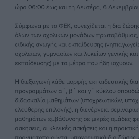
ώρα 06:00 έως και τη Δευτέρα, 6 Δεκεμβρίου
Σύμφωνα με το ΦΕΚ, συνεχίζεται η δια ζώσης
όλων των σχολικών μονάδων πρωτοβάθμιας,
ειδικής αγωγής και εκπαίδευσης (νηπιαγωγε
σχολείων, γυμνασίων και λυκείων γενικής κα
εκπαίδευσης) με τα μέτρα που ήδη ισχύουν.
Η διεξαγωγή κάθε μορφής εκπαιδευτικής δια
προγραμμάτων α΄, β΄ και γ΄ κύκλου σπουδών
διδασκαλία μαθημάτων (υποχρεωτικών, υποχ
ελεύθερης επιλογής), η διενέργεια σεμιναρίω
μαθημάτων εμβάθυνσης σε μικρές ομάδες φο
ασκήσεις, οι κλινικές ασκήσεις και η πρακτι
πραγματοποιούνται υποχρεωτικά δια ζώσης 