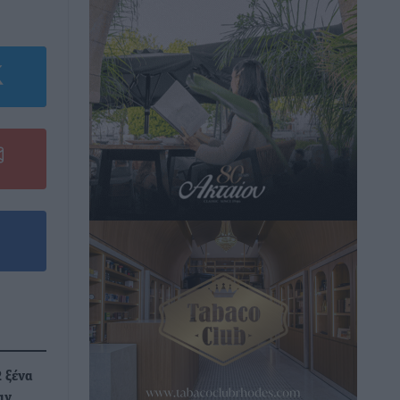
2 ξένα
αν