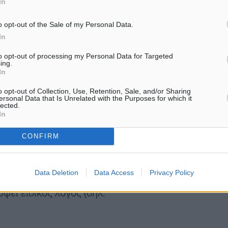
In
ρες πριν από την
χολείο,
o opt-out of the Sale of my Personal Data.
In
για τον νέο κορονοϊό
to opt-out of processing my Personal Data for Targeted
ing.
 είναι υποχρεωτικός για
In
o opt-out of Collection, Use, Retention, Sale, and/or Sharing
ersonal Data that Is Unrelated with the Purposes for which it
lected.
φέρουν οι μαθητές που δεν
In
αθητές 12 ετών και άνω)
CONFIRM
ταίου εξαμήνου),
Data Deletion
Data Access
Privacy Policy
ωρεάν self test, καθώς δεν
ψει ειδικός λόγος (δηλ.