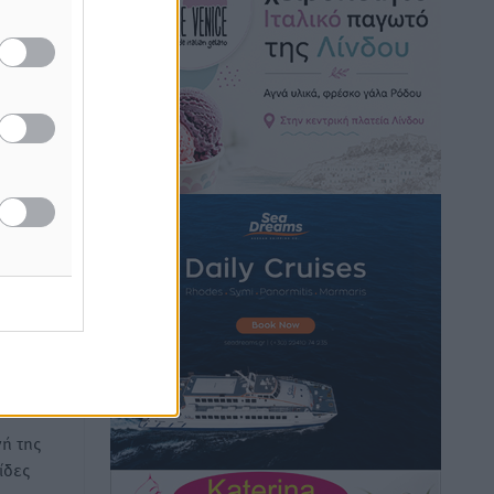
Hotels – Χατζηλαζάρου – Προχωρά
γή της
καινούργιο ξενοδοχείο στην Κω
Τοπικές Ειδήσεις
•
πριν 6 ώρες
Αυτοκίνητο μπήκε παράνομα σε
μονόδρομο στο Μαστιχάρι –
Αναποδογύρισε όχημα με μητέρα και
5χρονο παιδί
ικό
Τοπικές Ειδήσεις
•
πριν 6 ώρες
Πάτμο
“Η Ευρώπη αντιμετώπιζε το
προσφυγικό σαν ταινία τρόμου” – Η
συγκλονιστική μαρτυρία της Χαρούλας
Γιασιράνη στον RV για τα γεγονότα που
οδήγησαν στο Σύμφωνο της Λέρου
Τοπικές Ειδήσεις
•
πριν 6 ώρες
ή της
ίδες
Συναυλία με τον Γιάννη Κότσιρα στις