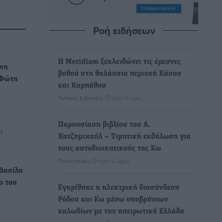
Ροή ειδήσεων
Η Meridiam ξεκλειδώνει τις έρευνες
ννη
βυθού στη θαλάσσια περιοχή Κάσου
 Φώτη
και Καρπάθου
Τοπικές Ειδήσεις
•
πριν 3 ώρες
Παρουσίαση βιβλίου του Α.
η
Χατζημιχαήλ – Τιμητική εκδήλωση για
τους αυτοδιοικητικούς της Κω
Πολιτιστικά
•
πριν 4 ώρες
Βασίλη
ο του
Εγκρίθηκε η ηλεκτρική διασύνδεση
Ρόδου και Κω μέσω υποβρύχιων
καλωδίων με την ηπειρωτική Ελλάδα