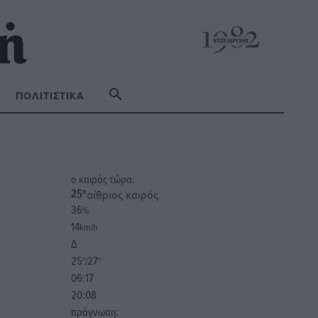
ΠΟΛΙΤΙΣΤΙΚΆ
o καιρός τώρα:
αίθριος καιρός
25
°
36
%
14
km/h
Δ
25
27
°/
°
06:17
20:08
πρόγνωση: