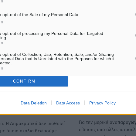
In
ενημερώθηκα για την εκλο
φίλης μου Μαίρης…
o opt-out of the Sale of my Personal Data.
In
to opt-out of processing my Personal Data for Targeted
ing.
In
ΙΑΒΑΣΕ ΕΠΙΣΗΣ
o opt-out of Collection, Use, Retention, Sale, and/or Sharing
ΤΟΠΙΚΈΣ ΕΙΔΉΣΕΙΣ
ΤΟΠΙΚΈΣ ΕΙΔΉΣΕΙΣ
ersonal Data that Is Unrelated with the Purposes for which it
lected.
Εγκρίθηκε η ηλεκτρική
Νέο ανακαινισμένο δημοτ
In
διασύνδεση Ρόδου και Κω μέσω
τουριστικό γραφείο στην 
υποβρύχιων καλωδίων με την
06.08.26 · 18:39
ηπειρωτική Ελλάδα
CONFIRM
6.08.26 · 18:58
Data Deletion
Data Access
Privacy Policy
Υπενθύμιση:
Για την μερική αναπαραγωγ
ή. Η Δημοκρατική δεν υιοθετεί
είδησης από άλλες ιστοσελ
υμε όποια σχόλια θεωρούμε