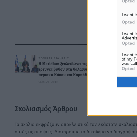
Opted 
I want t
Opted 
I want 
Advertis
Opted 
Δ
I want t
ΤΟΠΙΚΈΣ ΕΙΔΉΣΕΙΣ
of my P
was col
Η Meridiam ξεκλειδώνει τις
Opted 
έρευνες βυθού στη θαλάσσια
περιοχή Κάσου και Καρπάθου
06.08.26 · 20:49
0
Σχολιασμός Άρθρου
Τα σχόλια εκφράζουν αποκλειστικά τον εκάστοτε σχολιαστ
αυτές τις απόψεις. Διατηρούμε το δικαίωμα να διαγράψο