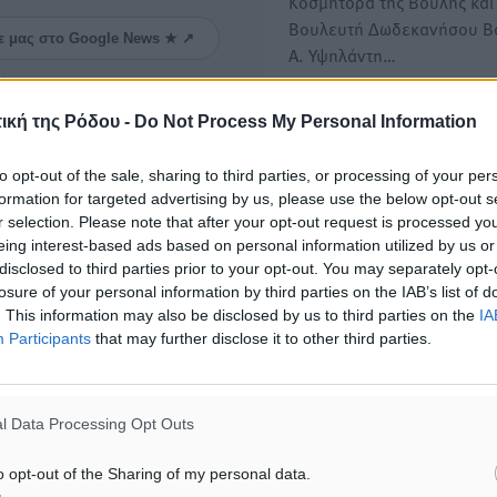
Κοσμήτορα της Βουλής και
Βουλευτή Δωδεκανήσου Β
ε μας στο Google News ★ ↗
Α. Υψηλάντη…
ήστε
Δήλωση του Υφ. Ναυτιλίας
ική της Ρόδου -
Do Not Process My Personal Information
Νησιωτικής Πολιτικής Γιά
Παππά, για τον αδόκητο θά
to opt-out of the sale, sharing to third parties, or processing of your per
του Κώστα Σαρή
formation for targeted advertising by us, please use the below opt-out s
r selection. Please note that after your opt-out request is processed y
Είμαι συγκλονισμένος από 
eing interest-based ads based on personal information utilized by us or
απροσδόκητο θάνατο του ε
disclosed to third parties prior to your opt-out. You may separately opt-
σειρά ετών, εξέχοντος μέ
losure of your personal information by third parties on the IAB’s list of
. This information may also be disclosed by us to third parties on the
IA
Participants
that may further disclose it to other third parties.
Συγχαρητήριο μήνυμα Υφ.
Ναυτιλίας και Νησιωτικής
Πολιτικής κ. Ιωάννη Παππά
l Data Processing Opt Outs
την εκλογή της νέα προέδρ
και…
o opt-out of the Sharing of my personal data.
Με μεγάλη μου χαρά