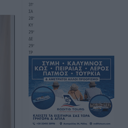
31
°
ΣΑ
28
°
ΚΥ
29
°
ΔΕ
29
°
ΤΡ