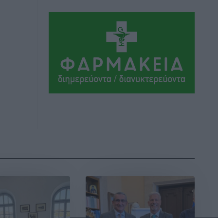
Αθλητικά
•
πριν 7 ώρες
Ιάλυσος Β’: Νωρίς νωρίς μπήκαν στα
βάσανα της προετοιμασίας
Αθλητικά
•
πριν 7 ώρες
Εθνικός Αρχίπολης: Μεγάλο βήμα
προόδου η ίδρυση Ακαδημίας
Αθλητικά
•
πριν 7 ώρες
Ιππότες: Με το βλέμμα στραμμένο στο
μέλλον
Αθλητικά
•
πριν 7 ώρες
ΠΑΜΕ ΣΤΟΙΧΗΜΑ: Περισσότερα από 95
εκατομμύρια ευρώ σε κέρδη μοίρασε
τον Ιούλιο
Αθλητικά
•
πριν 7 ώρες