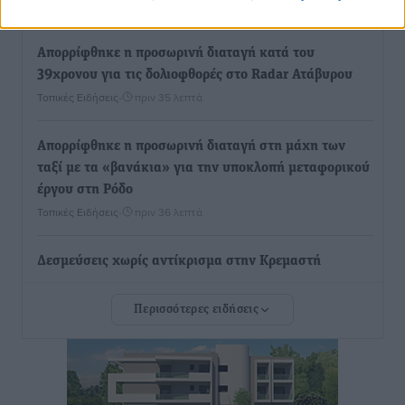
Ρεπορτάζ
•
πριν 34 λεπτά
Απορρίφθηκε η προσωρινή διαταγή κατά του
39χρονου για τις δολιοφθορές στο Radar Ατάβυρου
Τοπικές Ειδήσεις
•
πριν 35 λεπτά
Απορρίφθηκε η προσωρινή διαταγή στη μάχη των
ταξί με τα «βανάκια» για την υποκλοπή μεταφορικού
έργου στη Ρόδο
Τοπικές Ειδήσεις
•
πριν 36 λεπτά
Δεσμεύσεις χωρίς αντίκρισμα στην Κρεμαστή
Τοπικές Ειδήσεις
•
πριν 37 λεπτά
Περισσότερες ειδήσεις
Τσαμπίκος Καραγιάννης: «Ο πρωτογενής τομέας
μπορεί να αποτελέσει τη δεύτερη μεγάλη δύναμη της
Ρόδου»
Ρεπορτάζ
•
πριν 38 λεπτά