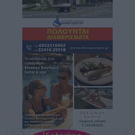
Οικοδομική «ανάσα» στη Ρόδο: Αυξάνονται οι άδειες,
οι επεκτάσεις, οι ενεργειακές αναβαθμίσεις σε
ολόκληρο το νησί
Ειδήσεις
•
πριν 38 λεπτά
Στη Ρόδο απολαμβάνει τις καλοκαιρινές της διακοπές
η Φαίη Σκορδά
Τοπικές Ειδήσεις
•
πριν 40 λεπτά
Χειρουργικές ομάδες στην Κάλυμνο: Το νέο μοντέλο
του ΕΣΥ φέρνει τις επεμβάσεις κοντά στους νησιώτες
Ρεπορτάζ
•
πριν 42 λεπτά
Οι χειροπέδες στην Πάρο έδεσαν τα χέρια όλης της
Αυτοδιοίκησης
Δημο-Κρίσεις
•
πριν 43 λεπτά