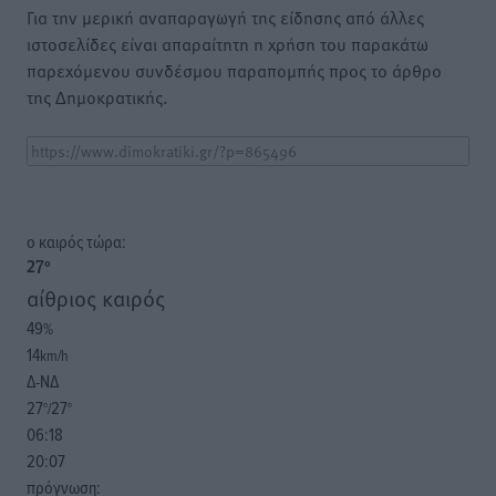
Για την μερική αναπαραγωγή της είδησης από άλλες
ιστοσελίδες είναι απαραίτητη η χρήση του παρακάτω
παρεχόμενου συνδέσμου παραπομπής προς το άρθρο
της Δημοκρατικής.
o καιρός τώρα:
27
°
αίθριος καιρός
49
%
14
km/h
Δ-ΝΔ
27
27
°/
°
06:18
20:07
πρόγνωση: