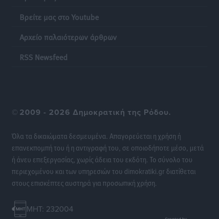
Βρείτε μας στο Youtube
Η Μανίσα πήρε Buie και Davis
Αθλητικά
•
πριν 20 ώρες
Αρχείο παλαιότερων άρθρων
Γ.Σ. Ηπιόνη: «Προπονητική ομάδα με εμπειρία,
RSS Newsfeed
επιστημονική γνώση και σύγχρονες μεθόδους»
Αθλητικά
•
πριν 20 ώρες
Α.Σ. Ρόδος: Ξανά στα «πράσινα» ο Νίκος Κοντίτσης
©
2009 - 2026 Δημοκρατική της Ρόδου.
Αθλητικά
•
πριν 20 ώρες
Όλα τα δικαιώματα δεσμευμένα. Απαγορεύεται η χρήση ή
Συναυλία Μάριου Φραγκούλη – Γιώργου Περρή στην
επανεκπομπή του ή η αντιγραφή του, σε οποιοδήποτε μέσο, μετά
Κάσο
ή άνευ επεξεργασίας, χωρίς άδεια του εκδότη. Το σύνολο του
Πολιτιστικά
•
πριν 20 ώρες
περιεχομένου και των υπηρεσιών του dimokratiki.gr διατίθεται
στους επισκέπτες αυστηρά για προσωπική χρήση.
Την άρση των εμποδίων για την άμεση λειτουργία του
βρεφονηπιακού σταθμού στην Κάσο, ζητά ο Μάνος
MHT: 232004
Κόνσολας