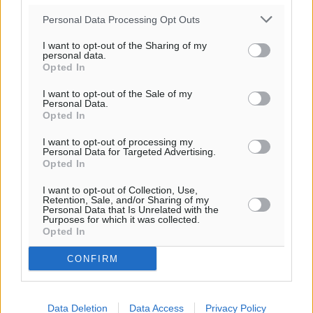
Personal Data Processing Opt Outs
Ροή ειδήσεων
I want to opt-out of the Sharing of my
personal data.
Opted In
Ενίσχυση των υπηρεσιών υγείας στο αεροδρόμιο της
I want to opt-out of the Sale of my
Personal Data.
Ρόδου: «Η πολιτική βούληση είναι η ενίσχυση, όχι η
Opted In
αφαίρεση»
Τοπικές Ειδήσεις
•
πριν 28 λεπτά
I want to opt-out of processing my
Personal Data for Targeted Advertising.
Opted In
Αρνείται τα πάντα ο 53χρονος φερόμενος ως λογιστής
I want to opt-out of Collection, Use,
και μιλά για σκευωρία γνωστών μεταξύ τους
Retention, Sale, and/or Sharing of my
Personal Data that Is Unrelated with the
καταγγελλόντων
Purposes for which it was collected.
Τοπικές Ειδήσεις
•
πριν 33 λεπτά
Opted In
CONFIRM
Δήμος Ρόδου: Επήλθε συμβιβασμός με την οικογένεια
του θύματος του σοκαριστικού θανατηφόρου
τροχαίου του 2014
Data Deletion
Data Access
Privacy Policy