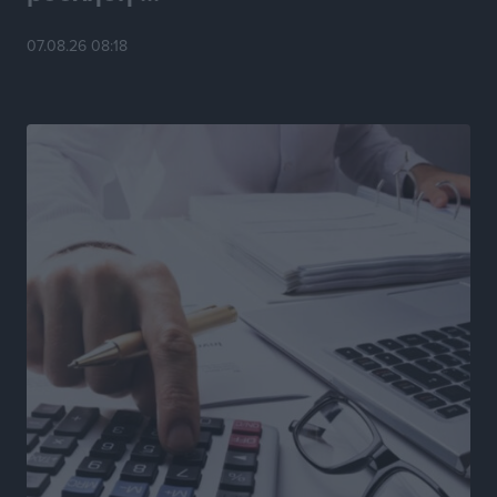
Τοπικές Ειδήσεις
•
πριν 15 ώρες
07.08.26 08:18
Συναυλία με τον Γιάννη Κότσιρα στις 21 Αυγούστου
Πολιτιστικά
•
πριν 16 ώρες
Έκτακτη συνεδρίαση της Δημοτικής Επιτροπής Ρόδου
αύριο Παρασκευή 7 Αυγούστου
Τοπικές Ειδήσεις
•
πριν 16 ώρες
ΑΕΡΑ: Δεν σταματάει να ενισχύεται, νέο απόκτημα ο
Μητρόπουλος
Αθλητικά
•
πριν 16 ώρες
Κλεάνθης: Δουλειές μετά ευχαριστιών στο γήπεδο,
ατομικό για δύο
Αθλητικά
•
πριν 16 ώρες