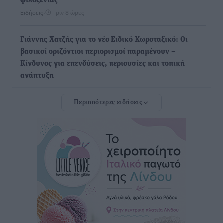
φιλοξενίας
Ειδήσεις
•
πριν 8 ώρες
Γιάννης Χατζής για το νέο Ειδικό Χωροταξικό: Οι
βασικοί οριζόντιοι περιορισμοί παραμένουν –
Κίνδυνος για επενδύσεις, περιουσίες και τοπική
ανάπτυξη
Τοπικές Ειδήσεις
•
πριν 8 ώρες
Περισσότερες ειδήσεις
Ευ. Τουρνάς: Απέναντι σε ακραία καιρικά φαινόμενα
δεν υπάρχουν περιθώρια εφησυχασμού
Ειδήσεις
•
πριν 8 ώρες
Στον Άγιο Νικόλαο Χάλκης ανοίγει ξανά το
ανανεωμένο εκκλησιαστικό μουσείο από τη Λέσχη
Lions Χάλκης
Τοπικές Ειδήσεις
•
πριν 8 ώρες