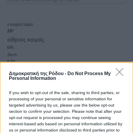
o καιρός τώρα:
26
°
αίθριος καιρός
64
%
2
km/h
Β-ΒΔ
26
26
°/
°
Δημοκρατική της Ρόδου -
Do Not Process My
06:19
Personal Information
20:05
πρόγνωση:
If you wish to opt-out of the sale, sharing to third parties, or
32
°
processing of your personal or sensitive information for
ΔΕ
targeted advertising by us, please use the below opt-out
30
°
section to confirm your selection. Please note that after your
opt-out request is processed you may continue seeing
ΤΡ
interest-based ads based on personal information utilized by
28
°
us or personal information disclosed to third parties prior to
ΤΕ