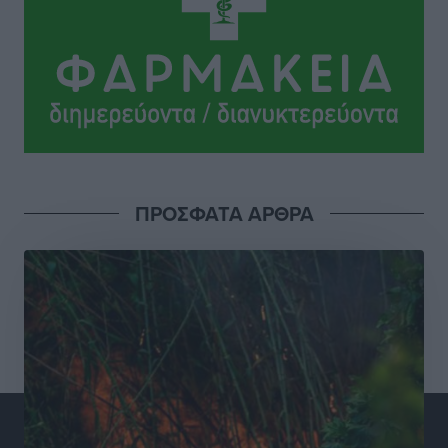
Γεωργιάδη” – Κίνητρα για τους γιατρούς των νησιών
και συνεργασία Ρόδου με το Αττικόν για το
Ακτινοθεραπευτικό
Τοπικές Ειδήσεις
•
πριν 15 ώρες
Σούπερ μάρκετ: Διευρύνεται η εθνική πρωτοβουλία
για τις τιμές – Eρχονται νέες συμμετοχές εταιρειών
Ειδήσεις
•
πριν 15 ώρες
ΠΡΟΣΦΑΤΑ ΑΡΘΡΑ
Συνελήφθησαν έξι άτομα για ηχορύπανση από
καταστήματα στο Νότιο Αιγαίο
Τοπικές Ειδήσεις
•
πριν 15 ώρες
15 Αυγούστου 2026: Πώς θα πληρωθούν όσοι
εργαστούν την αργία – Τι ισχύει για πενθήμερο,
εξαήμερο και άδειες
Ειδήσεις
•
πριν 15 ώρες