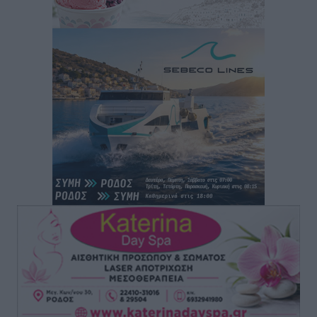
Ρόδος: «Βουλιάζει» από τουρίστες – Πάνω από 1 εκατ.
επιβάτες και 55 κρουαζιερόπλοια
Τοπικές Ειδήσεις
•
πριν 8 ώρες
Γ’ Εθνική Κατηγορία: Οι ημερομηνίες των
αγωνιστικών της κανονικής περιόδου
Αθλητικά
•
πριν 14 ώρες
Συνελήφθησαν δύο άτομα στην Κάρπαθο για άγρα
πελατών
Τοπικές Ειδήσεις
•
πριν 14 ώρες
Χωρίς υποχρεωτική παρουσία μικρών στη 12άδα
Αθλητικά
•
πριν 14 ώρες
Ο Πελεκάνος, οι ανεμογεννήτριες και μια κοινότητα
που κανείς δεν ρώτησε