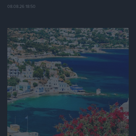
08.08.26 18:50
Πρωτάθλημα Καλαθοσφαίρισης Δικηγορικών
Συλλόγων Ελλάδας και Κύπρου: Η Ρόδος φιλοξένησε
με επιτυχία την 17η διοργάνωση
Αθλητικά
•
πριν 16 ώρες
Φοιτητική στέγη: «Φωτιά» τα ενοίκια σε Αθήνα και
Θεσσαλονίκη – Έως 800 ευρώ στο Ρέθυμνο
Ειδήσεις
•
πριν 17 ώρες
Η Τουρκία σε νέο «κρεσέντο» προκλήσεων στο Αιγαίο
με 18 παραβάσεις και παραβιάσεις
Ειδήσεις
•
πριν 17 ώρες
Θερινές εκπτώσεις 2026 έως τις 31 Αυγούστου – Τι
πρέπει να προσέξουν οι καταναλωτές
Ειδήσεις
•
πριν 17 ώρες