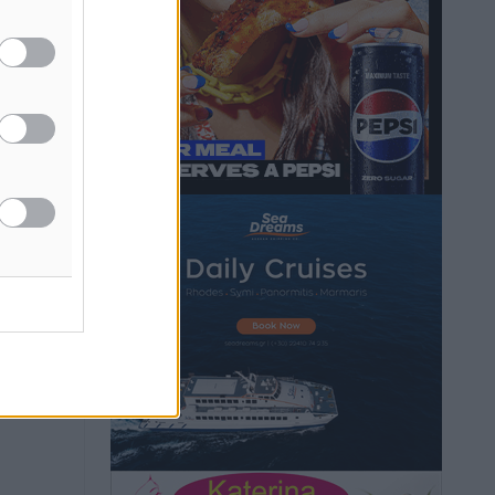
Ρόδος: Τραυματίστηκε 53χρονος
Νίκου
ναυτικός
Τοπικές Ειδήσεις
•
πριν 1 ώρα
Airbnb: Αυξημένα έσοδα στο β’ τρίμηνο
με «όχημα» το Μουντιάλ
Ειδήσεις
•
πριν 1 ώρα
ή της
ίδες
Ενίσχυση των υπηρεσιών υγείας στο
του
αεροδρόμιο της Ρόδου: «Η πολιτική
βούληση είναι η ενίσχυση, όχι η
ος το
αφαίρεση»
Τοπικές Ειδήσεις
•
πριν 2 ώρες
Αρνείται τα πάντα ο 53χρονος
φερόμενος ως λογιστής και μιλά για
σκευωρία γνωστών μεταξύ τους