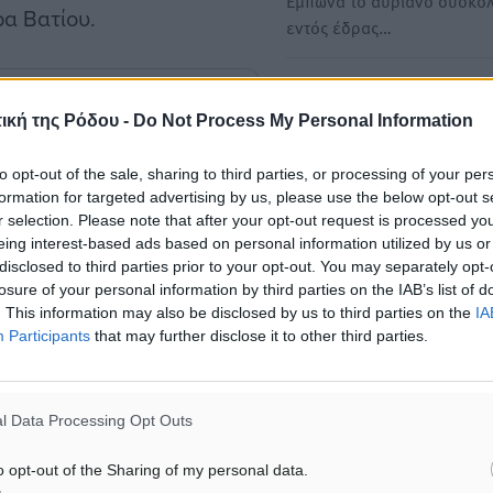
Έμπωνα το αυριανό δύσκο
α Βατίου.
εντός έδρας…
Ηρακλής Μαριτσών:
Συγκρατημένη αισιοδοξία, 
ική της Ρόδου -
Do Not Process My Personal Information
#Αισιοδοξία
με Λερογιάννη
to opt-out of the sale, sharing to third parties, or processing of your per
Την ικανοποίηση μίας εμφ
formation for targeted advertising by us, please use the below opt-out s
που πιστοποίησε τη βελτίω
r selection. Please note that after your opt-out request is processed y
ματα αναζήτησης
ομάδας, ενισχύοντας την…
eing interest-based ads based on personal information utilized by us or
disclosed to third parties prior to your opt-out. You may separately opt-
ε μας στο Google News ★ ↗
losure of your personal information by third parties on the IAB’s list of
. This information may also be disclosed by us to third parties on the
IA
ήστε
Participants
that may further disclose it to other third parties.
l Data Processing Opt Outs
ΙΑΒΑΣΕ ΕΠΙΣΗΣ
o opt-out of the Sharing of my personal data.