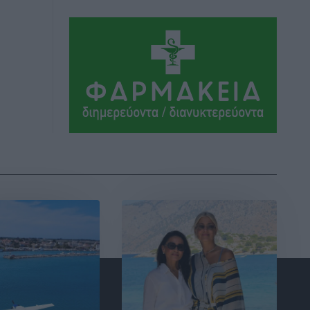
Τοπικές Ειδήσεις
•
πριν 2 ώρες
Δεσμεύσεις χωρίς αντίκρισμα στην
Κρεμαστή
Τοπικές Ειδήσεις
•
πριν 2 ώρες
Τσαμπίκος Καραγιάννης: «Ο
πρωτογενής τομέας μπορεί να
αποτελέσει τη δεύτερη μεγάλη δύναμη
της Ρόδου»
Ρεπορτάζ
•
πριν 2 ώρες
Οικοδομική «ανάσα» στη Ρόδο:
Αυξάνονται οι άδειες, οι επεκτάσεις, οι
ενεργειακές αναβαθμίσεις σε ολόκληρο
το νησί
Ειδήσεις
•
πριν 2 ώρες