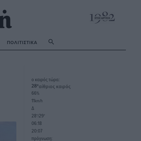
ΠΟΛΙΤΙΣΤΙΚΆ
o καιρός τώρα:
αίθριος καιρός
28
°
66
%
11
km/h
Δ
28
29
°/
°
06:18
20:07
πρόγνωση: