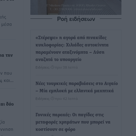
κής
Ροή ειδήσεων
ο μέσα
«Στέρεψε» η αγορά από πινακίδες
κυκλοφορίας: Χιλιάδες αυτοκίνητα
παραμένουν αταξινόμητα – Λύση
ια την
αναζητά το υπουργείο
Ειδήσεις
•
πριν 38 λεπτά
όν που
4 και…
Νέες τουρκικές παραβιάσεις στο Αιγαίο
– Μία εμπλοκή με ελληνικά μαχητικά
Ειδήσεις
•
πριν 42 λεπτά
αι δύο
Γονικές παροχές: Οι παγίδες στις
ξία
μεταφορές χρημάτων που μπορεί να
έννηση
κοστίσουν σε φόρο