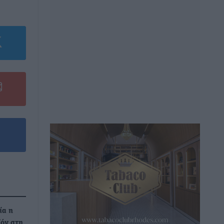
ία η
ζόν στη