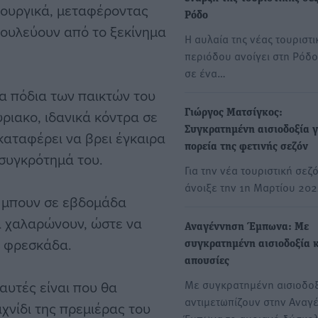
ιουργικά, μεταφέροντας
Ρόδο
ουλεύουν από το ξεκίνημα
Η αυλαία της νέας τουριστι
περιόδου ανοίγει στη Ρόδ
σε ένα…
α πόδια των παικτών του
ριακο, ιδανικά κόντρα σε
Γιώργος Ματσίγκος:
Συγκρατημένη αισιοδοξία γ
 καταφέρει να βρει έγκαιρα
πορεία της φετινής σεζόν
 συγκρότημά του.
Για την νέα τουριστική σεζ
άνοιξε την 1η Μαρτίου 202
α μπουν σε εβδομάδα
α χαλαρώνουν, ώστε να
Αναγέννηση Έμπωνα: Με
η φρεσκάδα.
συγκρατημένη αισιοδοξία κ
απουσίες
Με συγκρατημένη αισιοδο
 αυτές είναι που θα
αντιμετωπίζουν στην Αναγ
χνίδι της πρεμιέρας του