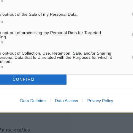
ΑΘΛΗΤΙΚΆ
ΑΘΛΗΤΙΚΆ
In
Κλεάνθης: Δουλειές μετά
Φοίβος: Εν αναμονή του 
ευχαριστιών στο γήπεδο,
Λαζίδη
o opt-out of the Sale of my Personal Data.
ατομικό για δύο
06.08.26 · 16:49
In
6.08.26 · 16:50
to opt-out of processing my Personal Data for Targeted
ing.
Υπενθύμιση:
In
o opt-out of Collection, Use, Retention, Sale, and/or Sharing
Για την μερική αναπαραγωγ
ersonal Data that Is Unrelated with the Purposes for which it
ή. Η Δημοκρατική δεν υιοθετεί
lected.
είδησης από άλλες ιστοσελ
υμε όποια σχόλια θεωρούμε
In
είναι απαραίτητη η χρήση 
οίηση. Χρήστες που δεν τηρούν
παρακάτω παρεχόμενου
CONFIRM
συνδέσμου παραπομπής πρ
άρθρο της Δημοκρατικής.
Data Deletion
Data Access
Privacy Policy
λή του σχολίου.