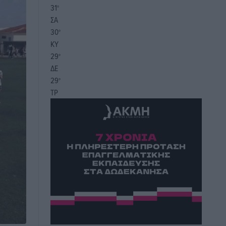
31
°
ΣΑ
30
°
ΚΥ
29
°
ΔΕ
29
°
ΤΡ