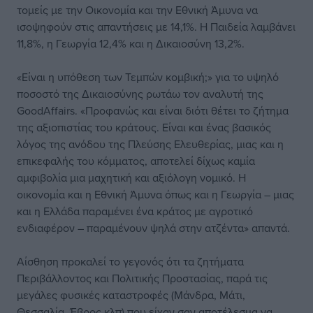
τομείς με την Οικονομία και την Εθνική Άμυνα να
ισοψηφούν στις απαντήσεις με 14,1%. Η Παιδεία λαμβάνει
11,8%, η Γεωργία 12,4% και η Δικαιοσύνη 13,2%.
«Είναι η υπόθεση των Τεμπών κομβική;» για το υψηλό
ποσοστό της Δικαιοσύνης ρωτάω τον αναλυτή της
GoodAffairs. «Προφανώς και είναι διότι θέτει το ζήτημα
της αξιοπιστίας του κράτους. Είναι και ένας βασικός
λόγος της ανόδου της Πλεύσης Ελευθερίας, μιας και η
επικεφαλής του κόμματος, αποτελεί δίχως καμία
αμφιβολία μια μαχητική και αξιόλογη νομικό. Η
οικονομία και η Εθνική Άμυνα όπως και η Γεωργία – μιας
και η Ελλάδα παραμένει ένα κράτος με αγροτικό
ενδιαφέρον – παραμένουν ψηλά στην ατζέντα» απαντά.
Αίσθηση προκαλεί το γεγονός ότι τα ζητήματα
Περιβάλλοντος και Πολιτικής Προστασίας, παρά τις
μεγάλες φυσικές καταστροφές (Μάνδρα, Μάτι,
Θεσσαλία, Έβρος κλπ) που είχαν σαν αποτέλεσμα να