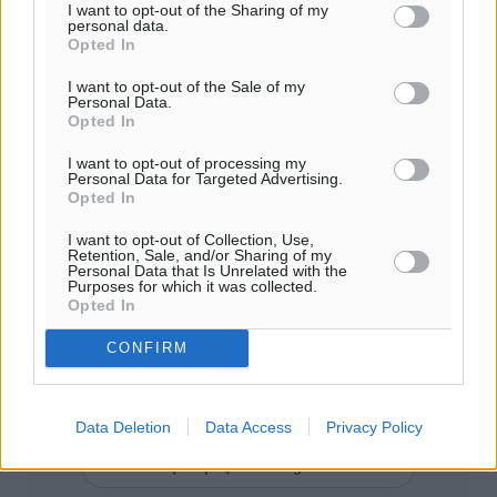
I want to opt-out of the Sharing of my
εθνικές εκλογές του 2023, φαίνεται να διατηρεί την
personal data.
Opted In
πρωτοκαθεδρία και να περιμένει … στη γωνία
ψηφοφόρους οι οποίοι βλέπουν ως απειλή για την
I want to opt-out of the Sale of my
Personal Data.
σταθερότητα της χώρας την άνοδο κομμάτων τα οποία
Opted In
δεν έχουν κυβερνήσει».
I want to opt-out of processing my
Personal Data for Targeted Advertising.
Πηγή:
parapolitika.gr
Opted In
I want to opt-out of Collection, Use,
Retention, Sale, and/or Sharing of my
Personal Data that Is Unrelated with the
#Δημοσκοπήσεις
#Νέα Δημοκρατία
#Εκλογές
Purposes for which it was collected.
Opted In
CONFIRM
Δείτε περισσότερα άρθρα μας στα αποτελέσματα αναζήτησης
Add Dimokratiki.gr on Google ↗
Data Deletion
Data Access
Privacy Policy
Ακολουθήστε μας στο Google News ★ ↗