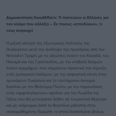
Δημοσκόπηση GoodAffairs: Τι πιστεύουν οι Ελληνες για
τον κόσμο που αλλάζει – Σε ποιους «επενδύουν», τι
τους ανησυχεί
Η ριζική αλλαγή της εξωτερικής πολιτικής της
Ουάσιγκτον μετά την ανάληψη της προεδρίας από τον
Ντόναλντ Τραμπ, με τις αξιώσεις έναντι του Καναδά, του
Παναμά και της Γροιλανδίας, με την επιβολή δασμών
έναντι συμμάχων -που σημαίνουν πρακτικά την κήρυξη
ενός εμπορικού πολέμου- με την ασφυκτική πίεση στην
αμυνόμενη Ουκρανία και το ταυτόχρονο άνοιγμα
διαύλου με τον Βλάντιμιρ Πούτιν, με την παρουσίαση
ενός «αμφιλεγόμενου» σχεδίου για την Λωρίδα της
Γάζας που θα μετατραπεί δήθεν σε τουριστικό θέρετρο
και με «κήρυγμα» (από το Βερολίνο μάλιστα) στην
«κακομαθημένη» Ευρώπη -η οποία διαπιστώνει βιαίως