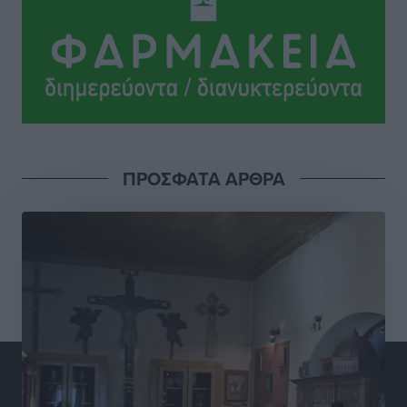
Αθλητικά
•
πριν 7 ώρες
Εθνική Παίδων: Ο Χριστοδούλου και η καλύτερη
φουρνιά των τελευταίων ετών
Αθλητικά
•
πριν 7 ώρες
Διαγόρας: Ανανέωσε ο Μιχάλης Χατζηγεωργίου
ΠΡΟΣΦΑΤΑ ΑΡΘΡΑ
Αθλητικά
•
πριν 7 ώρες
ΔΕΑΣ Δάφνη Ρόδου: Η Ευαγγελία Τετράδη στο
τεχνικό επιτελείο
Αθλητικά
•
πριν 7 ώρες
Γ.Σ. Διαγόρας: Το οργανόγραμμα των Ακαδημιών
Αθλητικά
•
πριν 7 ώρες
Σταυρός Καλυθιών: Απέκτησε και την Ειρήνη