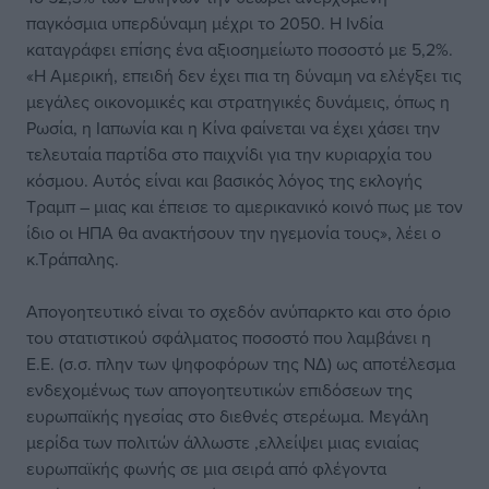
παγκόσμια υπερδύναμη μέχρι το 2050. Η Ινδία
καταγράφει επίσης ένα αξιοσημείωτο ποσοστό με 5,2%.
«Η Αμερική, επειδή δεν έχει πια τη δύναμη να ελέγξει τις
μεγάλες οικονομικές και στρατηγικές δυνάμεις, όπως η
Ρωσία, η Ιαπωνία και η Κίνα φαίνεται να έχει χάσει την
τελευταία παρτίδα στο παιχνίδι για την κυριαρχία του
κόσμου. Αυτός είναι και βασικός λόγος της εκλογής
Τραμπ – μιας και έπεισε το αμερικανικό κοινό πως με τον
ίδιο οι ΗΠΑ θα ανακτήσουν την ηγεμονία τους», λέει ο
κ.Τράπαλης.
Απογοητευτικό είναι το σχεδόν ανύπαρκτο και στο όριο
του στατιστικού σφάλματος ποσοστό που λαμβάνει η
Ε.Ε. (σ.σ. πλην των ψηφοφόρων της ΝΔ) ως αποτέλεσμα
ενδεχομένως των απογοητευτικών επιδόσεων της
ευρωπαϊκής ηγεσίας στο διεθνές στερέωμα. Μεγάλη
μερίδα των πολιτών άλλωστε ,ελλείψει μιας ενιαίας
ευρωπαϊκής φωνής σε μια σειρά από φλέγοντα