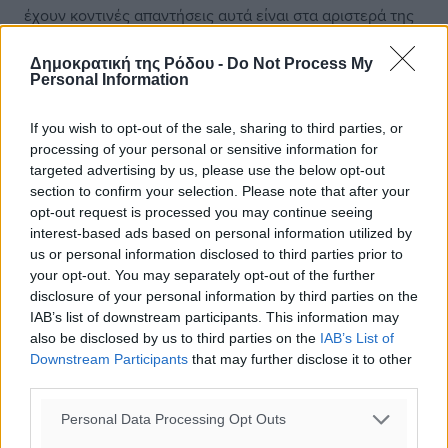
έχουν κοντινές απαντήσεις αυτά είναι στα αριστερά της
το ΠαΣοΚ και στα δεξιά της η Φωνή Λογικής. Ακόμη και
στο ζήτημα «της ανάγκης ηγεσίας στην Ευρώπη vs
Δημοκρατική της Ρόδου -
Do Not Process My
Personal Information
Ελλάδας» ένα πολύ μεγάλο ποσοστό των ψηφοφόρων
αυτών των δύο κομμάτων πιστεύουν ότι η Ευρώπη έχει
If you wish to opt-out of the sale, sharing to third parties, or
μεγαλύτερη ανάγκη ηγεσίας και έτσι κατανοούμε τον
processing of your personal or sensitive information for
βαθμό διείσδυσης του Κυριάκου Μητσοτάκη προσωπικά
targeted advertising by us, please use the below opt-out
σε ένα μεγάλο κομμάτι της βάσης των δύο αυτών
section to confirm your selection. Please note that after your
κομμάτων. Είναι και τα κόμματα τα οποία σε περίπτωση
opt-out request is processed you may continue seeing
εκλογικής πόλωσης – ειδικά σε περίπτωση που
interest-based ads based on personal information utilized by
υπάρξουν και επαναληπτικές εκλογές- θα
us or personal information disclosed to third parties prior to
your opt-out. You may separately opt-out of the further
αντιμετωπίσουν μεγαλύτερο πρόβλημα εκροών προς την
disclosure of your personal information by third parties on the
ΝΔ. Στον αντίποδα βλέπουμε πως η αντιπολίτευση
IAB’s list of downstream participants. This information may
ακόμη και τώρα δεν μπορεί να βρει εύκολα ένα ενιαίο
also be disclosed by us to third parties on the
IAB’s List of
αφήγημα απέναντι στην κυβέρνηση μιας και δύσκολα
Downstream Participants
that may further disclose it to other
βλέπουμε παρόμοιες απαντήσεις σε πάνω από δυο –
third parties.
τρία κόμματα ανά κάρτα. Όσο λοιπόν υπάρχει αυτή η
Personal Data Processing Opt Outs
πανσπερμία κομμάτων και θέσεων, η ΝΔ παρόλο που
έχει σαφώς χαμηλότερα ποσοστά σε σχέση με τις