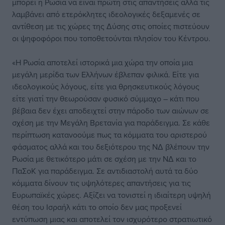
μπορεί η Ρωσία να είναι πρώτη στις απαντήσεις αλλά τις
λαμβάνει από ετερόκλητες ιδεολογικές δεξαμενές σε
αντίθεση με τις χώρες της Δύσης στις οποίες πιστεύουν
οι ψηφοφόροι που τοποθετούνται πλησίον του Κέντρου.
«Η Ρωσία αποτελεί ιστορικά μια χώρα την οποία μια
μεγάλη μερίδα των Ελλήνων έβλεπαν φιλικά. Είτε για
ιδεολογικούς λόγους, είτε για θρησκευτικούς λόγους
είτε γιατί την θεωρούσαν φυσικό σύμμαχο – κάτι που
βέβαια δεν έχει αποδειχτεί στην πάροδο των αιώνων σε
σχέση με την Μεγάλη Βρετανία για παράδειγμα. Σε κάθε
περίπτωση κατανοούμε πως τα κόμματα του αριστερού
φάσματος αλλά και του δεξιότερου της ΝΔ βλέπουν την
Ρωσία με θετικότερο μάτι σε σχέση με την ΝΔ και το
ΠαΣοΚ για παράδειγμα. Σε αντιδιαστολή αυτά τα δύο
κόμματα δίνουν τις υψηλότερες απαντήσεις για τις
Ευρωπαϊκές χώρες. Αξίζει να τονιστεί η ιδιαίτερη υψηλή
θέση του Ισραήλ κάτι το οποίο δεν μας προξενεί
εντύπωση μιας και αποτελεί τον ισχυρότερο στρατιωτικό