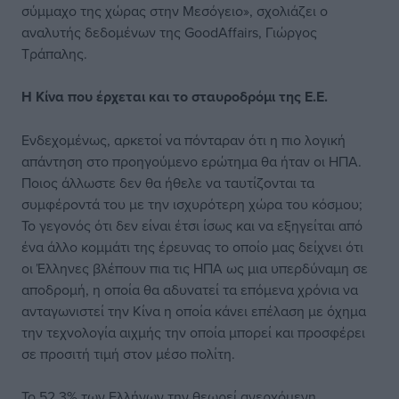
σύμμαχο της χώρας στην Μεσόγειο», σχολιάζει ο
αναλυτής δεδομένων της GoodAffairs, Γιώργος
Τράπαλης.
Η Κίνα που έρχεται και το σταυροδρόμι της Ε.Ε.
Ενδεχομένως, αρκετοί να πόνταραν ότι η πιο λογική
απάντηση στο προηγούμενο ερώτημα θα ήταν οι ΗΠΑ.
Ποιος άλλωστε δεν θα ήθελε να ταυτίζονται τα
συμφέροντά του με την ισχυρότερη χώρα του κόσμου;
Το γεγονός ότι δεν είναι έτσι ίσως και να εξηγείται από
ένα άλλο κομμάτι της έρευνας το οποίο μας δείχνει ότι
οι Έλληνες βλέπουν πια τις ΗΠΑ ως μια υπερδύναμη σε
αποδρομή, η οποία θα αδυνατεί τα επόμενα χρόνια να
ανταγωνιστεί την Κίνα η οποία κάνει επέλαση με όχημα
την τεχνολογία αιχμής την οποία μπορεί και προσφέρει
σε προσιτή τιμή στον μέσο πολίτη.
Το 52,3% των Ελλήνων την θεωρεί ανερχόμενη