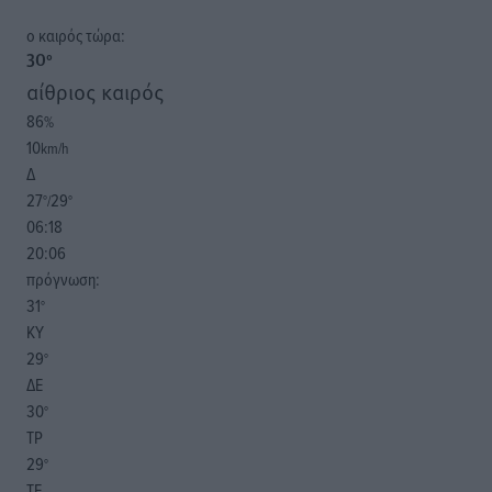
o καιρός τώρα:
30
°
αίθριος καιρός
86
%
10
km/h
Δ
27
29
°/
°
06:18
20:06
πρόγνωση:
31
°
ΚΥ
29
°
ΔΕ
30
°
ΤΡ
29
°
ΤΕ