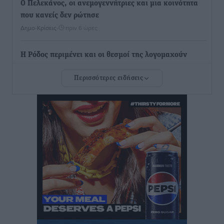
Ο Πελεκάνος, οι ανεμογεννήτριες και μια κοινότητα
που κανείς δεν ρώτησε
Δημο-Κρίσεις
•
πριν 6 ώρες
Η Ρόδος περιμένει και οι θεσμοί της λογομαχούν
Δημο-Κρίσεις
•
πριν 6 ώρες
Περισσότερες ειδήσεις
Τα Γλυπτά του Παρθενώνα ως προσωπικό δώρο στον
Τραμπ
Δημο-Κρίσεις
•
πριν 6 ώρες
Το στενό της Κρεμαστής μπήκε στη λίστα των 7
θαυμάτων της αναμονής
Δημο-Κρίσεις
•
πριν 6 ώρες
ΣΕΤΕ: Σημαντική θεσμική εξέλιξη η ΚΥΑ για το ΕΧΠ
για τον τουρισμό
Ειδήσεις
•
πριν 7 ώρες