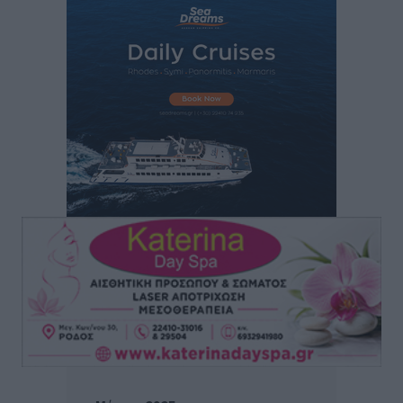
Γ. Χατζημάρκος: “Δύο μεγάλες δεσμεύσεις
Γεωργιάδη” – Κίνητρα για τους γιατρούς των νησιών
και συνεργασία Ρόδου με το Αττικόν για το
Ακτινοθεραπευτικό
Τοπικές Ειδήσεις
•
πριν 7 ώρες
Σούπερ μάρκετ: Διευρύνεται η εθνική πρωτοβουλία
για τις τιμές – Eρχονται νέες συμμετοχές εταιρειών
Ειδήσεις
•
πριν 7 ώρες
Συνελήφθησαν έξι άτομα για ηχορύπανση από
καταστήματα στο Νότιο Αιγαίο
Τοπικές Ειδήσεις
•
πριν 7 ώρες
15 Αυγούστου 2026: Πώς θα πληρωθούν όσοι
εργαστούν την αργία – Τι ισχύει για πενθήμερο,