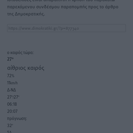
παρεχόμενου συνδέσμου παραπομπής προς το άρθρο
της Δημοκρατικής.
o καιρός τώρα:
27
°
αίθριος καιρός
72
%
11
km/h
Δ-ΝΔ
27
27
°/
°
06:18
20:07
πρόγνωση:
32
°
ΣΑ