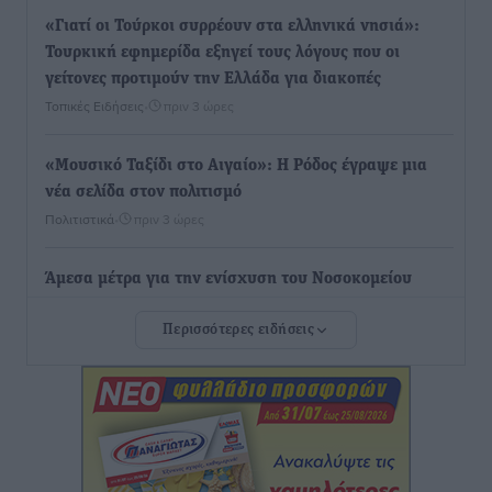
«Γιατί οι Τούρκοι συρρέουν στα ελληνικά νησιά»:
Τουρκική εφημερίδα εξηγεί τους λόγους που οι
γείτονες προτιμούν την Ελλάδα για διακοπές
Τοπικές Ειδήσεις
•
πριν 3 ώρες
«Μουσικό Ταξίδι στο Αιγαίο»: Η Ρόδος έγραψε μια
νέα σελίδα στον πολιτισμό
Πολιτιστικά
•
πριν 3 ώρες
Άμεσα μέτρα για την ενίσχυση του Νοσοκομείου
Ρόδου και αντιμετώπιση των ελλείψεων προσωπικού
Περισσότερες ειδήσεις
ανακοίνωσε ο Άδωνις Γεωργιάδης
Τοπικές Ειδήσεις
•
πριν 3 ώρες
Iατρικός Σύλλογος Ροδου προς Α. Γεωργιάδη:
Στρατηγικές Προτάσεις για την Ενίσχυση της
Δημόσιας Υγείας στη Νησιωτική Ελλάδα και στα