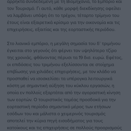
άρρηκτα συνδεδεμένη με τη Βιομηχανία, το Εμπόριο και
τον Τουρισμό. Γι αυτό, κάθε μορφή διεκδίκησης οφείλει
να λαμβάνει υπόψη ότι το τρέχον, τέταρτο τρίμηνο του
έτους είναι εξαιρετικά κρίσιμο για την οικονομία και τις
επιχειρήσεις, εξαιτίας και της εορταστικής περιόδου.
Στο λιανικό εμπόριο, η μεγάλη σημασία του δ’ τριμήνου
έγκειται στο γεγονός ότι φέρνει τον υψηλότερο τζίρο
της χρονιάς, φθάνοντας πέρυσι τα 19 δισ. ευρώ. Εφέτος,
οι επιδόσεις του τριμήνου εξελίσσονται σε στοίχημα
επιβίωσης για χιλιάδες επιχειρήσεις, με τον κλάδο να
προσπαθεί να ισοσκελίσει τα υπέρογκα λειτουργικά
κόστη με σημαντική αύξηση του κύκλου εργασιών, η
οποία εν πολλοίς εξαρτάται από την αγοραστική κίνηση
των εορτών. Ο τουριστικός τομέας προσδοκά για την
εορταστική περίοδο σημαντικό μέρος των ετήσιων
εσόδων του και μάλιστα ο χειμερινός τουρισμός
αποτελεί την κύρια πηγή εισοδήματος για τους
κατοίκους και τις επιχειρήσεις σε πολλούς προορισμούς