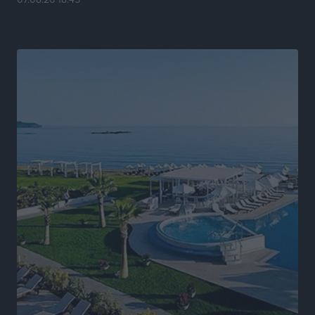
Νέα αεροσκάφη, drones, δασοκομάντος: Τι έχει
αλλάξει στην Πολιτική Προστασί
Ειδήσεις
•
πριν 8 ώρες
Άδωνις Γεωργιάδης στον RV: “Στο υπουργείο
εξετάζουμε την θεσμοθέτηση τρίτης κατηγορίας
κινήτρων, ειδικά για τα νοσοκομεία στα νησιά”
Τοπικές Ειδήσεις
•
πριν 8 ώρες
Θετικό κλίμα και κοινό όραμα για την ανάδειξη της
ιστορίας της Ρόδου στο Αεροδρόμιο «Διαγόρας»
Τοπικές Ειδήσεις
•
πριν 8 ώρες
Αντώνης Καμπουράκης: «Ένα σπουδαίο έργο
πολιτισμού για τη Ρόδο, που σχεδιάσαμε και
εξασφαλίσαμε τη χρηματοδότησή του, γίνεται
πραγματικότητα»
Τοπικές Ειδήσεις
•
πριν 8 ώρες