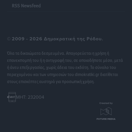
να είναι η Ελλάδα
RSS Newsfeed
Ειδήσεις
•
πριν 11 ώρες
Στη Σύμη η Φαίη Σκορδά επισκέφθηκε την Ιερά Μονή
του Πανορμίτη
©
2009 - 2026 Δημοκρατική της Ρόδου.
Τοπικές Ειδήσεις
•
πριν 11 ώρες
Όλα τα δικαιώματα δεσμευμένα. Απαγορεύεται η χρήση ή
Σερβία: Ανακάμπτουν οι τουριστικές ροές προς την
επανεκπομπή του ή η αντιγραφή του, σε οποιοδήποτε μέσο, μετά
Ελλάδα
ή άνευ επεξεργασίας, χωρίς άδεια του εκδότη. Το σύνολο του
Ειδήσεις
•
πριν 11 ώρες
περιεχομένου και των υπηρεσιών του dimokratiki.gr διατίθεται
στους επισκέπτες αυστηρά για προσωπική χρήση.
Διακοπές στην Κάρπαθο για τον Γιώργο Γεραπετρίτη
Τοπικές Ειδήσεις
•
πριν 11 ώρες
MHT: 232004
Ρόδος: Τραυματίστηκε 53χρονος ναυτικός
Τοπικές Ειδήσεις
•
πριν 11 ώρες