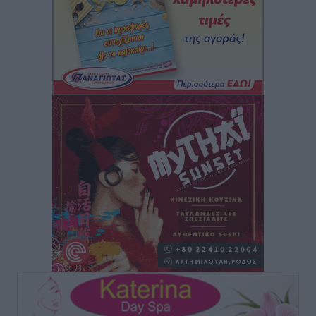
Νοσοκομεία της Γ΄ Ζώνης
Τοπικές Ειδήσεις
•
πριν 3 ώρες
Πάνθηρες: Ξεκίνησαν αισιόδοξοι για την παρθενική
“πτήση” τους
Αθλητικά
•
πριν 3 ώρες
Άρης Αρχαγγέλου: Στο πλευρό του άτυχου Ιάκωβου
Θωμά
Αθλητικά
•
πριν 4 ώρες
Φοίβος: Η μεγάλη επιστροφή του Μπρένο Σαλβατιέρα
Αθλητικά
•
πριν 4 ώρες
Κλεάνθης: Έτοιμες οι κάρτες διαρκείας της νέας
σεζόν
Αθλητικά
•
πριν 4 ώρες