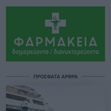
Το Yucatan Show έρχεται στη Ρόδο με τον Frankie
Lluc
Πολιτιστικά
•
πριν 7 ώρες
Σι Τζέι Χάρις: «Να πανηγυρίσουμε πολλές νίκες μαζί»
Αθλητικά
•
πριν 7 ώρες
Ροδήλιος: Ο απολογισμός από το Πανελλήνιο
Πρωτάθλημα Πίστας
Αθλητικά
•
πριν 7 ώρες
ΠΡΟΣΦΑΤΑ ΑΡΘΡΑ
Διαγόρας: Μετεγγραφικό ντεμαράζ
Αθλητικά
•
πριν 7 ώρες
Γ.Σ. Διαγόρας: Εντατική προετοιμασία και επιστροφή
Ρίζου στις Ακαδημίες