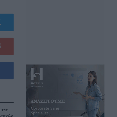
 της
ματικών