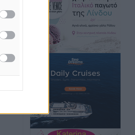
 στη ΔΕΘ
Γ.Σ. Διαγόρας: Εντατική προετοιμασία
και επιστροφή Ρίζου στις Ακαδημίες
Αθλητικά
•
πριν 3 ώρες
Εθνική Ανδρών: Ραντεβού στο Telekom
Center Athens
ή της
Αθλητικά
•
πριν 3 ώρες
ίδες
του
ΕΠΟ: Απέσυρε τη στήριξή της στην
υποψηφιότητα του Ινφαντίνο
ος το
Αθλητικά
•
πριν 3 ώρες
Φοίβος Κω: Το «ευχαριστώ» για το 9ο
Kos 3X3 Basketball Festival
Αθλητικά
•
πριν 3 ώρες