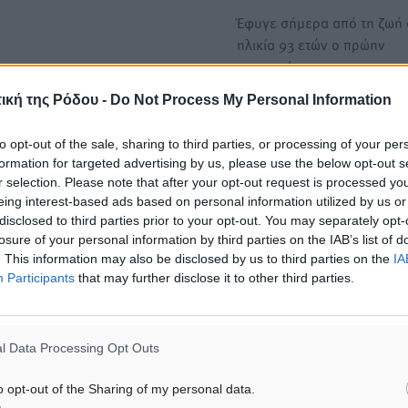
Έφυγε σήμερα από τη ζωή 
ηλικία 93 ετών ο πρώην
υπουργός…
ική της Ρόδου -
Do Not Process My Personal Information
Ο πολιτικός κόσμος αποχαι
σπουδαία Μαρινέλλα – «Αν
to opt-out of the sale, sharing to third parties, or processing of your per
το αποτύπωμά της στο ελλ
formation for targeted advertising by us, please use the below opt-out s
r selection. Please note that after your opt-out request is processed y
τραγούδι»
eing interest-based ads based on personal information utilized by us or
Τη μεγάλη κυρία του ελλην
disclosed to third parties prior to your opt-out. You may separately opt-
τραγουδιού, Μαρινέλλα π
losure of your personal information by third parties on the IAB’s list of
έφυγε από τη ζωή…
. This information may also be disclosed by us to third parties on the
IA
Participants
that may further disclose it to other third parties.
ΙΑΒΑΣΕ ΕΠΙΣΗΣ
l Data Processing Opt Outs
o opt-out of the Sharing of my personal data.
ΕΙΔΉΣΕΙΣ
ΕΙΔΉΣΕΙΣ
Στο Α΄ Νεκροταφείο το
Κυριάκος Μητσοτάκης: Αν