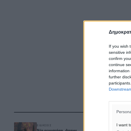
Δημοκρατ
If you wish 
sensitive in
confirm you
continue se
information 
further disc
participants
Downstream 
Δ
Persona
I want t
ΕΙΔΉΣΕΙΣ
Νέα αεροσκάφη, drones,