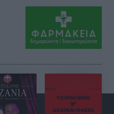
Αεροδρόμιο «Διαγόρας»
Τοπικές Ειδήσεις
•
πριν 4 ώρες
Αντώνης Καμπουράκης: «Ένα
σπουδαίο έργο πολιτισμού για τη Ρόδο,
που σχεδιάσαμε και εξασφαλίσαμε τη
χρηματοδότησή του, γίνεται
πραγματικότητα»
Τοπικές Ειδήσεις
•
πριν 4 ώρες
Στο Α΄ Νεκροταφείο το μνημόσυνο για
τον έναν χρόνο από τον θάνατο της
Λένας Σαμαρά
Ειδήσεις
•
πριν 4 ώρες
Κυριάκος Μητσοτάκης: Ανάσα στα
Χανιά, αλλά με το βλέμμα στη ΔΕΘ και