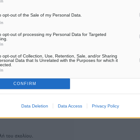
In
μνημόσυνο για τον έναν χρόνο
Χανιά, αλλά με το βλέμμα
από τον θάνατο της Λένας
και τις εκλογές του 2027
o opt-out of the Sale of my Personal Data.
Σαμαρά
07.08.26 · 11:47
In
7.08.26 · 11:57
to opt-out of processing my Personal Data for Targeted
ing.
Υπενθύμιση:
In
o opt-out of Collection, Use, Retention, Sale, and/or Sharing
Για την μερική αναπαραγωγ
ή. Η Δημοκρατική δεν υιοθετεί
ersonal Data that Is Unrelated with the Purposes for which it
lected.
είδησης από άλλες ιστοσελ
υμε όποια σχόλια θεωρούμε
In
είναι απαραίτητη η χρήση 
οίηση. Χρήστες που δεν τηρούν
παρακάτω παρεχόμενου
CONFIRM
συνδέσμου παραπομπής πρ
άρθρο της Δημοκρατικής.
Data Deletion
Data Access
Privacy Policy
λή του σχολίου.