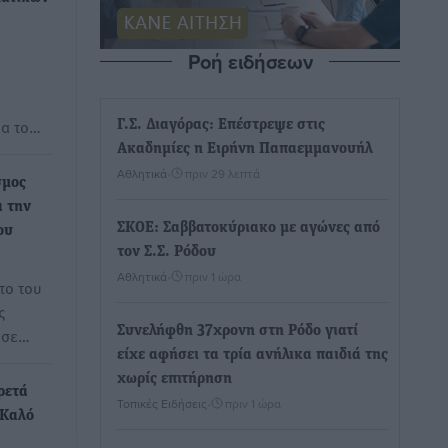
Ροή ειδήσεων
ρα το…
Γ.Σ. Διαγόρας: Επέστρεψε στις
Ακαδημίες η Ειρήνη Παπαεμμανουήλ
Αθλητικά
•
πριν 29 λεπτά
σμος
α την
ΣΚΟΕ: Σαββατοκύριακο με αγώνες από
ου
τον Σ.Σ. Ρόδου
Αθλητικά
•
πριν 1 ώρα
το του
ς
Συνελήφθη 37χρονη στη Ρόδο γιατί
ύσε…
είχε αφήσει τα τρία ανήλικα παιδιά της
χωρίς επιτήρηση
ρετά
Τοπικές Ειδήσεις
•
πριν 1 ώρα
«Καλό