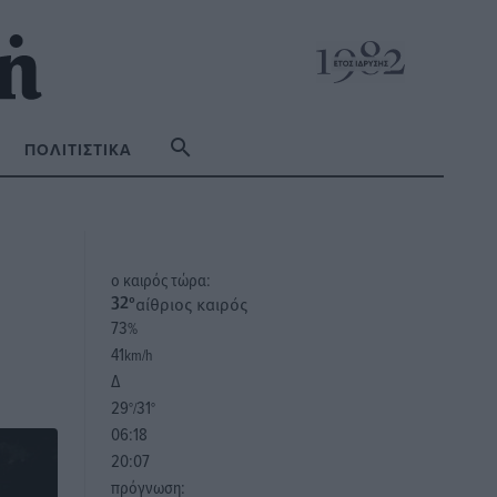
ΠΟΛΙΤΙΣΤΙΚΆ
o καιρός τώρα:
αίθριος καιρός
32
°
73
%
41
km/h
Δ
29
31
°/
°
06:18
20:07
πρόγνωση: