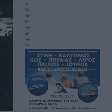
31
°
ΣΑ
30
°
ΚΥ
29
°
ΔΕ
29
°
ΤΡ