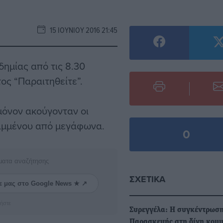
15 ΙΟΥΝΊΟΥ 2016 21:45
ημίας από τις 8.30
ος “Παραιτηθείτε”.
μόνον ακούγονταν οι
Καμμένου από μεγάφωνα.
0
ματα αναζήτησης
ΣΧΕΤΙΚΆ
ε μας στο Google News ★ ↗
ήστε
Συρεγγέλα: Η συγκέντρωση
Παρασκευής στη δίνη κομ