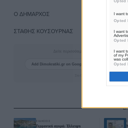
Opted 
Ο ΔΗΜΑΡΧΟΣ
I want t
Opted 
ΣΤΑΘΗΣ ΚΟΥΣΟΥΡΝΑΣ
I want 
Advertis
Opted 
I want t
Δείτε περισσότερα άρθρα μας στα αποτελέσ
of my P
was col
Opted 
Add Dimokratiki.gr on Google ↗
Ακολουθήστ
Στο Google News πατήστε ★ Ακολουθ
Δ
ΕΙΔΉΣΕΙΣ
Γερμανική αγορά: Έλλειψη