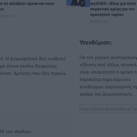
να τις αλλάξουν άμεσα και ποιοι
myAGRO: «Είναι μια πολύ
όχι
σημαντική ημέρα για τον
πρωτογενή τομέα»
6.08.26 · 13:25
06.08.26 · 11:37
Υπενθύμιση:
Για την μερική αναπαραγωγ
ή. Η Δημοκρατική δεν υιοθετεί
είδησης από άλλες ιστοσελ
υμε όποια σχόλια θεωρούμε
είναι απαραίτητη η χρήση 
οίηση. Χρήστες που δεν τηρούν
παρακάτω παρεχόμενου
συνδέσμου παραπομπής πρ
άρθρο της Δημοκρατικής.
λή του σχολίου.