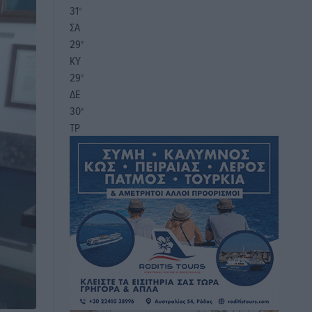
31
°
ΣΑ
29
°
ΚΥ
29
°
ΔΕ
30
°
ΤΡ