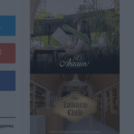
 Άμυνας