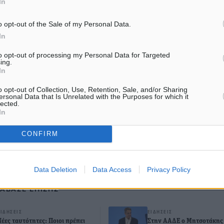
In
o opt-out of the Sale of my Personal Data.
In
to opt-out of processing my Personal Data for Targeted
ing.
In
o opt-out of Collection, Use, Retention, Sale, and/or Sharing
ματα αναζήτησης
ersonal Data that Is Unrelated with the Purposes for which it
lected.
In
ε μας στο Google News ★ ↗
ήστε
CONFIRM
Data Deletion
Data Access
Privacy Policy
ΙΑΒΑΣΕ ΕΠΙΣΗΣ
ΕΙΔΉΣΕΙΣ
ΕΙΔΉΣΕΙΣ
Νέες ταυτότητες: Ποιοι πρέπει
Στην ΑΑΔΕ ο Μητσοτάκης 