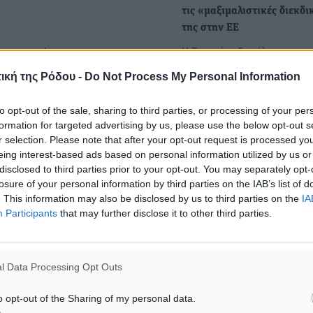
τις «μαξιμαλιστικές διεκδι
της στην ΕΕ
Η Τουρκία εξαπέλυσε κατη
δια υπάλληλος της Δ/νσης
κατά της Ελλάδας και της
ο παραπάνω έγγραφο.
ική της Ρόδου -
Do Not Process My Personal Information
Κυπριακής Δημοκρατίας γι
παράβαση του διεθνούς δι
to opt-out of the sale, sharing to third parties, or processing of your per
ι διπλό παιχνίδι σε βάρος
formation for targeted advertising by us, please use the below opt-out s
δες ασφαλισμένους που
r selection. Please note that after your opt-out request is processed y
Aνεβάζει ξανά τους τόνους
υ, παρακαλούμε να
eing interest-based ads based on personal information utilized by us or
Ερντογάν: Κατηγορεί την 
disclosed to third parties prior to your opt-out. You may separately opt-
για "επιθετικές ενέργειες σ
losure of your personal information by third parties on the IAB’s list of
Αιγαίο"
. This information may also be disclosed by us to third parties on the
IA
Ανεβαίνουν οι τόνοι στην 
Participants
that may further disclose it to other third parties.
ναι ότι πρέπει να
ρητορική με τον Τούρκο
ήματος του ΙΚΑ στον
πρόεδρο Ρετζέπ Ταγίπ
ς ασφαλισμένοι με
Ερντογάν να…
l Data Processing Opt Outs
αι 100 χλμ. για να
o opt-out of the Sharing of my personal data.