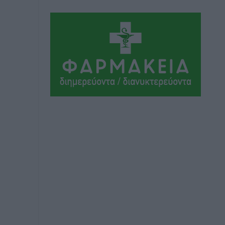
Αθλητικά
•
πριν 13 ώρες
Ιάλυσος Β’: Νωρίς νωρίς μπήκαν στα
βάσανα της προετοιμασίας
Αθλητικά
•
πριν 13 ώρες
Εθνικός Αρχίπολης: Μεγάλο βήμα
προόδου η ίδρυση Ακαδημίας
Αθλητικά
•
πριν 13 ώρες
Ιππότες: Με το βλέμμα στραμμένο στο
μέλλον
Αθλητικά
•
πριν 13 ώρες
ΠΑΜΕ ΣΤΟΙΧΗΜΑ: Περισσότερα από 95
εκατομμύρια ευρώ σε κέρδη μοίρασε
τον Ιούλιο
Αθλητικά
•
πριν 13 ώρες