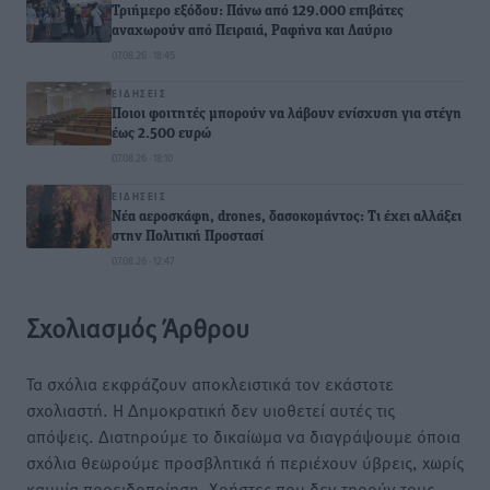
Τριήμερο εξόδου: Πάνω από 129.000 επιβάτες
αναχωρούν από Πειραιά, Ραφήνα και Λαύριο
07.08.26 · 18:45
ΕΙΔΉΣΕΙΣ
Ποιοι φοιτητές μπορούν να λάβουν ενίσχυση για στέγη
έως 2.500 ευρώ
07.08.26 · 18:10
ΕΙΔΉΣΕΙΣ
Νέα αεροσκάφη, drones, δασοκομάντος: Τι έχει αλλάξει
στην Πολιτική Προστασί
07.08.26 · 12:47
Σχολιασμός Άρθρου
Τα σχόλια εκφράζουν αποκλειστικά τον εκάστοτε
σχολιαστή. Η Δημοκρατική δεν υιοθετεί αυτές τις
απόψεις. Διατηρούμε το δικαίωμα να διαγράψουμε όποια
σχόλια θεωρούμε προσβλητικά ή περιέχουν ύβρεις, χωρίς
καμμία προειδοποίηση. Χρήστες που δεν τηρούν τους