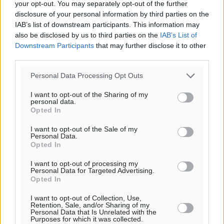
your opt-out. You may separately opt-out of the further
disclosure of your personal information by third parties on the
IAB’s list of downstream participants. This information may
also be disclosed by us to third parties on the
IAB’s List of
o καιρός τώρα:
Downstream Participants
that may further disclose it to other
25
°
third parties.
αίθριος καιρός
45
%
Personal Data Processing Opt Outs
16
km/h
I want to opt-out of the Sharing of my
Δ
personal data.
Opted In
25
25
°/
°
06:18
I want to opt-out of the Sale of my
20:06
Personal Data.
Opted In
πρόγνωση:
31
°
I want to opt-out of processing my
ΚΥ
Personal Data for Targeted Advertising.
Opted In
29
°
ΔΕ
I want to opt-out of Collection, Use,
Retention, Sale, and/or Sharing of my
29
°
Personal Data that Is Unrelated with the
ΤΡ
Purposes for which it was collected.