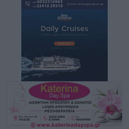
“πτήση” τους
Αθλητικά
•
πριν 8 ώρες
Άρης Αρχαγγέλου: Στο πλευρό του άτυχου Ιάκωβου
Θωμά
Αθλητικά
•
πριν 8 ώρες
Φοίβος: Η μεγάλη επιστροφή του Μπρένο Σαλβατιέρα
Αθλητικά
•
πριν 8 ώρες
Κλεάνθης: Έτοιμες οι κάρτες διαρκείας της νέας
σεζόν
Αθλητικά
•
πριν 8 ώρες
Ατρόμητος Διμυλιάς: Ο Μαργαρίτης και μία
αδιαπραγμάτευτη φιλοσοφία
Αθλητικά
•
πριν 8 ώρες