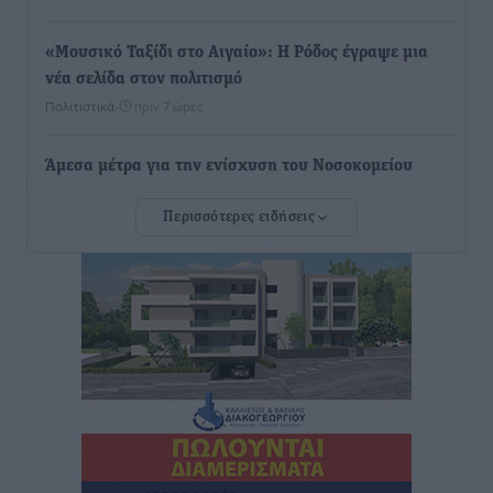
«Μουσικό Ταξίδι στο Αιγαίο»: Η Ρόδος έγραψε μια
νέα σελίδα στον πολιτισμό
Πολιτιστικά
•
πριν 7 ώρες
Άμεσα μέτρα για την ενίσχυση του Νοσοκομείου
Ρόδου και αντιμετώπιση των ελλείψεων προσωπικού
Περισσότερες ειδήσεις
ανακοίνωσε ο Άδωνις Γεωργιάδης
Τοπικές Ειδήσεις
•
πριν 7 ώρες
Iατρικός Σύλλογος Ροδου προς Α. Γεωργιάδη:
Στρατηγικές Προτάσεις για την Ενίσχυση της
Δημόσιας Υγείας στη Νησιωτική Ελλάδα και στα
Νοσοκομεία της Γ΄ Ζώνης
Τοπικές Ειδήσεις
•
πριν 7 ώρες
Πάνθηρες: Ξεκίνησαν αισιόδοξοι για την παρθενική