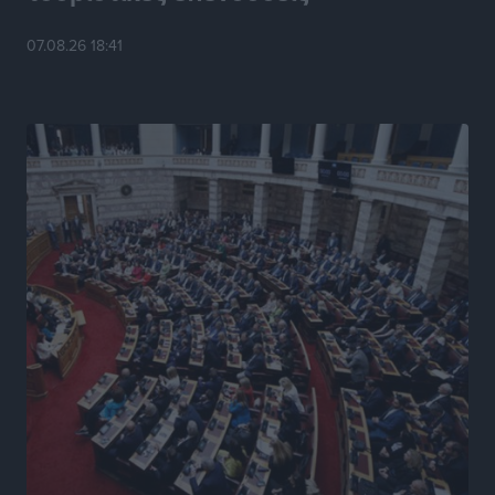
Κυριάκος Μητσοτάκης: Ανάσα στα Χανιά, αλλά με το
07.08.26 18:41
βλέμμα στη ΔΕΘ και τις εκλογές του 2027
Ειδήσεις
•
πριν 13 ώρες
Γ. Χατζημάρκος από το Μέγαρο Μαξίμου: “Ο
τουρισμός μπορεί να γίνει ο μεγαλύτερος πελάτης της
ελληνικής βιομηχανίας”
Τοπικές Ειδήσεις
•
πριν 13 ώρες
Έρευνα ΕΟΤ: Οι Ευρωπαίοι ταξιδιώτες «ψηφίζουν»
Ελλάδα
Ειδήσεις
•
πριν 13 ώρες
Άκυρες οι εγκύκλιοι που δεν αναρτώνται,
υποχρεωτική η δημοσίευσή τους από την 1η
Οκτωβρίου
Ειδήσεις
•
πριν 13 ώρες