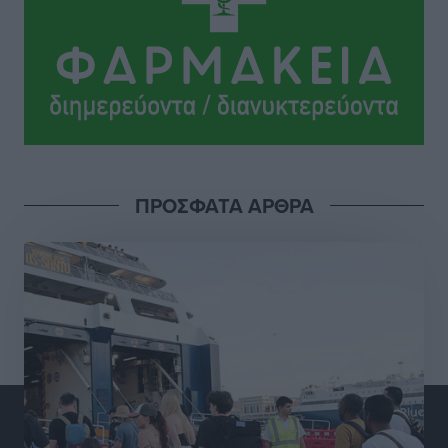
Σι Τζέι Χάρις: «Να πανηγυρίσουμε πολλές νίκες μαζί»
Αθλητικά
•
πριν 11 ώρες
Ροδήλιος: Ο απολογισμός από το Πανελλήνιο
Πρωτάθλημα Πίστας
Αθλητικά
•
πριν 11 ώρες
ΠΡΟΣΦΑΤΑ ΑΡΘΡΑ
Διαγόρας: Μετεγγραφικό ντεμαράζ
Αθλητικά
•
πριν 11 ώρες
Γ.Σ. Διαγόρας: Εντατική προετοιμασία και επιστροφή
Ρίζου στις Ακαδημίες
Αθλητικά
•
πριν 11 ώρες
Εθνική Ανδρών: Ραντεβού στο Telekom Center Athens
Αθλητικά
•
πριν 11 ώρες