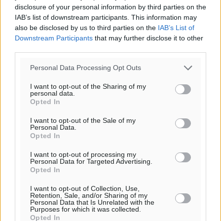
disclosure of your personal information by third parties on the
Βασίλης Υψηλάντης: Ξεμπλοκάρει η έκδοση και
IAB’s list of downstream participants. This information may
παραχώρηση οριστικών τίτλων κυριότητας για 224
also be disclosed by us to third parties on the
IAB’s List of
εργατικές κατοικίες στη Ρόδο
Downstream Participants
that may further disclose it to other
third parties.
Τοπικές Ειδήσεις
•
πριν 4 λεπτά
Personal Data Processing Opt Outs
ΣΕΓΑΣ: Πιστώθηκαν τα έξοδα μετακίνησης του
I want to opt-out of the Sharing of my
Πανελληνίου Πρωταθλήματος Κ20 στα σωματεία
personal data.
Αθλητικά
•
πριν 8 λεπτά
Opted In
I want to opt-out of the Sale of my
Personal Data.
Ευρωπαϊκό Πρωτάθλημα Στίβου: Πότε αγωνίζονται η
Opted In
Μαγκούλια, η Σπανουδάκη και ο Κριτούλης
Αθλητικά
•
πριν 9 λεπτά
I want to opt-out of processing my
Personal Data for Targeted Advertising.
Opted In
Εθνική Παίδων: Ο Χριστοδούλου και η καλύτερη
I want to opt-out of Collection, Use,
φουρνιά των τελευταίων ετών
Retention, Sale, and/or Sharing of my
Αθλητικά
•
πριν 12 λεπτά
Personal Data that Is Unrelated with the
Purposes for which it was collected.
Opted In