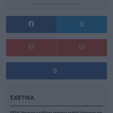
Στο Google News πατήστε ★ Ακολουθήστε
0
ΣΧΕΤΙΚΆ
ΕΚΠΑ: Υπαρκτός ο κίνδυνος τσουνάμι μεταξύ Σαντορίνης και