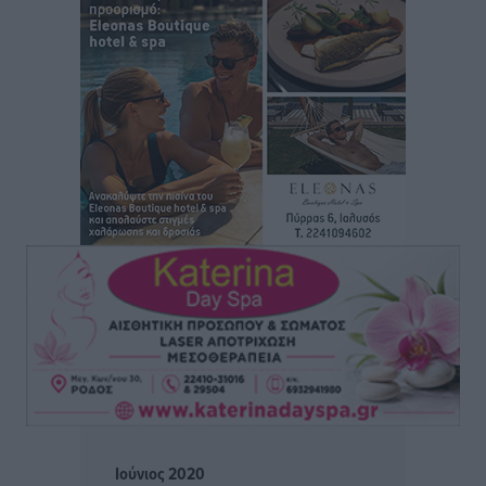
Αθλητικά
•
πριν 58 λεπτά
Φοιτητική στέγη: «Φωτιά» τα ενοίκια σε Αθήνα και
Θεσσαλονίκη – Έως 800 ευρώ στο Ρέθυμνο
Ειδήσεις
•
πριν 1 ώρα
Η Τουρκία σε νέο «κρεσέντο» προκλήσεων στο Αιγαίο
με 18 παραβάσεις και παραβιάσεις
Ειδήσεις
•
πριν 1 ώρα
Θερινές εκπτώσεις 2026 έως τις 31 Αυγούστου – Τι
πρέπει να προσέξουν οι καταναλωτές
Ειδήσεις
•
πριν 1 ώρα
ΑΔΜΗΕ: Ολοκληρώνεται η ηλεκτρική διασύνδεση των
Κυκλάδων, τα οφέλη
Ειδήσεις
•
πριν 2 ώρες
Ιούνιος 2020