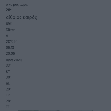
o καιρός τώρα:
28
°
αίθριος καιρός
69
%
13
km/h
Δ
28
29
°/
°
06:18
20:06
πρόγνωση:
33
°
ΚΥ
30
°
ΔΕ
29
°
ΤΡ
28
°
ΤΕ