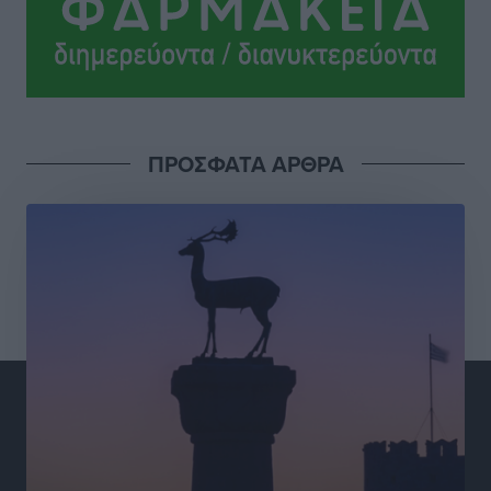
Η Τουρκία «γκριζάρει» ξανά το Αιγαίο και προκαλεί
με αφορμή το Ειδικό Χωροταξικό Πλαίσιο για τον
Τουρισμό
Τοπικές Ειδήσεις
•
πριν 2 ώρες
Νέα εποχή για το Νοσοκομείο Ρόδου: Έργα υποδομής,
ΠΡΟΣΦΑΤΑ ΑΡΘΡΑ
ακτινοθεραπευτικό κέντρο και νέα μέτρα για τη
στελέχωση
Τοπικές Ειδήσεις
•
πριν 3 ώρες
Στη Δημοτική Επιτροπή η Ροδιακή Έπαυλη και το
Δίκτυο ΑμεΑ στη Μεσαιωνική Πόλη
Ρεπορτάζ
•
πριν 3 ώρες
Προσωρινά κρατούμενος ο 59χρονος που συνελήφθη
με περισσότερο από 1,3 κιλό κοκαΐνης στη Ρόδο
Τοπικές Ειδήσεις
•
πριν 3 ώρες