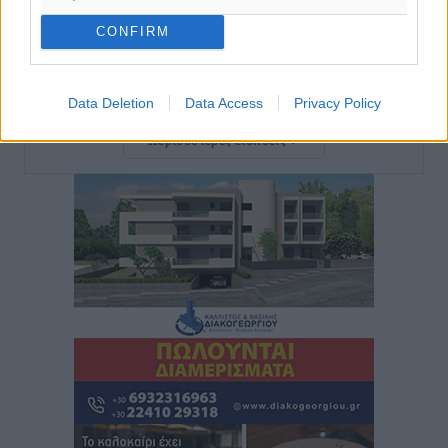
Διαγόρας: Ανανέωσε ο Μιχάλης Χατζηγεωργίου
CONFIRM
Αθλητικά
•
πριν 13 λεπτά
ΔΕΑΣ Δάφνη Ρόδου: Η Ευαγγελία Τετράδη στο
Data Deletion
Data Access
Privacy Policy
τεχνικό επιτελείο
Περισσότερες ειδήσεις
Αθλητικά
•
πριν 15 λεπτά
Γ.Σ. Διαγόρας: Το οργανόγραμμα των Ακαδημιών
Αθλητικά
•
πριν 16 λεπτά
Σταυρός Καλυθιών: Απέκτησε και την Ειρήνη
Καρελλάκη
Αθλητικά
•
πριν 45 λεπτά
Πρωτάθλημα Καλαθοσφαίρισης Δικηγορικών
Συλλόγων Ελλάδας και Κύπρου: Η Ρόδος φιλοξένησε
με επιτυχία την 17η διοργάνωση