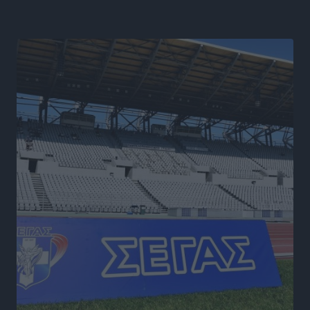
Άμεσα μέτρα για την ενίσχυση του Νοσοκομείου
Ρόδου και αντιμετώπιση των ελλείψεων προσωπικού
ανακοίνωσε ο Άδωνις Γεωργιάδης
Τοπικές Ειδήσεις
•
πριν 18 ώρες
Iατρικός Σύλλογος Ροδου προς Α. Γεωργιάδη:
Στρατηγικές Προτάσεις για την Ενίσχυση της
Δημόσιας Υγείας στη Νησιωτική Ελλάδα και στα
Νοσοκομεία της Γ΄ Ζώνης
Τοπικές Ειδήσεις
•
πριν 18 ώρες
Πάνθηρες: Ξεκίνησαν αισιόδοξοι για την παρθενική
“πτήση” τους
Αθλητικά
•
πριν 18 ώρες
Άρης Αρχαγγέλου: Στο πλευρό του άτυχου Ιάκωβου