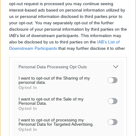
opt-out request is processed you may continue seeing
interest-based ads based on personal information utilized by
Ροή ειδήσεων
us or personal information disclosed to third parties prior to
your opt-out. You may separately opt-out of the further
disclosure of your personal information by third parties on the
IAB’s list of downstream participants. This information may
Γ.Σ. Διαγόρας: Στα «κυανέρυθρα» ο Janni Pembe
also be disclosed by us to third parties on the
IAB’s List of
Αθλητικά
•
πριν 25 λεπτά
Downstream Participants
that may further disclose it to other
third parties.
Σύλληψη 21χρονου για ναρκωτικά στη Ρόδο
Personal Data Processing Opt Outs
Τοπικές Ειδήσεις
•
πριν 54 λεπτά
I want to opt-out of the Sharing of my
personal data.
Με 13,1% κάλυψη εργαζομένων από συλλογικές
Opted In
συμβάσεις, η Ελλάδα στον “πάτο” της ΕΕ
Απόψεις
•
πριν 1 ώρα
I want to opt-out of the Sale of my
Personal Data.
Opted In
Στο νοσοκομείο της Ρόδου αύριο ο Άδωνις Γεωργιάδης
I want to opt-out of processing my
Τοπικές Ειδήσεις
•
πριν 1 ώρα
Personal Data for Targeted Advertising.
Opted In