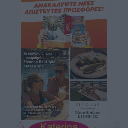
Αθλητικά
•
πριν 2 ώρες
Οικονομική ενίσχυση για συντήρηση στο κλειστό της
Καρπάθου
Αθλητικά
•
πριν 2 ώρες
Στάθης Αντωνάς: Ένα βήμα πριν από επαγγελματικό
συμβόλαιο πυγμαχίας με MTGP και BXGP για Ευρώπη
και Αυστραλία
Αθλητικά
•
πριν 2 ώρες
ΚΑΕ Κολοσσός: Τα… ευρωπαϊκά εισιτήρια διαρκείας
Αθλητικά
•
πριν 2 ώρες
Ιπποκράτης: Ανανέωσε η Νίκη Καρτσαμάρη
Αθλητικά
•
πριν 2 ώρες