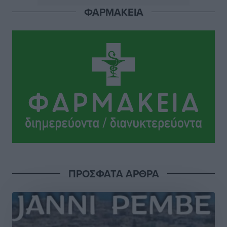
Τοπικές Ειδήσεις
•
πριν 3 ώρες
ΦΑΡΜΑΚΕΙΑ
Κλειστή αύριο βράδυ η παραλιακή οδός στο λιμάνι της
Κω
Τοπικές Ειδήσεις
•
πριν 3 ώρες
Στην ΑΑΔΕ ο Μητσοτάκης για το myAGRO: «Είναι μια
πολύ σημαντική ημέρα για τον πρωτογενή τομέα»
Ειδήσεις
•
πριν 4 ώρες
Ξενοδοχεία: Ανοδος 10% στον τζίρο με στάσιμες
διανυκτερεύσεις
Ειδήσεις
•
πριν 4 ώρες
ΠΡΟΣΦΑΤΑ ΑΡΘΡΑ
Οι πρώτες εικόνες του νέου Canadair που έρχεται
Ελλάδα και θα πετά και νύχτα
Ειδήσεις
•
πριν 4 ώρες