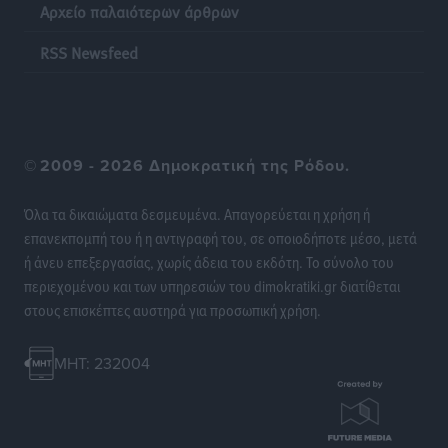
Αρχείο παλαιότερων άρθρων
Ψηφιακό δίδυμο για τα δάση της Ρόδου και 3D
εκτύπωση 42 οικισμών
RSS Newsfeed
Τοπικές Ειδήσεις
•
πριν 7 ώρες
Ένα όνομα που ταιριάζει στην Ρόδο
Δημο-Κρίσεις
•
πριν 7 ώρες
©
2009 - 2026 Δημοκρατική της Ρόδου.
Όταν τα γεγονότα απαντούν στα σενάρια
Όλα τα δικαιώματα δεσμευμένα. Απαγορεύεται η χρήση ή
Δημο-Κρίσεις
•
πριν 7 ώρες
επανεκπομπή του ή η αντιγραφή του, σε οποιοδήποτε μέσο, μετά
ή άνευ επεξεργασίας, χωρίς άδεια του εκδότη. Το σύνολο του
περιεχομένου και των υπηρεσιών του dimokratiki.gr διατίθεται
Η Ρόδος βρήκε επιτέλους το πρόβλημά της και είναι
στους επισκέπτες αυστηρά για προσωπική χρήση.
στην Πάρο
Δημο-Κρίσεις
•
πριν 7 ώρες
MHT: 232004
Το νησί που κόλλησε σε μια θέση γραμματέα
Δημο-Κρίσεις
•
πριν 7 ώρες