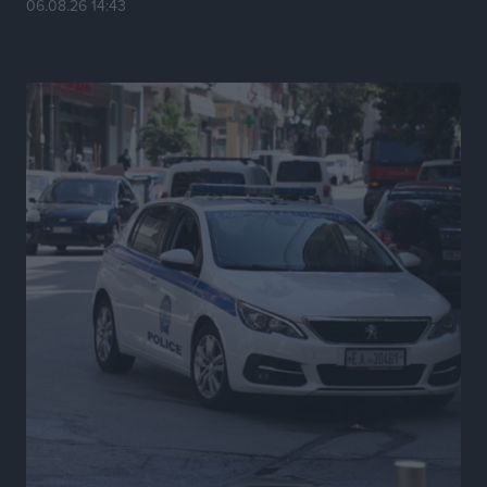
06.08.26 14:43
Ερώτηση Μπελέρη σε Κομισιόν για τη δημιουργία
«σύγχρονου Ευρωπαϊκού Ταμείου Αντιμετώπισης
Φυσικών Καταστροφών»
Ειδήσεις
•
πριν 6 ώρες
Έκκληση γονέων για να λειτουργήσει ο
Βρεφονηπιακός Σταθμός Κάσου
Τοπικές Ειδήσεις
•
πριν 6 ώρες
Ακρίβεια: Σημαντικές οι διατακτικές σίτισης για 3
στους 4 εργαζομένους
Ειδήσεις
•
πριν 6 ώρες
Κινητοποίηση της Πυροσβεστικής στην Κάρπαθο, για
τη φωτιά στην περιοχή Σάνταλο
Τοπικές Ειδήσεις
•
πριν 6 ώρες