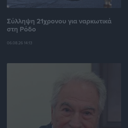
Η Ρόδος μπαίνει στη διεκδίκηση για τη Μεσογειακή
Πρωτεύουσα Πολιτισμού και Διαλόγου 2028
Τοπικές Ειδήσεις
•
πριν 6 ώρες
Σύλληψη 21χρονου για ναρκωτικά
στη Ρόδο
Σύμη: Στον 8ο αγνοούμενο Γερμανό τουρίστα ανήκει η
σορός που εντοπίστηκε
06.08.26 14:13
Τοπικές Ειδήσεις
•
πριν 6 ώρες
Η σιωπηρή παράταση του Ταμείου Ανάκαμψης για
την Ελλάδα
Ειδήσεις
•
πριν 6 ώρες
Το εκλογικό ρολόι του Μαξίμου χτυπά τέλη Μαΐου του
2027
Τοπικές Ειδήσεις
•
πριν 7 ώρες
ΦΟΔΣΑ Νοτίου Αιγαίου: «Δεν ζητάμε ασυλία – ζητάμε
θεσμική προστασία της αυτοδιοίκησης»