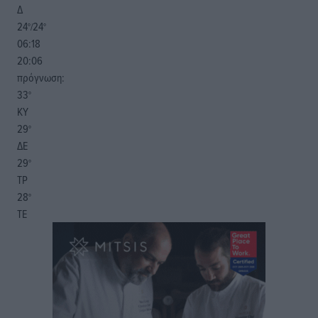
Δ
24
24
°/
°
06:18
20:06
πρόγνωση:
33
°
ΚΥ
29
°
ΔΕ
29
°
ΤΡ
28
°
ΤΕ