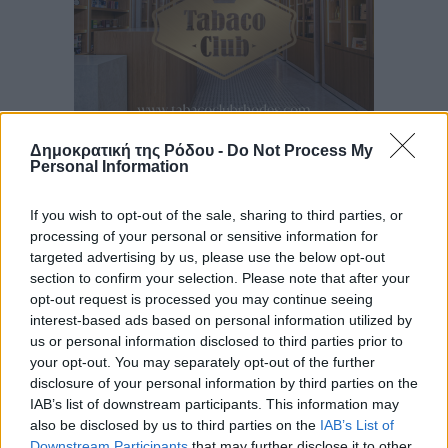
Δημοκρατική της Ρόδου -
Do Not Process My
Personal Information
Ροή ειδήσεων
If you wish to opt-out of the sale, sharing to third parties, or
processing of your personal or sensitive information for
Τριήμερο εξόδου: Πάνω από 129.000 επιβάτες
targeted advertising by us, please use the below opt-out
αναχωρούν από Πειραιά, Ραφήνα και Λαύριο
section to confirm your selection. Please note that after your
Ειδήσεις
•
πριν 10 ώρες
opt-out request is processed you may continue seeing
interest-based ads based on personal information utilized by
us or personal information disclosed to third parties prior to
Τι αλλάζει το χωροταξικό στις τουριστικές επενδύσεις
your opt-out. You may separately opt-out of the further
Τοπικές Ειδήσεις
•
πριν 10 ώρες
disclosure of your personal information by third parties on the
IAB’s list of downstream participants. This information may
also be disclosed by us to third parties on the
IAB’s List of
ΥΠΑΑΤ: 12,5 εκατ. ευρώ στις 13 Περιφέρειες για μέτρα
Downstream Participants
that may further disclose it to other