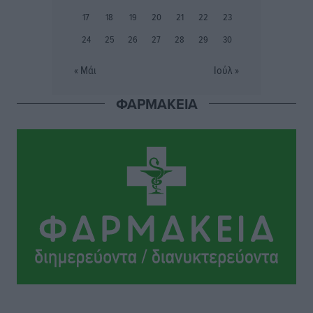
Συνελήφθη 37χρονη στη Ρόδο γιατί είχε αφήσει τα
17
18
19
20
21
22
23
τρία ανήλικα παιδιά της χωρίς επιτήρηση
24
25
26
27
28
29
30
Τοπικές Ειδήσεις
•
πριν 14 ώρες
« Μάι
Ιούλ »
Σταυρός Καλυθιών: Απέκτησε την Φωτεινή Πιζάνια
ΦΑΡΜΑΚΕΙΑ
Αθλητικά
•
πριν 14 ώρες
Το Yucatan Show έρχεται στη Ρόδο με τον Frankie
Lluc
Πολιτιστικά
•
πριν 15 ώρες
Σι Τζέι Χάρις: «Να πανηγυρίσουμε πολλές νίκες μαζί»
Αθλητικά
•
πριν 15 ώρες
Ροδήλιος: Ο απολογισμός από το Πανελλήνιο
Πρωτάθλημα Πίστας
Αθλητικά
•
πριν 15 ώρες