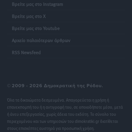
Βρείτε μας στο Instagram
Γονικές παροχές: Οι παγίδες στις μεταφορές
Βρείτε μας στο X
χρημάτων που μπορεί να κοστίσουν σε φόρο
Ειδήσεις
•
πριν 19 ώρες
Βρείτε μας στο Youtube
Αρχείο παλαιότερων άρθρων
Η επόμενη παγκόσμια δύναμη στα υδροπλάνα μπορεί
να είναι η Ελλάδα
RSS Newsfeed
Ειδήσεις
•
πριν 19 ώρες
Στη Σύμη η Φαίη Σκορδά επισκέφθηκε την Ιερά Μονή
του Πανορμίτη
©
2009 - 2026 Δημοκρατική της Ρόδου.
Τοπικές Ειδήσεις
•
πριν 19 ώρες
Όλα τα δικαιώματα δεσμευμένα. Απαγορεύεται η χρήση ή
Σερβία: Ανακάμπτουν οι τουριστικές ροές προς την
επανεκπομπή του ή η αντιγραφή του, σε οποιοδήποτε μέσο, μετά
Ελλάδα
ή άνευ επεξεργασίας, χωρίς άδεια του εκδότη. Το σύνολο του
Ειδήσεις
•
πριν 19 ώρες
περιεχομένου και των υπηρεσιών του dimokratiki.gr διατίθεται
στους επισκέπτες αυστηρά για προσωπική χρήση.