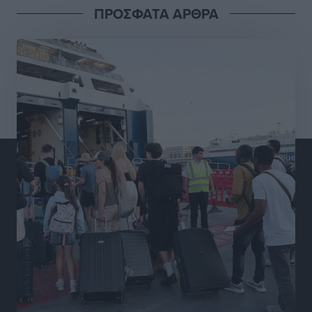
ΠΡΟΣΦΑΤΑ ΑΡΘΡΑ
Διαγόρας: Μετεγγραφικό ντεμαράζ
Αθλητικά
•
πριν 15 ώρες
Γ.Σ. Διαγόρας: Εντατική προετοιμασία και επιστροφή
Ρίζου στις Ακαδημίες
Αθλητικά
•
πριν 15 ώρες
Εθνική Ανδρών: Ραντεβού στο Telekom Center Athens
Αθλητικά
•
πριν 15 ώρες
ΕΠΟ: Απέσυρε τη στήριξή της στην υποψηφιότητα
του Ινφαντίνο
Αθλητικά
•
πριν 15 ώρες
Φοίβος Κω: Το «ευχαριστώ» για το 9ο Kos 3X3
Basketball Festival