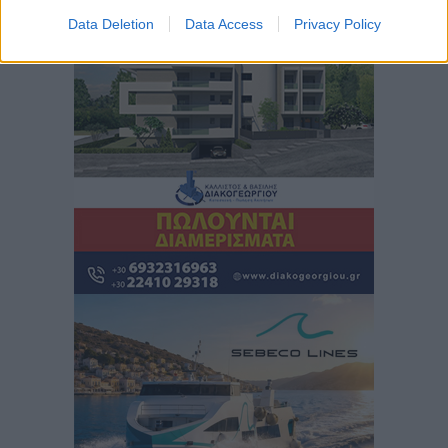
Περισσότερες ειδήσεις
ανακοίνωσε ο Άδωνις Γεωργιάδης
Data Deletion
Data Access
Privacy Policy
Τοπικές Ειδήσεις
•
πριν 11 ώρες
Iατρικός Σύλλογος Ροδου προς Α. Γεωργιάδη:
Στρατηγικές Προτάσεις για την Ενίσχυση της
Δημόσιας Υγείας στη Νησιωτική Ελλάδα και στα
Νοσοκομεία της Γ΄ Ζώνης
Τοπικές Ειδήσεις
•
πριν 11 ώρες
Πάνθηρες: Ξεκίνησαν αισιόδοξοι για την παρθενική
“πτήση” τους
Αθλητικά
•
πριν 11 ώρες
Άρης Αρχαγγέλου: Στο πλευρό του άτυχου Ιάκωβου
Θωμά
Αθλητικά
•
πριν 11 ώρες