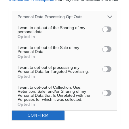
βιοασφάλειας
third parties.
Τοπικές Ειδήσεις
•
πριν 10 ώρες
Personal Data Processing Opt Outs
Ποιοι φοιτητές μπορούν να λάβουν ενίσχυση για
I want to opt-out of the Sharing of my
στέγη έως 2.500 ευρώ
personal data.
Opted In
Ειδήσεις
•
πριν 10 ώρες
I want to opt-out of the Sale of my
Personal Data.
«Γιατί οι Τούρκοι συρρέουν στα ελληνικά νησιά»:
Opted In
Τουρκική εφημερίδα εξηγεί τους λόγους που οι
γείτονες προτιμούν την Ελλάδα για διακοπές
I want to opt-out of processing my
Personal Data for Targeted Advertising.
Τοπικές Ειδήσεις
•
πριν 10 ώρες
Opted In
I want to opt-out of Collection, Use,
«Μουσικό Ταξίδι στο Αιγαίο»: Η Ρόδος έγραψε μια
Retention, Sale, and/or Sharing of my
Personal Data that Is Unrelated with the
νέα σελίδα στον πολιτισμό
Purposes for which it was collected.
Πολιτιστικά
•
πριν 11 ώρες
Opted In
CONFIRM
Άμεσα μέτρα για την ενίσχυση του Νοσοκομείου
Ρόδου και αντιμετώπιση των ελλείψεων προσωπικού