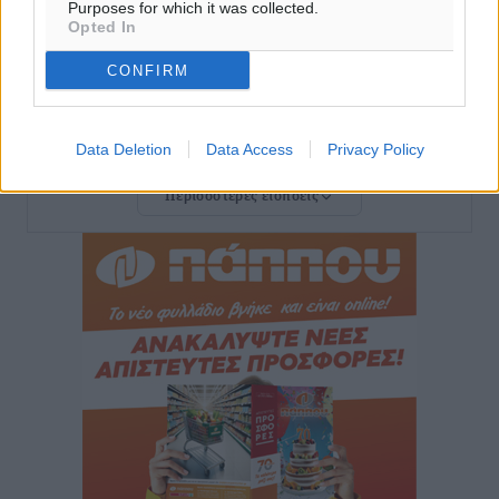
Purposes for which it was collected.
Opted In
Γερμανική αγορά: Έλλειψη προσιτών ξενοδοχείων
CONFIRM
απειλεί τη ζήτηση για πακέτα διακοπών – Στο
επίκεντρο και η Ελλάδα
Ειδήσεις
•
πριν 9 ώρες
Data Deletion
Data Access
Privacy Policy
Περισσότερες ειδήσεις
Νέο ξενοδοχείο στη Ρόδο για την H Hotels –
Χατζηλαζάρου – Προχωρά καινούργιο ξενοδοχείο
στην Κω
Τοπικές Ειδήσεις
•
πριν 9 ώρες
Αυτοκίνητο μπήκε παράνομα σε μονόδρομο στο
Μαστιχάρι – Αναποδογύρισε όχημα με μητέρα και
5χρονο παιδί
Τοπικές Ειδήσεις
•
πριν 9 ώρες
“Η Ευρώπη αντιμετώπιζε το προσφυγικό σαν ταινία