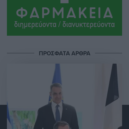
ευρώ σε κέρδη μοίρασε τον Ιούλιο
Αθλητικά
•
πριν 10 ώρες
Ολοκλήρωση του έργου αναβάθμισης των
υποδομών του Νεστορίδειου Μελάθρου
Τοπικές Ειδήσεις
•
πριν 11 ώρες
ΠΡΟΣΦΑΤΑ ΑΡΘΡΑ
Γ.Σ. Διαγόρας: Στα «κυανέρυθρα» ο Janni Pembe
Αθλητικά
•
πριν 12 ώρες
Σύλληψη 21χρονου για ναρκωτικά στη Ρόδο
Τοπικές Ειδήσεις
•
πριν 12 ώρες
Με 13,1% κάλυψη εργαζομένων από συλλογικές
συμβάσεις, η Ελλάδα στον “πάτο” της ΕΕ
Απόψεις
•
πριν 12 ώρες