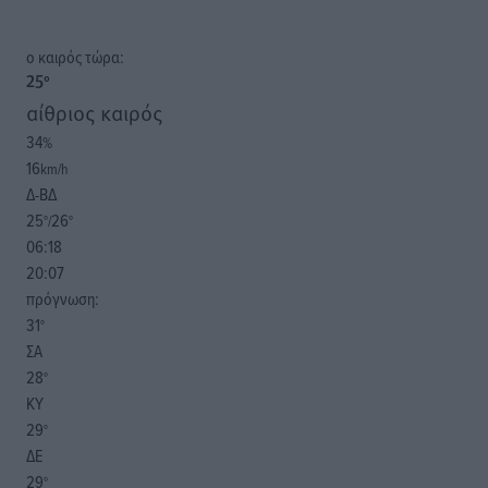
o καιρός τώρα:
25
°
αίθριος καιρός
34
%
16
km/h
Δ-ΒΔ
25
26
°/
°
06:18
20:07
πρόγνωση:
31
°
ΣΑ
28
°
ΚΥ
29
°
ΔΕ
29
°