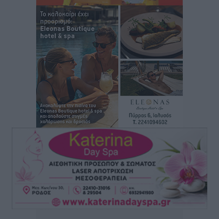
τρόμου” – Η συγκλονιστική μαρτυρία της Χαρούλας
Γιασιράνη στον RV για τα γεγονότα που οδήγησαν στο
Σύμφωνο της Λέρου
Τοπικές Ειδήσεις
•
πριν 9 ώρες
Συναυλία με τον Γιάννη Κότσιρα στις 21 Αυγούστου
Πολιτιστικά
•
πριν 9 ώρες
Έκτακτη συνεδρίαση της Δημοτικής Επιτροπής Ρόδου
αύριο Παρασκευή 7 Αυγούστου
Τοπικές Ειδήσεις
•
πριν 9 ώρες
ΑΕΡΑ: Δεν σταματάει να ενισχύεται, νέο απόκτημα ο
Μητρόπουλος
Αθλητικά
•
πριν 10 ώρες
Κλεάνθης: Δουλειές μετά ευχαριστιών στο γήπεδο,
ατομικό για δύο