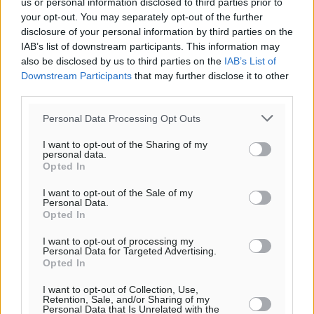
us or personal information disclosed to third parties prior to
Τοπικές Ειδήσεις
•
πριν 6 ώρες
your opt-out. You may separately opt-out of the further
disclosure of your personal information by third parties on the
Παρουσίαση βιβλίου του Α. Χατζημιχαήλ – Τιμητική
IAB’s list of downstream participants. This information may
also be disclosed by us to third parties on the
εκδήλωση για τους αυτοδιοικητικούς της Κω
IAB’s List of
Downstream Participants
that may further disclose it to other
Πολιτιστικά
•
πριν 7 ώρες
third parties.
Εγκρίθηκε η ηλεκτρική διασύνδεση Ρόδου και Κω
Personal Data Processing Opt Outs
μέσω υποβρύχιων καλωδίων με την ηπειρωτική
I want to opt-out of the Sharing of my
Ελλάδα
personal data.
Opted In
Τοπικές Ειδήσεις
•
πριν 8 ώρες
I want to opt-out of the Sale of my
Personal Data.
Νέο ανακαινισμένο δημοτικό τουριστικό γραφείο
Opted In
στην Πάτμο
Τοπικές Ειδήσεις
•
πριν 8 ώρες
I want to opt-out of processing my
Personal Data for Targeted Advertising.
Opted In
Οι συναντήσεις που είχε κατά την επίσκεψη του στη
I want to opt-out of Collection, Use,
Ρόδο ο Πρέσβης της Βραζιλίας στην Ελλάδα
Retention, Sale, and/or Sharing of my
Personal Data that Is Unrelated with the
Τοπικές Ειδήσεις
•
πριν 9 ώρες