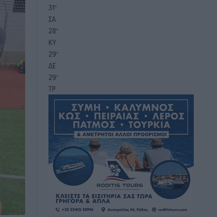
31
°
ΣΑ
28
°
ΚΥ
29
°
ΔΕ
29
°
ΤΡ