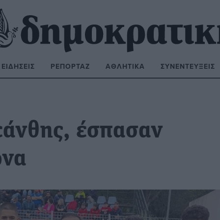
ΕΙΔΉΣΕΙΣ
ΡΕΠΟΡΤΆΖ
ΑΘΛΗΤΙΚΆ
ΣΥΝΕΝΤΕΎΞΕΙΣ
ΝΑΖΉΤΗΣΗ:
εάνθης, έσπασαν
ωνα