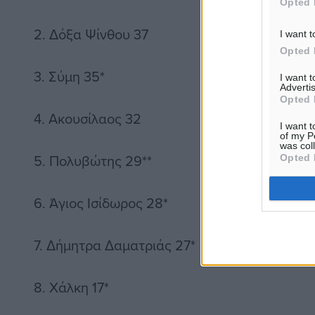
Opted 
2. Δόξα Ψίνθου 37
I want t
Opted 
3. Σύμη 35*
I want 
Advertis
Opted 
4. Ακουσίλαος 32
I want t
of my P
was col
5. Πολυβώτης 29**
Opted 
6. Άγιος Ισίδωρος 28*
7. Δήμητρα Δαματριάς 27*
8. Χάλκη 17*