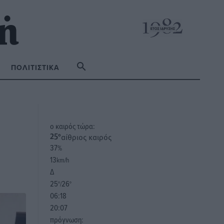
ΠΟΛΙΤΙΣΤΙΚΆ
o καιρός τώρα:
αίθριος καιρός
25
°
37
%
13
km/h
Δ
25
26
°/
°
06:18
20:07
πρόγνωση: