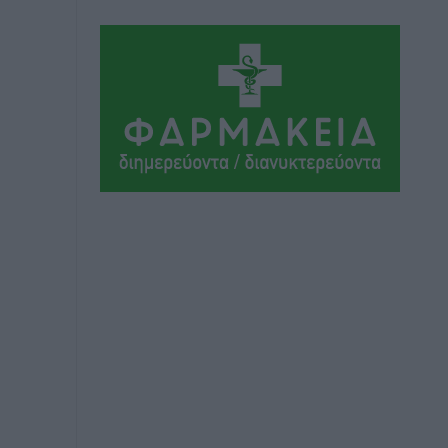
Αθλητικά
•
πριν 12 ώρες
Ιάλυσος Β’: Νωρίς νωρίς μπήκαν στα
βάσανα της προετοιμασίας
Αθλητικά
•
πριν 12 ώρες
Εθνικός Αρχίπολης: Μεγάλο βήμα
προόδου η ίδρυση Ακαδημίας
Αθλητικά
•
πριν 12 ώρες
Ιππότες: Με το βλέμμα στραμμένο στο
μέλλον
Αθλητικά
•
πριν 12 ώρες
ΠΑΜΕ ΣΤΟΙΧΗΜΑ: Περισσότερα από 95
εκατομμύρια ευρώ σε κέρδη μοίρασε
τον Ιούλιο
Αθλητικά
•
πριν 12 ώρες