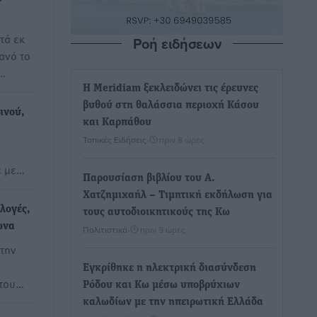
τά εκ
Ροή ειδήσεων
ανό το
…
Η Meridiam ξεκλειδώνει τις έρευνες
βυθού στη θαλάσσια περιοχή Κάσου
ινού,
και Καρπάθου
Τοπικές Ειδήσεις
•
πριν 8 ώρες
ε με…
Παρουσίαση βιβλίου του Α.
Χατζημιχαήλ – Τιμητική εκδήλωση για
λογές,
τους αυτοδιοικητικούς της Κω
ωνα
Πολιτιστικά
•
πριν 9 ώρες
 την
Εγκρίθηκε η ηλεκτρική διασύνδεση
 του…
Ρόδου και Κω μέσω υποβρύχιων
καλωδίων με την ηπειρωτική Ελλάδα