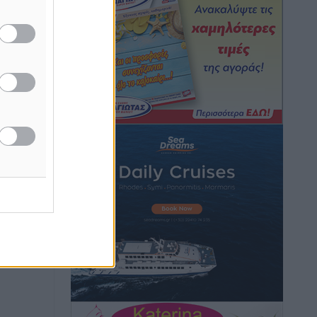
Hotels – Χατζηλαζάρου – Προχωρά
καινούργιο ξενοδοχείο στην Κω
Τοπικές Ειδήσεις
•
πριν 11 ώρες
Αυτοκίνητο μπήκε παράνομα σε
μονόδρομο στο Μαστιχάρι –
Αναποδογύρισε όχημα με μητέρα και
5χρονο παιδί
Τοπικές Ειδήσεις
•
πριν 11 ώρες
“Η Ευρώπη αντιμετώπιζε το
προσφυγικό σαν ταινία τρόμου” – Η
συγκλονιστική μαρτυρία της Χαρούλας
Γιασιράνη στον RV για τα γεγονότα που
οδήγησαν στο Σύμφωνο της Λέρου
Τοπικές Ειδήσεις
•
πριν 11 ώρες
Συναυλία με τον Γιάννη Κότσιρα στις