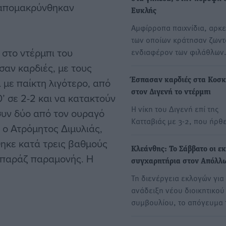
 απομακρύνθηκαν
Ευκλής
Αμφίρροπα παιχνίδια, αρκε
των οποίων κράτησαν ζωντ
 στο ντέρμπι του
ενδιαφέρον των φιλάθλων
αν καρδιές, με τους
με παίκτη λιγότερο, από
Έσπασαν καρδιές στα Κοσκ
στον Διγενή το ντέρμπι
0’ σε 2-2 και να κατακτούν
Η νίκη του Διγενή επί της
συν δύο από τον ουραγό
Κατταβιάς με 3-2, που ήρθ
 ο Ατρόμητος Διμυλιάς,
ηκε κατά τρεις βαθμούς
Κλεάνθης: Το Σάββατο οι εκ
μπαράζ παραμονής. Η
συγχαρητήρια στον Απόλλ
Τη διενέργεια εκλογών για
ανάδειξη νέου διοικητικού
συμβουλίου, το απόγευμα