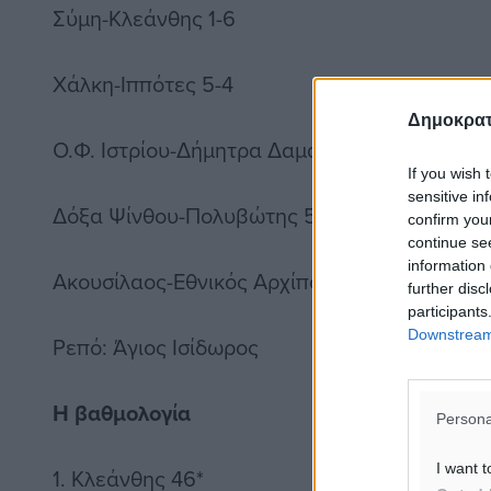
Σύμη-Κλεάνθης 1-6
Χάλκη-Ιππότες 5-4
Δημοκρατ
Ο.Φ. Ιστρίου-Δήμητρα Δαματριάς 2-3
If you wish 
sensitive in
Δόξα Ψίνθου-Πολυβώτης 5-1
confirm you
continue se
information 
Ακουσίλαος-Εθνικός Αρχίπολης 6-0
further disc
participants
Downstream 
Ρεπό: Άγιος Ισίδωρος
Η βαθμολογία
Persona
I want t
1. Κλεάνθης 46*