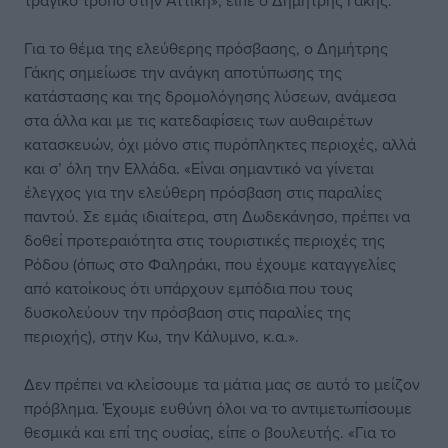
τραγικό τρόπο στην Αττική», είπε ο Δημήτρης Γάκης.
Για το θέμα της ελεύθερης πρόσβασης, ο Δημήτρης
Γάκης σημείωσε την ανάγκη αποτύπωσης της
κατάστασης και της δρομολόγησης λύσεων, ανάμεσα
στα άλλα και με τις κατεδαφίσεις των αυθαιρέτων
κατασκευών, όχι μόνο στις πυρόπληκτες περιοχές, αλλά
και σ’ όλη την Ελλάδα. «Είναι σημαντικό να γίνεται
έλεγχος για την ελεύθερη πρόσβαση στις παραλίες
παντού. Σε εμάς ιδιαίτερα, στη Δωδεκάνησο, πρέπει να
δοθεί προτεραιότητα στις τουριστικές περιοχές της
Ρόδου (όπως στο Φαληράκι, που έχουμε καταγγελίες
από κατοίκους ότι υπάρχουν εμπόδια που τους
δυσκολεύουν την πρόσβαση στις παραλίες της
περιοχής), στην Κω, την Κάλυμνο, κ.α.».
Δεν πρέπει να κλείσουμε τα μάτια μας σε αυτό το μείζον
πρόβλημα. Έχουμε ευθύνη όλοι να το αντιμετωπίσουμε
θεσμικά και επί της ουσίας, είπε ο βουλευτής. «Για το