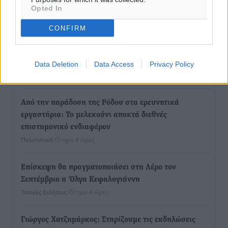
Opted In
Καψάλης
Τοπικές Ειδήσεις
•
πριν 1 ώρα
CONFIRM
Αποκαλυπτήρια για την «Ατζέντα 2030» από το βήμα
της ΔΕΘ
Data Deletion
Data Access
Privacy Policy
Ειδήσεις
•
πριν 3 ώρες
Από την παράδοση της Ρόδου στα ερευνητικά
εργαστήρια: Το μελεκούνι αποκτά διεθνές
επιστημονικό ενδιαφέρον
Πολιτιστικά
•
πριν 4 ώρες
Επίσκεψη θα πραγματοποιήσει στη Λέρο τον
Σεπτέμβριο η Όλγα Κεφαλογιάννη
Τοπικές Ειδήσεις
•
πριν 4 ώρες
Γιώργος Χατζημάρκος: Στηρίζουμε τις εκδηλώσεις