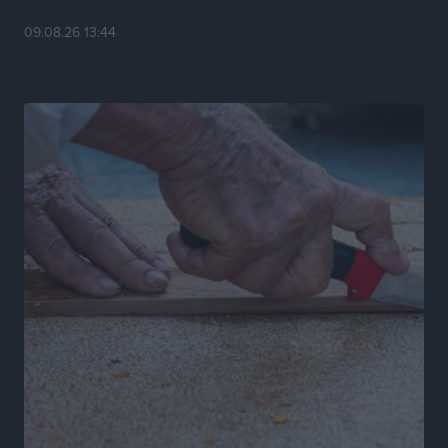
09.08.26 13:44
Ενας υπουργός που έρχεται στη Ρόδο με λύσεις και
όχι με υποσχέσεις
Δημο-Κρίσεις
•
πριν 9 ώρες
Ροδάκινα: 9 οφέλη στην υγεία του ανθρώπου
Τοπικές Ειδήσεις
•
πριν 9 ώρες
Καιρός «hot – dry – windy» τις επόμενες 48 ώρες στη
χώρα
Ειδήσεις
•
πριν 22 ώρες
Δύο σχολεία της Λέρου αλλάζουν όψη με δωρεά
αγάπης για τα παιδιά
Τοπικές Ειδήσεις
•
πριν 22 ώρες
Τουρισμός: Με θετικό πρόσημο έως τώρα η χρονιά,