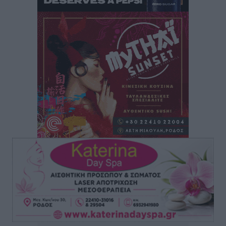
Ειδήσεις
•
πριν 7 ώρες
Δύο νέοι ξενώνες παραδόθηκαν στις Ένοπλες
Δυνάμεις στη νήσο Ρω
Τοπικές Ειδήσεις
•
πριν 7 ώρες
Συνεχίζεται η έξοδος του Αυγούστου – Πάνω από
34.000 αναχωρούν σήμερα μόνο από τον Πειραιά
Ειδήσεις
•
πριν 7 ώρες
Μόνιμες θέσεις στους παιδικούς σταθμούς: Οι
προϋποθέσεις, η 24μηνη εμπειρία και οι προθεσμίες
για τους δήμους
Τοπικές Ειδήσεις
•
πριν 7 ώρες
Δεύτερη πηγή εισοδήματος για τους επαγγελματίες
ψαράδες ο αλιευτικός τουρισμός