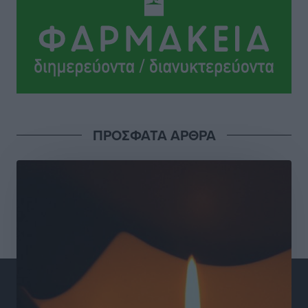
Τοπικές Ειδήσεις
•
πριν 8 ώρες
Το νέο Ειδικό Χωροταξικό για τον Τουρισμό
ξανασχεδιάζει τον επενδυτικό χάρτη της Ρόδου
Τοπικές Ειδήσεις
•
πριν 9 ώρες
Γιάννης Βασιλάκης: «Η Πρωτοβάθμια Φροντίδα
ΠΡΟΣΦΑΤΑ ΑΡΘΡΑ
Υγείας πρέπει να φτάνει σε κάθε γωνιά – Ενισχύουμε
τις δομές, δεν τις αποδυναμώνουμε»
Συνεντεύξεις
•
πριν 9 ώρες
Ιδρυμα Ωνάση: Το όραμα πίσω από τα δύο νέα
σχολεία της Ρόδου
Συνεντεύξεις
•
πριν 9 ώρες
Μιχάλης Χουρδάκης: «Η χώρα χρειάζεται μια
αξιόπιστη εναλλακτική κυβερνητική πρόταση»