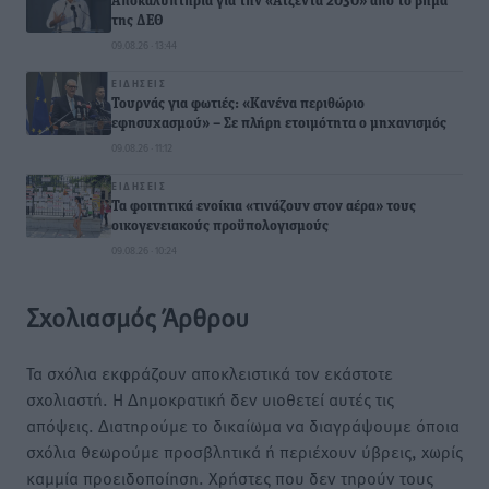
Αποκαλυπτήρια για την «Ατζέντα 2030» από το βήμα
της ΔΕΘ
09.08.26 · 13:44
ΕΙΔΉΣΕΙΣ
Τουρνάς για φωτιές: «Κανένα περιθώριο
εφησυχασμού» – Σε πλήρη ετοιμότητα ο μηχανισμός
09.08.26 · 11:12
ΕΙΔΉΣΕΙΣ
Τα φοιτητικά ενοίκια «τινάζουν στον αέρα» τους
οικογενειακούς προϋπολογισμούς
09.08.26 · 10:24
Σχολιασμός Άρθρου
Τα σχόλια εκφράζουν αποκλειστικά τον εκάστοτε
σχολιαστή. Η Δημοκρατική δεν υιοθετεί αυτές τις
απόψεις. Διατηρούμε το δικαίωμα να διαγράψουμε όποια
σχόλια θεωρούμε προσβλητικά ή περιέχουν ύβρεις, χωρίς
καμμία προειδοποίηση. Χρήστες που δεν τηρούν τους