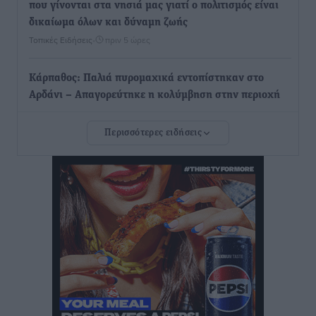
που γίνονται στα νησιά μας γιατί ο πολιτισμός είναι
δικαίωμα όλων και δύναμη ζωής
Τοπικές Ειδήσεις
•
πριν 5 ώρες
Κάρπαθος: Παλιά πυρομαχικά εντοπίστηκαν στο
Αρδάνι – Απαγορεύτηκε η κολύμβηση στην περιοχή
Τοπικές Ειδήσεις
•
πριν 5 ώρες
Περισσότερες ειδήσεις
Τουρνάς για φωτιές: «Κανένα περιθώριο
εφησυχασμού» – Σε πλήρη ετοιμότητα ο μηχανισμός
Ειδήσεις
•
πριν 6 ώρες
Καιρός: Επιμένουν οι υψηλές θερμοκρασίες – Ισχυρά
μελτέμια έως 9 μποφόρ, σε «Red Code» 6 περιοχές
Τοπικές Ειδήσεις
•
πριν 6 ώρες
Τα φοιτητικά ενοίκια «τινάζουν στον αέρα» τους
οικογενειακούς προϋπολογισμούς