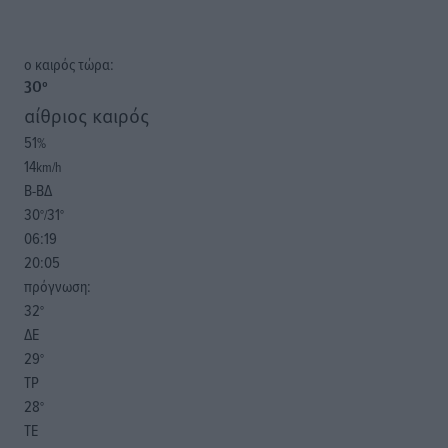
o καιρός τώρα:
30
°
αίθριος καιρός
51
%
14
km/h
Β-ΒΔ
30
31
°/
°
06:19
20:05
πρόγνωση:
32
°
ΔΕ
29
°
ΤΡ
28
°
ΤΕ