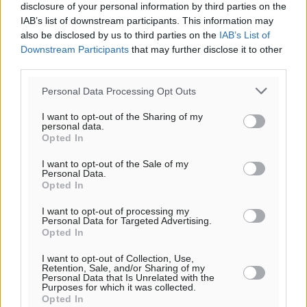
disclosure of your personal information by third parties on the
IAB’s list of downstream participants. This information may
Ο.Φ. Ιστρίου: Καρέ ανανεώσεων σε άξονα και
also be disclosed by us to third parties on the
IAB’s List of
μετόπισθεν
Downstream Participants
that may further disclose it to other
third parties.
Αθλητικά
•
πριν 11 ώρες
Personal Data Processing Opt Outs
Επικός Εργκίν Αταμάν στη Σύμη: Έσπασε πιάτα μέχρι
I want to opt-out of the Sharing of my
και στο κεφάλι του σε εστιατόριο ακούγοντας Άννα
personal data.
Βίσση
Opted In
Τοπικές Ειδήσεις
•
πριν 11 ώρες
I want to opt-out of the Sale of my
Personal Data.
Opted In
Στο Επιμελητήριο Δωδεκανήσου σήμερα ο Πρέσβης
της Βραζιλίας Laudemar Aguiar
I want to opt-out of processing my
Personal Data for Targeted Advertising.
Τοπικές Ειδήσεις
•
πριν 11 ώρες
Opted In
I want to opt-out of Collection, Use,
To δημογραφικό πρόβλημα στα νησιά κυριάρχησε στη
Retention, Sale, and/or Sharing of my
συνάντηση του Φώτη Μάγγου με τον πρόεδρο της
Personal Data that Is Unrelated with the
Purposes for which it was collected.
HOPEgenesis
Opted In