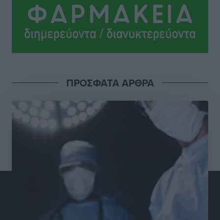
Ανατροπές στη Δημοτική Επιτροπή Ρόδου μετά την
ανεξαρτητοποίηση του Μιχαήλ Κορδίνα
Τοπικές Ειδήσεις
•
πριν 13 ώρες
Απόλλωνας Καλυθιών: Πιστός στρατιώτης του ο
ΠΡΟΣΦΑΤΑ ΑΡΘΡΑ
Σουηδός του!
Αθλητικά
•
πριν 13 ώρες
Χατζηβασιλείου: Προτεραιότητα της ΕΕ η προστασία
των εξωτερικών συνόρων
Ειδήσεις
•
πριν 13 ώρες
Κάρπαθος: Το πιο υποτιμημένο νησί είναι ένας
κρυφός παράδεισος στα Δωδεκάνησα
Τοπικές Ειδήσεις
•
πριν 14 ώρες