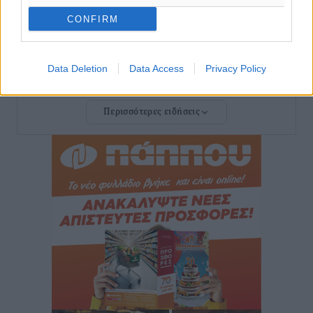
Τοπικές Ειδήσεις
•
πριν 11 ώρες
CONFIRM
ΠΑΟΚ Ρόδου: Επιστροφή Τοντόροβ και άνοιγμα προς
χορηγούς
Data Deletion
Data Access
Privacy Policy
Αθλητικά
•
πριν 11 ώρες
Περισσότερες ειδήσεις
Rhodes Beyond Summer – Εκεί που το καλοκαίρι
είναι μόνο η αρχή
Τοπικές Ειδήσεις
•
πριν 11 ώρες
Κικίλιας: Μειώθηκαν κατά 34% οι μεταναστευτικές
ροές στα θαλάσσια σύνορα
Ειδήσεις
•
πριν 12 ώρες
Κως: Γερμανός τουρίστας κέρδισε αποζημίωση 900
ευρώ επειδή δεν βρήκε ξαπλώστρες στις
οικογενειακές διακοπές του
Τοπικές Ειδήσεις
•
πριν 12 ώρες