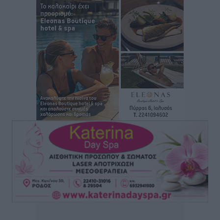
Ο γεωεντοπισμός μέσω 112 «έσωσε» Δανό περιπατητή
στη Ρόδο
Τοπικές Ειδήσεις
•
πριν 12 ώρες
Σύμη: Ανασύρθηκε σορός άνδρα – Εξετάζεται αν είναι
ο 8ος Γερμανός που αγνοούνταν μετά την παράσυρσή
ιστιοφόρου
Τοπικές Ειδήσεις
•
πριν 12 ώρες
Ερώτηση στην Ευρωπαϊκή Επιτροπή για τις
αλλεπάλληλες πυρκαγιές που ξεσπούν από μονάδες
ανακύκλωσης και ΧΥΤΑ και την επικίνδυνη έκθεση
σε καρκινογόνες τοξικές ουσίες
Ειδήσεις
•
πριν 12 ώρες
Συλλυπητήριο μήνυμα του Δημάρχου Ρόδου