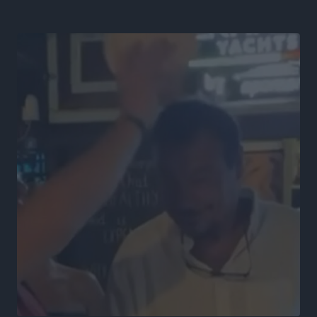
Αθλητικά
•
πριν 16 ώρες
Α.Ο. Σταματίου: Τέλος ο Γιάννης Τσέρκης
Αθλητικά
•
πριν 16 ώρες
Η Aegean Regatta ανοίγει πανιά για 25η φορά στο
Βόρειοανατολικό Αιγαίο
Αθλητικά
•
πριν 16 ώρες
Στήριξη των πυροπλήκτων από την Ένωση Εταιρειών
Διαχείρισης Απαιτήσεων από Δάνεια και Πιστώσεις
Ειδήσεις
•
πριν 16 ώρες
Μαραθώνιος Ρόδου: Συνεχίζεται μέχρι το 2030 η
άκρως επιτυχημένη συνεργασία με την TUI
Αθλητικά
•
πριν 17 ώρες