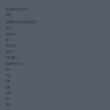
o καιρός τώρα:
25
°
αίθριος καιρός
47
%
16
km/h
Δ
25
25
°/
°
06:17
20:08
πρόγνωση:
33
°
ΠΑ
28
°
ΣΑ
29
°
ΚΥ
30
°