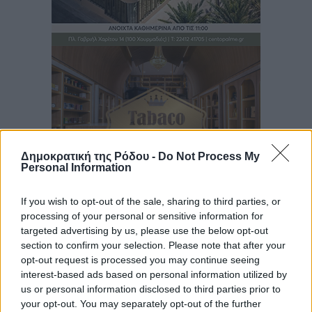
Δημοκρατική της Ρόδου -
Do Not Process My
Personal Information
If you wish to opt-out of the sale, sharing to third parties, or
processing of your personal or sensitive information for
Ροή ειδήσεων
targeted advertising by us, please use the below opt-out
section to confirm your selection. Please note that after your
opt-out request is processed you may continue seeing
Έτος – ορόσημο το 2025 για δωρεές οργάνων στην
interest-based ads based on personal information utilized by
us or personal information disclosed to third parties prior to
Ελλάδα
your opt-out. You may separately opt-out of the further
Ειδήσεις
•
πριν 10 ώρες