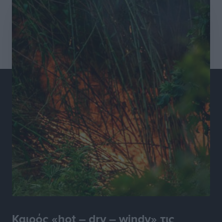
καταστήματα στο Νότιο Αιγαίο
Τοπικές Ειδήσεις
•
πριν 14 ώρες
15 Αυγούστου 2026: Πώς θα πληρωθούν όσοι
εργαστούν την αργία – Τι ισχύει για πενθήμερο,
εξαήμερο και άδειες
Ειδήσεις
•
πριν 14 ώρες
Πλούσιο πολιτιστικό πρόγραμμα τον Αύγουστο από
τον Δήμο Ρόδου
Πολιτιστικά
•
πριν 14 ώρες
Βασίλης Υψηλάντης: Ξεμπλοκάρει η έκδοση και
παραχώρηση οριστικών τίτλων κυριότητας για 224
εργατικές κατοικίες στη Ρόδο
Τοπικές Ειδήσεις
•
πριν 14 ώρες
Καιρός «hot – dry – windy» τις