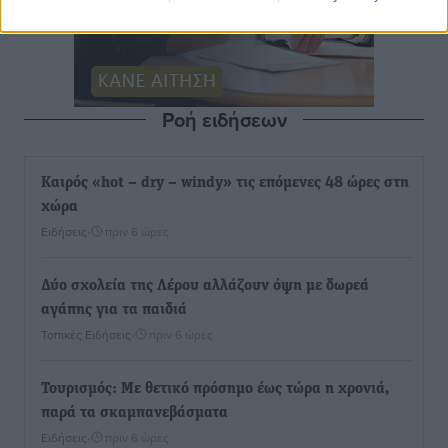
Ροή ειδήσεων
Καιρός «hot – dry – windy» τις επόμενες 48 ώρες στη
χώρα
Ειδήσεις
•
πριν 6 ώρες
Δύο σχολεία της Λέρου αλλάζουν όψη με δωρεά
αγάπης για τα παιδιά
Τοπικές Ειδήσεις
•
πριν 6 ώρες
Τουρισμός: Με θετικό πρόσημο έως τώρα η χρονιά,
παρά τα σκαμπανεβάσματα
Ειδήσεις
•
πριν 6 ώρες