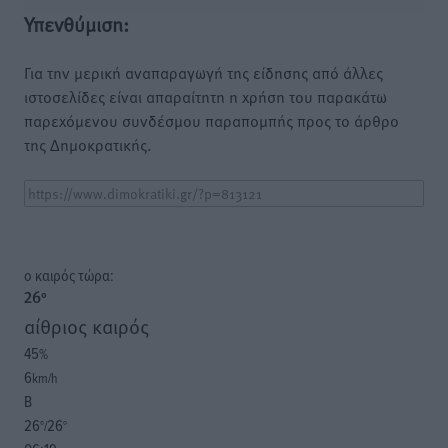
Υπενθύμιση:
Για την μερική αναπαραγωγή της είδησης από άλλες
ιστοσελίδες είναι απαραίτητη η χρήση του παρακάτω
παρεχόμενου συνδέσμου παραπομπής προς το άρθρο
της Δημοκρατικής.
o καιρός τώρα:
26
°
αίθριος καιρός
45
%
6
km/h
Β
26
26
°/
°