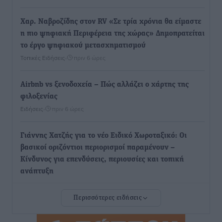
Χαρ. Ναβροζίδης στον RV «Σε τρία χρόνια θα είμαστε
η πιο ψηφιακή Περιφέρεια της χώρας» Δημοπρατείται
το έργο ψηφιακού μετασχηματισμού
Τοπικές Ειδήσεις
•
πριν 6 ώρες
Airbnb vs ξενοδοχεία – Πώς αλλάζει ο χάρτης της
φιλοξενίας
Ειδήσεις
•
πριν 6 ώρες
Γιάννης Χατζής για το νέο Ειδικό Χωροταξικό: Οι
βασικοί οριζόντιοι περιορισμοί παραμένουν –
Κίνδυνος για επενδύσεις, περιουσίες και τοπική
ανάπτυξη
Τοπικές Ειδήσεις
•
πριν 7 ώρες
Περισσότερες ειδήσεις
Ευ. Τουρνάς: Απέναντι σε ακραία καιρικά φαινόμενα