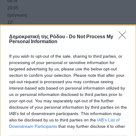
06:19
20:05
πρόγνωση:
32
°
ΔΕ
30
Δημοκρατική της Ρόδου -
Do Not Process My
°
Personal Information
ΤΡ
28
°
If you wish to opt-out of the sale, sharing to third parties, or
ΤΕ
processing of your personal or sensitive information for
28
°
targeted advertising by us, please use the below opt-out
ΠΕ
section to confirm your selection. Please note that after your
opt-out request is processed you may continue seeing
interest-based ads based on personal information utilized by
us or personal information disclosed to third parties prior to
your opt-out. You may separately opt-out of the further
disclosure of your personal information by third parties on the
IAB’s list of downstream participants. This information may
also be disclosed by us to third parties on the
IAB’s List of
Downstream Participants
that may further disclose it to other
third parties.