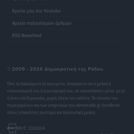
λαγοκέφαλου σε Νότιο Αιγαίο και Κρήτη
Τοπικές Ειδήσεις
•
πριν 17 ώρες
Βρείτε μας στο Youtube
Αρχείο παλαιότερων άρθρων
Οι θαυματουργές Παναγίες της Δωδεκανήσου: Τα
προσωνύμια και οι θρύλοι
RSS Newsfeed
Ρεπορτάζ
•
πριν 17 ώρες
©
2009 - 2026 Δημοκρατική της Ρόδου.
Όλα τα δικαιώματα δεσμευμένα. Απαγορεύεται η χρήση ή
επανεκπομπή του ή η αντιγραφή του, σε οποιοδήποτε μέσο, μετά
ή άνευ επεξεργασίας, χωρίς άδεια του εκδότη. Το σύνολο του
περιεχομένου και των υπηρεσιών του dimokratiki.gr διατίθεται
στους επισκέπτες αυστηρά για προσωπική χρήση.
MHT: 232004