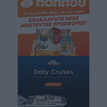
δεν υπάρχουν περιθώρια εφησυχασμού
Ειδήσεις
•
πριν 7 ώρες
Στον Άγιο Νικόλαο Χάλκης ανοίγει ξανά το
ανανεωμένο εκκλησιαστικό μουσείο από τη Λέσχη
Lions Χάλκης
Τοπικές Ειδήσεις
•
πριν 7 ώρες
Ρόδος: «Βουλιάζει» από τουρίστες – Πάνω από 1 εκατ.
επιβάτες και 55 κρουαζιερόπλοια
Τοπικές Ειδήσεις
•
πριν 7 ώρες
Γ’ Εθνική Κατηγορία: Οι ημερομηνίες των
αγωνιστικών της κανονικής περιόδου
Αθλητικά
•
πριν 12 ώρες
Συνελήφθησαν δύο άτομα στην Κάρπαθο για άγρα
πελατών